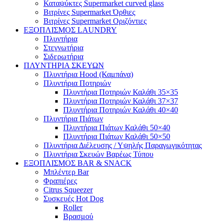
Καταψύκτες Supermarket curved glass
Βιτρίνες Supermarket Όρθιες
Βιτρίνες Supermarket Οριζόντιες
ΕΞΟΠΛΙΣΜΟΣ LAUNDRY
Πλυντήρια
Στεγνωτήρια
Σιδερωτήρια
ΠΛΥΝΤΗΡΙΑ ΣΚΕΥΩΝ
Πλυντήρια Hood (Καμπάνα)
Πλυντήρια Ποτηριών
Πλυντήρια Ποτηριών Καλάθι 35×35
Πλυντήρια Ποτηριών Καλάθι 37×37
Πλυντήρια Ποτηριών Καλάθι 40×40
Πλυντήρια Πιάτων
Πλυντήρια Πιάτων Καλάθι 50×40
Πλυντήρια Πιάτων Καλάθι 50×50
Πλυντήρια Διέλευσης / Υψηλής Παραγωγικότητας
Πλυντήρια Σκευών Βαρέως Τύπου
ΕΞΟΠΛΙΣΜΟΣ BAR & SNACK
Μπλέντερ Bar
Φραπιέρες
Citrus Squeezer
Συσκευές Hot Dog
Roller
Βρασμού