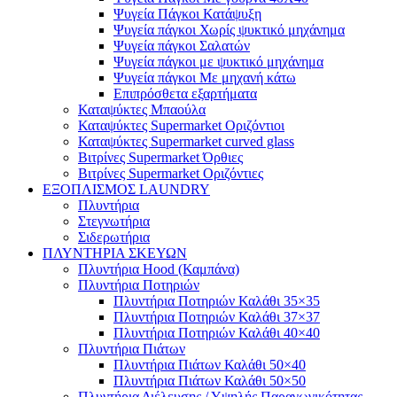
Ψυγεία Πάγκοι Κατάψυξη
Ψυγεία πάγκοι Χωρίς ψυκτικό μηχάνημα
Ψυγεία πάγκοι Σαλατών
Ψυγεία πάγκοι με ψυκτικό μηχάνημα
Ψυγεία πάγκοι Με μηχανή κάτω
Επιπρόσθετα εξαρτήματα
Καταψύκτες Μπαούλα
Καταψύκτες Supermarket Οριζόντιοι
Καταψύκτες Supermarket curved glass
Βιτρίνες Supermarket Όρθιες
Βιτρίνες Supermarket Οριζόντιες
ΕΞΟΠΛΙΣΜΟΣ LAUNDRY
Πλυντήρια
Στεγνωτήρια
Σιδερωτήρια
ΠΛΥΝΤΗΡΙΑ ΣΚΕΥΩΝ
Πλυντήρια Hood (Καμπάνα)
Πλυντήρια Ποτηριών
Πλυντήρια Ποτηριών Καλάθι 35×35
Πλυντήρια Ποτηριών Καλάθι 37×37
Πλυντήρια Ποτηριών Καλάθι 40×40
Πλυντήρια Πιάτων
Πλυντήρια Πιάτων Καλάθι 50×40
Πλυντήρια Πιάτων Καλάθι 50×50
Πλυντήρια Διέλευσης / Υψηλής Παραγωγικότητας