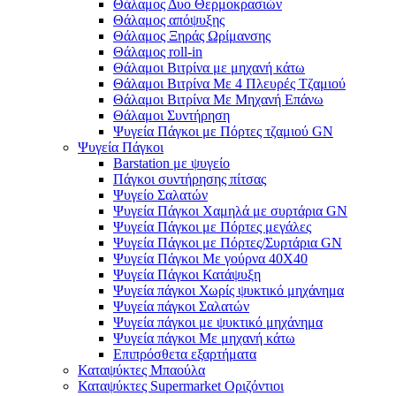
Θάλαμος Δυο Θερμοκρασιών
Θάλαμος απόψυξης
Θάλαμος Ξηράς Ωρίμανσης
Θάλαμος roll-in
Θάλαμοι Βιτρίνα με μηχανή κάτω
Θάλαμοι Βιτρίνα Με 4 Πλευρές Τζαμιού
Θάλαμοι Βιτρίνα Με Μηχανή Επάνω
Θάλαμοι Συντήρηση
Ψυγεία Πάγκοι με Πόρτες τζαμιού GN
Ψυγεία Πάγκοι
Barstation με ψυγείο
Πάγκοι συντήρησης πίτσας
Ψυγείο Σαλατών
Ψυγεία Πάγκοι Χαμηλά με συρτάρια GN
Ψυγεία Πάγκοι με Πόρτες μεγάλες
Ψυγεία Πάγκοι με Πόρτες/Συρτάρια GN
Ψυγεία Πάγκοι Με γούρνα 40Χ40
Ψυγεία Πάγκοι Κατάψυξη
Ψυγεία πάγκοι Χωρίς ψυκτικό μηχάνημα
Ψυγεία πάγκοι Σαλατών
Ψυγεία πάγκοι με ψυκτικό μηχάνημα
Ψυγεία πάγκοι Με μηχανή κάτω
Επιπρόσθετα εξαρτήματα
Καταψύκτες Μπαούλα
Καταψύκτες Supermarket Οριζόντιοι