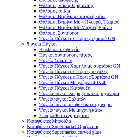
Θάλαμος Ξηράς Ωρίμανσης
Θάλαμος roll-in
Θάλαμοι Βιτρίνα με μηχανή κάτω
Θάλαμοι Βιτρίνα Με 4 Πλευρές Τζαμιού
Θάλαμοι Βιτρίνα Με Μηχανή Επάνω
Θάλαμοι Συντήρηση
Ψυγεία Πάγκοι με Πόρτες τζαμιού GN
Ψυγεία Πάγκοι
Barstation με ψυγείο
Πάγκοι συντήρησης πίτσας
Ψυγείο Σαλατών
Ψυγεία Πάγκοι Χαμηλά με συρτάρια GN
Ψυγεία Πάγκοι με Πόρτες μεγάλες
Ψυγεία Πάγκοι με Πόρτες/Συρτάρια GN
Ψυγεία Πάγκοι Με γούρνα 40Χ40
Ψυγεία Πάγκοι Κατάψυξη
Ψυγεία πάγκοι Χωρίς ψυκτικό μηχάνημα
Ψυγεία πάγκοι Σαλατών
Ψυγεία πάγκοι με ψυκτικό μηχάνημα
Ψυγεία πάγκοι Με μηχανή κάτω
Επιπρόσθετα εξαρτήματα
Καταψύκτες Μπαούλα
Καταψύκτες Supermarket Οριζόντιοι
Καταψύκτες Supermarket curved glass