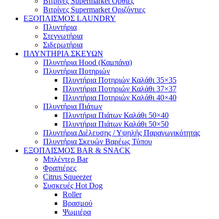
Βιτρίνες Supermarket Όρθιες
Βιτρίνες Supermarket Οριζόντιες
ΕΞΟΠΛΙΣΜΟΣ LAUNDRY
Πλυντήρια
Στεγνωτήρια
Σιδερωτήρια
ΠΛΥΝΤΗΡΙΑ ΣΚΕΥΩΝ
Πλυντήρια Hood (Καμπάνα)
Πλυντήρια Ποτηριών
Πλυντήρια Ποτηριών Καλάθι 35×35
Πλυντήρια Ποτηριών Καλάθι 37×37
Πλυντήρια Ποτηριών Καλάθι 40×40
Πλυντήρια Πιάτων
Πλυντήρια Πιάτων Καλάθι 50×40
Πλυντήρια Πιάτων Καλάθι 50×50
Πλυντήρια Διέλευσης / Υψηλής Παραγωγικότητας
Πλυντήρια Σκευών Βαρέως Τύπου
ΕΞΟΠΛΙΣΜΟΣ BAR & SNACK
Μπλέντερ Bar
Φραπιέρες
Citrus Squeezer
Συσκευές Hot Dog
Roller
Βρασμού
Ψωμιέρα