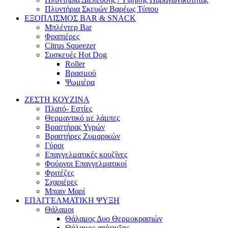
Πλυντήρια Σκευών Βαρέως Τύπου
ΕΞΟΠΛΙΣΜΟΣ BAR & SNACK
Μπλέντερ Bar
Φραπιέρες
Citrus Squeezer
Συσκευές Hot Dog
Roller
Βρασμού
Ψωμιέρα
ΖΕΣΤΗ ΚΟΥΖΙΝΑ
Πλατό- Εστίες
Θερμαντικό με λάμπες
Βραστήρας Υγρών
Βραστήρες Ζυμαρικών
Γύροι
Επαγγελματικές κουζίνες
Φούρνοι Επαγγελματικοί
Φριτέζες
Σχαριέρες
Μπαιν Μαρί
ΕΠΑΓΓΕΛΜΑΤΙΚΗ ΨΥΞΗ
Θάλαμοι
Θάλαμος Δυο Θερμοκρασιών
Θάλαμος απόψυξης