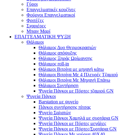
Γύροι
Επαγγελματικές κουζίνες
Φούρνοι Επαγγελματικοί
Φριτέζες
Σχαριέρες
Μπαιν Μαρί
ΕΠΑΓΓΕΛΜΑΤΙΚΗ ΨΥΞΗ
Θάλαμοι
Θάλαμος Δυο Θερμοκρασιών
Θάλαμος απόψυξης
Θάλαμος Ξηράς Ωρίμανσης
Θάλαμος roll-in
Θάλαμοι Βιτρίνα με μηχανή κάτω
Θάλαμοι Βιτρίνα Με 4 Πλευρές Τζαμιού
Θάλαμοι Βιτρίνα Με Μηχανή Επάνω
Θάλαμοι Συντήρηση
Ψυγεία Πάγκοι με Πόρτες τζαμιού GN
Ψυγεία Πάγκοι
Barstation με ψυγείο
Πάγκοι συντήρησης πίτσας
Ψυγείο Σαλατών
Ψυγεία Πάγκοι Χαμηλά με συρτάρια GN
Ψυγεία Πάγκοι με Πόρτες μεγάλες
Ψυγεία Πάγκοι με Πόρτες/Συρτάρια GN
Ψυγεία Πάγκοι Με γούρνα 40Χ40