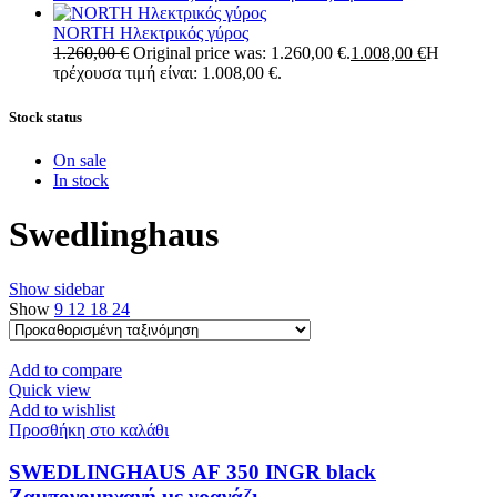
NORTH Ηλεκτρικός γύρος
1.260,00
€
Original price was: 1.260,00 €.
1.008,00
€
Η
τρέχουσα τιμή είναι: 1.008,00 €.
Stock status
On sale
In stock
Swedlinghaus
Show sidebar
Show
9
12
18
24
Add to compare
Quick view
Add to wishlist
Προσθήκη στο καλάθι
SWEDLINGHAUS AF 350 INGR black
Ζαμπονομηχανή με γρανάζι