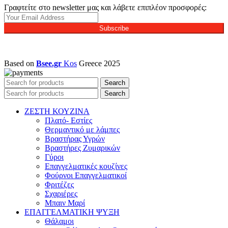
Γραφτείτε στο newsletter μας και λάβετε επιπλέον προσφορές:
Subscribe
Based on
Bsee.gr
Kos
Greece
2025
Search
Search
ΖΕΣΤΗ ΚΟΥΖΙΝΑ
Πλατό- Εστίες
Θερμαντικό με λάμπες
Βραστήρας Υγρών
Βραστήρες Ζυμαρικών
Γύροι
Επαγγελματικές κουζίνες
Φούρνοι Επαγγελματικοί
Φριτέζες
Σχαριέρες
Μπαιν Μαρί
ΕΠΑΓΓΕΛΜΑΤΙΚΗ ΨΥΞΗ
Θάλαμοι