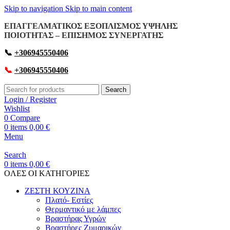
Skip to navigation
Skip to main content
ΕΠΑΓΓΕΛΜΑΤΙΚΟΣ ΕΞΟΠΛΙΣΜΟΣ ΥΨΗΛΗΣ
ΠΟΙΟΤΗΤΑΣ – ΕΠΙΣΗΜΟΣ ΣΥΝΕΡΓΑΤΗΣ
📞
+306945550406
📞
+306945550406
Search
Login / Register
Wishlist
0
Compare
0
items
0,00
€
Menu
Search
0
items
0,00
€
OΛΕΣ ΟΙ ΚΑΤΗΓΟΡΙΕΣ
ΖΕΣΤΗ ΚΟΥΖΙΝΑ
Πλατό- Εστίες
Θερμαντικό με λάμπες
Βραστήρας Υγρών
Βραστήρες Ζυμαρικών