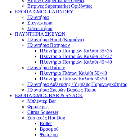
Βιτρίνες Supermarket Όρθιες
Βιτρίνες Supermarket Οριζόντιες
ΕΞΟΠΛΙΣΜΟΣ LAUNDRY
Πλυντήρια
Στεγνωτήρια
Σιδερωτήρια
ΠΛΥΝΤΗΡΙΑ ΣΚΕΥΩΝ
Πλυντήρια Hood (Καμπάνα)
Πλυντήρια Ποτηριών
Πλυντήρια Ποτηριών Καλάθι 35×35
Πλυντήρια Ποτηριών Καλάθι 37×37
Πλυντήρια Ποτηριών Καλάθι 40×40
Πλυντήρια Πιάτων
Πλυντήρια Πιάτων Καλάθι 50×40
Πλυντήρια Πιάτων Καλάθι 50×50
Πλυντήρια Διέλευσης / Υψηλής Παραγωγικότητας
Πλυντήρια Σκευών Βαρέως Τύπου
ΕΞΟΠΛΙΣΜΟΣ BAR & SNACK
Μπλέντερ Bar
Φραπιέρες
Citrus Squeezer
Συσκευές Hot Dog
Roller
Βρασμού
Ψωμιέρα