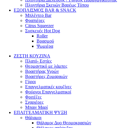
Πλυντήρια Σκευών Βαρέως Τύπου
ΕΞΟΠΛΙΣΜΟΣ BAR & SNACK
Μπλέντερ Bar
Φραπιέρες
Citrus Squeezer
Συσκευές Hot Dog
Roller
Βρασμού
Ψωμιέρα
ΖΕΣΤΗ ΚΟΥΖΙΝΑ
Πλατό- Εστίες
Θερμαντικό με λάμπες
Βραστήρας Υγρών
Βραστήρες Ζυμαρικών
Γύροι
Επαγγελματικές κουζίνες
Φούρνοι Επαγγελματικοί
Φριτέζες
Σχαριέρες
Μπαιν Μαρί
ΕΠΑΓΓΕΛΜΑΤΙΚΗ ΨΥΞΗ
Θάλαμοι
Θάλαμος Δυο Θερμοκρασιών
Θάλαμος απόψυξης