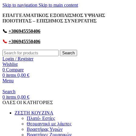
Skip to navigation
Skip to main content
ΕΠΑΓΓΕΛΜΑΤΙΚΟΣ ΕΞΟΠΛΙΣΜΟΣ ΥΨΗΛΗΣ
ΠΟΙΟΤΗΤΑΣ – ΕΠΙΣΗΜΟΣ ΣΥΝΕΡΓΑΤΗΣ
📞
+306945550406
📞
+306945550406
Search
Login / Register
Wishlist
0
Compare
0
items
0,00
€
Menu
Search
0
items
0,00
€
OΛΕΣ ΟΙ ΚΑΤΗΓΟΡΙΕΣ
ΖΕΣΤΗ ΚΟΥΖΙΝΑ
Πλατό- Εστίες
Θερμαντικό με λάμπες
Βραστήρας Υγρών
Βραστήρες Ζυμαρικών