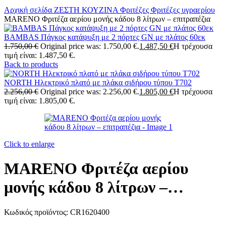
Αρχική σελίδα
ΖΕΣΤΗ ΚΟΥΖΙΝΑ
Φριτέζες
Φριτέζες υγραερίου
MARENO Φριτέζα αερίου μονής κάδου 8 λίτρων – επιτραπέζια
BAMBAS Πάγκος κατάψυξη με 2 πόρτες GN με πλάτος 60εκ
1.750,00
€
Original price was: 1.750,00 €.
1.487,50
€
Η τρέχουσα
τιμή είναι: 1.487,50 €.
Back to products
NORTH Ηλεκτρικό πλατό με πλάκα σιδήρου τύπου T702
2.256,00
€
Original price was: 2.256,00 €.
1.805,00
€
Η τρέχουσα
τιμή είναι: 1.805,00 €.
Click to enlarge
MARENO Φριτέζα αερίου
μονής κάδου 8 λίτρων –
επιτραπέζια
Κωδικός προϊόντος:
CR1620400