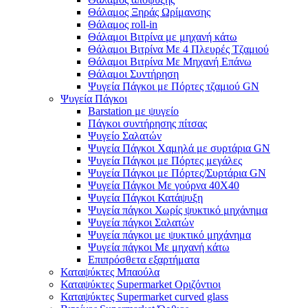
Θάλαμος Ξηράς Ωρίμανσης
Θάλαμος roll-in
Θάλαμοι Βιτρίνα με μηχανή κάτω
Θάλαμοι Βιτρίνα Με 4 Πλευρές Τζαμιού
Θάλαμοι Βιτρίνα Με Μηχανή Επάνω
Θάλαμοι Συντήρηση
Ψυγεία Πάγκοι με Πόρτες τζαμιού GN
Ψυγεία Πάγκοι
Barstation με ψυγείο
Πάγκοι συντήρησης πίτσας
Ψυγείο Σαλατών
Ψυγεία Πάγκοι Χαμηλά με συρτάρια GN
Ψυγεία Πάγκοι με Πόρτες μεγάλες
Ψυγεία Πάγκοι με Πόρτες/Συρτάρια GN
Ψυγεία Πάγκοι Με γούρνα 40Χ40
Ψυγεία Πάγκοι Κατάψυξη
Ψυγεία πάγκοι Χωρίς ψυκτικό μηχάνημα
Ψυγεία πάγκοι Σαλατών
Ψυγεία πάγκοι με ψυκτικό μηχάνημα
Ψυγεία πάγκοι Με μηχανή κάτω
Επιπρόσθετα εξαρτήματα
Καταψύκτες Μπαούλα
Καταψύκτες Supermarket Οριζόντιοι
Καταψύκτες Supermarket curved glass