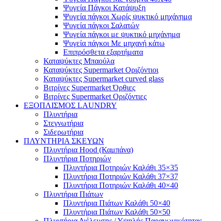
Ψυγεία Πάγκοι Κατάψυξη
Ψυγεία πάγκοι Χωρίς ψυκτικό μηχάνημα
Ψυγεία πάγκοι Σαλατών
Ψυγεία πάγκοι με ψυκτικό μηχάνημα
Ψυγεία πάγκοι Με μηχανή κάτω
Επιπρόσθετα εξαρτήματα
Καταψύκτες Μπαούλα
Καταψύκτες Supermarket Οριζόντιοι
Καταψύκτες Supermarket curved glass
Βιτρίνες Supermarket Όρθιες
Βιτρίνες Supermarket Οριζόντιες
ΕΞΟΠΛΙΣΜΟΣ LAUNDRY
Πλυντήρια
Στεγνωτήρια
Σιδερωτήρια
ΠΛΥΝΤΗΡΙΑ ΣΚΕΥΩΝ
Πλυντήρια Hood (Καμπάνα)
Πλυντήρια Ποτηριών
Πλυντήρια Ποτηριών Καλάθι 35×35
Πλυντήρια Ποτηριών Καλάθι 37×37
Πλυντήρια Ποτηριών Καλάθι 40×40
Πλυντήρια Πιάτων
Πλυντήρια Πιάτων Καλάθι 50×40
Πλυντήρια Πιάτων Καλάθι 50×50
Πλυντήρια Διέλευσης / Υψηλής Παραγωγικότητας