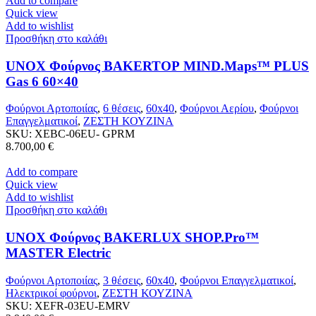
Add to compare
Quick view
Add to wishlist
Προσθήκη στο καλάθι
UNOX Φούρνος BAKERTOP MIND.Maps™ PLUS
Gas 6 60×40
Φούρνοι Αρτοποιίας
,
6 θέσεις
,
60x40
,
Φούρνοι Αερίου
,
Φούρνοι
Επαγγελματικοί
,
ΖΕΣΤΗ ΚΟΥΖΙΝΑ
SKU:
XEBC-06EU- GPRM
8.700,00
€
Add to compare
Quick view
Add to wishlist
Προσθήκη στο καλάθι
UNOX Φούρνος BAKERLUX SHOP.Pro™
MASTER Electric
Φούρνοι Αρτοποιίας
,
3 θέσεις
,
60x40
,
Φούρνοι Επαγγελματικοί
,
Ηλεκτρικοί φούρνοι
,
ΖΕΣΤΗ ΚΟΥΖΙΝΑ
SKU:
XEFR-03EU-EMRV