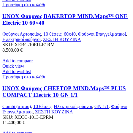
Προσθήκη στο καλάθι
UNOX Φούρνος BAKERTOP MIND.Maps™ ONE
Electric 10 60×40
Φούρνοι Αρτοποιίας
,
10 θέσεις
,
60x40
,
Φούρνοι Επαγγελματικοί
,
Ηλεκτρικοί φούρνοι
,
ΖΕΣΤΗ ΚΟΥΖΙΝΑ
SKU:
XEBC-10EU-E1RM
8.500,00
€
Add to compare
Quick view
Add to wishlist
Προσθήκη στο καλάθι
UNOX Φούρνος CHEFTOP MIND.Maps™ PLUS
COMPACT Electric 10 GN 1/1
Combi (ατμου)
,
10 θέσεις
,
Ηλεκτρικοί φούρνοι
,
GN 1/1
,
Φούρνοι
Επαγγελματικοί
,
ΖΕΣΤΗ ΚΟΥΖΙΝΑ
SKU:
XECC-1013-EPRM
11.400,00
€