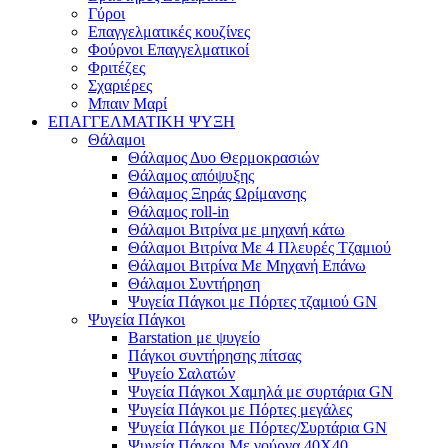
Γύροι
Επαγγελματικές κουζίνες
Φούρνοι Επαγγελματικοί
Φριτέζες
Σχαριέρες
Μπαιν Μαρί
ΕΠΑΓΓΕΛΜΑΤΙΚΗ ΨΥΞΗ
Θάλαμοι
Θάλαμος Δυο Θερμοκρασιών
Θάλαμος απόψυξης
Θάλαμος Ξηράς Ωρίμανσης
Θάλαμος roll-in
Θάλαμοι Βιτρίνα με μηχανή κάτω
Θάλαμοι Βιτρίνα Με 4 Πλευρές Τζαμιού
Θάλαμοι Βιτρίνα Με Μηχανή Επάνω
Θάλαμοι Συντήρηση
Ψυγεία Πάγκοι με Πόρτες τζαμιού GN
Ψυγεία Πάγκοι
Barstation με ψυγείο
Πάγκοι συντήρησης πίτσας
Ψυγείο Σαλατών
Ψυγεία Πάγκοι Χαμηλά με συρτάρια GN
Ψυγεία Πάγκοι με Πόρτες μεγάλες
Ψυγεία Πάγκοι με Πόρτες/Συρτάρια GN
Ψυγεία Πάγκοι Με γούρνα 40Χ40