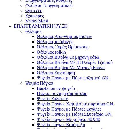
Επαγγελματικές κουζίνες
Φούρνοι Επαγγελματικοί
Φριτέζες
Σχαριέρες
Μπαιν Μαρί
ΕΠΑΓΓΕΛΜΑΤΙΚΗ ΨΥΞΗ
Θάλαμοι
Θάλαμος Δυο Θερμοκρασιών
Θάλαμος απόψυξης
Θάλαμος Ξηράς Ωρίμανσης
Θάλαμος roll-in
Θάλαμοι Βιτρίνα με μηχανή κάτω
Θάλαμοι Βιτρίνα Με 4 Πλευρές Τζαμιού
Θάλαμοι Βιτρίνα Με Μηχανή Επάνω
Θάλαμοι Συντήρηση
Ψυγεία Πάγκοι με Πόρτες τζαμιού GN
Ψυγεία Πάγκοι
Barstation με ψυγείο
Πάγκοι συντήρησης πίτσας
Ψυγείο Σαλατών
Ψυγεία Πάγκοι Χαμηλά με συρτάρια GN
Ψυγεία Πάγκοι με Πόρτες μεγάλες
Ψυγεία Πάγκοι με Πόρτες/Συρτάρια GN
Ψυγεία Πάγκοι Με γούρνα 40Χ40
Ψυγεία Πάγκοι Κατάψυξη