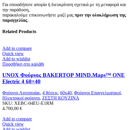
Για οποιαδήποτε απορία ή διευκρίνιση σχετικά με τη μεταφορά και
την παράδοση,
παρακαλούμε επικοινωνήστε μαζί μας
πριν την ολοκλήρωση της
παραγγελίας
.
Related Products
Add to compare
Quick view
Add to wishlist
Προσθήκη στο καλάθι
UNOX Φούρνος BAKERTOP MIND.Maps™ ONE
Electric 4 60×40
Φούρνοι Αρτοποιίας
,
4 θέσεις
,
60x40
,
Φούρνοι Επαγγελματικοί
,
Ηλεκτρικοί φούρνοι
,
ΖΕΣΤΗ ΚΟΥΖΙΝΑ
SKU:
XEBC-04EU-E1RM
4.700,00
€
Add to compare
Quick view
Add to wishlist