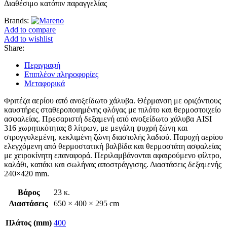
Διαθέσιμο κατόπιν παραγγελίας
Brands:
Add to compare
Add to wishlist
Share:
Περιγραφή
Επιπλέον πληροφορίες
Μεταφορικά
Φριτέζα αερίου από ανοξείδωτο χάλυβα. Θέρμανση με οριζόντιους
καυστήρες σταθεροποιημένης φλόγας με πιλότο και θερμοστοιχείο
ασφαλείας. Πρεσαριστή δεξαμενή από ανοξείδωτο χάλυβα AISI
316 χωρητικότητας 8 λίτρων, με μεγάλη ψυχρή ζώνη και
στρογγυλεμένη, κεκλιμένη ζώνη διαστολής λαδιού. Παροχή αερίου
ελεγχόμενη από θερμοστατική βαλβίδα και θερμοστάτη ασφαλείας
με χειροκίνητη επαναφορά. Περιλαμβάνονται αφαιρούμενο φίλτρο,
καλάθι, καπάκι και σωλήνας αποστράγγισης. Διαστάσεις δεξαμενής
240×420 mm.
Βάρος
23 κ.
Διαστάσεις
650 × 400 × 295 cm
Πλάτος (mm)
400