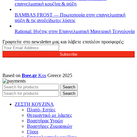
επαγγελματική κουζίνα & ψύξη
BAMBAS FROST — Πρωτοπορία στην επαγγελματική
ψύξη & τις ανοξείδωτες λύσεις
Rational: Ηγέτης στην Επαγγελματική Μαγειρική Τεχνολογία
Γραφτείτε στο newsletter μας και λάβετε επιπλέον προσφορές:
Subscribe
Based on
Bsee.gr
Kos
Greece
2025
Search
Search
ΖΕΣΤΗ ΚΟΥΖΙΝΑ
Πλατό- Εστίες
Θερμαντικό με λάμπες
Βραστήρας Υγρών
Βραστήρες Ζυμαρικών
Γύροι