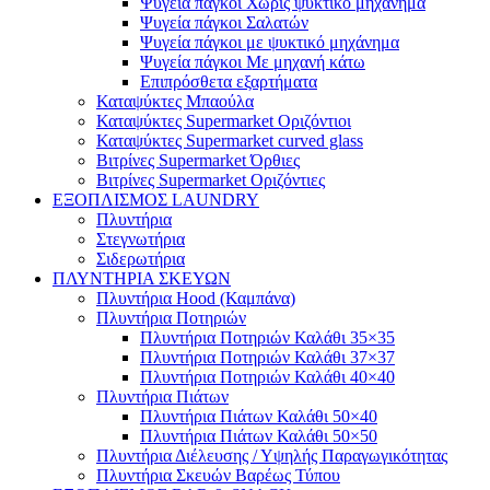
Ψυγεία πάγκοι Χωρίς ψυκτικό μηχάνημα
Ψυγεία πάγκοι Σαλατών
Ψυγεία πάγκοι με ψυκτικό μηχάνημα
Ψυγεία πάγκοι Με μηχανή κάτω
Επιπρόσθετα εξαρτήματα
Καταψύκτες Μπαούλα
Καταψύκτες Supermarket Οριζόντιοι
Καταψύκτες Supermarket curved glass
Βιτρίνες Supermarket Όρθιες
Βιτρίνες Supermarket Οριζόντιες
ΕΞΟΠΛΙΣΜΟΣ LAUNDRY
Πλυντήρια
Στεγνωτήρια
Σιδερωτήρια
ΠΛΥΝΤΗΡΙΑ ΣΚΕΥΩΝ
Πλυντήρια Hood (Καμπάνα)
Πλυντήρια Ποτηριών
Πλυντήρια Ποτηριών Καλάθι 35×35
Πλυντήρια Ποτηριών Καλάθι 37×37
Πλυντήρια Ποτηριών Καλάθι 40×40
Πλυντήρια Πιάτων
Πλυντήρια Πιάτων Καλάθι 50×40
Πλυντήρια Πιάτων Καλάθι 50×50
Πλυντήρια Διέλευσης / Υψηλής Παραγωγικότητας
Πλυντήρια Σκευών Βαρέως Τύπου