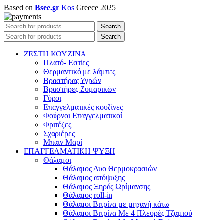
Based on
Bsee.gr
Kos
Greece
2025
Search
Search
ΖΕΣΤΗ ΚΟΥΖΙΝΑ
Πλατό- Εστίες
Θερμαντικό με λάμπες
Βραστήρας Υγρών
Βραστήρες Ζυμαρικών
Γύροι
Επαγγελματικές κουζίνες
Φούρνοι Επαγγελματικοί
Φριτέζες
Σχαριέρες
Μπαιν Μαρί
ΕΠΑΓΓΕΛΜΑΤΙΚΗ ΨΥΞΗ
Θάλαμοι
Θάλαμος Δυο Θερμοκρασιών
Θάλαμος απόψυξης
Θάλαμος Ξηράς Ωρίμανσης
Θάλαμος roll-in
Θάλαμοι Βιτρίνα με μηχανή κάτω
Θάλαμοι Βιτρίνα Με 4 Πλευρές Τζαμιού