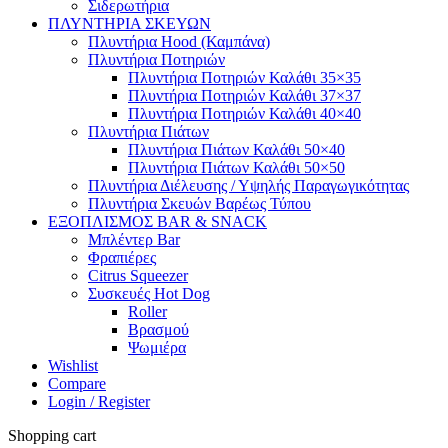
Σιδερωτήρια
ΠΛΥΝΤΗΡΙΑ ΣΚΕΥΩΝ
Πλυντήρια Hood (Καμπάνα)
Πλυντήρια Ποτηριών
Πλυντήρια Ποτηριών Καλάθι 35×35
Πλυντήρια Ποτηριών Καλάθι 37×37
Πλυντήρια Ποτηριών Καλάθι 40×40
Πλυντήρια Πιάτων
Πλυντήρια Πιάτων Καλάθι 50×40
Πλυντήρια Πιάτων Καλάθι 50×50
Πλυντήρια Διέλευσης / Υψηλής Παραγωγικότητας
Πλυντήρια Σκευών Βαρέως Τύπου
ΕΞΟΠΛΙΣΜΟΣ BAR & SNACK
Μπλέντερ Bar
Φραπιέρες
Citrus Squeezer
Συσκευές Hot Dog
Roller
Βρασμού
Ψωμιέρα
Wishlist
Compare
Login / Register
Shopping cart