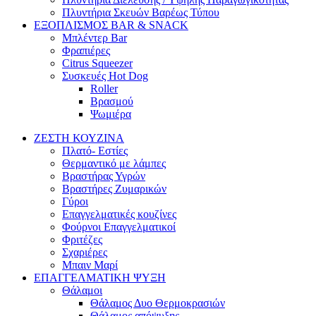
Πλυντήρια Σκευών Βαρέως Τύπου
ΕΞΟΠΛΙΣΜΟΣ BAR & SNACK
Μπλέντερ Bar
Φραπιέρες
Citrus Squeezer
Συσκευές Hot Dog
Roller
Βρασμού
Ψωμιέρα
ΖΕΣΤΗ ΚΟΥΖΙΝΑ
Πλατό- Εστίες
Θερμαντικό με λάμπες
Βραστήρας Υγρών
Βραστήρες Ζυμαρικών
Γύροι
Επαγγελματικές κουζίνες
Φούρνοι Επαγγελματικοί
Φριτέζες
Σχαριέρες
Μπαιν Μαρί
ΕΠΑΓΓΕΛΜΑΤΙΚΗ ΨΥΞΗ
Θάλαμοι
Θάλαμος Δυο Θερμοκρασιών
Θάλαμος απόψυξης