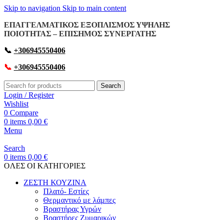
Skip to navigation
Skip to main content
ΕΠΑΓΓΕΛΜΑΤΙΚΟΣ ΕΞΟΠΛΙΣΜΟΣ ΥΨΗΛΗΣ
ΠΟΙΟΤΗΤΑΣ – ΕΠΙΣΗΜΟΣ ΣΥΝΕΡΓΑΤΗΣ
📞
+306945550406
📞
+306945550406
Search
Login / Register
Wishlist
0
Compare
0
items
0,00
€
Menu
Search
0
items
0,00
€
OΛΕΣ ΟΙ ΚΑΤΗΓΟΡΙΕΣ
ΖΕΣΤΗ ΚΟΥΖΙΝΑ
Πλατό- Εστίες
Θερμαντικό με λάμπες
Βραστήρας Υγρών
Βραστήρες Ζυμαρικών