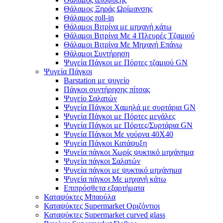
Θάλαμος Ξηράς Ωρίμανσης
Θάλαμος roll-in
Θάλαμοι Βιτρίνα με μηχανή κάτω
Θάλαμοι Βιτρίνα Με 4 Πλευρές Τζαμιού
Θάλαμοι Βιτρίνα Με Μηχανή Επάνω
Θάλαμοι Συντήρηση
Ψυγεία Πάγκοι με Πόρτες τζαμιού GN
Ψυγεία Πάγκοι
Barstation με ψυγείο
Πάγκοι συντήρησης πίτσας
Ψυγείο Σαλατών
Ψυγεία Πάγκοι Χαμηλά με συρτάρια GN
Ψυγεία Πάγκοι με Πόρτες μεγάλες
Ψυγεία Πάγκοι με Πόρτες/Συρτάρια GN
Ψυγεία Πάγκοι Με γούρνα 40Χ40
Ψυγεία Πάγκοι Κατάψυξη
Ψυγεία πάγκοι Χωρίς ψυκτικό μηχάνημα
Ψυγεία πάγκοι Σαλατών
Ψυγεία πάγκοι με ψυκτικό μηχάνημα
Ψυγεία πάγκοι Με μηχανή κάτω
Επιπρόσθετα εξαρτήματα
Καταψύκτες Μπαούλα
Καταψύκτες Supermarket Οριζόντιοι
Καταψύκτες Supermarket curved glass