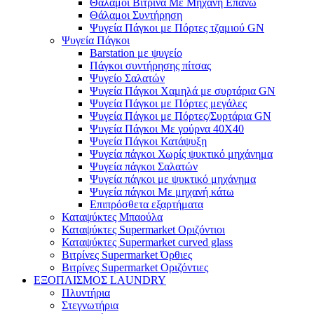
Θάλαμοι Βιτρίνα Με Μηχανή Επάνω
Θάλαμοι Συντήρηση
Ψυγεία Πάγκοι με Πόρτες τζαμιού GN
Ψυγεία Πάγκοι
Barstation με ψυγείο
Πάγκοι συντήρησης πίτσας
Ψυγείο Σαλατών
Ψυγεία Πάγκοι Χαμηλά με συρτάρια GN
Ψυγεία Πάγκοι με Πόρτες μεγάλες
Ψυγεία Πάγκοι με Πόρτες/Συρτάρια GN
Ψυγεία Πάγκοι Με γούρνα 40Χ40
Ψυγεία Πάγκοι Κατάψυξη
Ψυγεία πάγκοι Χωρίς ψυκτικό μηχάνημα
Ψυγεία πάγκοι Σαλατών
Ψυγεία πάγκοι με ψυκτικό μηχάνημα
Ψυγεία πάγκοι Με μηχανή κάτω
Επιπρόσθετα εξαρτήματα
Καταψύκτες Μπαούλα
Καταψύκτες Supermarket Οριζόντιοι
Καταψύκτες Supermarket curved glass
Βιτρίνες Supermarket Όρθιες
Βιτρίνες Supermarket Οριζόντιες
ΕΞΟΠΛΙΣΜΟΣ LAUNDRY
Πλυντήρια
Στεγνωτήρια