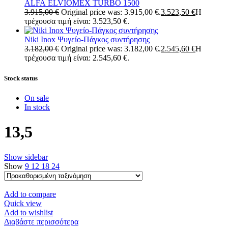
ALFA ELVIOMEX TURBO 1500
3.915,00
€
Original price was: 3.915,00 €.
3.523,50
€
Η
τρέχουσα τιμή είναι: 3.523,50 €.
Niki Inox Ψυγείο-Πάγκος συντήρησης
3.182,00
€
Original price was: 3.182,00 €.
2.545,60
€
Η
τρέχουσα τιμή είναι: 2.545,60 €.
Stock status
On sale
In stock
13,5
Show sidebar
Show
9
12
18
24
Add to compare
Quick view
Add to wishlist
Διαβάστε περισσότερα