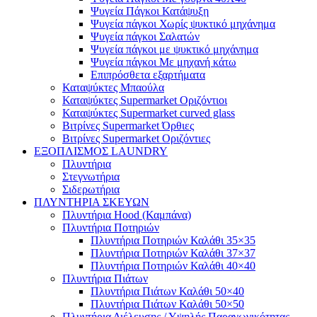
Ψυγεία Πάγκοι Κατάψυξη
Ψυγεία πάγκοι Χωρίς ψυκτικό μηχάνημα
Ψυγεία πάγκοι Σαλατών
Ψυγεία πάγκοι με ψυκτικό μηχάνημα
Ψυγεία πάγκοι Με μηχανή κάτω
Επιπρόσθετα εξαρτήματα
Καταψύκτες Μπαούλα
Καταψύκτες Supermarket Οριζόντιοι
Καταψύκτες Supermarket curved glass
Βιτρίνες Supermarket Όρθιες
Βιτρίνες Supermarket Οριζόντιες
ΕΞΟΠΛΙΣΜΟΣ LAUNDRY
Πλυντήρια
Στεγνωτήρια
Σιδερωτήρια
ΠΛΥΝΤΗΡΙΑ ΣΚΕΥΩΝ
Πλυντήρια Hood (Καμπάνα)
Πλυντήρια Ποτηριών
Πλυντήρια Ποτηριών Καλάθι 35×35
Πλυντήρια Ποτηριών Καλάθι 37×37
Πλυντήρια Ποτηριών Καλάθι 40×40
Πλυντήρια Πιάτων
Πλυντήρια Πιάτων Καλάθι 50×40
Πλυντήρια Πιάτων Καλάθι 50×50
Πλυντήρια Διέλευσης / Υψηλής Παραγωγικότητας