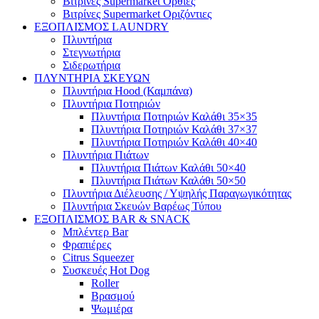
Βιτρίνες Supermarket Όρθιες
Βιτρίνες Supermarket Οριζόντιες
ΕΞΟΠΛΙΣΜΟΣ LAUNDRY
Πλυντήρια
Στεγνωτήρια
Σιδερωτήρια
ΠΛΥΝΤΗΡΙΑ ΣΚΕΥΩΝ
Πλυντήρια Hood (Καμπάνα)
Πλυντήρια Ποτηριών
Πλυντήρια Ποτηριών Καλάθι 35×35
Πλυντήρια Ποτηριών Καλάθι 37×37
Πλυντήρια Ποτηριών Καλάθι 40×40
Πλυντήρια Πιάτων
Πλυντήρια Πιάτων Καλάθι 50×40
Πλυντήρια Πιάτων Καλάθι 50×50
Πλυντήρια Διέλευσης / Υψηλής Παραγωγικότητας
Πλυντήρια Σκευών Βαρέως Τύπου
ΕΞΟΠΛΙΣΜΟΣ BAR & SNACK
Μπλέντερ Bar
Φραπιέρες
Citrus Squeezer
Συσκευές Hot Dog
Roller
Βρασμού
Ψωμιέρα