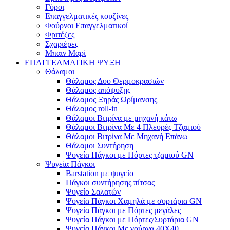
Γύροι
Επαγγελματικές κουζίνες
Φούρνοι Επαγγελματικοί
Φριτέζες
Σχαριέρες
Μπαιν Μαρί
ΕΠΑΓΓΕΛΜΑΤΙΚΗ ΨΥΞΗ
Θάλαμοι
Θάλαμος Δυο Θερμοκρασιών
Θάλαμος απόψυξης
Θάλαμος Ξηράς Ωρίμανσης
Θάλαμος roll-in
Θάλαμοι Βιτρίνα με μηχανή κάτω
Θάλαμοι Βιτρίνα Με 4 Πλευρές Τζαμιού
Θάλαμοι Βιτρίνα Με Μηχανή Επάνω
Θάλαμοι Συντήρηση
Ψυγεία Πάγκοι με Πόρτες τζαμιού GN
Ψυγεία Πάγκοι
Barstation με ψυγείο
Πάγκοι συντήρησης πίτσας
Ψυγείο Σαλατών
Ψυγεία Πάγκοι Χαμηλά με συρτάρια GN
Ψυγεία Πάγκοι με Πόρτες μεγάλες
Ψυγεία Πάγκοι με Πόρτες/Συρτάρια GN
Ψυγεία Πάγκοι Με γούρνα 40Χ40