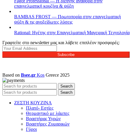
Fagor Professional — Η διεθνής αναφορά στην
επαγγελματική κουζίνα & ψύξη
BAMBAS FROST — Πρωτοπορία στην επαγγελματική
ψύξη & τις ανοξείδωτες λύσεις
Rational: Ηγέτης στην Επαγγελματική Μαγειρική Τεχνολογία
Γραφτείτε στο newsletter μας και λάβετε επιπλέον προσφορές:
Subscribe
Based on
Bsee.gr
Kos
Greece
2025
Search
Search
ΖΕΣΤΗ ΚΟΥΖΙΝΑ
Πλατό- Εστίες
Θερμαντικό με λάμπες
Βραστήρας Υγρών
Βραστήρες Ζυμαρικών
Γύροι