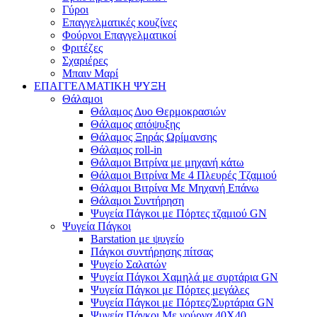
Γύροι
Επαγγελματικές κουζίνες
Φούρνοι Επαγγελματικοί
Φριτέζες
Σχαριέρες
Μπαιν Μαρί
ΕΠΑΓΓΕΛΜΑΤΙΚΗ ΨΥΞΗ
Θάλαμοι
Θάλαμος Δυο Θερμοκρασιών
Θάλαμος απόψυξης
Θάλαμος Ξηράς Ωρίμανσης
Θάλαμος roll-in
Θάλαμοι Βιτρίνα με μηχανή κάτω
Θάλαμοι Βιτρίνα Με 4 Πλευρές Τζαμιού
Θάλαμοι Βιτρίνα Με Μηχανή Επάνω
Θάλαμοι Συντήρηση
Ψυγεία Πάγκοι με Πόρτες τζαμιού GN
Ψυγεία Πάγκοι
Barstation με ψυγείο
Πάγκοι συντήρησης πίτσας
Ψυγείο Σαλατών
Ψυγεία Πάγκοι Χαμηλά με συρτάρια GN
Ψυγεία Πάγκοι με Πόρτες μεγάλες
Ψυγεία Πάγκοι με Πόρτες/Συρτάρια GN
Ψυγεία Πάγκοι Με γούρνα 40Χ40