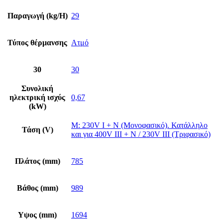
Παραγωγή (kg/H)
29
Τύπος θέρμανσης
Ατμό
30
30
Συνολική
ηλεκτρική ισχύς
0,67
(kW)
M: 230V I + N (Μονοφασικό). Κατάλληλο
Τάση (V)
και για 400V III + N / 230V III (Τριφασικό)
Πλάτος (mm)
785
Βάθος (mm)
989
Υψος (mm)
1694