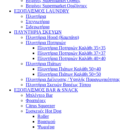
Βιτρίνες Supermarket Όρθιες
Βιτρίνες Supermarket Οριζόντιες
ΕΞΟΠΛΙΣΜΟΣ LAUNDRY
Πλυντήρια
Στεγνωτήρια
Σιδερωτήρια
ΠΛΥΝΤΗΡΙΑ ΣΚΕΥΩΝ
Πλυντήρια Hood (Καμπάνα)
Πλυντήρια Ποτηριών
Πλυντήρια Ποτηριών Καλάθι 35×35
Πλυντήρια Ποτηριών Καλάθι 37×37
Πλυντήρια Ποτηριών Καλάθι 40×40
Πλυντήρια Πιάτων
Πλυντήρια Πιάτων Καλάθι 50×40
Πλυντήρια Πιάτων Καλάθι 50×50
Πλυντήρια Διέλευσης / Υψηλής Παραγωγικότητας
Πλυντήρια Σκευών Βαρέως Τύπου
ΕΞΟΠΛΙΣΜΟΣ BAR & SNACK
Μπλέντερ Bar
Φραπιέρες
Citrus Squeezer
Συσκευές Hot Dog
Roller
Βρασμού
Ψωμιέρα