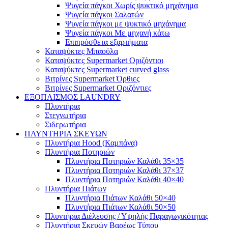
Ψυγεία πάγκοι Χωρίς ψυκτικό μηχάνημα
Ψυγεία πάγκοι Σαλατών
Ψυγεία πάγκοι με ψυκτικό μηχάνημα
Ψυγεία πάγκοι Με μηχανή κάτω
Επιπρόσθετα εξαρτήματα
Καταψύκτες Μπαούλα
Καταψύκτες Supermarket Οριζόντιοι
Καταψύκτες Supermarket curved glass
Βιτρίνες Supermarket Όρθιες
Βιτρίνες Supermarket Οριζόντιες
ΕΞΟΠΛΙΣΜΟΣ LAUNDRY
Πλυντήρια
Στεγνωτήρια
Σιδερωτήρια
ΠΛΥΝΤΗΡΙΑ ΣΚΕΥΩΝ
Πλυντήρια Hood (Καμπάνα)
Πλυντήρια Ποτηριών
Πλυντήρια Ποτηριών Καλάθι 35×35
Πλυντήρια Ποτηριών Καλάθι 37×37
Πλυντήρια Ποτηριών Καλάθι 40×40
Πλυντήρια Πιάτων
Πλυντήρια Πιάτων Καλάθι 50×40
Πλυντήρια Πιάτων Καλάθι 50×50
Πλυντήρια Διέλευσης / Υψηλής Παραγωγικότητας
Πλυντήρια Σκευών Βαρέως Τύπου