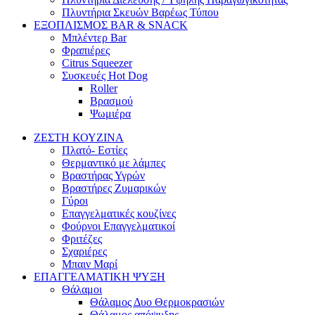
Πλυντήρια Σκευών Βαρέως Τύπου
ΕΞΟΠΛΙΣΜΟΣ BAR & SNACK
Μπλέντερ Bar
Φραπιέρες
Citrus Squeezer
Συσκευές Hot Dog
Roller
Βρασμού
Ψωμιέρα
ΖΕΣΤΗ ΚΟΥΖΙΝΑ
Πλατό- Εστίες
Θερμαντικό με λάμπες
Βραστήρας Υγρών
Βραστήρες Ζυμαρικών
Γύροι
Επαγγελματικές κουζίνες
Φούρνοι Επαγγελματικοί
Φριτέζες
Σχαριέρες
Μπαιν Μαρί
ΕΠΑΓΓΕΛΜΑΤΙΚΗ ΨΥΞΗ
Θάλαμοι
Θάλαμος Δυο Θερμοκρασιών
Θάλαμος απόψυξης