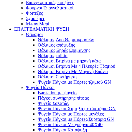
Επαγγελματικές κουζίνες
Φούρνοι Επαγγελματικοί
Φριτέζες
Σχαριέρες
Μπαιν Μαρί
ΕΠΑΓΓΕΛΜΑΤΙΚΗ ΨΥΞΗ
Θάλαμοι
Θάλαμος Δυο Θερμοκρασιών
Θάλαμος απόψυξης
Θάλαμος Ξηράς Ωρίμανσης
Θάλαμος roll-in
Θάλαμοι Βιτρίνα με μηχανή κάτω
Θάλαμοι Βιτρίνα Με 4 Πλευρές Τζαμιού
Θάλαμοι Βιτρίνα Με Μηχανή Επάνω
Θάλαμοι Συντήρηση
Ψυγεία Πάγκοι με Πόρτες τζαμιού GN
Ψυγεία Πάγκοι
Barstation με ψυγείο
Πάγκοι συντήρησης πίτσας
Ψυγείο Σαλατών
Ψυγεία Πάγκοι Χαμηλά με συρτάρια GN
Ψυγεία Πάγκοι με Πόρτες μεγάλες
Ψυγεία Πάγκοι με Πόρτες/Συρτάρια GN
Ψυγεία Πάγκοι Με γούρνα 40Χ40
Ψυγεία Πάγκοι Κατάψυξη