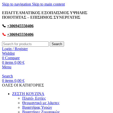
Skip to navigation
Skip to main content
ΕΠΑΓΓΕΛΜΑΤΙΚΟΣ ΕΞΟΠΛΙΣΜΟΣ ΥΨΗΛΗΣ
ΠΟΙΟΤΗΤΑΣ – ΕΠΙΣΗΜΟΣ ΣΥΝΕΡΓΑΤΗΣ
📞
+306945550406
📞
+306945550406
Search
Login / Register
Wishlist
0
Compare
0
items
0,00
€
Menu
Search
0
items
0,00
€
OΛΕΣ ΟΙ ΚΑΤΗΓΟΡΙΕΣ
ΖΕΣΤΗ ΚΟΥΖΙΝΑ
Πλατό- Εστίες
Θερμαντικό με λάμπες
Βραστήρας Υγρών
Βραστήρες Ζυμαρικών