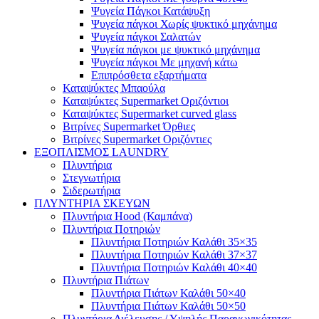
Ψυγεία Πάγκοι Κατάψυξη
Ψυγεία πάγκοι Χωρίς ψυκτικό μηχάνημα
Ψυγεία πάγκοι Σαλατών
Ψυγεία πάγκοι με ψυκτικό μηχάνημα
Ψυγεία πάγκοι Με μηχανή κάτω
Επιπρόσθετα εξαρτήματα
Καταψύκτες Μπαούλα
Καταψύκτες Supermarket Οριζόντιοι
Καταψύκτες Supermarket curved glass
Βιτρίνες Supermarket Όρθιες
Βιτρίνες Supermarket Οριζόντιες
ΕΞΟΠΛΙΣΜΟΣ LAUNDRY
Πλυντήρια
Στεγνωτήρια
Σιδερωτήρια
ΠΛΥΝΤΗΡΙΑ ΣΚΕΥΩΝ
Πλυντήρια Hood (Καμπάνα)
Πλυντήρια Ποτηριών
Πλυντήρια Ποτηριών Καλάθι 35×35
Πλυντήρια Ποτηριών Καλάθι 37×37
Πλυντήρια Ποτηριών Καλάθι 40×40
Πλυντήρια Πιάτων
Πλυντήρια Πιάτων Καλάθι 50×40
Πλυντήρια Πιάτων Καλάθι 50×50
Πλυντήρια Διέλευσης / Υψηλής Παραγωγικότητας