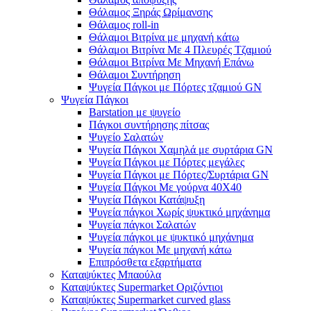
Θάλαμος Ξηράς Ωρίμανσης
Θάλαμος roll-in
Θάλαμοι Βιτρίνα με μηχανή κάτω
Θάλαμοι Βιτρίνα Με 4 Πλευρές Τζαμιού
Θάλαμοι Βιτρίνα Με Μηχανή Επάνω
Θάλαμοι Συντήρηση
Ψυγεία Πάγκοι με Πόρτες τζαμιού GN
Ψυγεία Πάγκοι
Barstation με ψυγείο
Πάγκοι συντήρησης πίτσας
Ψυγείο Σαλατών
Ψυγεία Πάγκοι Χαμηλά με συρτάρια GN
Ψυγεία Πάγκοι με Πόρτες μεγάλες
Ψυγεία Πάγκοι με Πόρτες/Συρτάρια GN
Ψυγεία Πάγκοι Με γούρνα 40Χ40
Ψυγεία Πάγκοι Κατάψυξη
Ψυγεία πάγκοι Χωρίς ψυκτικό μηχάνημα
Ψυγεία πάγκοι Σαλατών
Ψυγεία πάγκοι με ψυκτικό μηχάνημα
Ψυγεία πάγκοι Με μηχανή κάτω
Επιπρόσθετα εξαρτήματα
Καταψύκτες Μπαούλα
Καταψύκτες Supermarket Οριζόντιοι
Καταψύκτες Supermarket curved glass