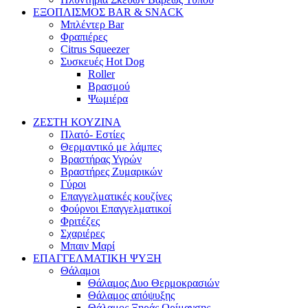
ΕΞΟΠΛΙΣΜΟΣ BAR & SNACK
Μπλέντερ Bar
Φραπιέρες
Citrus Squeezer
Συσκευές Hot Dog
Roller
Βρασμού
Ψωμιέρα
ΖΕΣΤΗ ΚΟΥΖΙΝΑ
Πλατό- Εστίες
Θερμαντικό με λάμπες
Βραστήρας Υγρών
Βραστήρες Ζυμαρικών
Γύροι
Επαγγελματικές κουζίνες
Φούρνοι Επαγγελματικοί
Φριτέζες
Σχαριέρες
Μπαιν Μαρί
ΕΠΑΓΓΕΛΜΑΤΙΚΗ ΨΥΞΗ
Θάλαμοι
Θάλαμος Δυο Θερμοκρασιών
Θάλαμος απόψυξης
Θάλαμος Ξηράς Ωρίμανσης