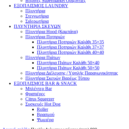
Βιτρίνες Supermarket Οριζόντιες
ΕΞΟΠΛΙΣΜΟΣ LAUNDRY
Πλυντήρια
Στεγνωτήρια
Σιδερωτήρια
ΠΛΥΝΤΗΡΙΑ ΣΚΕΥΩΝ
Πλυντήρια Hood (Καμπάνα)
Πλυντήρια Ποτηριών
Πλυντήρια Ποτηριών Καλάθι 35×35
Πλυντήρια Ποτηριών Καλάθι 37×37
Πλυντήρια Ποτηριών Καλάθι 40×40
Πλυντήρια Πιάτων
Πλυντήρια Πιάτων Καλάθι 50×40
Πλυντήρια Πιάτων Καλάθι 50×50
Πλυντήρια Διέλευσης / Υψηλής Παραγωγικότητας
Πλυντήρια Σκευών Βαρέως Τύπου
ΕΞΟΠΛΙΣΜΟΣ BAR & SNACK
Μπλέντερ Bar
Φραπιέρες
Citrus Squeezer
Συσκευές Hot Dog
Roller
Βρασμού
Ψωμιέρα