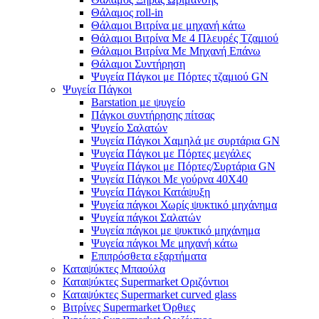
Θάλαμος roll-in
Θάλαμοι Βιτρίνα με μηχανή κάτω
Θάλαμοι Βιτρίνα Με 4 Πλευρές Τζαμιού
Θάλαμοι Βιτρίνα Με Μηχανή Επάνω
Θάλαμοι Συντήρηση
Ψυγεία Πάγκοι με Πόρτες τζαμιού GN
Ψυγεία Πάγκοι
Barstation με ψυγείο
Πάγκοι συντήρησης πίτσας
Ψυγείο Σαλατών
Ψυγεία Πάγκοι Χαμηλά με συρτάρια GN
Ψυγεία Πάγκοι με Πόρτες μεγάλες
Ψυγεία Πάγκοι με Πόρτες/Συρτάρια GN
Ψυγεία Πάγκοι Με γούρνα 40Χ40
Ψυγεία Πάγκοι Κατάψυξη
Ψυγεία πάγκοι Χωρίς ψυκτικό μηχάνημα
Ψυγεία πάγκοι Σαλατών
Ψυγεία πάγκοι με ψυκτικό μηχάνημα
Ψυγεία πάγκοι Με μηχανή κάτω
Επιπρόσθετα εξαρτήματα
Καταψύκτες Μπαούλα
Καταψύκτες Supermarket Οριζόντιοι
Καταψύκτες Supermarket curved glass
Βιτρίνες Supermarket Όρθιες