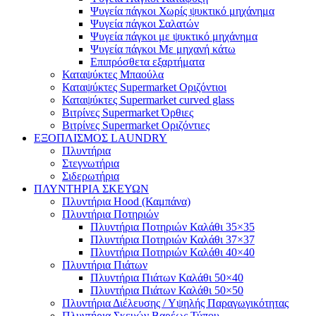
Ψυγεία πάγκοι Χωρίς ψυκτικό μηχάνημα
Ψυγεία πάγκοι Σαλατών
Ψυγεία πάγκοι με ψυκτικό μηχάνημα
Ψυγεία πάγκοι Με μηχανή κάτω
Επιπρόσθετα εξαρτήματα
Καταψύκτες Μπαούλα
Καταψύκτες Supermarket Οριζόντιοι
Καταψύκτες Supermarket curved glass
Βιτρίνες Supermarket Όρθιες
Βιτρίνες Supermarket Οριζόντιες
ΕΞΟΠΛΙΣΜΟΣ LAUNDRY
Πλυντήρια
Στεγνωτήρια
Σιδερωτήρια
ΠΛΥΝΤΗΡΙΑ ΣΚΕΥΩΝ
Πλυντήρια Hood (Καμπάνα)
Πλυντήρια Ποτηριών
Πλυντήρια Ποτηριών Καλάθι 35×35
Πλυντήρια Ποτηριών Καλάθι 37×37
Πλυντήρια Ποτηριών Καλάθι 40×40
Πλυντήρια Πιάτων
Πλυντήρια Πιάτων Καλάθι 50×40
Πλυντήρια Πιάτων Καλάθι 50×50
Πλυντήρια Διέλευσης / Υψηλής Παραγωγικότητας
Πλυντήρια Σκευών Βαρέως Τύπου