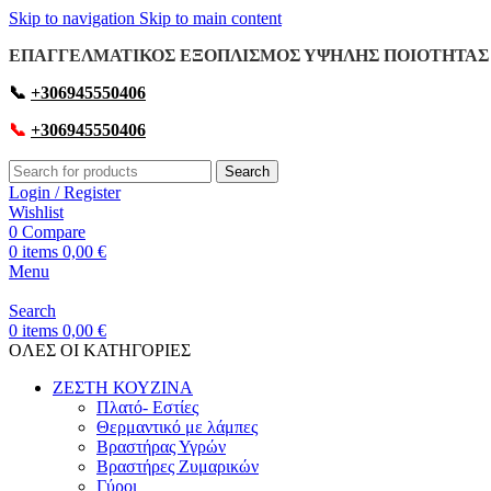
Skip to navigation
Skip to main content
ΕΠΑΓΓΕΛΜΑΤΙΚΟΣ ΕΞΟΠΛΙΣΜΟΣ ΥΨΗΛΗΣ ΠΟΙΟΤΗΤΑΣ 
📞
+306945550406
📞
+306945550406
Search
Login / Register
Wishlist
0
Compare
0
items
0,00
€
Menu
Search
0
items
0,00
€
OΛΕΣ ΟΙ ΚΑΤΗΓΟΡΙΕΣ
ΖΕΣΤΗ ΚΟΥΖΙΝΑ
Πλατό- Εστίες
Θερμαντικό με λάμπες
Βραστήρας Υγρών
Βραστήρες Ζυμαρικών
Γύροι