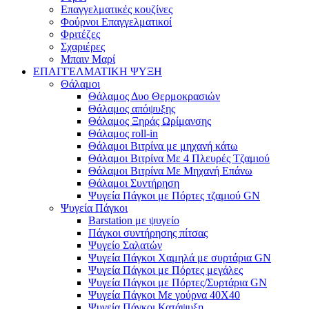
Επαγγελματικές κουζίνες
Φούρνοι Επαγγελματικοί
Φριτέζες
Σχαριέρες
Μπαιν Μαρί
ΕΠΑΓΓΕΛΜΑΤΙΚΗ ΨΥΞΗ
Θάλαμοι
Θάλαμος Δυο Θερμοκρασιών
Θάλαμος απόψυξης
Θάλαμος Ξηράς Ωρίμανσης
Θάλαμος roll-in
Θάλαμοι Βιτρίνα με μηχανή κάτω
Θάλαμοι Βιτρίνα Με 4 Πλευρές Τζαμιού
Θάλαμοι Βιτρίνα Με Μηχανή Επάνω
Θάλαμοι Συντήρηση
Ψυγεία Πάγκοι με Πόρτες τζαμιού GN
Ψυγεία Πάγκοι
Barstation με ψυγείο
Πάγκοι συντήρησης πίτσας
Ψυγείο Σαλατών
Ψυγεία Πάγκοι Χαμηλά με συρτάρια GN
Ψυγεία Πάγκοι με Πόρτες μεγάλες
Ψυγεία Πάγκοι με Πόρτες/Συρτάρια GN
Ψυγεία Πάγκοι Με γούρνα 40Χ40
Ψυγεία Πάγκοι Κατάψυξη