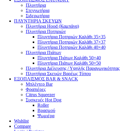
Πλυντήρια
Στεγνωτήρια
Σιδερωτήρια
ΠΛΥΝΤΗΡΙΑ ΣΚΕΥΩΝ
Πλυντήρια Hood (Καμπάνα)
Πλυντήρια Ποτηριών
Πλυντήρια Ποτηριών Καλάθι 35×35
Πλυντήρια Ποτηριών Καλάθι 37×37
Πλυντήρια Ποτηριών Καλάθι 40×40
Πλυντήρια Πιάτων
Πλυντήρια Πιάτων Καλάθι 50×40
Πλυντήρια Πιάτων Καλάθι 50×50
Πλυντήρια Διέλευσης / Υψηλής Παραγωγικότητας
Πλυντήρια Σκευών Βαρέως Τύπου
ΕΞΟΠΛΙΣΜΟΣ BAR & SNACK
Μπλέντερ Bar
Φραπιέρες
Citrus Squeezer
Συσκευές Hot Dog
Roller
Βρασμού
Ψωμιέρα
Wishlist
Compare