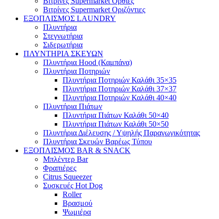
Βιτρίνες Supermarket Όρθιες
Βιτρίνες Supermarket Οριζόντιες
ΕΞΟΠΛΙΣΜΟΣ LAUNDRY
Πλυντήρια
Στεγνωτήρια
Σιδερωτήρια
ΠΛΥΝΤΗΡΙΑ ΣΚΕΥΩΝ
Πλυντήρια Hood (Καμπάνα)
Πλυντήρια Ποτηριών
Πλυντήρια Ποτηριών Καλάθι 35×35
Πλυντήρια Ποτηριών Καλάθι 37×37
Πλυντήρια Ποτηριών Καλάθι 40×40
Πλυντήρια Πιάτων
Πλυντήρια Πιάτων Καλάθι 50×40
Πλυντήρια Πιάτων Καλάθι 50×50
Πλυντήρια Διέλευσης / Υψηλής Παραγωγικότητας
Πλυντήρια Σκευών Βαρέως Τύπου
ΕΞΟΠΛΙΣΜΟΣ BAR & SNACK
Μπλέντερ Bar
Φραπιέρες
Citrus Squeezer
Συσκευές Hot Dog
Roller
Βρασμού
Ψωμιέρα