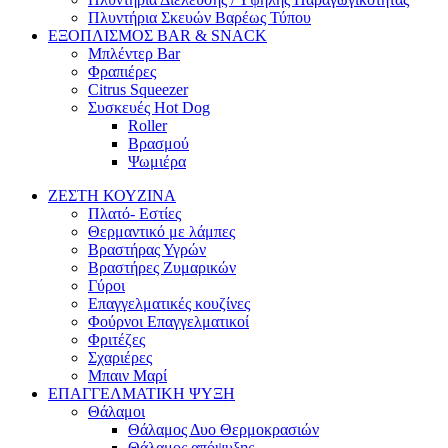
Πλυντήρια Σκευών Βαρέως Τύπου
ΕΞΟΠΛΙΣΜΟΣ BAR & SNACK
Μπλέντερ Bar
Φραπιέρες
Citrus Squeezer
Συσκευές Hot Dog
Roller
Βρασμού
Ψωμιέρα
ΖΕΣΤΗ ΚΟΥΖΙΝΑ
Πλατό- Εστίες
Θερμαντικό με λάμπες
Βραστήρας Υγρών
Βραστήρες Ζυμαρικών
Γύροι
Επαγγελματικές κουζίνες
Φούρνοι Επαγγελματικοί
Φριτέζες
Σχαριέρες
Μπαιν Μαρί
ΕΠΑΓΓΕΛΜΑΤΙΚΗ ΨΥΞΗ
Θάλαμοι
Θάλαμος Δυο Θερμοκρασιών
Θάλαμος απόψυξης