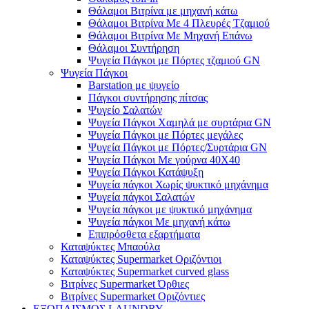
Θάλαμοι Βιτρίνα με μηχανή κάτω
Θάλαμοι Βιτρίνα Με 4 Πλευρές Τζαμιού
Θάλαμοι Βιτρίνα Με Μηχανή Επάνω
Θάλαμοι Συντήρηση
Ψυγεία Πάγκοι με Πόρτες τζαμιού GN
Ψυγεία Πάγκοι
Barstation με ψυγείο
Πάγκοι συντήρησης πίτσας
Ψυγείο Σαλατών
Ψυγεία Πάγκοι Χαμηλά με συρτάρια GN
Ψυγεία Πάγκοι με Πόρτες μεγάλες
Ψυγεία Πάγκοι με Πόρτες/Συρτάρια GN
Ψυγεία Πάγκοι Με γούρνα 40Χ40
Ψυγεία Πάγκοι Κατάψυξη
Ψυγεία πάγκοι Χωρίς ψυκτικό μηχάνημα
Ψυγεία πάγκοι Σαλατών
Ψυγεία πάγκοι με ψυκτικό μηχάνημα
Ψυγεία πάγκοι Με μηχανή κάτω
Επιπρόσθετα εξαρτήματα
Καταψύκτες Μπαούλα
Καταψύκτες Supermarket Οριζόντιοι
Καταψύκτες Supermarket curved glass
Βιτρίνες Supermarket Όρθιες
Βιτρίνες Supermarket Οριζόντιες
ΕΞΟΠΛΙΣΜΟΣ LAUNDRY