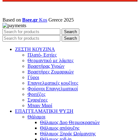
Based on
Bsee.gr
Kos
Greece
2025
Search
Search
ΖΕΣΤΗ ΚΟΥΖΙΝΑ
Πλατό- Εστίες
Θερμαντικό με λάμπες
Βραστήρας Υγρών
Βραστήρες Ζυμαρικών
Γύροι
Επαγγελματικές κουζίνες
Φούρνοι Επαγγελματικοί
Φριτέζες
Σχαριέρες
Μπαιν Μαρί
ΕΠΑΓΓΕΛΜΑΤΙΚΗ ΨΥΞΗ
Θάλαμοι
Θάλαμος Δυο Θερμοκρασιών
Θάλαμος απόψυξης
Θάλαμος Ξηράς Ωρίμανσης
Θάλαμος roll-in