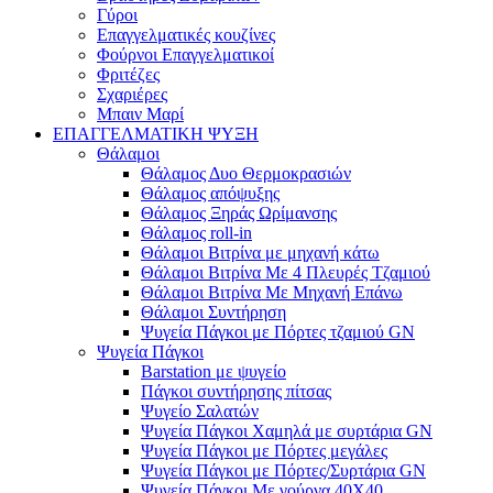
Γύροι
Επαγγελματικές κουζίνες
Φούρνοι Επαγγελματικοί
Φριτέζες
Σχαριέρες
Μπαιν Μαρί
ΕΠΑΓΓΕΛΜΑΤΙΚΗ ΨΥΞΗ
Θάλαμοι
Θάλαμος Δυο Θερμοκρασιών
Θάλαμος απόψυξης
Θάλαμος Ξηράς Ωρίμανσης
Θάλαμος roll-in
Θάλαμοι Βιτρίνα με μηχανή κάτω
Θάλαμοι Βιτρίνα Με 4 Πλευρές Τζαμιού
Θάλαμοι Βιτρίνα Με Μηχανή Επάνω
Θάλαμοι Συντήρηση
Ψυγεία Πάγκοι με Πόρτες τζαμιού GN
Ψυγεία Πάγκοι
Barstation με ψυγείο
Πάγκοι συντήρησης πίτσας
Ψυγείο Σαλατών
Ψυγεία Πάγκοι Χαμηλά με συρτάρια GN
Ψυγεία Πάγκοι με Πόρτες μεγάλες
Ψυγεία Πάγκοι με Πόρτες/Συρτάρια GN
Ψυγεία Πάγκοι Με γούρνα 40Χ40