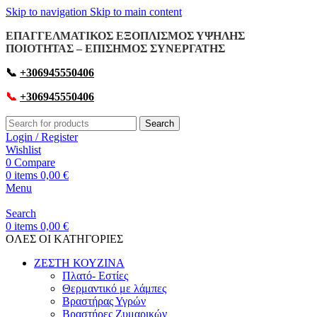
Skip to navigation
Skip to main content
ΕΠΑΓΓΕΛΜΑΤΙΚΟΣ ΕΞΟΠΛΙΣΜΟΣ ΥΨΗΛΗΣ
ΠΟΙΟΤΗΤΑΣ – ΕΠΙΣΗΜΟΣ ΣΥΝΕΡΓΑΤΗΣ
📞
+306945550406
📞
+306945550406
Search
Login / Register
Wishlist
0
Compare
0
items
0,00
€
Menu
Search
0
items
0,00
€
OΛΕΣ ΟΙ ΚΑΤΗΓΟΡΙΕΣ
ΖΕΣΤΗ ΚΟΥΖΙΝΑ
Πλατό- Εστίες
Θερμαντικό με λάμπες
Βραστήρας Υγρών
Βραστήρες Ζυμαρικών