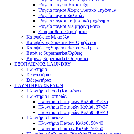
Ψυγεία Πάγκοι Κατάψυξη
Ψυγεία πάγκοι Χωρίς ψυκτικό μηχάνημα
Ψυγεία πάγκοι Σαλατών
Ψυγεία πάγκοι με ψυκτικό μηχάνημα
Ψυγεία πάγκοι Με μηχανή κάτω
Επιπρόσθετα εξαρτήματα
Καταψύκτες Μπαούλα
Καταψύκτες Supermarket Οριζόντιοι
Καταψύκτες Supermarket curved glass
Βιτρίνες Supermarket Όρθιες
Βιτρίνες Supermarket Οριζόντιες
ΕΞΟΠΛΙΣΜΟΣ LAUNDRY
Πλυντήρια
Στεγνωτήρια
Σιδερωτήρια
ΠΛΥΝΤΗΡΙΑ ΣΚΕΥΩΝ
Πλυντήρια Hood (Καμπάνα)
Πλυντήρια Ποτηριών
Πλυντήρια Ποτηριών Καλάθι 35×35
Πλυντήρια Ποτηριών Καλάθι 37×37
Πλυντήρια Ποτηριών Καλάθι 40×40
Πλυντήρια Πιάτων
Πλυντήρια Πιάτων Καλάθι 50×40
Πλυντήρια Πιάτων Καλάθι 50×50
Πλυντήρια Διέλευσης / Υψηλής Παραγωγικότητας