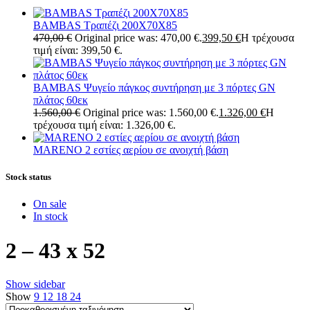
BAMBAS Τραπέζι 200X70X85
470,00
€
Original price was: 470,00 €.
399,50
€
Η τρέχουσα
τιμή είναι: 399,50 €.
BAMBAS Ψυγείο πάγκος συντήρηση με 3 πόρτες GN
πλάτος 60εκ
1.560,00
€
Original price was: 1.560,00 €.
1.326,00
€
Η
τρέχουσα τιμή είναι: 1.326,00 €.
MARENO 2 εστίες αερίου σε ανοιχτή βάση
Stock status
On sale
In stock
2 – 43 x 52
Show sidebar
Show
9
12
18
24