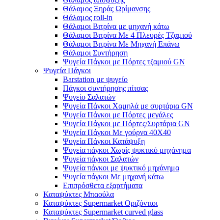
Θάλαμος Ξηράς Ωρίμανσης
Θάλαμος roll-in
Θάλαμοι Βιτρίνα με μηχανή κάτω
Θάλαμοι Βιτρίνα Με 4 Πλευρές Τζαμιού
Θάλαμοι Βιτρίνα Με Μηχανή Επάνω
Θάλαμοι Συντήρηση
Ψυγεία Πάγκοι με Πόρτες τζαμιού GN
Ψυγεία Πάγκοι
Barstation με ψυγείο
Πάγκοι συντήρησης πίτσας
Ψυγείο Σαλατών
Ψυγεία Πάγκοι Χαμηλά με συρτάρια GN
Ψυγεία Πάγκοι με Πόρτες μεγάλες
Ψυγεία Πάγκοι με Πόρτες/Συρτάρια GN
Ψυγεία Πάγκοι Με γούρνα 40Χ40
Ψυγεία Πάγκοι Κατάψυξη
Ψυγεία πάγκοι Χωρίς ψυκτικό μηχάνημα
Ψυγεία πάγκοι Σαλατών
Ψυγεία πάγκοι με ψυκτικό μηχάνημα
Ψυγεία πάγκοι Με μηχανή κάτω
Επιπρόσθετα εξαρτήματα
Καταψύκτες Μπαούλα
Καταψύκτες Supermarket Οριζόντιοι
Καταψύκτες Supermarket curved glass