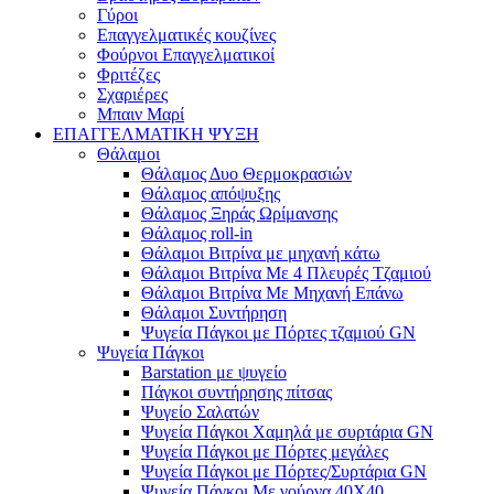
Γύροι
Επαγγελματικές κουζίνες
Φούρνοι Επαγγελματικοί
Φριτέζες
Σχαριέρες
Μπαιν Μαρί
ΕΠΑΓΓΕΛΜΑΤΙΚΗ ΨΥΞΗ
Θάλαμοι
Θάλαμος Δυο Θερμοκρασιών
Θάλαμος απόψυξης
Θάλαμος Ξηράς Ωρίμανσης
Θάλαμος roll-in
Θάλαμοι Βιτρίνα με μηχανή κάτω
Θάλαμοι Βιτρίνα Με 4 Πλευρές Τζαμιού
Θάλαμοι Βιτρίνα Με Μηχανή Επάνω
Θάλαμοι Συντήρηση
Ψυγεία Πάγκοι με Πόρτες τζαμιού GN
Ψυγεία Πάγκοι
Barstation με ψυγείο
Πάγκοι συντήρησης πίτσας
Ψυγείο Σαλατών
Ψυγεία Πάγκοι Χαμηλά με συρτάρια GN
Ψυγεία Πάγκοι με Πόρτες μεγάλες
Ψυγεία Πάγκοι με Πόρτες/Συρτάρια GN
Ψυγεία Πάγκοι Με γούρνα 40Χ40