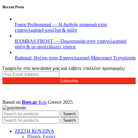
Recent Posts
Fagor Professional — Η διεθνής αναφορά στην
επαγγελματική κουζίνα & ψύξη
BAMBAS FROST — Πρωτοπορία στην επαγγελματική
ψύξη & τις ανοξείδωτες λύσεις
Rational: Ηγέτης στην Επαγγελματική Μαγειρική Τεχνολογία
Γραφτείτε στο newsletter μας και λάβετε επιπλέον προσφορές:
Subscribe
Based on
Bsee.gr
Kos
Greece
2025
Search
Search
ΖΕΣΤΗ ΚΟΥΖΙΝΑ
Πλατό- Εστίες