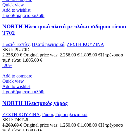
Quick view
Add to wishlist
Προσθήκη στο καλάθι
NORTH Ηλεκτρικό πλατό με πλάκα σιδήρου τύπου
T702
Πλατό- Εστίες
,
Πλατό ηλεκτρικά
,
ΖΕΣΤΗ ΚΟΥΖΙΝΑ
SKU:
PL-70D
2.256,00
€
Original price was: 2.256,00 €.
1.805,00
€
Η τρέχουσα
τιμή είναι: 1.805,00 €.
-20%
Add to compare
Quick view
Add to wishlist
Προσθήκη στο καλάθι
NORTH Ηλεκτρικός γύρος
ΖΕΣΤΗ ΚΟΥΖΙΝΑ
,
Γύροι
,
Γύροι ηλεκτρικοί
SKU:
DKE-6
1.260,00
€
Original price was: 1.260,00 €.
1.008,00
€
Η τρέχουσα
τιμή είναι: 1.008,00 €.