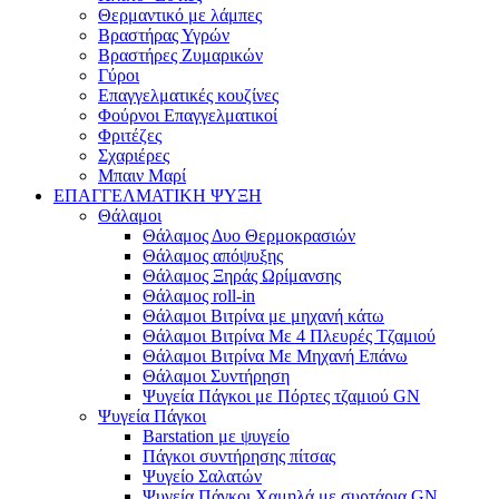
Θερμαντικό με λάμπες
Βραστήρας Υγρών
Βραστήρες Ζυμαρικών
Γύροι
Επαγγελματικές κουζίνες
Φούρνοι Επαγγελματικοί
Φριτέζες
Σχαριέρες
Μπαιν Μαρί
ΕΠΑΓΓΕΛΜΑΤΙΚΗ ΨΥΞΗ
Θάλαμοι
Θάλαμος Δυο Θερμοκρασιών
Θάλαμος απόψυξης
Θάλαμος Ξηράς Ωρίμανσης
Θάλαμος roll-in
Θάλαμοι Βιτρίνα με μηχανή κάτω
Θάλαμοι Βιτρίνα Με 4 Πλευρές Τζαμιού
Θάλαμοι Βιτρίνα Με Μηχανή Επάνω
Θάλαμοι Συντήρηση
Ψυγεία Πάγκοι με Πόρτες τζαμιού GN
Ψυγεία Πάγκοι
Barstation με ψυγείο
Πάγκοι συντήρησης πίτσας
Ψυγείο Σαλατών
Ψυγεία Πάγκοι Χαμηλά με συρτάρια GN