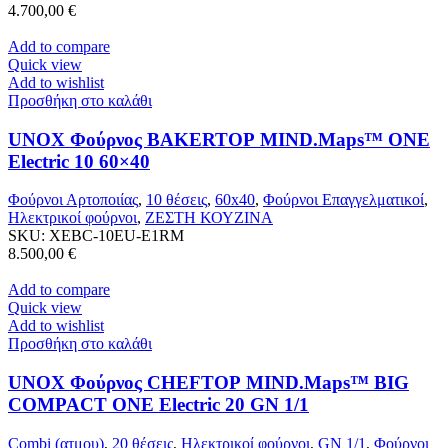
4.700,00
€
Add to compare
Quick view
Add to wishlist
Προσθήκη στο καλάθι
UNOX Φούρνος BAKERTOP MIND.Maps™ ONE
Electric 10 60×40
Φούρνοι Αρτοποιίας
,
10 θέσεις
,
60x40
,
Φούρνοι Επαγγελματικοί
,
Ηλεκτρικοί φούρνοι
,
ΖΕΣΤΗ ΚΟΥΖΙΝΑ
SKU:
XEBC-10EU-E1RM
8.500,00
€
Add to compare
Quick view
Add to wishlist
Προσθήκη στο καλάθι
UNOX Φούρνος CHEFTOP MIND.Maps™ BIG
COMPACT ONE Electric 20 GN 1/1
Combi (ατμου)
,
20 θέσεις
,
Ηλεκτρικοί φούρνοι
,
GN 1/1
,
Φούρνοι