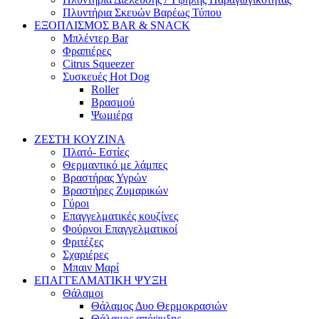
Πλυντήρια Σκευών Βαρέως Τύπου
ΕΞΟΠΛΙΣΜΟΣ BAR & SNACK
Μπλέντερ Bar
Φραπιέρες
Citrus Squeezer
Συσκευές Hot Dog
Roller
Βρασμού
Ψωμιέρα
ΖΕΣΤΗ ΚΟΥΖΙΝΑ
Πλατό- Εστίες
Θερμαντικό με λάμπες
Βραστήρας Υγρών
Βραστήρες Ζυμαρικών
Γύροι
Επαγγελματικές κουζίνες
Φούρνοι Επαγγελματικοί
Φριτέζες
Σχαριέρες
Μπαιν Μαρί
ΕΠΑΓΓΕΛΜΑΤΙΚΗ ΨΥΞΗ
Θάλαμοι
Θάλαμος Δυο Θερμοκρασιών
Θάλαμος απόψυξης