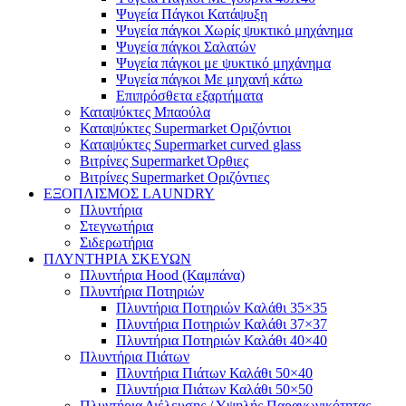
Ψυγεία Πάγκοι Κατάψυξη
Ψυγεία πάγκοι Χωρίς ψυκτικό μηχάνημα
Ψυγεία πάγκοι Σαλατών
Ψυγεία πάγκοι με ψυκτικό μηχάνημα
Ψυγεία πάγκοι Με μηχανή κάτω
Επιπρόσθετα εξαρτήματα
Καταψύκτες Μπαούλα
Καταψύκτες Supermarket Οριζόντιοι
Καταψύκτες Supermarket curved glass
Βιτρίνες Supermarket Όρθιες
Βιτρίνες Supermarket Οριζόντιες
ΕΞΟΠΛΙΣΜΟΣ LAUNDRY
Πλυντήρια
Στεγνωτήρια
Σιδερωτήρια
ΠΛΥΝΤΗΡΙΑ ΣΚΕΥΩΝ
Πλυντήρια Hood (Καμπάνα)
Πλυντήρια Ποτηριών
Πλυντήρια Ποτηριών Καλάθι 35×35
Πλυντήρια Ποτηριών Καλάθι 37×37
Πλυντήρια Ποτηριών Καλάθι 40×40
Πλυντήρια Πιάτων
Πλυντήρια Πιάτων Καλάθι 50×40
Πλυντήρια Πιάτων Καλάθι 50×50
Πλυντήρια Διέλευσης / Υψηλής Παραγωγικότητας