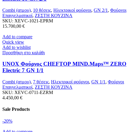
Combi (ατμου)
,
10 θέσεις
,
Ηλεκτρικοί φούρνοι
,
GN 2/1
,
Φούρνοι
Επαγγελματικοί
,
ΖΕΣΤΗ ΚΟΥΖΙΝΑ
SKU:
XEVC-1021-EPRM
15.700,00
€
Add to compare
Quick view
Add to wishlist
Προσθήκη στο καλάθι
UNOX Φούρνος CHEFTOP MIND.Maps™ ZERO
Electric 7 GN 1/1
Combi (ατμου)
,
7 θέσεις
,
Ηλεκτρικοί φούρνοι
,
GN 1/1
,
Φούρνοι
Επαγγελματικοί
,
ΖΕΣΤΗ ΚΟΥΖΙΝΑ
SKU:
XEVC-0711-EZRM
4.450,00
€
Sale Products
-20%
Add to compare