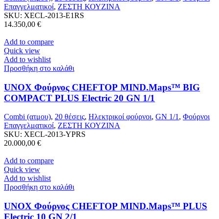
Επαγγελματικοί
,
ΖΕΣΤΗ ΚΟΥΖΙΝΑ
SKU:
XECL-2013-E1RS
14.350,00
€
Add to compare
Quick view
Add to wishlist
Προσθήκη στο καλάθι
UNOX Φούρνος CHEFTOP MIND.Maps™ BIG
COMPACT PLUS Electric 20 GN 1/1
Combi (ατμου)
,
20 θέσεις
,
Ηλεκτρικοί φούρνοι
,
GN 1/1
,
Φούρνοι
Επαγγελματικοί
,
ΖΕΣΤΗ ΚΟΥΖΙΝΑ
SKU:
XECL-2013-YPRS
20.000,00
€
Add to compare
Quick view
Add to wishlist
Προσθήκη στο καλάθι
UNOX Φούρνος CHEFTOP MIND.Maps™ PLUS
Electric 10 GN 2/1