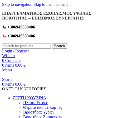
Skip to navigation
Skip to main content
ΕΠΑΓΓΕΛΜΑΤΙΚΟΣ ΕΞΟΠΛΙΣΜΟΣ ΥΨΗΛΗΣ
ΠΟΙΟΤΗΤΑΣ – ΕΠΙΣΗΜΟΣ ΣΥΝΕΡΓΑΤΗΣ
📞
+306945550406
📞
+306945550406
Search
Login / Register
Wishlist
0
Compare
0
items
0,00
€
Menu
Search
0
items
0,00
€
OΛΕΣ ΟΙ ΚΑΤΗΓΟΡΙΕΣ
ΖΕΣΤΗ ΚΟΥΖΙΝΑ
Πλατό- Εστίες
Θερμαντικό με λάμπες
Βραστήρας Υγρών
Βραστήρες Ζυμαρικών