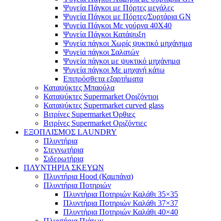
Ψυγεία Πάγκοι με Πόρτες μεγάλες
Ψυγεία Πάγκοι με Πόρτες/Συρτάρια GN
Ψυγεία Πάγκοι Με γούρνα 40Χ40
Ψυγεία Πάγκοι Κατάψυξη
Ψυγεία πάγκοι Χωρίς ψυκτικό μηχάνημα
Ψυγεία πάγκοι Σαλατών
Ψυγεία πάγκοι με ψυκτικό μηχάνημα
Ψυγεία πάγκοι Με μηχανή κάτω
Επιπρόσθετα εξαρτήματα
Καταψύκτες Μπαούλα
Καταψύκτες Supermarket Οριζόντιοι
Καταψύκτες Supermarket curved glass
Βιτρίνες Supermarket Όρθιες
Βιτρίνες Supermarket Οριζόντιες
ΕΞΟΠΛΙΣΜΟΣ LAUNDRY
Πλυντήρια
Στεγνωτήρια
Σιδερωτήρια
ΠΛΥΝΤΗΡΙΑ ΣΚΕΥΩΝ
Πλυντήρια Hood (Καμπάνα)
Πλυντήρια Ποτηριών
Πλυντήρια Ποτηριών Καλάθι 35×35
Πλυντήρια Ποτηριών Καλάθι 37×37
Πλυντήρια Ποτηριών Καλάθι 40×40
Πλυντήρια Πιάτων