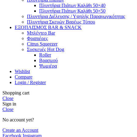
Πλυντήρια Πιάτων Καλάθι 50×40
Πλυντήρια Πιάτων Καλάθι 50×50
Πλυντήρια Διέλευσης / Υψηλής Παραγωγικότητας
Πλυντήρια Σκευών Βαρέως Τύπου
ΕΞΟΠΛΙΣΜΟΣ BAR & SNACK
Μπλέντερ Bar
Φραπιέρες
Citrus Squeezer
Συσκευές Hot Dog
Roller
Βρασμού
Ψωμιέρα
Wishlist
Compare
Login / Register
Shopping cart
Close
Sign in
Close
No account yet?
Create an Account
Facebook
Instagram