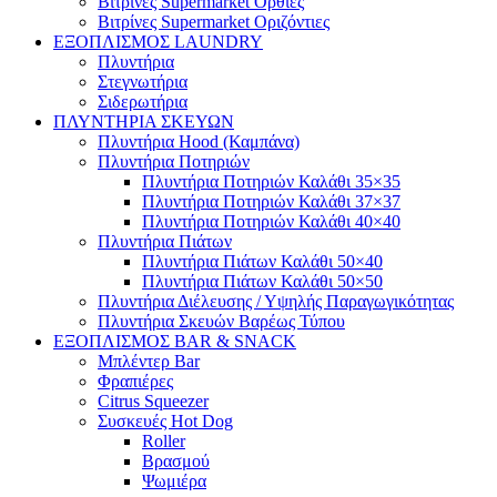
Βιτρίνες Supermarket Όρθιες
Βιτρίνες Supermarket Οριζόντιες
ΕΞΟΠΛΙΣΜΟΣ LAUNDRY
Πλυντήρια
Στεγνωτήρια
Σιδερωτήρια
ΠΛΥΝΤΗΡΙΑ ΣΚΕΥΩΝ
Πλυντήρια Hood (Καμπάνα)
Πλυντήρια Ποτηριών
Πλυντήρια Ποτηριών Καλάθι 35×35
Πλυντήρια Ποτηριών Καλάθι 37×37
Πλυντήρια Ποτηριών Καλάθι 40×40
Πλυντήρια Πιάτων
Πλυντήρια Πιάτων Καλάθι 50×40
Πλυντήρια Πιάτων Καλάθι 50×50
Πλυντήρια Διέλευσης / Υψηλής Παραγωγικότητας
Πλυντήρια Σκευών Βαρέως Τύπου
ΕΞΟΠΛΙΣΜΟΣ BAR & SNACK
Μπλέντερ Bar
Φραπιέρες
Citrus Squeezer
Συσκευές Hot Dog
Roller
Βρασμού
Ψωμιέρα