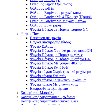
Θάλαμος Ξηράς Ωρίμανσης
Θάλαμος roll-in
Θάλαμοι Βιτρίνα με μηχανή κάτω
Θάλαμοι Βιτρίνα Με 4 Πλευρές Τζαμιού
Θάλαμοι Βιτρίνα Με Μηχανή Επάνω
Θάλαμοι Συντήρηση
Ψυγεία Πάγκοι με Πόρτες τζαμιού GN
Ψυγεία Πάγκοι
Barstation με ψυγείο
Πάγκοι συντήρησης πίτσας
Ψυγείο Σαλατών
Ψυγεία Πάγκοι Χαμηλά με συρτάρια GN
Ψυγεία Πάγκοι με Πόρτες μεγάλες
Ψυγεία Πάγκοι με Πόρτες/Συρτάρια GN
Ψυγεία Πάγκοι Με γούρνα 40Χ40
Ψυγεία Πάγκοι Κατάψυξη
Ψυγεία πάγκοι Χωρίς ψυκτικό μηχάνημα
Ψυγεία πάγκοι Σαλατών
Ψυγεία πάγκοι με ψυκτικό μηχάνημα
Ψυγεία πάγκοι Με μηχανή κάτω
Επιπρόσθετα εξαρτήματα
Καταψύκτες Μπαούλα
Καταψύκτες Supermarket Οριζόντιοι
Καταψύκτες Supermarket curved glass