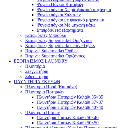
Ψυγεία Πάγκοι Κατάψυξη
Ψυγεία πάγκοι Χωρίς ψυκτικό μηχάνημα
Ψυγεία πάγκοι Σαλατών
Ψυγεία πάγκοι με ψυκτικό μηχάνημα
Ψυγεία πάγκοι Με μηχανή κάτω
Επιπρόσθετα εξαρτήματα
Καταψύκτες Μπαούλα
Καταψύκτες Supermarket Οριζόντιοι
Καταψύκτες Supermarket curved glass
Βιτρίνες Supermarket Όρθιες
Βιτρίνες Supermarket Οριζόντιες
ΕΞΟΠΛΙΣΜΟΣ LAUNDRY
Πλυντήρια
Στεγνωτήρια
Σιδερωτήρια
ΠΛΥΝΤΗΡΙΑ ΣΚΕΥΩΝ
Πλυντήρια Hood (Καμπάνα)
Πλυντήρια Ποτηριών
Πλυντήρια Ποτηριών Καλάθι 35×35
Πλυντήρια Ποτηριών Καλάθι 37×37
Πλυντήρια Ποτηριών Καλάθι 40×40
Πλυντήρια Πιάτων
Πλυντήρια Πιάτων Καλάθι 50×40
Πλυντήρια Πιάτων Καλάθι 50×50
Πλυντήρια Διέλευσης / Υψηλής Παραγωγικότητας