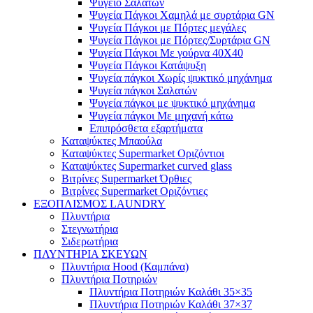
Ψυγείο Σαλατών
Ψυγεία Πάγκοι Χαμηλά με συρτάρια GN
Ψυγεία Πάγκοι με Πόρτες μεγάλες
Ψυγεία Πάγκοι με Πόρτες/Συρτάρια GN
Ψυγεία Πάγκοι Με γούρνα 40Χ40
Ψυγεία Πάγκοι Κατάψυξη
Ψυγεία πάγκοι Χωρίς ψυκτικό μηχάνημα
Ψυγεία πάγκοι Σαλατών
Ψυγεία πάγκοι με ψυκτικό μηχάνημα
Ψυγεία πάγκοι Με μηχανή κάτω
Επιπρόσθετα εξαρτήματα
Καταψύκτες Μπαούλα
Καταψύκτες Supermarket Οριζόντιοι
Καταψύκτες Supermarket curved glass
Βιτρίνες Supermarket Όρθιες
Βιτρίνες Supermarket Οριζόντιες
ΕΞΟΠΛΙΣΜΟΣ LAUNDRY
Πλυντήρια
Στεγνωτήρια
Σιδερωτήρια
ΠΛΥΝΤΗΡΙΑ ΣΚΕΥΩΝ
Πλυντήρια Hood (Καμπάνα)
Πλυντήρια Ποτηριών
Πλυντήρια Ποτηριών Καλάθι 35×35
Πλυντήρια Ποτηριών Καλάθι 37×37