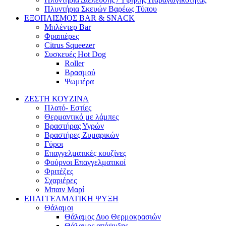
Πλυντήρια Σκευών Βαρέως Τύπου
ΕΞΟΠΛΙΣΜΟΣ BAR & SNACK
Μπλέντερ Bar
Φραπιέρες
Citrus Squeezer
Συσκευές Hot Dog
Roller
Βρασμού
Ψωμιέρα
ΖΕΣΤΗ ΚΟΥΖΙΝΑ
Πλατό- Εστίες
Θερμαντικό με λάμπες
Βραστήρας Υγρών
Βραστήρες Ζυμαρικών
Γύροι
Επαγγελματικές κουζίνες
Φούρνοι Επαγγελματικοί
Φριτέζες
Σχαριέρες
Μπαιν Μαρί
ΕΠΑΓΓΕΛΜΑΤΙΚΗ ΨΥΞΗ
Θάλαμοι
Θάλαμος Δυο Θερμοκρασιών
Θάλαμος απόψυξης