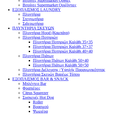
Βιτρίνες Supermarket Όρθιες
Βιτρίνες Supermarket Οριζόντιες
ΕΞΟΠΛΙΣΜΟΣ LAUNDRY
Πλυντήρια
Στεγνωτήρια
Σιδερωτήρια
ΠΛΥΝΤΗΡΙΑ ΣΚΕΥΩΝ
Πλυντήρια Hood (Καμπάνα)
Πλυντήρια Ποτηριών
Πλυντήρια Ποτηριών Καλάθι 35×35
Πλυντήρια Ποτηριών Καλάθι 37×37
Πλυντήρια Ποτηριών Καλάθι 40×40
Πλυντήρια Πιάτων
Πλυντήρια Πιάτων Καλάθι 50×40
Πλυντήρια Πιάτων Καλάθι 50×50
Πλυντήρια Διέλευσης / Υψηλής Παραγωγικότητας
Πλυντήρια Σκευών Βαρέως Τύπου
ΕΞΟΠΛΙΣΜΟΣ BAR & SNACK
Μπλέντερ Bar
Φραπιέρες
Citrus Squeezer
Συσκευές Hot Dog
Roller
Βρασμού
Ψωμιέρα