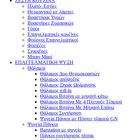
ΖΕΣΤΗ ΚΟΥΖΙΝΑ
Πλατό- Εστίες
Θερμαντικό με λάμπες
Βραστήρας Υγρών
Βραστήρες Ζυμαρικών
Γύροι
Επαγγελματικές κουζίνες
Φούρνοι Επαγγελματικοί
Φριτέζες
Σχαριέρες
Μπαιν Μαρί
ΕΠΑΓΓΕΛΜΑΤΙΚΗ ΨΥΞΗ
Θάλαμοι
Θάλαμος Δυο Θερμοκρασιών
Θάλαμος απόψυξης
Θάλαμος Ξηράς Ωρίμανσης
Θάλαμος roll-in
Θάλαμοι Βιτρίνα με μηχανή κάτω
Θάλαμοι Βιτρίνα Με 4 Πλευρές Τζαμιού
Θάλαμοι Βιτρίνα Με Μηχανή Επάνω
Θάλαμοι Συντήρηση
Ψυγεία Πάγκοι με Πόρτες τζαμιού GN
Ψυγεία Πάγκοι
Barstation με ψυγείο
Πάγκοι συντήρησης πίτσας