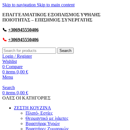
Skip to navigation
Skip to main content
ΕΠΑΓΓΕΛΜΑΤΙΚΟΣ ΕΞΟΠΛΙΣΜΟΣ ΥΨΗΛΗΣ
ΠΟΙΟΤΗΤΑΣ – ΕΠΙΣΗΜΟΣ ΣΥΝΕΡΓΑΤΗΣ
📞
+306945550406
📞
+306945550406
Search
Login / Register
Wishlist
0
Compare
0
items
0,00
€
Menu
Search
0
items
0,00
€
OΛΕΣ ΟΙ ΚΑΤΗΓΟΡΙΕΣ
ΖΕΣΤΗ ΚΟΥΖΙΝΑ
Πλατό- Εστίες
Θερμαντικό με λάμπες
Βραστήρας Υγρών
Βραστήρες Ζυμαρικών