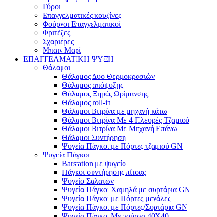
Γύροι
Επαγγελματικές κουζίνες
Φούρνοι Επαγγελματικοί
Φριτέζες
Σχαριέρες
Μπαιν Μαρί
ΕΠΑΓΓΕΛΜΑΤΙΚΗ ΨΥΞΗ
Θάλαμοι
Θάλαμος Δυο Θερμοκρασιών
Θάλαμος απόψυξης
Θάλαμος Ξηράς Ωρίμανσης
Θάλαμος roll-in
Θάλαμοι Βιτρίνα με μηχανή κάτω
Θάλαμοι Βιτρίνα Με 4 Πλευρές Τζαμιού
Θάλαμοι Βιτρίνα Με Μηχανή Επάνω
Θάλαμοι Συντήρηση
Ψυγεία Πάγκοι με Πόρτες τζαμιού GN
Ψυγεία Πάγκοι
Barstation με ψυγείο
Πάγκοι συντήρησης πίτσας
Ψυγείο Σαλατών
Ψυγεία Πάγκοι Χαμηλά με συρτάρια GN
Ψυγεία Πάγκοι με Πόρτες μεγάλες
Ψυγεία Πάγκοι με Πόρτες/Συρτάρια GN
Ψυγεία Πάγκοι Με γούρνα 40Χ40