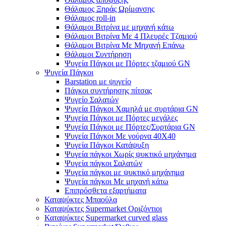
Θάλαμος Ξηράς Ωρίμανσης
Θάλαμος roll-in
Θάλαμοι Βιτρίνα με μηχανή κάτω
Θάλαμοι Βιτρίνα Με 4 Πλευρές Τζαμιού
Θάλαμοι Βιτρίνα Με Μηχανή Επάνω
Θάλαμοι Συντήρηση
Ψυγεία Πάγκοι με Πόρτες τζαμιού GN
Ψυγεία Πάγκοι
Barstation με ψυγείο
Πάγκοι συντήρησης πίτσας
Ψυγείο Σαλατών
Ψυγεία Πάγκοι Χαμηλά με συρτάρια GN
Ψυγεία Πάγκοι με Πόρτες μεγάλες
Ψυγεία Πάγκοι με Πόρτες/Συρτάρια GN
Ψυγεία Πάγκοι Με γούρνα 40Χ40
Ψυγεία Πάγκοι Κατάψυξη
Ψυγεία πάγκοι Χωρίς ψυκτικό μηχάνημα
Ψυγεία πάγκοι Σαλατών
Ψυγεία πάγκοι με ψυκτικό μηχάνημα
Ψυγεία πάγκοι Με μηχανή κάτω
Επιπρόσθετα εξαρτήματα
Καταψύκτες Μπαούλα
Καταψύκτες Supermarket Οριζόντιοι
Καταψύκτες Supermarket curved glass