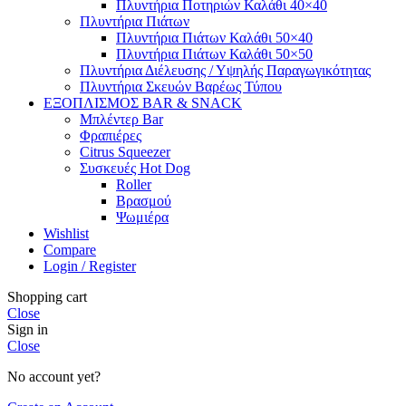
Πλυντήρια Ποτηριών Καλάθι 40×40
Πλυντήρια Πιάτων
Πλυντήρια Πιάτων Καλάθι 50×40
Πλυντήρια Πιάτων Καλάθι 50×50
Πλυντήρια Διέλευσης / Υψηλής Παραγωγικότητας
Πλυντήρια Σκευών Βαρέως Τύπου
ΕΞΟΠΛΙΣΜΟΣ BAR & SNACK
Μπλέντερ Bar
Φραπιέρες
Citrus Squeezer
Συσκευές Hot Dog
Roller
Βρασμού
Ψωμιέρα
Wishlist
Compare
Login / Register
Shopping cart
Close
Sign in
Close
No account yet?