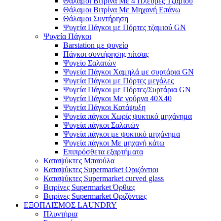
Θάλαμοι Βιτρίνα Με 4 Πλευρές Τζαμιού
Θάλαμοι Βιτρίνα Με Μηχανή Επάνω
Θάλαμοι Συντήρηση
Ψυγεία Πάγκοι με Πόρτες τζαμιού GN
Ψυγεία Πάγκοι
Barstation με ψυγείο
Πάγκοι συντήρησης πίτσας
Ψυγείο Σαλατών
Ψυγεία Πάγκοι Χαμηλά με συρτάρια GN
Ψυγεία Πάγκοι με Πόρτες μεγάλες
Ψυγεία Πάγκοι με Πόρτες/Συρτάρια GN
Ψυγεία Πάγκοι Με γούρνα 40Χ40
Ψυγεία Πάγκοι Κατάψυξη
Ψυγεία πάγκοι Χωρίς ψυκτικό μηχάνημα
Ψυγεία πάγκοι Σαλατών
Ψυγεία πάγκοι με ψυκτικό μηχάνημα
Ψυγεία πάγκοι Με μηχανή κάτω
Επιπρόσθετα εξαρτήματα
Καταψύκτες Μπαούλα
Καταψύκτες Supermarket Οριζόντιοι
Καταψύκτες Supermarket curved glass
Βιτρίνες Supermarket Όρθιες
Βιτρίνες Supermarket Οριζόντιες
ΕΞΟΠΛΙΣΜΟΣ LAUNDRY
Πλυντήρια