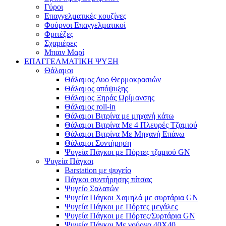
Γύροι
Επαγγελματικές κουζίνες
Φούρνοι Επαγγελματικοί
Φριτέζες
Σχαριέρες
Μπαιν Μαρί
ΕΠΑΓΓΕΛΜΑΤΙΚΗ ΨΥΞΗ
Θάλαμοι
Θάλαμος Δυο Θερμοκρασιών
Θάλαμος απόψυξης
Θάλαμος Ξηράς Ωρίμανσης
Θάλαμος roll-in
Θάλαμοι Βιτρίνα με μηχανή κάτω
Θάλαμοι Βιτρίνα Με 4 Πλευρές Τζαμιού
Θάλαμοι Βιτρίνα Με Μηχανή Επάνω
Θάλαμοι Συντήρηση
Ψυγεία Πάγκοι με Πόρτες τζαμιού GN
Ψυγεία Πάγκοι
Barstation με ψυγείο
Πάγκοι συντήρησης πίτσας
Ψυγείο Σαλατών
Ψυγεία Πάγκοι Χαμηλά με συρτάρια GN
Ψυγεία Πάγκοι με Πόρτες μεγάλες
Ψυγεία Πάγκοι με Πόρτες/Συρτάρια GN
Ψυγεία Πάγκοι Με γούρνα 40Χ40