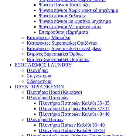
Ψυγεία Πάγκοι Κατάψυξη
Ψυγεία πάγκοι Χωρίς ψυκτικό μηχάνημα
Ψυγεία πάγκοι Σαλατών
Ψυγεία πάγκοι με ψυκτικό μηχάνημα
Ψυγεία πάγκοι Με μηχανή κάτω
Επιπρόσθετα εξαρτήματα
Καταψύκτες Μπαούλα
Καταψύκτες Supermarket Οριζόντιοι
Καταψύκτες Supermarket curved glass
Βιτρίνες Supermarket Όρθιες
Βιτρίνες Supermarket Οριζόντιες
ΕΞΟΠΛΙΣΜΟΣ LAUNDRY
Πλυντήρια
Στεγνωτήρια
Σιδερωτήρια
ΠΛΥΝΤΗΡΙΑ ΣΚΕΥΩΝ
Πλυντήρια Hood (Καμπάνα)
Πλυντήρια Ποτηριών
Πλυντήρια Ποτηριών Καλάθι 35×35
Πλυντήρια Ποτηριών Καλάθι 37×37
Πλυντήρια Ποτηριών Καλάθι 40×40
Πλυντήρια Πιάτων
Πλυντήρια Πιάτων Καλάθι 50×40
Πλυντήρια Πιάτων Καλάθι 50×50
Πλυντήρια Διέλευσης / Υψηλής Παραγωγικότητας