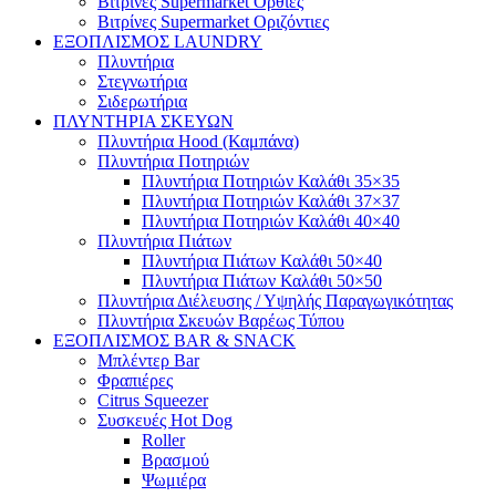
Βιτρίνες Supermarket Όρθιες
Βιτρίνες Supermarket Οριζόντιες
ΕΞΟΠΛΙΣΜΟΣ LAUNDRY
Πλυντήρια
Στεγνωτήρια
Σιδερωτήρια
ΠΛΥΝΤΗΡΙΑ ΣΚΕΥΩΝ
Πλυντήρια Hood (Καμπάνα)
Πλυντήρια Ποτηριών
Πλυντήρια Ποτηριών Καλάθι 35×35
Πλυντήρια Ποτηριών Καλάθι 37×37
Πλυντήρια Ποτηριών Καλάθι 40×40
Πλυντήρια Πιάτων
Πλυντήρια Πιάτων Καλάθι 50×40
Πλυντήρια Πιάτων Καλάθι 50×50
Πλυντήρια Διέλευσης / Υψηλής Παραγωγικότητας
Πλυντήρια Σκευών Βαρέως Τύπου
ΕΞΟΠΛΙΣΜΟΣ BAR & SNACK
Μπλέντερ Bar
Φραπιέρες
Citrus Squeezer
Συσκευές Hot Dog
Roller
Βρασμού
Ψωμιέρα