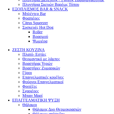
Πλυντήρια Σκευών Βαρέως Τύπου
ΕΞΟΠΛΙΣΜΟΣ BAR & SNACK
Μπλέντερ Bar
Φραπιέρες
Citrus Squeezer
Συσκευές Hot Dog
Roller
Βρασμού
Ψωμιέρα
ΖΕΣΤΗ ΚΟΥΖΙΝΑ
Πλατό- Εστίες
Θερμαντικό με λάμπες
Βραστήρας Υγρών
Βραστήρες Ζυμαρικών
Γύροι
Επαγγελματικές κουζίνες
Φούρνοι Επαγγελματικοί
Φριτέζες
Σχαριέρες
Μπαιν Μαρί
ΕΠΑΓΓΕΛΜΑΤΙΚΗ ΨΥΞΗ
Θάλαμοι
Θάλαμος Δυο Θερμοκρασιών
Θάλαμος απόψυξης