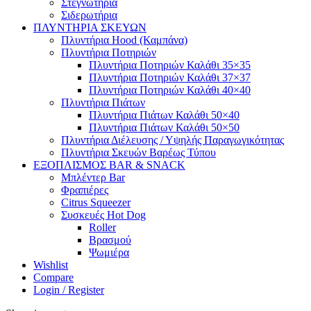
Στεγνωτήρια
Σιδερωτήρια
ΠΛΥΝΤΗΡΙΑ ΣΚΕΥΩΝ
Πλυντήρια Hood (Καμπάνα)
Πλυντήρια Ποτηριών
Πλυντήρια Ποτηριών Καλάθι 35×35
Πλυντήρια Ποτηριών Καλάθι 37×37
Πλυντήρια Ποτηριών Καλάθι 40×40
Πλυντήρια Πιάτων
Πλυντήρια Πιάτων Καλάθι 50×40
Πλυντήρια Πιάτων Καλάθι 50×50
Πλυντήρια Διέλευσης / Υψηλής Παραγωγικότητας
Πλυντήρια Σκευών Βαρέως Τύπου
ΕΞΟΠΛΙΣΜΟΣ BAR & SNACK
Μπλέντερ Bar
Φραπιέρες
Citrus Squeezer
Συσκευές Hot Dog
Roller
Βρασμού
Ψωμιέρα
Wishlist
Compare
Login / Register