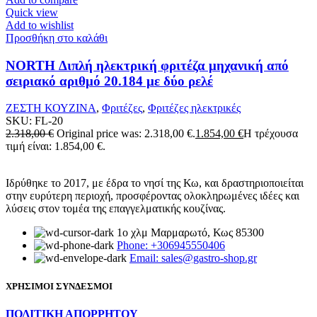
Quick view
Add to wishlist
Προσθήκη στο καλάθι
NORTH Διπλή ηλεκτρική φριτέζα μηχανική από
σειριακό αριθμό 20.184 με δύο ρελέ
ΖΕΣΤΗ ΚΟΥΖΙΝΑ
,
Φριτέζες
,
Φριτέζες ηλεκτρικές
SKU:
FL-20
2.318,00
€
Original price was: 2.318,00 €.
1.854,00
€
Η τρέχουσα
τιμή είναι: 1.854,00 €.
Ιδρύθηκε το 2017, με έδρα το νησί της Κω, και δραστηριοποιείται
στην ευρύτερη περιοχή, προσφέροντας ολοκληρωμένες ιδέες και
λύσεις στον τομέα της επαγγελματικής κουζίνας.
1ο χλμ Μαρμαρωτό, Κως 85300
Phone: +306945550406
Email: sales@gastro-shop.gr
ΧΡΗΣΙΜΟΙ ΣΥΝΔΕΣΜΟΙ
ΠΟΛΙΤΙΚΗ ΑΠΟΡΡΗΤΟΥ