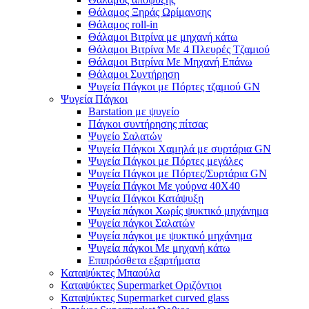
Θάλαμος Ξηράς Ωρίμανσης
Θάλαμος roll-in
Θάλαμοι Βιτρίνα με μηχανή κάτω
Θάλαμοι Βιτρίνα Με 4 Πλευρές Τζαμιού
Θάλαμοι Βιτρίνα Με Μηχανή Επάνω
Θάλαμοι Συντήρηση
Ψυγεία Πάγκοι με Πόρτες τζαμιού GN
Ψυγεία Πάγκοι
Barstation με ψυγείο
Πάγκοι συντήρησης πίτσας
Ψυγείο Σαλατών
Ψυγεία Πάγκοι Χαμηλά με συρτάρια GN
Ψυγεία Πάγκοι με Πόρτες μεγάλες
Ψυγεία Πάγκοι με Πόρτες/Συρτάρια GN
Ψυγεία Πάγκοι Με γούρνα 40Χ40
Ψυγεία Πάγκοι Κατάψυξη
Ψυγεία πάγκοι Χωρίς ψυκτικό μηχάνημα
Ψυγεία πάγκοι Σαλατών
Ψυγεία πάγκοι με ψυκτικό μηχάνημα
Ψυγεία πάγκοι Με μηχανή κάτω
Επιπρόσθετα εξαρτήματα
Καταψύκτες Μπαούλα
Καταψύκτες Supermarket Οριζόντιοι
Καταψύκτες Supermarket curved glass