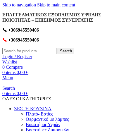
Skip to navigation
Skip to main content
ΕΠΑΓΓΕΛΜΑΤΙΚΟΣ ΕΞΟΠΛΙΣΜΟΣ ΥΨΗΛΗΣ
ΠΟΙΟΤΗΤΑΣ – ΕΠΙΣΗΜΟΣ ΣΥΝΕΡΓΑΤΗΣ
📞
+306945550406
📞
+306945550406
Search
Login / Register
Wishlist
0
Compare
0
items
0,00
€
Menu
Search
0
items
0,00
€
OΛΕΣ ΟΙ ΚΑΤΗΓΟΡΙΕΣ
ΖΕΣΤΗ ΚΟΥΖΙΝΑ
Πλατό- Εστίες
Θερμαντικό με λάμπες
Βραστήρας Υγρών
Βραστήρες Ζυμαρικών