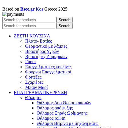
Based on
Bsee.gr
Kos
Greece
2025
Search
Search
ΖΕΣΤΗ ΚΟΥΖΙΝΑ
Πλατό- Εστίες
Θερμαντικό με λάμπες
Βραστήρας Υγρών
Βραστήρες Ζυμαρικών
Γύροι
Επαγγελματικές κουζίνες
Φούρνοι Επαγγελματικοί
Φριτέζες
Σχαριέρες
Μπαιν Μαρί
ΕΠΑΓΓΕΛΜΑΤΙΚΗ ΨΥΞΗ
Θάλαμοι
Θάλαμος Δυο Θερμοκρασιών
Θάλαμος απόψυξης
Θάλαμος Ξηράς Ωρίμανσης
Θάλαμος roll-in
Θάλαμοι Βιτρίνα με μηχανή κάτω