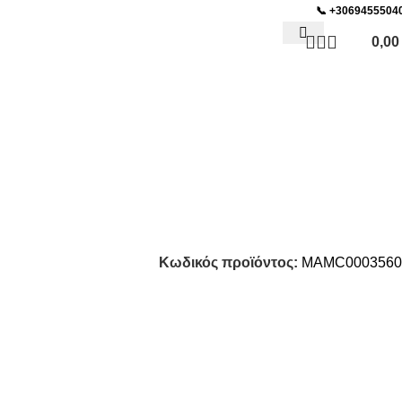
📞
+3069455504
0,0
ΜΟΣ BAR & SNACK
Κωδικός προϊόντος:
MAMC0003560