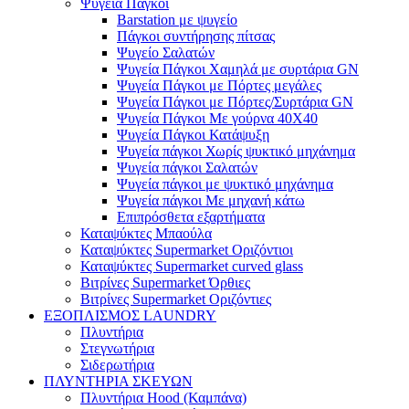
Ψυγεία Πάγκοι
Barstation με ψυγείο
Πάγκοι συντήρησης πίτσας
Ψυγείο Σαλατών
Ψυγεία Πάγκοι Χαμηλά με συρτάρια GN
Ψυγεία Πάγκοι με Πόρτες μεγάλες
Ψυγεία Πάγκοι με Πόρτες/Συρτάρια GN
Ψυγεία Πάγκοι Με γούρνα 40Χ40
Ψυγεία Πάγκοι Κατάψυξη
Ψυγεία πάγκοι Χωρίς ψυκτικό μηχάνημα
Ψυγεία πάγκοι Σαλατών
Ψυγεία πάγκοι με ψυκτικό μηχάνημα
Ψυγεία πάγκοι Με μηχανή κάτω
Επιπρόσθετα εξαρτήματα
Καταψύκτες Μπαούλα
Καταψύκτες Supermarket Οριζόντιοι
Καταψύκτες Supermarket curved glass
Βιτρίνες Supermarket Όρθιες
Βιτρίνες Supermarket Οριζόντιες
ΕΞΟΠΛΙΣΜΟΣ LAUNDRY
Πλυντήρια
Στεγνωτήρια
Σιδερωτήρια
ΠΛΥΝΤΗΡΙΑ ΣΚΕΥΩΝ
Πλυντήρια Hood (Καμπάνα)