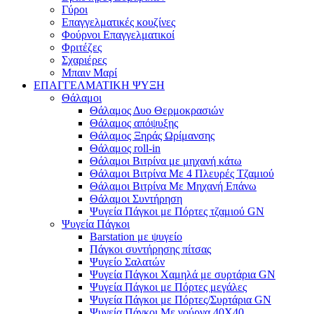
Γύροι
Επαγγελματικές κουζίνες
Φούρνοι Επαγγελματικοί
Φριτέζες
Σχαριέρες
Μπαιν Μαρί
ΕΠΑΓΓΕΛΜΑΤΙΚΗ ΨΥΞΗ
Θάλαμοι
Θάλαμος Δυο Θερμοκρασιών
Θάλαμος απόψυξης
Θάλαμος Ξηράς Ωρίμανσης
Θάλαμος roll-in
Θάλαμοι Βιτρίνα με μηχανή κάτω
Θάλαμοι Βιτρίνα Με 4 Πλευρές Τζαμιού
Θάλαμοι Βιτρίνα Με Μηχανή Επάνω
Θάλαμοι Συντήρηση
Ψυγεία Πάγκοι με Πόρτες τζαμιού GN
Ψυγεία Πάγκοι
Barstation με ψυγείο
Πάγκοι συντήρησης πίτσας
Ψυγείο Σαλατών
Ψυγεία Πάγκοι Χαμηλά με συρτάρια GN
Ψυγεία Πάγκοι με Πόρτες μεγάλες
Ψυγεία Πάγκοι με Πόρτες/Συρτάρια GN
Ψυγεία Πάγκοι Με γούρνα 40Χ40