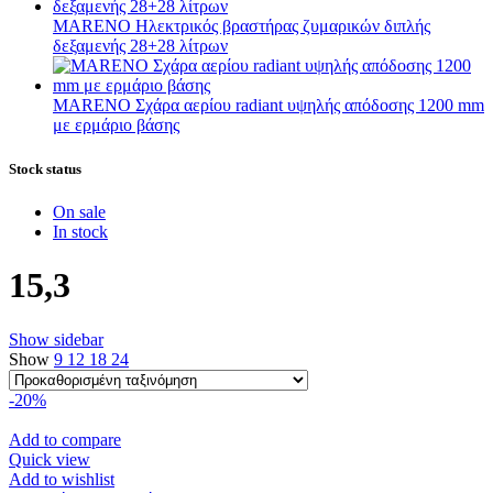
MARENO Ηλεκτρικός βραστήρας ζυμαρικών διπλής
δεξαμενής 28+28 λίτρων
MARENO Σχάρα αερίου radiant υψηλής απόδοσης 1200 mm
με ερμάριο βάσης
Stock status
On sale
In stock
15,3
Show sidebar
Show
9
12
18
24
-20%
Add to compare
Quick view
Add to wishlist