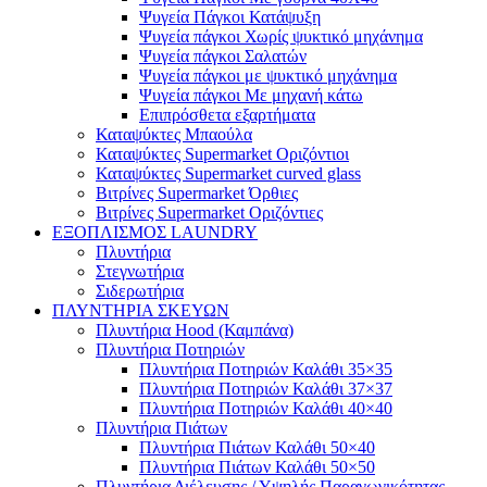
Ψυγεία Πάγκοι Κατάψυξη
Ψυγεία πάγκοι Χωρίς ψυκτικό μηχάνημα
Ψυγεία πάγκοι Σαλατών
Ψυγεία πάγκοι με ψυκτικό μηχάνημα
Ψυγεία πάγκοι Με μηχανή κάτω
Επιπρόσθετα εξαρτήματα
Καταψύκτες Μπαούλα
Καταψύκτες Supermarket Οριζόντιοι
Καταψύκτες Supermarket curved glass
Βιτρίνες Supermarket Όρθιες
Βιτρίνες Supermarket Οριζόντιες
ΕΞΟΠΛΙΣΜΟΣ LAUNDRY
Πλυντήρια
Στεγνωτήρια
Σιδερωτήρια
ΠΛΥΝΤΗΡΙΑ ΣΚΕΥΩΝ
Πλυντήρια Hood (Καμπάνα)
Πλυντήρια Ποτηριών
Πλυντήρια Ποτηριών Καλάθι 35×35
Πλυντήρια Ποτηριών Καλάθι 37×37
Πλυντήρια Ποτηριών Καλάθι 40×40
Πλυντήρια Πιάτων
Πλυντήρια Πιάτων Καλάθι 50×40
Πλυντήρια Πιάτων Καλάθι 50×50
Πλυντήρια Διέλευσης / Υψηλής Παραγωγικότητας