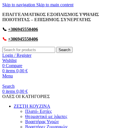
Skip to navigation
Skip to main content
ΕΠΑΓΓΕΛΜΑΤΙΚΟΣ ΕΞΟΠΛΙΣΜΟΣ ΥΨΗΛΗΣ
ΠΟΙΟΤΗΤΑΣ – ΕΠΙΣΗΜΟΣ ΣΥΝΕΡΓΑΤΗΣ
📞
+306945550406
📞
+306945550406
Search
Login / Register
Wishlist
0
Compare
0
items
0,00
€
Menu
Search
0
items
0,00
€
OΛΕΣ ΟΙ ΚΑΤΗΓΟΡΙΕΣ
ΖΕΣΤΗ ΚΟΥΖΙΝΑ
Πλατό- Εστίες
Θερμαντικό με λάμπες
Βραστήρας Υγρών
Βραστήρες Ζυμαρικών