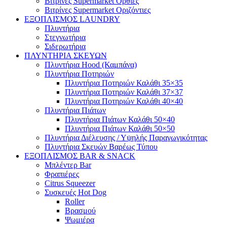
Βιτρίνες Supermarket Όρθιες
Βιτρίνες Supermarket Οριζόντιες
ΕΞΟΠΛΙΣΜΟΣ LAUNDRY
Πλυντήρια
Στεγνωτήρια
Σιδερωτήρια
ΠΛΥΝΤΗΡΙΑ ΣΚΕΥΩΝ
Πλυντήρια Hood (Καμπάνα)
Πλυντήρια Ποτηριών
Πλυντήρια Ποτηριών Καλάθι 35×35
Πλυντήρια Ποτηριών Καλάθι 37×37
Πλυντήρια Ποτηριών Καλάθι 40×40
Πλυντήρια Πιάτων
Πλυντήρια Πιάτων Καλάθι 50×40
Πλυντήρια Πιάτων Καλάθι 50×50
Πλυντήρια Διέλευσης / Υψηλής Παραγωγικότητας
Πλυντήρια Σκευών Βαρέως Τύπου
ΕΞΟΠΛΙΣΜΟΣ BAR & SNACK
Μπλέντερ Bar
Φραπιέρες
Citrus Squeezer
Συσκευές Hot Dog
Roller
Βρασμού
Ψωμιέρα