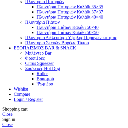
Πλυντήρια Ποτηριών
Πλυντήρια Ποτηριών Καλάθι 35×35
Πλυντήρια Ποτηριών Καλάθι 37×37
Πλυντήρια Ποτηριών Καλάθι 40×40
Πλυντήρια Πιάτων
Πλυντήρια Πιάτων Καλάθι 50×40
Πλυντήρια Πιάτων Καλάθι 50×50
Πλυντήρια Διέλευσης / Υψηλής Παραγωγικότητας
Πλυντήρια Σκευών Βαρέως Τύπου
ΕΞΟΠΛΙΣΜΟΣ BAR & SNACK
Μπλέντερ Bar
Φραπιέρες
Citrus Squeezer
Συσκευές Hot Dog
Roller
Βρασμού
Ψωμιέρα
Wishlist
Compare
Login / Register
Shopping cart
Close
Sign in
Close