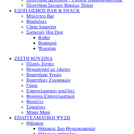
Πλυντήρια Σκευών Βαρέως Τύπου
ΕΞΟΠΛΙΣΜΟΣ BAR & SNACK
Μπλέντερ Bar
Φραπιέρες
Citrus Squeezer
Συσκευές Hot Dog
Roller
Βρασμού
Ψωμιέρα
ΖΕΣΤΗ ΚΟΥΖΙΝΑ
Πλατό- Εστίες
Θερμαντικό με λάμπες
Βραστήρας Υγρών
Βραστήρες Ζυμαρικών
Γύροι
Επαγγελματικές κουζίνες
Φούρνοι Επαγγελματικοί
Φριτέζες
Σχαριέρες
Μπαιν Μαρί
ΕΠΑΓΓΕΛΜΑΤΙΚΗ ΨΥΞΗ
Θάλαμοι
Θάλαμος Δυο Θερμοκρασιών
Θάλαμος απόψυξης