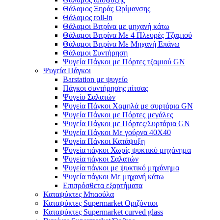
Θάλαμος Ξηράς Ωρίμανσης
Θάλαμος roll-in
Θάλαμοι Βιτρίνα με μηχανή κάτω
Θάλαμοι Βιτρίνα Με 4 Πλευρές Τζαμιού
Θάλαμοι Βιτρίνα Με Μηχανή Επάνω
Θάλαμοι Συντήρηση
Ψυγεία Πάγκοι με Πόρτες τζαμιού GN
Ψυγεία Πάγκοι
Barstation με ψυγείο
Πάγκοι συντήρησης πίτσας
Ψυγείο Σαλατών
Ψυγεία Πάγκοι Χαμηλά με συρτάρια GN
Ψυγεία Πάγκοι με Πόρτες μεγάλες
Ψυγεία Πάγκοι με Πόρτες/Συρτάρια GN
Ψυγεία Πάγκοι Με γούρνα 40Χ40
Ψυγεία Πάγκοι Κατάψυξη
Ψυγεία πάγκοι Χωρίς ψυκτικό μηχάνημα
Ψυγεία πάγκοι Σαλατών
Ψυγεία πάγκοι με ψυκτικό μηχάνημα
Ψυγεία πάγκοι Με μηχανή κάτω
Επιπρόσθετα εξαρτήματα
Καταψύκτες Μπαούλα
Καταψύκτες Supermarket Οριζόντιοι
Καταψύκτες Supermarket curved glass