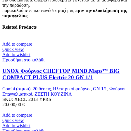
την παράδοση,
παρακαλούμε επικοινωνήστε μαζί μας
πριν την ολοκλήρωση της
παραγγελίας
.
Related Products
Add to compare
Quick view
Add to wishlist
Προσθήκη στο καλάθι
UNOX Φούρνος CHEFTOP MIND.Maps™ BIG
COMPACT PLUS Electric 20 GN 1/1
Combi (ατμου)
,
20 θέσεις
,
Ηλεκτρικοί φούρνοι
,
GN 1/1
,
Φούρνοι
Επαγγελματικοί
,
ΖΕΣΤΗ ΚΟΥΖΙΝΑ
SKU:
XECL-2013-YPRS
20.000,00
€
Add to compare
Quick view
Add to wishlist
Προσθήκη στο καλάθι