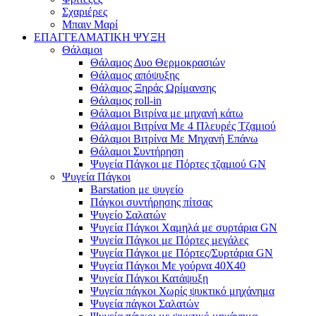
Σχαριέρες
Μπαιν Μαρί
ΕΠΑΓΓΕΛΜΑΤΙΚΗ ΨΥΞΗ
Θάλαμοι
Θάλαμος Δυο Θερμοκρασιών
Θάλαμος απόψυξης
Θάλαμος Ξηράς Ωρίμανσης
Θάλαμος roll-in
Θάλαμοι Βιτρίνα με μηχανή κάτω
Θάλαμοι Βιτρίνα Με 4 Πλευρές Τζαμιού
Θάλαμοι Βιτρίνα Με Μηχανή Επάνω
Θάλαμοι Συντήρηση
Ψυγεία Πάγκοι με Πόρτες τζαμιού GN
Ψυγεία Πάγκοι
Barstation με ψυγείο
Πάγκοι συντήρησης πίτσας
Ψυγείο Σαλατών
Ψυγεία Πάγκοι Χαμηλά με συρτάρια GN
Ψυγεία Πάγκοι με Πόρτες μεγάλες
Ψυγεία Πάγκοι με Πόρτες/Συρτάρια GN
Ψυγεία Πάγκοι Με γούρνα 40Χ40
Ψυγεία Πάγκοι Κατάψυξη
Ψυγεία πάγκοι Χωρίς ψυκτικό μηχάνημα
Ψυγεία πάγκοι Σαλατών