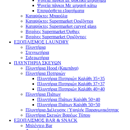
Ψυγεία πάγκοι με ψυκτικό μηχάνημα
Ψυγεία πάγκοι Με μηχανή κάτω
Επιπρόσθετα εξαρτήματα
Καταψύκτες Μπαούλα
Καταψύκτες Supermarket Οριζόντιοι
Καταψύκτες Supermarket curved glass
Βιτρίνες Supermarket Όρθιες
Βιτρίνες Supermarket Οριζόντιες
ΕΞΟΠΛΙΣΜΟΣ LAUNDRY
Πλυντήρια
Στεγνωτήρια
Σιδερωτήρια
ΠΛΥΝΤΗΡΙΑ ΣΚΕΥΩΝ
Πλυντήρια Hood (Καμπάνα)
Πλυντήρια Ποτηριών
Πλυντήρια Ποτηριών Καλάθι 35×35
Πλυντήρια Ποτηριών Καλάθι 37×37
Πλυντήρια Ποτηριών Καλάθι 40×40
Πλυντήρια Πιάτων
Πλυντήρια Πιάτων Καλάθι 50×40
Πλυντήρια Πιάτων Καλάθι 50×50
Πλυντήρια Διέλευσης / Υψηλής Παραγωγικότητας
Πλυντήρια Σκευών Βαρέως Τύπου
ΕΞΟΠΛΙΣΜΟΣ BAR & SNACK
Μπλέντερ Bar