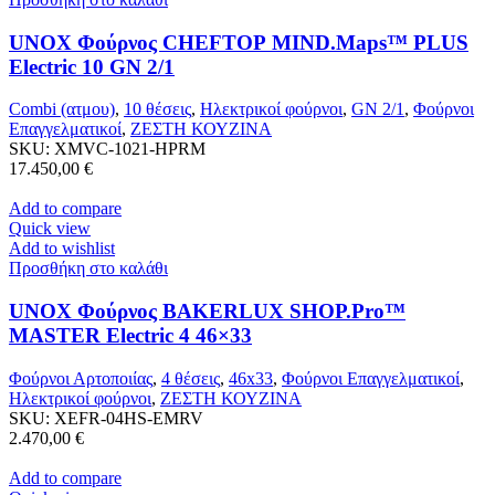
UNOX Φούρνος CHEFTOP MIND.Maps™ PLUS
Electric 10 GN 2/1
Combi (ατμου)
,
10 θέσεις
,
Ηλεκτρικοί φούρνοι
,
GN 2/1
,
Φούρνοι
Επαγγελματικοί
,
ΖΕΣΤΗ ΚΟΥΖΙΝΑ
SKU:
XMVC-1021-HPRM
17.450,00
€
Add to compare
Quick view
Add to wishlist
Προσθήκη στο καλάθι
UNOX Φούρνος BAKERLUX SHOP.Pro™
MASTER Electric 4 46×33
Φούρνοι Αρτοποιίας
,
4 θέσεις
,
46x33
,
Φούρνοι Επαγγελματικοί
,
Ηλεκτρικοί φούρνοι
,
ΖΕΣΤΗ ΚΟΥΖΙΝΑ
SKU:
XEFR-04HS-EMRV
2.470,00
€
Add to compare