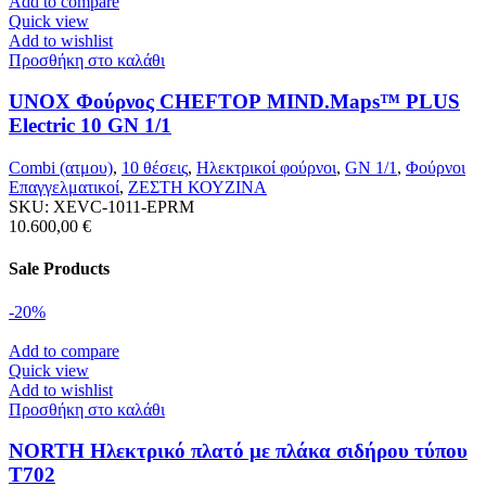
Add to compare
Quick view
Add to wishlist
Προσθήκη στο καλάθι
UNOX Φούρνος CHEFTOP MIND.Maps™ PLUS
Electric 10 GN 1/1
Combi (ατμου)
,
10 θέσεις
,
Ηλεκτρικοί φούρνοι
,
GN 1/1
,
Φούρνοι
Επαγγελματικοί
,
ΖΕΣΤΗ ΚΟΥΖΙΝΑ
SKU:
XEVC-1011-EPRM
10.600,00
€
Sale Products
-20%
Add to compare
Quick view
Add to wishlist
Προσθήκη στο καλάθι
NORTH Ηλεκτρικό πλατό με πλάκα σιδήρου τύπου
T702