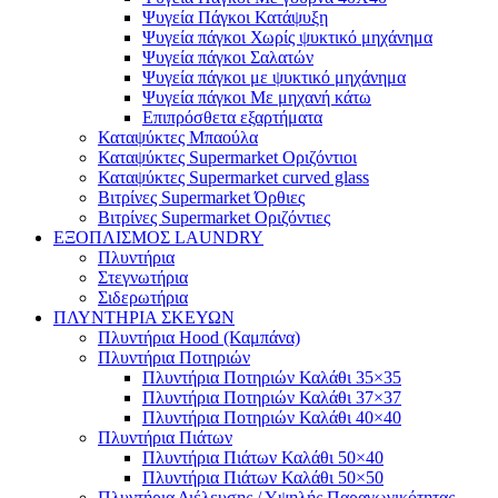
Ψυγεία Πάγκοι Κατάψυξη
Ψυγεία πάγκοι Χωρίς ψυκτικό μηχάνημα
Ψυγεία πάγκοι Σαλατών
Ψυγεία πάγκοι με ψυκτικό μηχάνημα
Ψυγεία πάγκοι Με μηχανή κάτω
Επιπρόσθετα εξαρτήματα
Καταψύκτες Μπαούλα
Καταψύκτες Supermarket Οριζόντιοι
Καταψύκτες Supermarket curved glass
Βιτρίνες Supermarket Όρθιες
Βιτρίνες Supermarket Οριζόντιες
ΕΞΟΠΛΙΣΜΟΣ LAUNDRY
Πλυντήρια
Στεγνωτήρια
Σιδερωτήρια
ΠΛΥΝΤΗΡΙΑ ΣΚΕΥΩΝ
Πλυντήρια Hood (Καμπάνα)
Πλυντήρια Ποτηριών
Πλυντήρια Ποτηριών Καλάθι 35×35
Πλυντήρια Ποτηριών Καλάθι 37×37
Πλυντήρια Ποτηριών Καλάθι 40×40
Πλυντήρια Πιάτων
Πλυντήρια Πιάτων Καλάθι 50×40
Πλυντήρια Πιάτων Καλάθι 50×50
Πλυντήρια Διέλευσης / Υψηλής Παραγωγικότητας