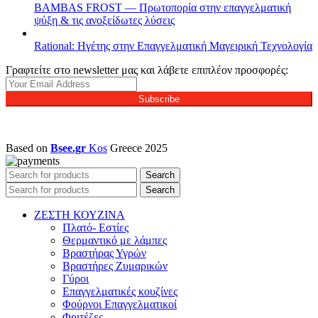
BAMBAS FROST — Πρωτοπορία στην επαγγελματική
ψύξη & τις ανοξείδωτες λύσεις
Rational: Ηγέτης στην Επαγγελματική Μαγειρική Τεχνολογία
Γραφτείτε στο newsletter μας και λάβετε επιπλέον προσφορές:
Subscribe
Based on
Bsee.gr
Kos
Greece
2025
Search
Search
ΖΕΣΤΗ ΚΟΥΖΙΝΑ
Πλατό- Εστίες
Θερμαντικό με λάμπες
Βραστήρας Υγρών
Βραστήρες Ζυμαρικών
Γύροι
Επαγγελματικές κουζίνες
Φούρνοι Επαγγελματικοί
Φριτέζες