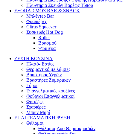
Πλυντήρια Σκευών Βαρέως Τύπου
ΕΞΟΠΛΙΣΜΟΣ BAR & SNACK
Μπλέντερ Bar
Φραπιέρες
Citrus Squeezer
Συσκευές Hot Dog
Roller
Βρασμού
Ψωμιέρα
ΖΕΣΤΗ ΚΟΥΖΙΝΑ
Πλατό- Εστίες
Θερμαντικό με λάμπες
Βραστήρας Υγρών
Βραστήρες Ζυμαρικών
Γύροι
Επαγγελματικές κουζίνες
Φούρνοι Επαγγελματικοί
Φριτέζες
Σχαριέρες
Μπαιν Μαρί
ΕΠΑΓΓΕΛΜΑΤΙΚΗ ΨΥΞΗ
Θάλαμοι
Θάλαμος Δυο Θερμοκρασιών
Θάλαμος απόψυξης