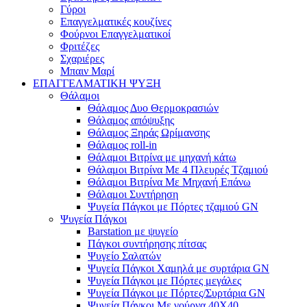
Γύροι
Επαγγελματικές κουζίνες
Φούρνοι Επαγγελματικοί
Φριτέζες
Σχαριέρες
Μπαιν Μαρί
ΕΠΑΓΓΕΛΜΑΤΙΚΗ ΨΥΞΗ
Θάλαμοι
Θάλαμος Δυο Θερμοκρασιών
Θάλαμος απόψυξης
Θάλαμος Ξηράς Ωρίμανσης
Θάλαμος roll-in
Θάλαμοι Βιτρίνα με μηχανή κάτω
Θάλαμοι Βιτρίνα Με 4 Πλευρές Τζαμιού
Θάλαμοι Βιτρίνα Με Μηχανή Επάνω
Θάλαμοι Συντήρηση
Ψυγεία Πάγκοι με Πόρτες τζαμιού GN
Ψυγεία Πάγκοι
Barstation με ψυγείο
Πάγκοι συντήρησης πίτσας
Ψυγείο Σαλατών
Ψυγεία Πάγκοι Χαμηλά με συρτάρια GN
Ψυγεία Πάγκοι με Πόρτες μεγάλες
Ψυγεία Πάγκοι με Πόρτες/Συρτάρια GN
Ψυγεία Πάγκοι Με γούρνα 40Χ40