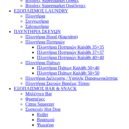
Βιτρίνες Supermarket Όρθιες
Βιτρίνες Supermarket Οριζόντιες
ΕΞΟΠΛΙΣΜΟΣ LAUNDRY
Πλυντήρια
Στεγνωτήρια
Σιδερωτήρια
ΠΛΥΝΤΗΡΙΑ ΣΚΕΥΩΝ
Πλυντήρια Hood (Καμπάνα)
Πλυντήρια Ποτηριών
Πλυντήρια Ποτηριών Καλάθι 35×35
Πλυντήρια Ποτηριών Καλάθι 37×37
Πλυντήρια Ποτηριών Καλάθι 40×40
Πλυντήρια Πιάτων
Πλυντήρια Πιάτων Καλάθι 50×40
Πλυντήρια Πιάτων Καλάθι 50×50
Πλυντήρια Διέλευσης / Υψηλής Παραγωγικότητας
Πλυντήρια Σκευών Βαρέως Τύπου
ΕΞΟΠΛΙΣΜΟΣ BAR & SNACK
Μπλέντερ Bar
Φραπιέρες
Citrus Squeezer
Συσκευές Hot Dog
Roller
Βρασμού
Ψωμιέρα