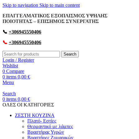
Skip to navigation
Skip to main content
ΕΠΑΓΓΕΛΜΑΤΙΚΟΣ ΕΞΟΠΛΙΣΜΟΣ ΥΨΗΛΗΣ
ΠΟΙΟΤΗΤΑΣ – ΕΠΙΣΗΜΟΣ ΣΥΝΕΡΓΑΤΗΣ
📞
+306945550406
📞
+306945550406
Search
Login / Register
Wishlist
0
Compare
0
items
0,00
€
Menu
Search
0
items
0,00
€
OΛΕΣ ΟΙ ΚΑΤΗΓΟΡΙΕΣ
ΖΕΣΤΗ ΚΟΥΖΙΝΑ
Πλατό- Εστίες
Θερμαντικό με λάμπες
Βραστήρας Υγρών
Βραστήρες Ζυμαρικών