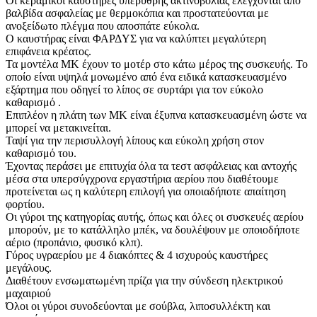
Οι κεραμικοί καυστήρες υπέρυθρης ακτινοβολίας ελέγχονται από
βαλβίδα ασφαλείας με θερμοκόπια και προστατεύονται με
ανοξείδωτο πλέγμα που αποσπάτε εύκολα.
Ο καυστήρας είναι ΦΑΡΔYΣ για να καλύπτει μεγαλύτερη
επιφάνεια κρέατος.
Τα μοντέλα ΜΚ έχουν το μοτέρ στο κάτω μέρος της συσκευής. Το
οποίο είναι υψηλά μονωμένο από ένα ειδικά κατασκευασμένο
εξάρτημα που οδηγεί το λίπος σε συρτάρι για τον εύκολο
καθαρισμό .
Επιπλέον η πλάτη των ΜΚ είναι έξυπνα κατασκευασμένη ώστε να
μπορεί να μετακινείται.
Ταψί για την περισυλλογή λίπους και εύκολη χρήση στον
καθαρισμό του.
Έχοντας περάσει με επιτυχία όλα τα τεστ ασφάλειας και αντοχής
μέσα στα υπερσύγχρονα εργαστήρια αερίου που διαθέτουμε
προτείνεται ως η καλύτερη επιλογή για οποιαδήποτε απαίτηση
φορτίου.
Οι γύροι της κατηγορίας αυτής, όπως και όλες οι συσκευές αερίου
μπορούν, με το κατάλληλο μπέκ, να δουλέψουν με οποιοδήποτε
αέριο (προπάνιο, φυσικό κλπ).
Γύρος υγραερίου με 4 διακόπτες & 4 ισχυρούς καυστήρες
μεγάλους.
Διαθέτουν ενσωματωμένη πρίζα για την σύνδεση ηλεκτρικού
μαχαιριού
Όλοι οι γύροι συνοδεύονται με σούβλα, λιποσυλλέκτη και