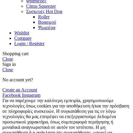
Φραπιέρες
Citrus Squeezer
Συσκευές Hot Dog
Roller
Βρασμού
Ψωμιέρα
Wishlist
Compare
Login / Register
Shopping cart
Close
Sign in
Close
No account yet?
Create an Account
Facebook
Instagram
Για να παρέχουμε την καλύτερη εμπειρία, χρησιμοποιούμε
τεχνολογίες όπως cookies για την αποθήκευση ή/και την πρόσβαση
σε πληροφορίες συσκευών. Η συγκατάθεση για τις εν λόγω
τεχνολογίες θα μας επιτρέψει να επεξεργαστούμε δεδομένα
προσωπικού χαρακτήρα, όπως συμπεριφορά περιήγησης ή
μοναδικά αναγνωριστικά σε αυτόν τον ιστότοπο. Η μη
συγκατάθεση ή η ανάκληση της συγκατάθεσης, μπορεί να