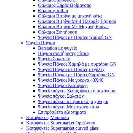
Θάλαμος Ξηράς Ωρίμανσης
Θάλαμος roll-in
Θάλαμοι Βιτρίνα με μηχανή κάτω
Θάλαμοι Βιτρίνα Με 4 Πλευρές Τζαμιού
Θάλαμοι Βιτρίνα Με Μηχανή Επάνω
Θάλαμοι Συντήρηση
Ψυγεία Πάγκοι με Πόρτες τζαμιού GN
Ψυγεία Πάγκοι
Barstation με ψυγείο
Πάγκοι συντήρησης πίτσας
Ψυγείο Σαλατών
Ψυγεία Πάγκοι Χαμηλά με συρτάρια GN
Ψυγεία Πάγκοι με Πόρτες μεγάλες
Ψυγεία Πάγκοι με Πόρτες/Συρτάρια GN
Ψυγεία Πάγκοι Με γούρνα 40Χ40
Ψυγεία Πάγκοι Κατάψυξη
Ψυγεία πάγκοι Χωρίς ψυκτικό μηχάνημα
Ψυγεία πάγκοι Σαλατών
Ψυγεία πάγκοι με ψυκτικό μηχάνημα
Ψυγεία πάγκοι Με μηχανή κάτω
Επιπρόσθετα εξαρτήματα
Καταψύκτες Μπαούλα
Καταψύκτες Supermarket Οριζόντιοι
Καταψύκτες Supermarket curved glass