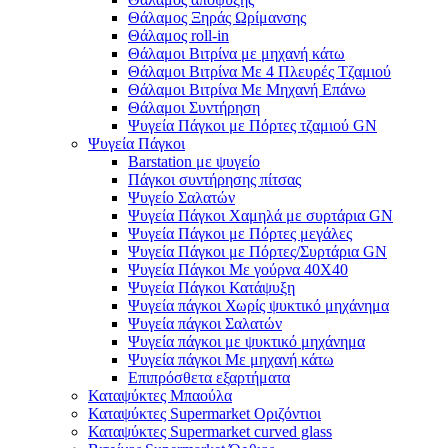
Θάλαμος Ξηράς Ωρίμανσης
Θάλαμος roll-in
Θάλαμοι Βιτρίνα με μηχανή κάτω
Θάλαμοι Βιτρίνα Με 4 Πλευρές Τζαμιού
Θάλαμοι Βιτρίνα Με Μηχανή Επάνω
Θάλαμοι Συντήρηση
Ψυγεία Πάγκοι με Πόρτες τζαμιού GN
Ψυγεία Πάγκοι
Barstation με ψυγείο
Πάγκοι συντήρησης πίτσας
Ψυγείο Σαλατών
Ψυγεία Πάγκοι Χαμηλά με συρτάρια GN
Ψυγεία Πάγκοι με Πόρτες μεγάλες
Ψυγεία Πάγκοι με Πόρτες/Συρτάρια GN
Ψυγεία Πάγκοι Με γούρνα 40Χ40
Ψυγεία Πάγκοι Κατάψυξη
Ψυγεία πάγκοι Χωρίς ψυκτικό μηχάνημα
Ψυγεία πάγκοι Σαλατών
Ψυγεία πάγκοι με ψυκτικό μηχάνημα
Ψυγεία πάγκοι Με μηχανή κάτω
Επιπρόσθετα εξαρτήματα
Καταψύκτες Μπαούλα
Καταψύκτες Supermarket Οριζόντιοι
Καταψύκτες Supermarket curved glass