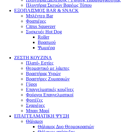
Πλυντήρια Σκευών Βαρέως Τύπου
ΕΞΟΠΛΙΣΜΟΣ BAR & SNACK
Μπλέντερ Bar
Φραπιέρες
Citrus Squeezer
Συσκευές Hot Dog
Roller
Βρασμού
Ψωμιέρα
ΖΕΣΤΗ ΚΟΥΖΙΝΑ
Πλατό- Εστίες
Θερμαντικό με λάμπες
Βραστήρας Υγρών
Βραστήρες Ζυμαρικών
Γύροι
Επαγγελματικές κουζίνες
Φούρνοι Επαγγελματικοί
Φριτέζες
Σχαριέρες
Μπαιν Μαρί
ΕΠΑΓΓΕΛΜΑΤΙΚΗ ΨΥΞΗ
Θάλαμοι
Θάλαμος Δυο Θερμοκρασιών
Θάλαμος απόψυξης