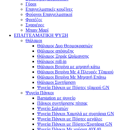
Γύροι
Επαγγελματικές κουζίνες
Φούρνοι Επαγγελματικοί
Φριτέζες
Σχαριέρες
Μπαιν Μαρί
ΕΠΑΓΓΕΛΜΑΤΙΚΗ ΨΥΞΗ
Θάλαμοι
Θάλαμος Δυο Θερμοκρασιών
Θάλαμος απόψυξης
Θάλαμος Ξηράς Ωρίμανσης
Θάλαμος roll-in
Θάλαμοι Βιτρίνα με μηχανή κάτω
Θάλαμοι Βιτρίνα Με 4 Πλευρές Τζαμιού
Θάλαμοι Βιτρίνα Με Μηχανή Επάνω
Θάλαμοι Συντήρηση
Ψυγεία Πάγκοι με Πόρτες τζαμιού GN
Ψυγεία Πάγκοι
Barstation με ψυγείο
Πάγκοι συντήρησης πίτσας
Ψυγείο Σαλατών
Ψυγεία Πάγκοι Χαμηλά με συρτάρια GN
Ψυγεία Πάγκοι με Πόρτες μεγάλες
Ψυγεία Πάγκοι με Πόρτες/Συρτάρια GN
Ψυγεία Πάγκοι Με γούρνα 40Χ40