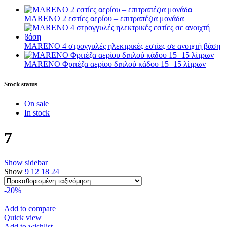
MARENO 2 εστίες αερίου – επιτραπέζια μονάδα
MARENO 4 στρογγυλές ηλεκτρικές εστίες σε ανοιχτή βάση
MARENO Φριτέζα αερίου διπλού κάδου 15+15 λίτρων
Stock status
On sale
In stock
7
Show sidebar
Show
9
12
18
24
-20%
Add to compare
Quick view
Add to wishlist