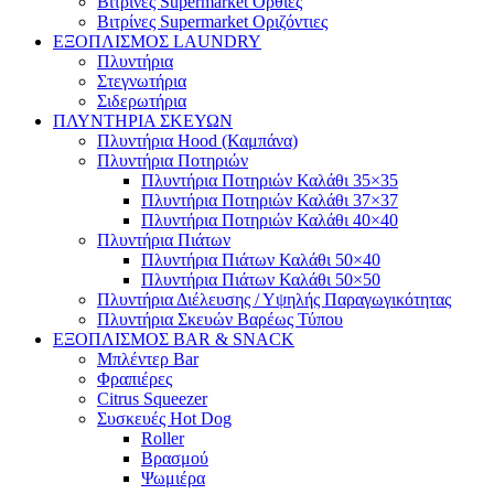
Βιτρίνες Supermarket Όρθιες
Βιτρίνες Supermarket Οριζόντιες
ΕΞΟΠΛΙΣΜΟΣ LAUNDRY
Πλυντήρια
Στεγνωτήρια
Σιδερωτήρια
ΠΛΥΝΤΗΡΙΑ ΣΚΕΥΩΝ
Πλυντήρια Hood (Καμπάνα)
Πλυντήρια Ποτηριών
Πλυντήρια Ποτηριών Καλάθι 35×35
Πλυντήρια Ποτηριών Καλάθι 37×37
Πλυντήρια Ποτηριών Καλάθι 40×40
Πλυντήρια Πιάτων
Πλυντήρια Πιάτων Καλάθι 50×40
Πλυντήρια Πιάτων Καλάθι 50×50
Πλυντήρια Διέλευσης / Υψηλής Παραγωγικότητας
Πλυντήρια Σκευών Βαρέως Τύπου
ΕΞΟΠΛΙΣΜΟΣ BAR & SNACK
Μπλέντερ Bar
Φραπιέρες
Citrus Squeezer
Συσκευές Hot Dog
Roller
Βρασμού
Ψωμιέρα