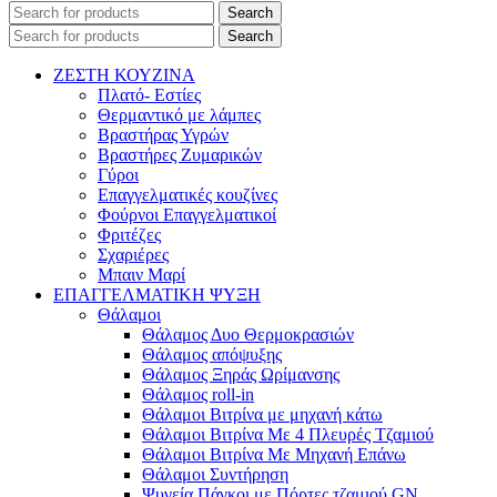
Search
Search
ΖΕΣΤΗ ΚΟΥΖΙΝΑ
Πλατό- Εστίες
Θερμαντικό με λάμπες
Βραστήρας Υγρών
Βραστήρες Ζυμαρικών
Γύροι
Επαγγελματικές κουζίνες
Φούρνοι Επαγγελματικοί
Φριτέζες
Σχαριέρες
Μπαιν Μαρί
ΕΠΑΓΓΕΛΜΑΤΙΚΗ ΨΥΞΗ
Θάλαμοι
Θάλαμος Δυο Θερμοκρασιών
Θάλαμος απόψυξης
Θάλαμος Ξηράς Ωρίμανσης
Θάλαμος roll-in
Θάλαμοι Βιτρίνα με μηχανή κάτω
Θάλαμοι Βιτρίνα Με 4 Πλευρές Τζαμιού
Θάλαμοι Βιτρίνα Με Μηχανή Επάνω
Θάλαμοι Συντήρηση
Ψυγεία Πάγκοι με Πόρτες τζαμιού GN