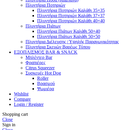
Πλυντήρια Ποτηριών
Πλυντήρια Ποτηριών Καλάθι 35×35
Πλυντήρια Ποτηριών Καλάθι 37×37
Πλυντήρια Ποτηριών Καλάθι 40×40
Πλυντήρια Πιάτων
Πλυντήρια Πιάτων Καλάθι 50×40
Πλυντήρια Πιάτων Καλάθι 50×50
Πλυντήρια Διέλευσης / Υψηλής Παραγωγικότητας
Πλυντήρια Σκευών Βαρέως Τύπου
ΕΞΟΠΛΙΣΜΟΣ BAR & SNACK
Μπλέντερ Bar
Φραπιέρες
Citrus Squeezer
Συσκευές Hot Dog
Roller
Βρασμού
Ψωμιέρα
Wishlist
Compare
Login / Register
Shopping cart
Close
Sign in
Close