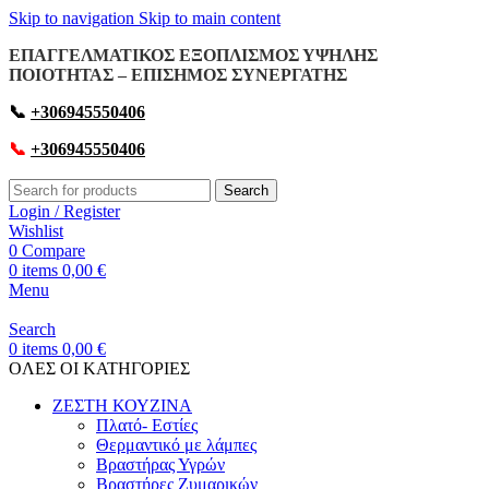
Skip to navigation
Skip to main content
ΕΠΑΓΓΕΛΜΑΤΙΚΟΣ ΕΞΟΠΛΙΣΜΟΣ ΥΨΗΛΗΣ
ΠΟΙΟΤΗΤΑΣ – ΕΠΙΣΗΜΟΣ ΣΥΝΕΡΓΑΤΗΣ
📞
+306945550406
📞
+306945550406
Search
Login / Register
Wishlist
0
Compare
0
items
0,00
€
Menu
Search
0
items
0,00
€
OΛΕΣ ΟΙ ΚΑΤΗΓΟΡΙΕΣ
ΖΕΣΤΗ ΚΟΥΖΙΝΑ
Πλατό- Εστίες
Θερμαντικό με λάμπες
Βραστήρας Υγρών
Βραστήρες Ζυμαρικών