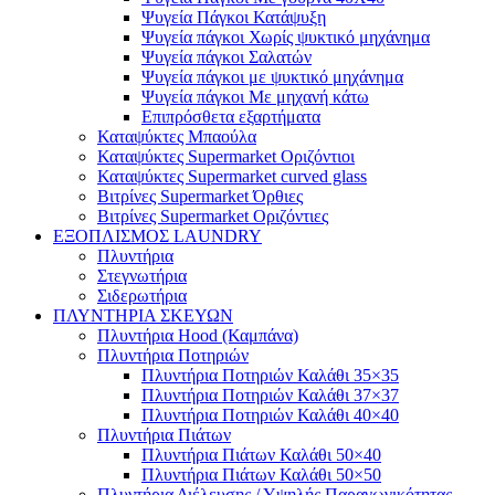
Ψυγεία Πάγκοι Κατάψυξη
Ψυγεία πάγκοι Χωρίς ψυκτικό μηχάνημα
Ψυγεία πάγκοι Σαλατών
Ψυγεία πάγκοι με ψυκτικό μηχάνημα
Ψυγεία πάγκοι Με μηχανή κάτω
Επιπρόσθετα εξαρτήματα
Καταψύκτες Μπαούλα
Καταψύκτες Supermarket Οριζόντιοι
Καταψύκτες Supermarket curved glass
Βιτρίνες Supermarket Όρθιες
Βιτρίνες Supermarket Οριζόντιες
ΕΞΟΠΛΙΣΜΟΣ LAUNDRY
Πλυντήρια
Στεγνωτήρια
Σιδερωτήρια
ΠΛΥΝΤΗΡΙΑ ΣΚΕΥΩΝ
Πλυντήρια Hood (Καμπάνα)
Πλυντήρια Ποτηριών
Πλυντήρια Ποτηριών Καλάθι 35×35
Πλυντήρια Ποτηριών Καλάθι 37×37
Πλυντήρια Ποτηριών Καλάθι 40×40
Πλυντήρια Πιάτων
Πλυντήρια Πιάτων Καλάθι 50×40
Πλυντήρια Πιάτων Καλάθι 50×50
Πλυντήρια Διέλευσης / Υψηλής Παραγωγικότητας