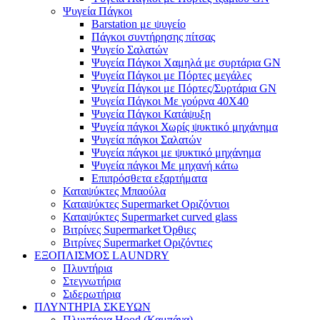
Ψυγεία Πάγκοι
Barstation με ψυγείο
Πάγκοι συντήρησης πίτσας
Ψυγείο Σαλατών
Ψυγεία Πάγκοι Χαμηλά με συρτάρια GN
Ψυγεία Πάγκοι με Πόρτες μεγάλες
Ψυγεία Πάγκοι με Πόρτες/Συρτάρια GN
Ψυγεία Πάγκοι Με γούρνα 40Χ40
Ψυγεία Πάγκοι Κατάψυξη
Ψυγεία πάγκοι Χωρίς ψυκτικό μηχάνημα
Ψυγεία πάγκοι Σαλατών
Ψυγεία πάγκοι με ψυκτικό μηχάνημα
Ψυγεία πάγκοι Με μηχανή κάτω
Επιπρόσθετα εξαρτήματα
Καταψύκτες Μπαούλα
Καταψύκτες Supermarket Οριζόντιοι
Καταψύκτες Supermarket curved glass
Βιτρίνες Supermarket Όρθιες
Βιτρίνες Supermarket Οριζόντιες
ΕΞΟΠΛΙΣΜΟΣ LAUNDRY
Πλυντήρια
Στεγνωτήρια
Σιδερωτήρια
ΠΛΥΝΤΗΡΙΑ ΣΚΕΥΩΝ
Πλυντήρια Hood (Καμπάνα)