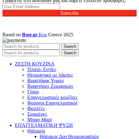
Γραφτείτε στο newsletter μας και λάβετε επιπλέον προσφορές:
Subscribe
Based on
Bsee.gr
Kos
Greece
2025
Search
Search
ΖΕΣΤΗ ΚΟΥΖΙΝΑ
Πλατό- Εστίες
Θερμαντικό με λάμπες
Βραστήρας Υγρών
Βραστήρες Ζυμαρικών
Γύροι
Επαγγελματικές κουζίνες
Φούρνοι Επαγγελματικοί
Φριτέζες
Σχαριέρες
Μπαιν Μαρί
ΕΠΑΓΓΕΛΜΑΤΙΚΗ ΨΥΞΗ
Θάλαμοι
Θάλαμος Δυο Θερμοκρασιών