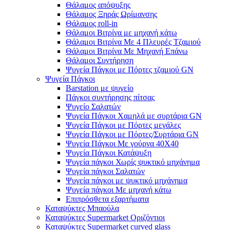
Θάλαμος απόψυξης
Θάλαμος Ξηράς Ωρίμανσης
Θάλαμος roll-in
Θάλαμοι Βιτρίνα με μηχανή κάτω
Θάλαμοι Βιτρίνα Με 4 Πλευρές Τζαμιού
Θάλαμοι Βιτρίνα Με Μηχανή Επάνω
Θάλαμοι Συντήρηση
Ψυγεία Πάγκοι με Πόρτες τζαμιού GN
Ψυγεία Πάγκοι
Barstation με ψυγείο
Πάγκοι συντήρησης πίτσας
Ψυγείο Σαλατών
Ψυγεία Πάγκοι Χαμηλά με συρτάρια GN
Ψυγεία Πάγκοι με Πόρτες μεγάλες
Ψυγεία Πάγκοι με Πόρτες/Συρτάρια GN
Ψυγεία Πάγκοι Με γούρνα 40Χ40
Ψυγεία Πάγκοι Κατάψυξη
Ψυγεία πάγκοι Χωρίς ψυκτικό μηχάνημα
Ψυγεία πάγκοι Σαλατών
Ψυγεία πάγκοι με ψυκτικό μηχάνημα
Ψυγεία πάγκοι Με μηχανή κάτω
Επιπρόσθετα εξαρτήματα
Καταψύκτες Μπαούλα
Καταψύκτες Supermarket Οριζόντιοι
Καταψύκτες Supermarket curved glass