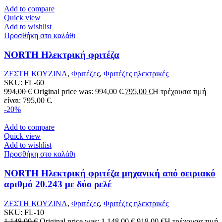
Add to compare
Quick view
Add to wishlist
Προσθήκη στο καλάθι
NORTH Ηλεκτρική φριτέζα
ΖΕΣΤΗ ΚΟΥΖΙΝΑ
,
Φριτέζες
,
Φριτέζες ηλεκτρικές
SKU:
FL-60
994,00
€
Original price was: 994,00 €.
795,00
€
Η τρέχουσα τιμή
είναι: 795,00 €.
-20%
Add to compare
Quick view
Add to wishlist
Προσθήκη στο καλάθι
NORTH Ηλεκτρική φριτέζα μηχανική από σειριακό
αριθμό 20.243 με δύο ρελέ
ΖΕΣΤΗ ΚΟΥΖΙΝΑ
,
Φριτέζες
,
Φριτέζες ηλεκτρικές
SKU:
FL-10
1.148,00
€
Original price was: 1.148,00 €.
918,00
€
Η τρέχουσα τιμή