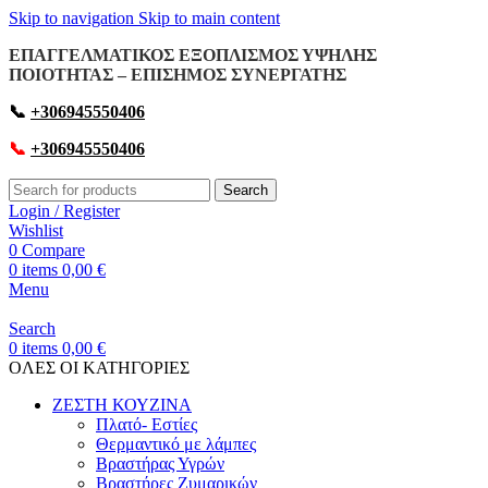
Skip to navigation
Skip to main content
ΕΠΑΓΓΕΛΜΑΤΙΚΟΣ ΕΞΟΠΛΙΣΜΟΣ ΥΨΗΛΗΣ
ΠΟΙΟΤΗΤΑΣ – ΕΠΙΣΗΜΟΣ ΣΥΝΕΡΓΑΤΗΣ
📞
+306945550406
📞
+306945550406
Search
Login / Register
Wishlist
0
Compare
0
items
0,00
€
Menu
Search
0
items
0,00
€
OΛΕΣ ΟΙ ΚΑΤΗΓΟΡΙΕΣ
ΖΕΣΤΗ ΚΟΥΖΙΝΑ
Πλατό- Εστίες
Θερμαντικό με λάμπες
Βραστήρας Υγρών
Βραστήρες Ζυμαρικών