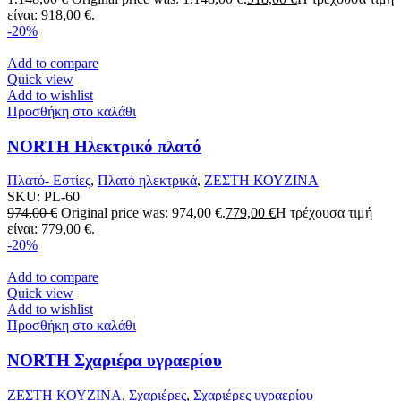
είναι: 918,00 €.
-20%
Add to compare
Quick view
Add to wishlist
Προσθήκη στο καλάθι
NORTH Ηλεκτρικό πλατό
Πλατό- Εστίες
,
Πλατό ηλεκτρικά
,
ΖΕΣΤΗ ΚΟΥΖΙΝΑ
SKU:
PL-60
974,00
€
Original price was: 974,00 €.
779,00
€
Η τρέχουσα τιμή
είναι: 779,00 €.
-20%
Add to compare
Quick view
Add to wishlist
Προσθήκη στο καλάθι
NORTH Σχαριέρα υγραερίου
ΖΕΣΤΗ ΚΟΥΖΙΝΑ
,
Σχαριέρες
,
Σχαριέρες υγραερίου