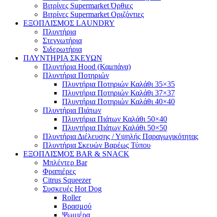
Βιτρίνες Supermarket Όρθιες
Βιτρίνες Supermarket Οριζόντιες
ΕΞΟΠΛΙΣΜΟΣ LAUNDRY
Πλυντήρια
Στεγνωτήρια
Σιδερωτήρια
ΠΛΥΝΤΗΡΙΑ ΣΚΕΥΩΝ
Πλυντήρια Hood (Καμπάνα)
Πλυντήρια Ποτηριών
Πλυντήρια Ποτηριών Καλάθι 35×35
Πλυντήρια Ποτηριών Καλάθι 37×37
Πλυντήρια Ποτηριών Καλάθι 40×40
Πλυντήρια Πιάτων
Πλυντήρια Πιάτων Καλάθι 50×40
Πλυντήρια Πιάτων Καλάθι 50×50
Πλυντήρια Διέλευσης / Υψηλής Παραγωγικότητας
Πλυντήρια Σκευών Βαρέως Τύπου
ΕΞΟΠΛΙΣΜΟΣ BAR & SNACK
Μπλέντερ Bar
Φραπιέρες
Citrus Squeezer
Συσκευές Hot Dog
Roller
Βρασμού
Ψωμιέρα