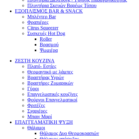
Πλυντήρια Σκευών Βαρέως Τύπου
ΕΞΟΠΛΙΣΜΟΣ BAR & SNACK
Μπλέντερ Bar
Φραπιέρες
Citrus Squeezer
Συσκευές Hot Dog
Roller
Βρασμού
Ψωμιέρα
ΖΕΣΤΗ ΚΟΥΖΙΝΑ
Πλατό- Εστίες
Θερμαντικό με λάμπες
Βραστήρας Υγρών
Βραστήρες Ζυμαρικών
Γύροι
Επαγγελματικές κουζίνες
Φούρνοι Επαγγελματικοί
Φριτέζες
Σχαριέρες
Μπαιν Μαρί
ΕΠΑΓΓΕΛΜΑΤΙΚΗ ΨΥΞΗ
Θάλαμοι
Θάλαμος Δυο Θερμοκρασιών
Θάλαμος απόψυξης