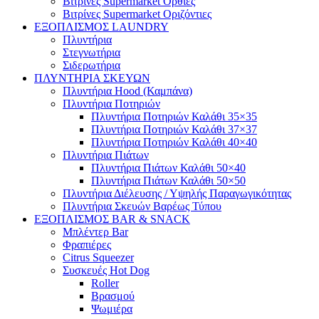
Βιτρίνες Supermarket Όρθιες
Βιτρίνες Supermarket Οριζόντιες
ΕΞΟΠΛΙΣΜΟΣ LAUNDRY
Πλυντήρια
Στεγνωτήρια
Σιδερωτήρια
ΠΛΥΝΤΗΡΙΑ ΣΚΕΥΩΝ
Πλυντήρια Hood (Καμπάνα)
Πλυντήρια Ποτηριών
Πλυντήρια Ποτηριών Καλάθι 35×35
Πλυντήρια Ποτηριών Καλάθι 37×37
Πλυντήρια Ποτηριών Καλάθι 40×40
Πλυντήρια Πιάτων
Πλυντήρια Πιάτων Καλάθι 50×40
Πλυντήρια Πιάτων Καλάθι 50×50
Πλυντήρια Διέλευσης / Υψηλής Παραγωγικότητας
Πλυντήρια Σκευών Βαρέως Τύπου
ΕΞΟΠΛΙΣΜΟΣ BAR & SNACK
Μπλέντερ Bar
Φραπιέρες
Citrus Squeezer
Συσκευές Hot Dog
Roller
Βρασμού
Ψωμιέρα