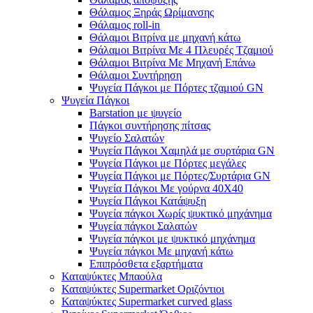
Θάλαμος Ξηράς Ωρίμανσης
Θάλαμος roll-in
Θάλαμοι Βιτρίνα με μηχανή κάτω
Θάλαμοι Βιτρίνα Με 4 Πλευρές Τζαμιού
Θάλαμοι Βιτρίνα Με Μηχανή Επάνω
Θάλαμοι Συντήρηση
Ψυγεία Πάγκοι με Πόρτες τζαμιού GN
Ψυγεία Πάγκοι
Barstation με ψυγείο
Πάγκοι συντήρησης πίτσας
Ψυγείο Σαλατών
Ψυγεία Πάγκοι Χαμηλά με συρτάρια GN
Ψυγεία Πάγκοι με Πόρτες μεγάλες
Ψυγεία Πάγκοι με Πόρτες/Συρτάρια GN
Ψυγεία Πάγκοι Με γούρνα 40Χ40
Ψυγεία Πάγκοι Κατάψυξη
Ψυγεία πάγκοι Χωρίς ψυκτικό μηχάνημα
Ψυγεία πάγκοι Σαλατών
Ψυγεία πάγκοι με ψυκτικό μηχάνημα
Ψυγεία πάγκοι Με μηχανή κάτω
Επιπρόσθετα εξαρτήματα
Καταψύκτες Μπαούλα
Καταψύκτες Supermarket Οριζόντιοι
Καταψύκτες Supermarket curved glass