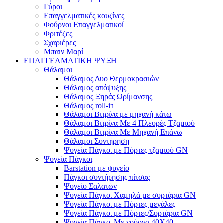
Γύροι
Επαγγελματικές κουζίνες
Φούρνοι Επαγγελματικοί
Φριτέζες
Σχαριέρες
Μπαιν Μαρί
ΕΠΑΓΓΕΛΜΑΤΙΚΗ ΨΥΞΗ
Θάλαμοι
Θάλαμος Δυο Θερμοκρασιών
Θάλαμος απόψυξης
Θάλαμος Ξηράς Ωρίμανσης
Θάλαμος roll-in
Θάλαμοι Βιτρίνα με μηχανή κάτω
Θάλαμοι Βιτρίνα Με 4 Πλευρές Τζαμιού
Θάλαμοι Βιτρίνα Με Μηχανή Επάνω
Θάλαμοι Συντήρηση
Ψυγεία Πάγκοι με Πόρτες τζαμιού GN
Ψυγεία Πάγκοι
Barstation με ψυγείο
Πάγκοι συντήρησης πίτσας
Ψυγείο Σαλατών
Ψυγεία Πάγκοι Χαμηλά με συρτάρια GN
Ψυγεία Πάγκοι με Πόρτες μεγάλες
Ψυγεία Πάγκοι με Πόρτες/Συρτάρια GN
Ψυγεία Πάγκοι Με γούρνα 40Χ40