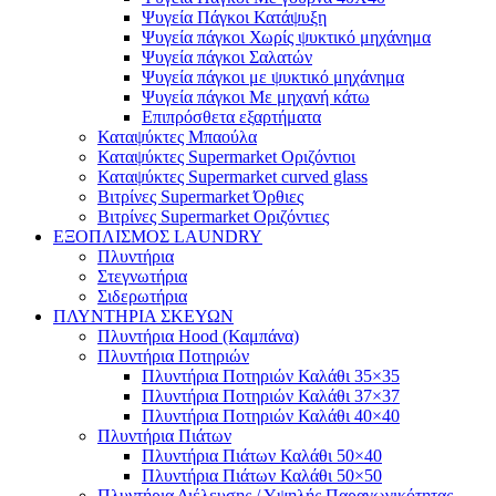
Ψυγεία Πάγκοι Κατάψυξη
Ψυγεία πάγκοι Χωρίς ψυκτικό μηχάνημα
Ψυγεία πάγκοι Σαλατών
Ψυγεία πάγκοι με ψυκτικό μηχάνημα
Ψυγεία πάγκοι Με μηχανή κάτω
Επιπρόσθετα εξαρτήματα
Καταψύκτες Μπαούλα
Καταψύκτες Supermarket Οριζόντιοι
Καταψύκτες Supermarket curved glass
Βιτρίνες Supermarket Όρθιες
Βιτρίνες Supermarket Οριζόντιες
ΕΞΟΠΛΙΣΜΟΣ LAUNDRY
Πλυντήρια
Στεγνωτήρια
Σιδερωτήρια
ΠΛΥΝΤΗΡΙΑ ΣΚΕΥΩΝ
Πλυντήρια Hood (Καμπάνα)
Πλυντήρια Ποτηριών
Πλυντήρια Ποτηριών Καλάθι 35×35
Πλυντήρια Ποτηριών Καλάθι 37×37
Πλυντήρια Ποτηριών Καλάθι 40×40
Πλυντήρια Πιάτων
Πλυντήρια Πιάτων Καλάθι 50×40
Πλυντήρια Πιάτων Καλάθι 50×50
Πλυντήρια Διέλευσης / Υψηλής Παραγωγικότητας