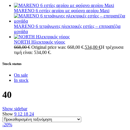
MARENO 6 εστίες αερίου με φούρνο αερίου Maxi
MARENO 6 τετράγωνες ηλεκτρικές εστίες – επιτραπέζια
μονάδα
NORTH Ηλεκτρικός γύρος
668,00
€
Original price was: 668,00 €.
534,00
€
Η τρέχουσα
τιμή είναι: 534,00 €.
Stock status
On sale
In stock
40
Show sidebar
Show
9
12
18
24
-20%