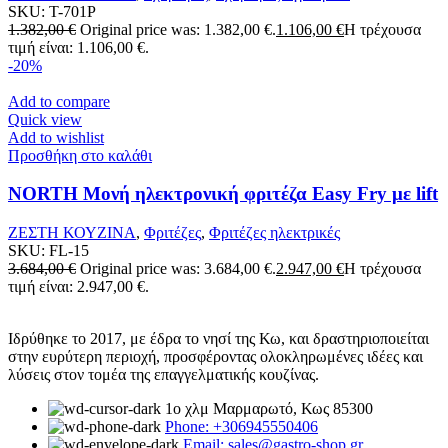
SKU:
T-701P
1.382,00
€
Original price was: 1.382,00 €.
1.106,00
€
Η τρέχουσα
τιμή είναι: 1.106,00 €.
-20%
Add to compare
Quick view
Add to wishlist
Προσθήκη στο καλάθι
NORTH Μονή ηλεκτρονική φριτέζα Easy Fry με lift
ΖΕΣΤΗ ΚΟΥΖΙΝΑ
,
Φριτέζες
,
Φριτέζες ηλεκτρικές
SKU:
FL-15
3.684,00
€
Original price was: 3.684,00 €.
2.947,00
€
Η τρέχουσα
τιμή είναι: 2.947,00 €.
Ιδρύθηκε το 2017, με έδρα το νησί της Κω, και δραστηριοποιείται
στην ευρύτερη περιοχή, προσφέροντας ολοκληρωμένες ιδέες και
λύσεις στον τομέα της επαγγελματικής κουζίνας.
1ο χλμ Μαρμαρωτό, Κως 85300
Phone: +306945550406
Email: sales@gastro-shop.gr