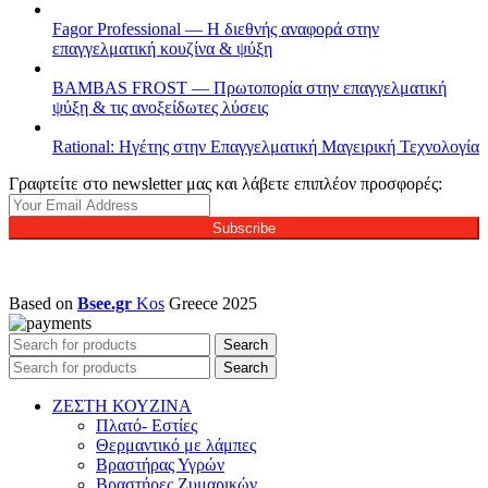
Fagor Professional — Η διεθνής αναφορά στην
επαγγελματική κουζίνα & ψύξη
BAMBAS FROST — Πρωτοπορία στην επαγγελματική
ψύξη & τις ανοξείδωτες λύσεις
Rational: Ηγέτης στην Επαγγελματική Μαγειρική Τεχνολογία
Γραφτείτε στο newsletter μας και λάβετε επιπλέον προσφορές:
Subscribe
Based on
Bsee.gr
Kos
Greece
2025
Search
Search
ΖΕΣΤΗ ΚΟΥΖΙΝΑ
Πλατό- Εστίες
Θερμαντικό με λάμπες
Βραστήρας Υγρών
Βραστήρες Ζυμαρικών