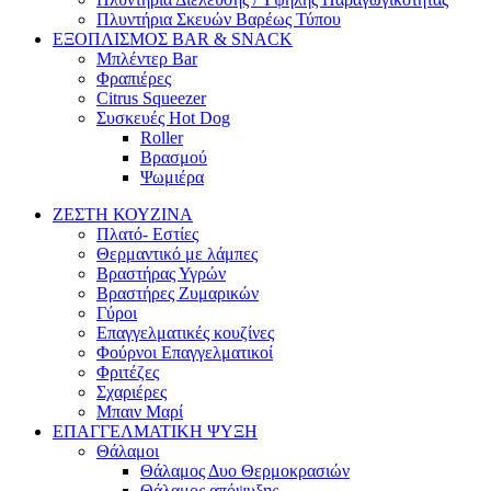
Πλυντήρια Σκευών Βαρέως Τύπου
ΕΞΟΠΛΙΣΜΟΣ BAR & SNACK
Μπλέντερ Bar
Φραπιέρες
Citrus Squeezer
Συσκευές Hot Dog
Roller
Βρασμού
Ψωμιέρα
ΖΕΣΤΗ ΚΟΥΖΙΝΑ
Πλατό- Εστίες
Θερμαντικό με λάμπες
Βραστήρας Υγρών
Βραστήρες Ζυμαρικών
Γύροι
Επαγγελματικές κουζίνες
Φούρνοι Επαγγελματικοί
Φριτέζες
Σχαριέρες
Μπαιν Μαρί
ΕΠΑΓΓΕΛΜΑΤΙΚΗ ΨΥΞΗ
Θάλαμοι
Θάλαμος Δυο Θερμοκρασιών
Θάλαμος απόψυξης