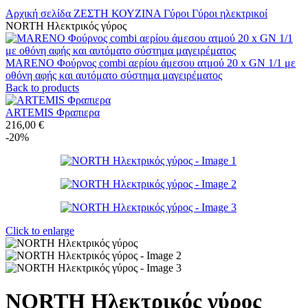
Αρχική σελίδα
ΖΕΣΤΗ ΚΟΥΖΙΝΑ
Γύροι
Γύροι ηλεκτρικοί
NORTH Ηλεκτρικός γύρος
MARENO Φούρνος combi αερίου άμεσου ατμού 20 x GN 1/1 με
οθόνη αφής και αυτόματο σύστημα μαγειρέματος
Back to products
ARTEMIS Φραπιερα
216,00
€
-20%
Click to enlarge
NORTH Ηλεκτρικός γύρος