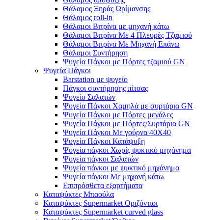
Θάλαμος Ξηράς Ωρίμανσης
Θάλαμος roll-in
Θάλαμοι Βιτρίνα με μηχανή κάτω
Θάλαμοι Βιτρίνα Με 4 Πλευρές Τζαμιού
Θάλαμοι Βιτρίνα Με Μηχανή Επάνω
Θάλαμοι Συντήρηση
Ψυγεία Πάγκοι με Πόρτες τζαμιού GN
Ψυγεία Πάγκοι
Barstation με ψυγείο
Πάγκοι συντήρησης πίτσας
Ψυγείο Σαλατών
Ψυγεία Πάγκοι Χαμηλά με συρτάρια GN
Ψυγεία Πάγκοι με Πόρτες μεγάλες
Ψυγεία Πάγκοι με Πόρτες/Συρτάρια GN
Ψυγεία Πάγκοι Με γούρνα 40Χ40
Ψυγεία Πάγκοι Κατάψυξη
Ψυγεία πάγκοι Χωρίς ψυκτικό μηχάνημα
Ψυγεία πάγκοι Σαλατών
Ψυγεία πάγκοι με ψυκτικό μηχάνημα
Ψυγεία πάγκοι Με μηχανή κάτω
Επιπρόσθετα εξαρτήματα
Καταψύκτες Μπαούλα
Καταψύκτες Supermarket Οριζόντιοι
Καταψύκτες Supermarket curved glass