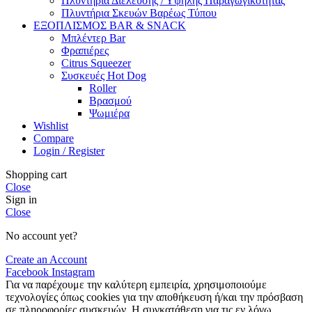
Πλυντήρια Διέλευσης / Υψηλής Παραγωγικότητας
Πλυντήρια Σκευών Βαρέως Τύπου
ΕΞΟΠΛΙΣΜΟΣ BAR & SNACK
Μπλέντερ Bar
Φραπιέρες
Citrus Squeezer
Συσκευές Hot Dog
Roller
Βρασμού
Ψωμιέρα
Wishlist
Compare
Login / Register
Shopping cart
Close
Sign in
Close
No account yet?
Create an Account
Facebook
Instagram
Για να παρέχουμε την καλύτερη εμπειρία, χρησιμοποιούμε
τεχνολογίες όπως cookies για την αποθήκευση ή/και την πρόσβαση
σε πληροφορίες συσκευών. Η συγκατάθεση για τις εν λόγω