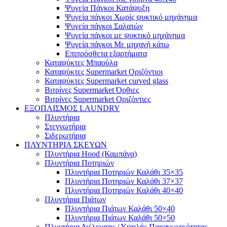
Ψυγεία Πάγκοι Κατάψυξη
Ψυγεία πάγκοι Χωρίς ψυκτικό μηχάνημα
Ψυγεία πάγκοι Σαλατών
Ψυγεία πάγκοι με ψυκτικό μηχάνημα
Ψυγεία πάγκοι Με μηχανή κάτω
Επιπρόσθετα εξαρτήματα
Καταψύκτες Μπαούλα
Καταψύκτες Supermarket Οριζόντιοι
Καταψύκτες Supermarket curved glass
Βιτρίνες Supermarket Όρθιες
Βιτρίνες Supermarket Οριζόντιες
ΕΞΟΠΛΙΣΜΟΣ LAUNDRY
Πλυντήρια
Στεγνωτήρια
Σιδερωτήρια
ΠΛΥΝΤΗΡΙΑ ΣΚΕΥΩΝ
Πλυντήρια Hood (Καμπάνα)
Πλυντήρια Ποτηριών
Πλυντήρια Ποτηριών Καλάθι 35×35
Πλυντήρια Ποτηριών Καλάθι 37×37
Πλυντήρια Ποτηριών Καλάθι 40×40
Πλυντήρια Πιάτων
Πλυντήρια Πιάτων Καλάθι 50×40
Πλυντήρια Πιάτων Καλάθι 50×50
Πλυντήρια Διέλευσης / Υψηλής Παραγωγικότητας