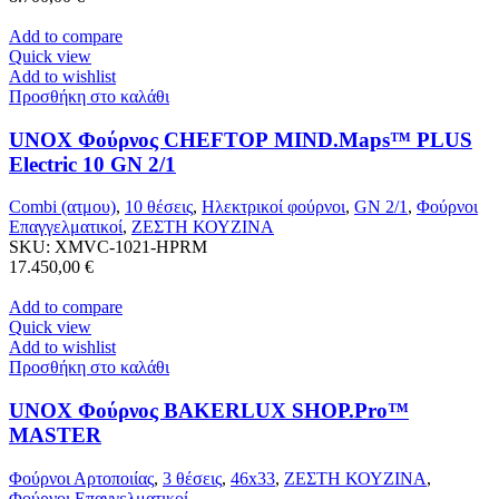
Add to compare
Quick view
Add to wishlist
Προσθήκη στο καλάθι
UNOX Φούρνος CHEFTOP MIND.Maps™ PLUS
Electric 10 GN 2/1
Combi (ατμου)
,
10 θέσεις
,
Ηλεκτρικοί φούρνοι
,
GN 2/1
,
Φούρνοι
Επαγγελματικοί
,
ΖΕΣΤΗ ΚΟΥΖΙΝΑ
SKU:
XMVC-1021-HPRM
17.450,00
€
Add to compare
Quick view
Add to wishlist
Προσθήκη στο καλάθι
UNOX Φούρνος BAKERLUX SHOP.Pro™
MASTER
Φούρνοι Αρτοποιίας
,
3 θέσεις
,
46x33
,
ΖΕΣΤΗ ΚΟΥΖΙΝΑ
,
Φούρνοι Επαγγελματικοί