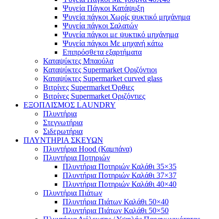
Ψυγεία Πάγκοι Κατάψυξη
Ψυγεία πάγκοι Χωρίς ψυκτικό μηχάνημα
Ψυγεία πάγκοι Σαλατών
Ψυγεία πάγκοι με ψυκτικό μηχάνημα
Ψυγεία πάγκοι Με μηχανή κάτω
Επιπρόσθετα εξαρτήματα
Καταψύκτες Μπαούλα
Καταψύκτες Supermarket Οριζόντιοι
Καταψύκτες Supermarket curved glass
Βιτρίνες Supermarket Όρθιες
Βιτρίνες Supermarket Οριζόντιες
ΕΞΟΠΛΙΣΜΟΣ LAUNDRY
Πλυντήρια
Στεγνωτήρια
Σιδερωτήρια
ΠΛΥΝΤΗΡΙΑ ΣΚΕΥΩΝ
Πλυντήρια Hood (Καμπάνα)
Πλυντήρια Ποτηριών
Πλυντήρια Ποτηριών Καλάθι 35×35
Πλυντήρια Ποτηριών Καλάθι 37×37
Πλυντήρια Ποτηριών Καλάθι 40×40
Πλυντήρια Πιάτων
Πλυντήρια Πιάτων Καλάθι 50×40
Πλυντήρια Πιάτων Καλάθι 50×50