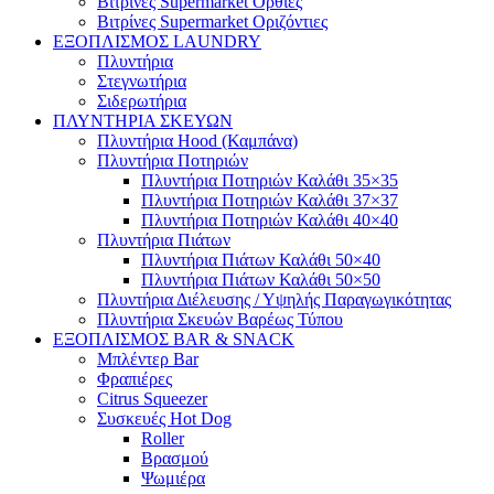
Βιτρίνες Supermarket Όρθιες
Βιτρίνες Supermarket Οριζόντιες
ΕΞΟΠΛΙΣΜΟΣ LAUNDRY
Πλυντήρια
Στεγνωτήρια
Σιδερωτήρια
ΠΛΥΝΤΗΡΙΑ ΣΚΕΥΩΝ
Πλυντήρια Hood (Καμπάνα)
Πλυντήρια Ποτηριών
Πλυντήρια Ποτηριών Καλάθι 35×35
Πλυντήρια Ποτηριών Καλάθι 37×37
Πλυντήρια Ποτηριών Καλάθι 40×40
Πλυντήρια Πιάτων
Πλυντήρια Πιάτων Καλάθι 50×40
Πλυντήρια Πιάτων Καλάθι 50×50
Πλυντήρια Διέλευσης / Υψηλής Παραγωγικότητας
Πλυντήρια Σκευών Βαρέως Τύπου
ΕΞΟΠΛΙΣΜΟΣ BAR & SNACK
Μπλέντερ Bar
Φραπιέρες
Citrus Squeezer
Συσκευές Hot Dog
Roller
Βρασμού
Ψωμιέρα