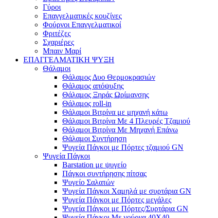
Γύροι
Επαγγελματικές κουζίνες
Φούρνοι Επαγγελματικοί
Φριτέζες
Σχαριέρες
Μπαιν Μαρί
ΕΠΑΓΓΕΛΜΑΤΙΚΗ ΨΥΞΗ
Θάλαμοι
Θάλαμος Δυο Θερμοκρασιών
Θάλαμος απόψυξης
Θάλαμος Ξηράς Ωρίμανσης
Θάλαμος roll-in
Θάλαμοι Βιτρίνα με μηχανή κάτω
Θάλαμοι Βιτρίνα Με 4 Πλευρές Τζαμιού
Θάλαμοι Βιτρίνα Με Μηχανή Επάνω
Θάλαμοι Συντήρηση
Ψυγεία Πάγκοι με Πόρτες τζαμιού GN
Ψυγεία Πάγκοι
Barstation με ψυγείο
Πάγκοι συντήρησης πίτσας
Ψυγείο Σαλατών
Ψυγεία Πάγκοι Χαμηλά με συρτάρια GN
Ψυγεία Πάγκοι με Πόρτες μεγάλες
Ψυγεία Πάγκοι με Πόρτες/Συρτάρια GN
Ψυγεία Πάγκοι Με γούρνα 40Χ40