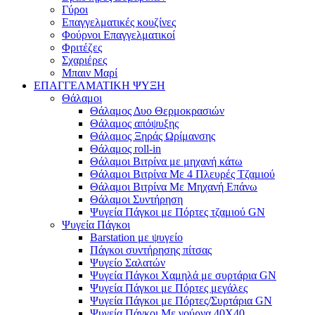
Γύροι
Επαγγελματικές κουζίνες
Φούρνοι Επαγγελματικοί
Φριτέζες
Σχαριέρες
Μπαιν Μαρί
ΕΠΑΓΓΕΛΜΑΤΙΚΗ ΨΥΞΗ
Θάλαμοι
Θάλαμος Δυο Θερμοκρασιών
Θάλαμος απόψυξης
Θάλαμος Ξηράς Ωρίμανσης
Θάλαμος roll-in
Θάλαμοι Βιτρίνα με μηχανή κάτω
Θάλαμοι Βιτρίνα Με 4 Πλευρές Τζαμιού
Θάλαμοι Βιτρίνα Με Μηχανή Επάνω
Θάλαμοι Συντήρηση
Ψυγεία Πάγκοι με Πόρτες τζαμιού GN
Ψυγεία Πάγκοι
Barstation με ψυγείο
Πάγκοι συντήρησης πίτσας
Ψυγείο Σαλατών
Ψυγεία Πάγκοι Χαμηλά με συρτάρια GN
Ψυγεία Πάγκοι με Πόρτες μεγάλες
Ψυγεία Πάγκοι με Πόρτες/Συρτάρια GN
Ψυγεία Πάγκοι Με γούρνα 40Χ40