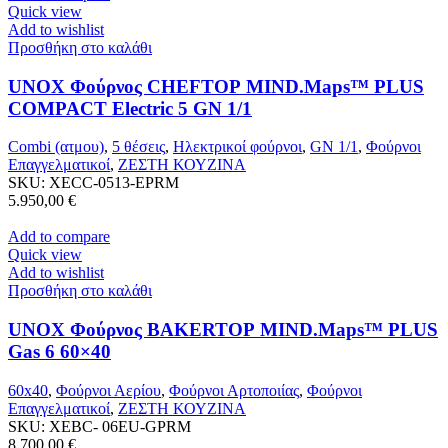
Quick view
Add to wishlist
Προσθήκη στο καλάθι
UNOX Φούρνος CHEFTOP MIND.Maps™ PLUS
COMPACT Electric 5 GN 1/1
Combi (ατμου)
,
5 θέσεις
,
Ηλεκτρικοί φούρνοι
,
GN 1/1
,
Φούρνοι
Επαγγελματικοί
,
ΖΕΣΤΗ ΚΟΥΖΙΝΑ
SKU:
XECC-0513-EPRM
5.950,00
€
Add to compare
Quick view
Add to wishlist
Προσθήκη στο καλάθι
UNOX Φούρνος BAKERTOP MIND.Maps™ PLUS
Gas 6 60×40
60x40
,
Φούρνοι Αερίου
,
Φούρνοι Αρτοποιίας
,
Φούρνοι
Επαγγελματικοί
,
ΖΕΣΤΗ ΚΟΥΖΙΝΑ
SKU:
XEBC- 06EU-GPRM
8.700,00
€