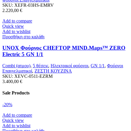
SKU:
XEFR-03HS-EMRV
2.220,00
€
Add to compare
Quick view
Add to wishlist
Προσθήκη στο καλάθι
UNOX Φούρνος CHEFTOP MIND.Maps™ ZERO
Electric 5 GN 1/1
Combi (ατμου)
,
5 θέσεις
,
Ηλεκτρικοί φούρνοι
,
GN 1/1
,
Φούρνοι
Επαγγελματικοί
,
ΖΕΣΤΗ ΚΟΥΖΙΝΑ
SKU:
XEVC-0511-EZRM
3.400,00
€
Sale Products
-20%
Add to compare
Quick view
Add to wishlist
Προσθήκη στο καλάθι