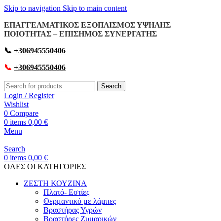
Skip to navigation
Skip to main content
ΕΠΑΓΓΕΛΜΑΤΙΚΟΣ ΕΞΟΠΛΙΣΜΟΣ ΥΨΗΛΗΣ
ΠΟΙΟΤΗΤΑΣ – ΕΠΙΣΗΜΟΣ ΣΥΝΕΡΓΑΤΗΣ
📞
+306945550406
📞
+306945550406
Search
Login / Register
Wishlist
0
Compare
0
items
0,00
€
Menu
Search
0
items
0,00
€
OΛΕΣ ΟΙ ΚΑΤΗΓΟΡΙΕΣ
ΖΕΣΤΗ ΚΟΥΖΙΝΑ
Πλατό- Εστίες
Θερμαντικό με λάμπες
Βραστήρας Υγρών
Βραστήρες Ζυμαρικών