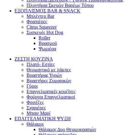
Πλυντήρια Σκευών Βαρέως Τύπου
ΕΞΟΠΛΙΣΜΟΣ BAR & SNACK
Μπλέντερ Bar
Φραπιέρες
Citrus Squeezer
Συσκευές Hot Dog
Roller
Βρασμού
Ψωμιέρα
ΖΕΣΤΗ ΚΟΥΖΙΝΑ
Πλατό- Εστίες
Θερμαντικό με λάμπες
Βραστήρας Υγρών
Βραστήρες Ζυμαρικών
Γύροι
Επαγγελματικές κουζίνες
Φούρνοι Επαγγελματικοί
Φριτέζες
Σχαριέρες
Μπαιν Μαρί
ΕΠΑΓΓΕΛΜΑΤΙΚΗ ΨΥΞΗ
Θάλαμοι
Θάλαμος Δυο Θερμοκρασιών
Θάλαμος απόψυξης