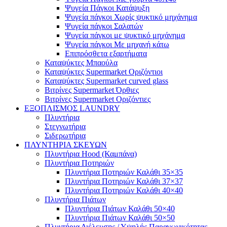
Ψυγεία Πάγκοι Κατάψυξη
Ψυγεία πάγκοι Χωρίς ψυκτικό μηχάνημα
Ψυγεία πάγκοι Σαλατών
Ψυγεία πάγκοι με ψυκτικό μηχάνημα
Ψυγεία πάγκοι Με μηχανή κάτω
Επιπρόσθετα εξαρτήματα
Καταψύκτες Μπαούλα
Καταψύκτες Supermarket Οριζόντιοι
Καταψύκτες Supermarket curved glass
Βιτρίνες Supermarket Όρθιες
Βιτρίνες Supermarket Οριζόντιες
ΕΞΟΠΛΙΣΜΟΣ LAUNDRY
Πλυντήρια
Στεγνωτήρια
Σιδερωτήρια
ΠΛΥΝΤΗΡΙΑ ΣΚΕΥΩΝ
Πλυντήρια Hood (Καμπάνα)
Πλυντήρια Ποτηριών
Πλυντήρια Ποτηριών Καλάθι 35×35
Πλυντήρια Ποτηριών Καλάθι 37×37
Πλυντήρια Ποτηριών Καλάθι 40×40
Πλυντήρια Πιάτων
Πλυντήρια Πιάτων Καλάθι 50×40
Πλυντήρια Πιάτων Καλάθι 50×50
Πλυντήρια Διέλευσης / Υψηλής Παραγωγικότητας