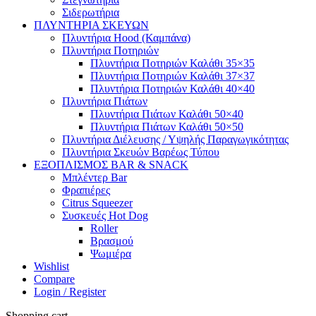
Σιδερωτήρια
ΠΛΥΝΤΗΡΙΑ ΣΚΕΥΩΝ
Πλυντήρια Hood (Καμπάνα)
Πλυντήρια Ποτηριών
Πλυντήρια Ποτηριών Καλάθι 35×35
Πλυντήρια Ποτηριών Καλάθι 37×37
Πλυντήρια Ποτηριών Καλάθι 40×40
Πλυντήρια Πιάτων
Πλυντήρια Πιάτων Καλάθι 50×40
Πλυντήρια Πιάτων Καλάθι 50×50
Πλυντήρια Διέλευσης / Υψηλής Παραγωγικότητας
Πλυντήρια Σκευών Βαρέως Τύπου
ΕΞΟΠΛΙΣΜΟΣ BAR & SNACK
Μπλέντερ Bar
Φραπιέρες
Citrus Squeezer
Συσκευές Hot Dog
Roller
Βρασμού
Ψωμιέρα
Wishlist
Compare
Login / Register
Shopping cart