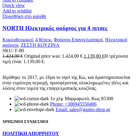
Quick view
Add to wishlist
Προσθήκη στο καλάθι
NORTH Ηλεκτρικός φούρνος για 4 πιτσες
Κυκλοθερμικοί
,
4 θέσεις
,
Φούρνοι Επαγγελματικοί
,
Ηλεκτρικοί
φούρνοι
,
ΖΕΣΤΗ ΚΟΥΖΙΝΑ
SKU:
F-80
1.424,00
€
Original price was: 1.424,00 €.
1.139,00
€
Η τρέχουσα
τιμή είναι: 1.139,00 €.
Ιδρύθηκε το 2017, με έδρα το νησί της Κω, και δραστηριοποιείται
στην ευρύτερη περιοχή, προσφέροντας ολοκληρωμένες ιδέες και
λύσεις στον τομέα της επαγγελματικής κουζίνας.
1ο χλμ Μαρμαρωτό, Κως 85300
Phone: +306945550406
Email: sales@gastro-shop.gr
ΧΡΗΣΙΜΟΙ ΣΥΝΔΕΣΜΟΙ
ΠΟΛΙΤΙΚΗ ΑΠΟΡΡΗΤΟΥ