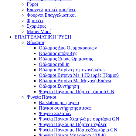
Γύροι
Επαγγελματικές κουζίνες
Φούρνοι Επαγγελματικοί
Φριτέζες
Σχαριέρες
Μπαιν Μαρί
ΕΠΑΓΓΕΛΜΑΤΙΚΗ ΨΥΞΗ
Θάλαμοι
Θάλαμος Δυο Θερμοκρασιών
Θάλαμος απόψυξης
Θάλαμος Ξηράς Ωρίμανσης
Θάλαμος roll-in
Θάλαμοι Βιτρίνα με μηχανή κάτω
Θάλαμοι Βιτρίνα Με 4 Πλευρές Τζαμιού
Θάλαμοι Βιτρίνα Με Μηχανή Επάνω
Θάλαμοι Συντήρηση
Ψυγεία Πάγκοι με Πόρτες τζαμιού GN
Ψυγεία Πάγκοι
Barstation με ψυγείο
Πάγκοι συντήρησης πίτσας
Ψυγείο Σαλατών
Ψυγεία Πάγκοι Χαμηλά με συρτάρια GN
Ψυγεία Πάγκοι με Πόρτες μεγάλες
Ψυγεία Πάγκοι με Πόρτες/Συρτάρια GN
Ψυγεία Πάγκοι Με γούρνα 40Χ40