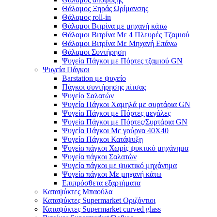
Θάλαμος Ξηράς Ωρίμανσης
Θάλαμος roll-in
Θάλαμοι Βιτρίνα με μηχανή κάτω
Θάλαμοι Βιτρίνα Με 4 Πλευρές Τζαμιού
Θάλαμοι Βιτρίνα Με Μηχανή Επάνω
Θάλαμοι Συντήρηση
Ψυγεία Πάγκοι με Πόρτες τζαμιού GN
Ψυγεία Πάγκοι
Barstation με ψυγείο
Πάγκοι συντήρησης πίτσας
Ψυγείο Σαλατών
Ψυγεία Πάγκοι Χαμηλά με συρτάρια GN
Ψυγεία Πάγκοι με Πόρτες μεγάλες
Ψυγεία Πάγκοι με Πόρτες/Συρτάρια GN
Ψυγεία Πάγκοι Με γούρνα 40Χ40
Ψυγεία Πάγκοι Κατάψυξη
Ψυγεία πάγκοι Χωρίς ψυκτικό μηχάνημα
Ψυγεία πάγκοι Σαλατών
Ψυγεία πάγκοι με ψυκτικό μηχάνημα
Ψυγεία πάγκοι Με μηχανή κάτω
Επιπρόσθετα εξαρτήματα
Καταψύκτες Μπαούλα
Καταψύκτες Supermarket Οριζόντιοι
Καταψύκτες Supermarket curved glass