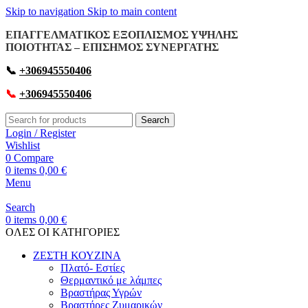
Skip to navigation
Skip to main content
ΕΠΑΓΓΕΛΜΑΤΙΚΟΣ ΕΞΟΠΛΙΣΜΟΣ ΥΨΗΛΗΣ
ΠΟΙΟΤΗΤΑΣ – ΕΠΙΣΗΜΟΣ ΣΥΝΕΡΓΑΤΗΣ
📞
+306945550406
📞
+306945550406
Search
Login / Register
Wishlist
0
Compare
0
items
0,00
€
Menu
Search
0
items
0,00
€
OΛΕΣ ΟΙ ΚΑΤΗΓΟΡΙΕΣ
ΖΕΣΤΗ ΚΟΥΖΙΝΑ
Πλατό- Εστίες
Θερμαντικό με λάμπες
Βραστήρας Υγρών
Βραστήρες Ζυμαρικών