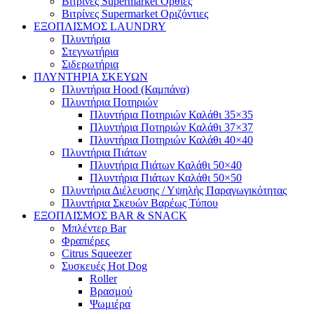
Βιτρίνες Supermarket Όρθιες
Βιτρίνες Supermarket Οριζόντιες
ΕΞΟΠΛΙΣΜΟΣ LAUNDRY
Πλυντήρια
Στεγνωτήρια
Σιδερωτήρια
ΠΛΥΝΤΗΡΙΑ ΣΚΕΥΩΝ
Πλυντήρια Hood (Καμπάνα)
Πλυντήρια Ποτηριών
Πλυντήρια Ποτηριών Καλάθι 35×35
Πλυντήρια Ποτηριών Καλάθι 37×37
Πλυντήρια Ποτηριών Καλάθι 40×40
Πλυντήρια Πιάτων
Πλυντήρια Πιάτων Καλάθι 50×40
Πλυντήρια Πιάτων Καλάθι 50×50
Πλυντήρια Διέλευσης / Υψηλής Παραγωγικότητας
Πλυντήρια Σκευών Βαρέως Τύπου
ΕΞΟΠΛΙΣΜΟΣ BAR & SNACK
Μπλέντερ Bar
Φραπιέρες
Citrus Squeezer
Συσκευές Hot Dog
Roller
Βρασμού
Ψωμιέρα