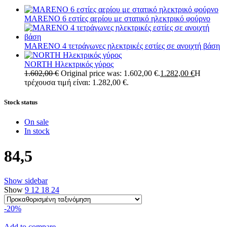
MARENO 6 εστίες αερίου με στατικό ηλεκτρικό φούρνο
MARENO 4 τετράγωνες ηλεκτρικές εστίες σε ανοιχτή βάση
NORTH Ηλεκτρικός γύρος
1.602,00
€
Original price was: 1.602,00 €.
1.282,00
€
Η
τρέχουσα τιμή είναι: 1.282,00 €.
Stock status
On sale
In stock
84,5
Show sidebar
Show
9
12
18
24
-20%
Add to compare