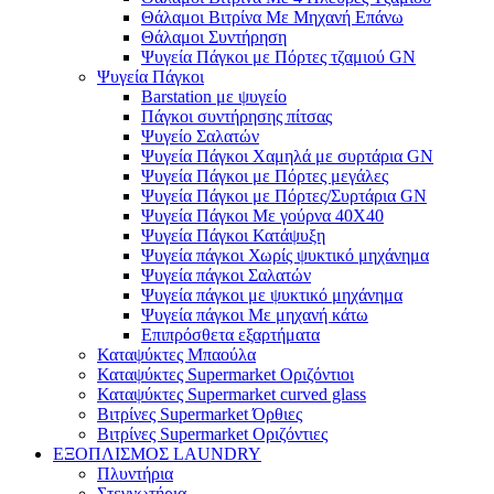
Θάλαμοι Βιτρίνα Με Μηχανή Επάνω
Θάλαμοι Συντήρηση
Ψυγεία Πάγκοι με Πόρτες τζαμιού GN
Ψυγεία Πάγκοι
Barstation με ψυγείο
Πάγκοι συντήρησης πίτσας
Ψυγείο Σαλατών
Ψυγεία Πάγκοι Χαμηλά με συρτάρια GN
Ψυγεία Πάγκοι με Πόρτες μεγάλες
Ψυγεία Πάγκοι με Πόρτες/Συρτάρια GN
Ψυγεία Πάγκοι Με γούρνα 40Χ40
Ψυγεία Πάγκοι Κατάψυξη
Ψυγεία πάγκοι Χωρίς ψυκτικό μηχάνημα
Ψυγεία πάγκοι Σαλατών
Ψυγεία πάγκοι με ψυκτικό μηχάνημα
Ψυγεία πάγκοι Με μηχανή κάτω
Επιπρόσθετα εξαρτήματα
Καταψύκτες Μπαούλα
Καταψύκτες Supermarket Οριζόντιοι
Καταψύκτες Supermarket curved glass
Βιτρίνες Supermarket Όρθιες
Βιτρίνες Supermarket Οριζόντιες
ΕΞΟΠΛΙΣΜΟΣ LAUNDRY
Πλυντήρια
Στεγνωτήρια