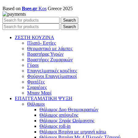
Based on
Bsee.gr
Kos
Greece
2025
Search
Search
ΖΕΣΤΗ ΚΟΥΖΙΝΑ
Πλατό- Εστίες
Θερμαντικό με λάμπες
Βραστήρας Υγρών
Βραστήρες Ζυμαρικών
Γύροι
Επαγγελματικές κουζίνες
Φούρνοι Επαγγελματικοί
Φριτέζες
Σχαριέρες
Μπαιν Μαρί
ΕΠΑΓΓΕΛΜΑΤΙΚΗ ΨΥΞΗ
Θάλαμοι
Θάλαμος Δυο Θερμοκρασιών
Θάλαμος απόψυξης
Θάλαμος Ξηράς Ωρίμανσης
Θάλαμος roll-in
Θάλαμοι Βιτρίνα με μηχανή κάτω
Θάλαμοι Βιτρίνα Με 4 Πλευρές Τζαμιού