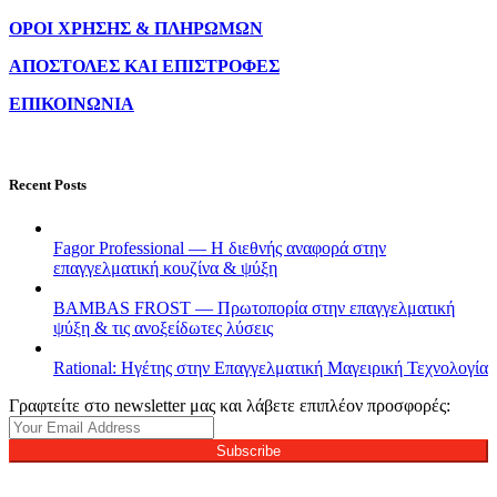
ΟΡΟΙ ΧΡΗΣΗΣ & ΠΛΗΡΩΜΩΝ
ΑΠΟΣΤΟΛΕΣ ΚΑΙ ΕΠΙΣΤΡΟΦΕΣ
ΕΠΙΚΟΙΝΩΝΙΑ
Recent Posts
Fagor Professional — Η διεθνής αναφορά στην
επαγγελματική κουζίνα & ψύξη
BAMBAS FROST — Πρωτοπορία στην επαγγελματική
ψύξη & τις ανοξείδωτες λύσεις
Rational: Ηγέτης στην Επαγγελματική Μαγειρική Τεχνολογία
Γραφτείτε στο newsletter μας και λάβετε επιπλέον προσφορές:
Subscribe