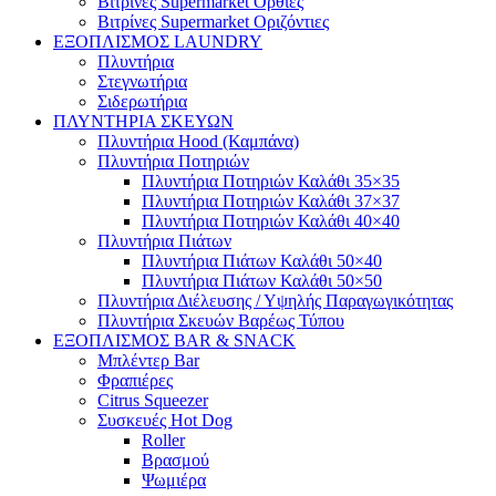
Βιτρίνες Supermarket Όρθιες
Βιτρίνες Supermarket Οριζόντιες
ΕΞΟΠΛΙΣΜΟΣ LAUNDRY
Πλυντήρια
Στεγνωτήρια
Σιδερωτήρια
ΠΛΥΝΤΗΡΙΑ ΣΚΕΥΩΝ
Πλυντήρια Hood (Καμπάνα)
Πλυντήρια Ποτηριών
Πλυντήρια Ποτηριών Καλάθι 35×35
Πλυντήρια Ποτηριών Καλάθι 37×37
Πλυντήρια Ποτηριών Καλάθι 40×40
Πλυντήρια Πιάτων
Πλυντήρια Πιάτων Καλάθι 50×40
Πλυντήρια Πιάτων Καλάθι 50×50
Πλυντήρια Διέλευσης / Υψηλής Παραγωγικότητας
Πλυντήρια Σκευών Βαρέως Τύπου
ΕΞΟΠΛΙΣΜΟΣ BAR & SNACK
Μπλέντερ Bar
Φραπιέρες
Citrus Squeezer
Συσκευές Hot Dog
Roller
Βρασμού
Ψωμιέρα