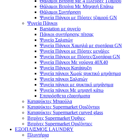
Θάλαμοι Βιτρίνα Με 4 Πλευρές Τζαμιού
Θάλαμοι Βιτρίνα Με Μηχανή Επάνω
Θάλαμοι Συντήρηση
Ψυγεία Πάγκοι με Πόρτες τζαμιού GN
Ψυγεία Πάγκοι
Barstation με ψυγείο
Πάγκοι συντήρησης πίτσας
Ψυγείο Σαλατών
Ψυγεία Πάγκοι Χαμηλά με συρτάρια GN
Ψυγεία Πάγκοι με Πόρτες μεγάλες
Ψυγεία Πάγκοι με Πόρτες/Συρτάρια GN
Ψυγεία Πάγκοι Με γούρνα 40Χ40
Ψυγεία Πάγκοι Κατάψυξη
Ψυγεία πάγκοι Χωρίς ψυκτικό μηχάνημα
Ψυγεία πάγκοι Σαλατών
Ψυγεία πάγκοι με ψυκτικό μηχάνημα
Ψυγεία πάγκοι Με μηχανή κάτω
Επιπρόσθετα εξαρτήματα
Καταψύκτες Μπαούλα
Καταψύκτες Supermarket Οριζόντιοι
Καταψύκτες Supermarket curved glass
Βιτρίνες Supermarket Όρθιες
Βιτρίνες Supermarket Οριζόντιες
ΕΞΟΠΛΙΣΜΟΣ LAUNDRY
Πλυντήρια