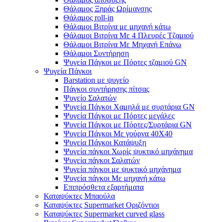
Θάλαμος Ξηράς Ωρίμανσης
Θάλαμος roll-in
Θάλαμοι Βιτρίνα με μηχανή κάτω
Θάλαμοι Βιτρίνα Με 4 Πλευρές Τζαμιού
Θάλαμοι Βιτρίνα Με Μηχανή Επάνω
Θάλαμοι Συντήρηση
Ψυγεία Πάγκοι με Πόρτες τζαμιού GN
Ψυγεία Πάγκοι
Barstation με ψυγείο
Πάγκοι συντήρησης πίτσας
Ψυγείο Σαλατών
Ψυγεία Πάγκοι Χαμηλά με συρτάρια GN
Ψυγεία Πάγκοι με Πόρτες μεγάλες
Ψυγεία Πάγκοι με Πόρτες/Συρτάρια GN
Ψυγεία Πάγκοι Με γούρνα 40Χ40
Ψυγεία Πάγκοι Κατάψυξη
Ψυγεία πάγκοι Χωρίς ψυκτικό μηχάνημα
Ψυγεία πάγκοι Σαλατών
Ψυγεία πάγκοι με ψυκτικό μηχάνημα
Ψυγεία πάγκοι Με μηχανή κάτω
Επιπρόσθετα εξαρτήματα
Καταψύκτες Μπαούλα
Καταψύκτες Supermarket Οριζόντιοι
Καταψύκτες Supermarket curved glass