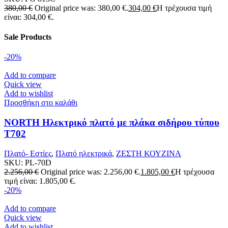
380,00
€
Original price was: 380,00 €.
304,00
€
Η τρέχουσα τιμή
είναι: 304,00 €.
Sale Products
-20%
Add to compare
Quick view
Add to wishlist
Προσθήκη στο καλάθι
NORTH Ηλεκτρικό πλατό με πλάκα σιδήρου τύπου
T702
Πλατό- Εστίες
,
Πλατό ηλεκτρικά
,
ΖΕΣΤΗ ΚΟΥΖΙΝΑ
SKU:
PL-70D
2.256,00
€
Original price was: 2.256,00 €.
1.805,00
€
Η τρέχουσα
τιμή είναι: 1.805,00 €.
-20%
Add to compare
Quick view
Add to wishlist