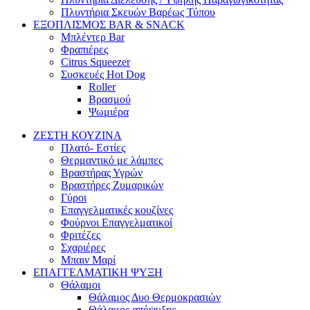
Πλυντήρια Σκευών Βαρέως Τύπου
ΕΞΟΠΛΙΣΜΟΣ BAR & SNACK
Μπλέντερ Bar
Φραπιέρες
Citrus Squeezer
Συσκευές Hot Dog
Roller
Βρασμού
Ψωμιέρα
ΖΕΣΤΗ ΚΟΥΖΙΝΑ
Πλατό- Εστίες
Θερμαντικό με λάμπες
Βραστήρας Υγρών
Βραστήρες Ζυμαρικών
Γύροι
Επαγγελματικές κουζίνες
Φούρνοι Επαγγελματικοί
Φριτέζες
Σχαριέρες
Μπαιν Μαρί
ΕΠΑΓΓΕΛΜΑΤΙΚΗ ΨΥΞΗ
Θάλαμοι
Θάλαμος Δυο Θερμοκρασιών
Θάλαμος απόψυξης