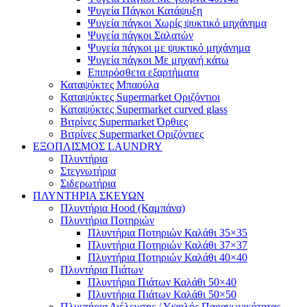
Ψυγεία Πάγκοι Κατάψυξη
Ψυγεία πάγκοι Χωρίς ψυκτικό μηχάνημα
Ψυγεία πάγκοι Σαλατών
Ψυγεία πάγκοι με ψυκτικό μηχάνημα
Ψυγεία πάγκοι Με μηχανή κάτω
Επιπρόσθετα εξαρτήματα
Καταψύκτες Μπαούλα
Καταψύκτες Supermarket Οριζόντιοι
Καταψύκτες Supermarket curved glass
Βιτρίνες Supermarket Όρθιες
Βιτρίνες Supermarket Οριζόντιες
ΕΞΟΠΛΙΣΜΟΣ LAUNDRY
Πλυντήρια
Στεγνωτήρια
Σιδερωτήρια
ΠΛΥΝΤΗΡΙΑ ΣΚΕΥΩΝ
Πλυντήρια Hood (Καμπάνα)
Πλυντήρια Ποτηριών
Πλυντήρια Ποτηριών Καλάθι 35×35
Πλυντήρια Ποτηριών Καλάθι 37×37
Πλυντήρια Ποτηριών Καλάθι 40×40
Πλυντήρια Πιάτων
Πλυντήρια Πιάτων Καλάθι 50×40
Πλυντήρια Πιάτων Καλάθι 50×50
Πλυντήρια Διέλευσης / Υψηλής Παραγωγικότητας