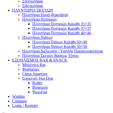
Στεγνωτήρια
Σιδερωτήρια
ΠΛΥΝΤΗΡΙΑ ΣΚΕΥΩΝ
Πλυντήρια Hood (Καμπάνα)
Πλυντήρια Ποτηριών
Πλυντήρια Ποτηριών Καλάθι 35×35
Πλυντήρια Ποτηριών Καλάθι 37×37
Πλυντήρια Ποτηριών Καλάθι 40×40
Πλυντήρια Πιάτων
Πλυντήρια Πιάτων Καλάθι 50×40
Πλυντήρια Πιάτων Καλάθι 50×50
Πλυντήρια Διέλευσης / Υψηλής Παραγωγικότητας
Πλυντήρια Σκευών Βαρέως Τύπου
ΕΞΟΠΛΙΣΜΟΣ BAR & SNACK
Μπλέντερ Bar
Φραπιέρες
Citrus Squeezer
Συσκευές Hot Dog
Roller
Βρασμού
Ψωμιέρα
Wishlist
Compare
Login / Register