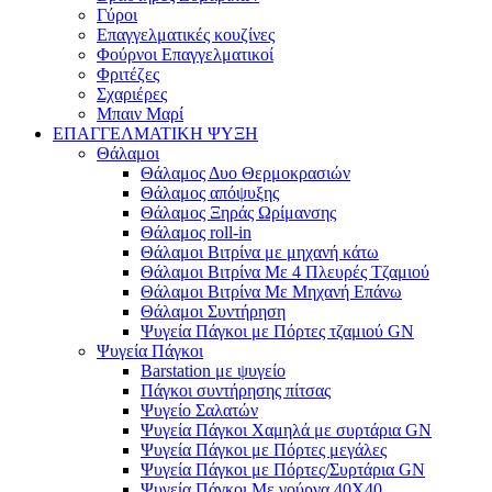
Γύροι
Επαγγελματικές κουζίνες
Φούρνοι Επαγγελματικοί
Φριτέζες
Σχαριέρες
Μπαιν Μαρί
ΕΠΑΓΓΕΛΜΑΤΙΚΗ ΨΥΞΗ
Θάλαμοι
Θάλαμος Δυο Θερμοκρασιών
Θάλαμος απόψυξης
Θάλαμος Ξηράς Ωρίμανσης
Θάλαμος roll-in
Θάλαμοι Βιτρίνα με μηχανή κάτω
Θάλαμοι Βιτρίνα Με 4 Πλευρές Τζαμιού
Θάλαμοι Βιτρίνα Με Μηχανή Επάνω
Θάλαμοι Συντήρηση
Ψυγεία Πάγκοι με Πόρτες τζαμιού GN
Ψυγεία Πάγκοι
Barstation με ψυγείο
Πάγκοι συντήρησης πίτσας
Ψυγείο Σαλατών
Ψυγεία Πάγκοι Χαμηλά με συρτάρια GN
Ψυγεία Πάγκοι με Πόρτες μεγάλες
Ψυγεία Πάγκοι με Πόρτες/Συρτάρια GN
Ψυγεία Πάγκοι Με γούρνα 40Χ40