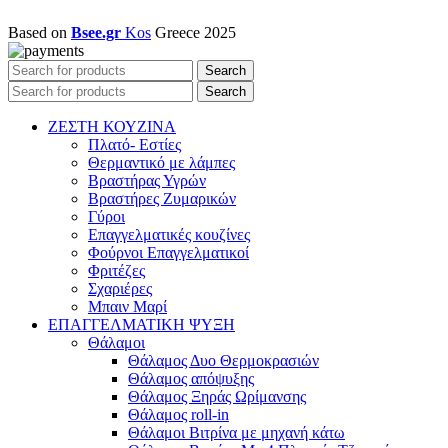
Based on
Bsee.gr
Kos
Greece
2025
Search
Search
ΖΕΣΤΗ ΚΟΥΖΙΝΑ
Πλατό- Εστίες
Θερμαντικό με λάμπες
Βραστήρας Υγρών
Βραστήρες Ζυμαρικών
Γύροι
Επαγγελματικές κουζίνες
Φούρνοι Επαγγελματικοί
Φριτέζες
Σχαριέρες
Μπαιν Μαρί
ΕΠΑΓΓΕΛΜΑΤΙΚΗ ΨΥΞΗ
Θάλαμοι
Θάλαμος Δυο Θερμοκρασιών
Θάλαμος απόψυξης
Θάλαμος Ξηράς Ωρίμανσης
Θάλαμος roll-in
Θάλαμοι Βιτρίνα με μηχανή κάτω