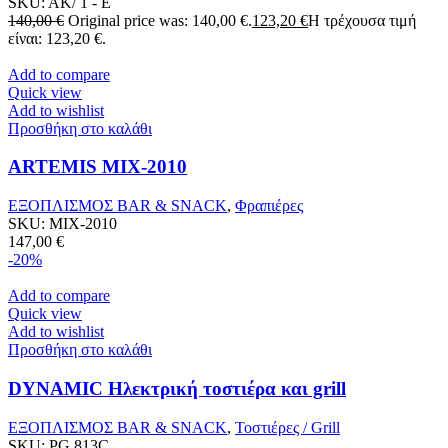
SKU:
AK/ 1 - E
140,00
€
Original price was: 140,00 €.
123,20
€
Η τρέχουσα τιμή
είναι: 123,20 €.
Add to compare
Quick view
Add to wishlist
Προσθήκη στο καλάθι
ARTEMIS MIX-2010
ΕΞΟΠΛΙΣΜΟΣ BAR & SNACK
,
Φραπιέρες
SKU:
MIX-2010
147,00
€
-20%
Add to compare
Quick view
Add to wishlist
Προσθήκη στο καλάθι
DYNAMIC Ηλεκτρική τοστιέρα και grill
ΕΞΟΠΛΙΣΜΟΣ BAR & SNACK
,
Τοστιέρες / Grill
SKU:
PG 813C