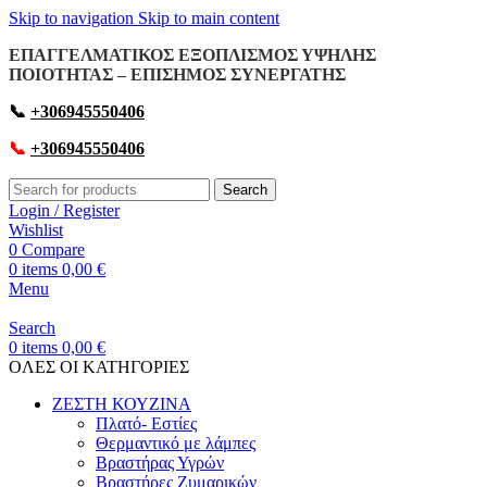
Skip to navigation
Skip to main content
ΕΠΑΓΓΕΛΜΑΤΙΚΟΣ ΕΞΟΠΛΙΣΜΟΣ ΥΨΗΛΗΣ
ΠΟΙΟΤΗΤΑΣ – ΕΠΙΣΗΜΟΣ ΣΥΝΕΡΓΑΤΗΣ
📞
+306945550406
📞
+306945550406
Search
Login / Register
Wishlist
0
Compare
0
items
0,00
€
Menu
Search
0
items
0,00
€
OΛΕΣ ΟΙ ΚΑΤΗΓΟΡΙΕΣ
ΖΕΣΤΗ ΚΟΥΖΙΝΑ
Πλατό- Εστίες
Θερμαντικό με λάμπες
Βραστήρας Υγρών
Βραστήρες Ζυμαρικών