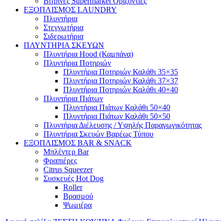
Βιτρίνες Supermarket Οριζόντιες
ΕΞΟΠΛΙΣΜΟΣ LAUNDRY
Πλυντήρια
Στεγνωτήρια
Σιδερωτήρια
ΠΛΥΝΤΗΡΙΑ ΣΚΕΥΩΝ
Πλυντήρια Hood (Καμπάνα)
Πλυντήρια Ποτηριών
Πλυντήρια Ποτηριών Καλάθι 35×35
Πλυντήρια Ποτηριών Καλάθι 37×37
Πλυντήρια Ποτηριών Καλάθι 40×40
Πλυντήρια Πιάτων
Πλυντήρια Πιάτων Καλάθι 50×40
Πλυντήρια Πιάτων Καλάθι 50×50
Πλυντήρια Διέλευσης / Υψηλής Παραγωγικότητας
Πλυντήρια Σκευών Βαρέως Τύπου
ΕΞΟΠΛΙΣΜΟΣ BAR & SNACK
Μπλέντερ Bar
Φραπιέρες
Citrus Squeezer
Συσκευές Hot Dog
Roller
Βρασμού
Ψωμιέρα