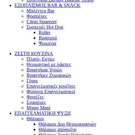
ΕΞΟΠΛΙΣΜΟΣ BAR & SNACK
Μπλέντερ Bar
Φραπιέρες
Citrus Squeezer
Συσκευές Hot Dog
Roller
Βρασμού
Ψωμιέρα
ΖΕΣΤΗ ΚΟΥΖΙΝΑ
Πλατό- Εστίες
Θερμαντικό με λάμπες
Βραστήρας Υγρών
Βραστήρες Ζυμαρικών
Γύροι
Επαγγελματικές κουζίνες
Φούρνοι Επαγγελματικοί
Φριτέζες
Σχαριέρες
Μπαιν Μαρί
ΕΠΑΓΓΕΛΜΑΤΙΚΗ ΨΥΞΗ
Θάλαμοι
Θάλαμος Δυο Θερμοκρασιών
Θάλαμος απόψυξης
Θάλαμος Ξηράς Ωρίμανσης