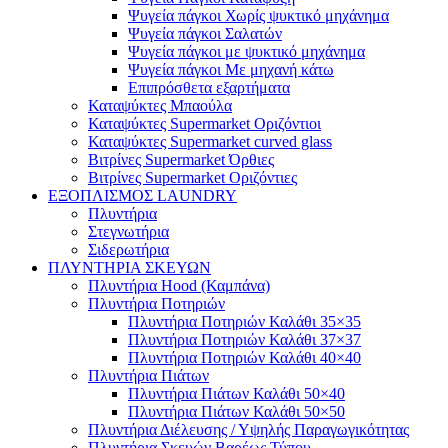
Ψυγεία πάγκοι Χωρίς ψυκτικό μηχάνημα
Ψυγεία πάγκοι Σαλατών
Ψυγεία πάγκοι με ψυκτικό μηχάνημα
Ψυγεία πάγκοι Με μηχανή κάτω
Επιπρόσθετα εξαρτήματα
Καταψύκτες Μπαούλα
Καταψύκτες Supermarket Οριζόντιοι
Καταψύκτες Supermarket curved glass
Βιτρίνες Supermarket Όρθιες
Βιτρίνες Supermarket Οριζόντιες
ΕΞΟΠΛΙΣΜΟΣ LAUNDRY
Πλυντήρια
Στεγνωτήρια
Σιδερωτήρια
ΠΛΥΝΤΗΡΙΑ ΣΚΕΥΩΝ
Πλυντήρια Hood (Καμπάνα)
Πλυντήρια Ποτηριών
Πλυντήρια Ποτηριών Καλάθι 35×35
Πλυντήρια Ποτηριών Καλάθι 37×37
Πλυντήρια Ποτηριών Καλάθι 40×40
Πλυντήρια Πιάτων
Πλυντήρια Πιάτων Καλάθι 50×40
Πλυντήρια Πιάτων Καλάθι 50×50
Πλυντήρια Διέλευσης / Υψηλής Παραγωγικότητας
Πλυντήρια Σκευών Βαρέως Τύπου