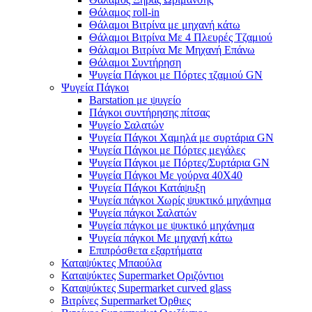
Θάλαμος roll-in
Θάλαμοι Βιτρίνα με μηχανή κάτω
Θάλαμοι Βιτρίνα Με 4 Πλευρές Τζαμιού
Θάλαμοι Βιτρίνα Με Μηχανή Επάνω
Θάλαμοι Συντήρηση
Ψυγεία Πάγκοι με Πόρτες τζαμιού GN
Ψυγεία Πάγκοι
Barstation με ψυγείο
Πάγκοι συντήρησης πίτσας
Ψυγείο Σαλατών
Ψυγεία Πάγκοι Χαμηλά με συρτάρια GN
Ψυγεία Πάγκοι με Πόρτες μεγάλες
Ψυγεία Πάγκοι με Πόρτες/Συρτάρια GN
Ψυγεία Πάγκοι Με γούρνα 40Χ40
Ψυγεία Πάγκοι Κατάψυξη
Ψυγεία πάγκοι Χωρίς ψυκτικό μηχάνημα
Ψυγεία πάγκοι Σαλατών
Ψυγεία πάγκοι με ψυκτικό μηχάνημα
Ψυγεία πάγκοι Με μηχανή κάτω
Επιπρόσθετα εξαρτήματα
Καταψύκτες Μπαούλα
Καταψύκτες Supermarket Οριζόντιοι
Καταψύκτες Supermarket curved glass
Βιτρίνες Supermarket Όρθιες