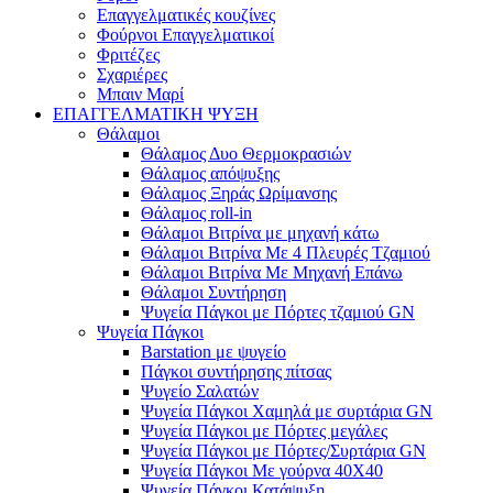
Επαγγελματικές κουζίνες
Φούρνοι Επαγγελματικοί
Φριτέζες
Σχαριέρες
Μπαιν Μαρί
ΕΠΑΓΓΕΛΜΑΤΙΚΗ ΨΥΞΗ
Θάλαμοι
Θάλαμος Δυο Θερμοκρασιών
Θάλαμος απόψυξης
Θάλαμος Ξηράς Ωρίμανσης
Θάλαμος roll-in
Θάλαμοι Βιτρίνα με μηχανή κάτω
Θάλαμοι Βιτρίνα Με 4 Πλευρές Τζαμιού
Θάλαμοι Βιτρίνα Με Μηχανή Επάνω
Θάλαμοι Συντήρηση
Ψυγεία Πάγκοι με Πόρτες τζαμιού GN
Ψυγεία Πάγκοι
Barstation με ψυγείο
Πάγκοι συντήρησης πίτσας
Ψυγείο Σαλατών
Ψυγεία Πάγκοι Χαμηλά με συρτάρια GN
Ψυγεία Πάγκοι με Πόρτες μεγάλες
Ψυγεία Πάγκοι με Πόρτες/Συρτάρια GN
Ψυγεία Πάγκοι Με γούρνα 40Χ40
Ψυγεία Πάγκοι Κατάψυξη