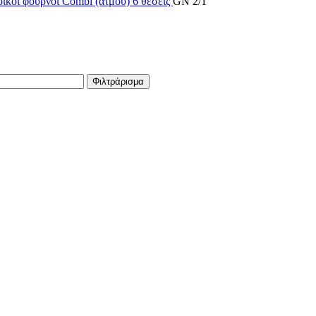
ικοί φούρνοι
Combi (ατμου)
6 θέσεις
GN 2/1
Φιλτράρισμα