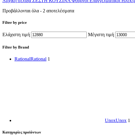
Αρχική σελίδα
ΖΕΣΤΗ ΚΟΥΖΙΝΑ
Φούρνοι Επαγγελματικοί
Ηλεκτρ
Προβάλλονται όλα - 2 αποτελέσματα
Filter by price
Ελάχιστη τιμή
Μέγιστη τιμή
Filter by Brand
Rational
Rational
1
Unox
Unox
1
Κατηγορίες προϊόντων