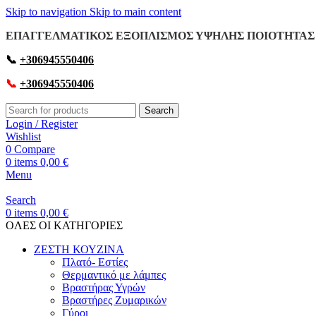
Skip to navigation
Skip to main content
ΕΠΑΓΓΕΛΜΑΤΙΚΟΣ ΕΞΟΠΛΙΣΜΟΣ ΥΨΗΛΗΣ ΠΟΙΟΤΗΤΑΣ 
📞
+306945550406
📞
+306945550406
Search
Login / Register
Wishlist
0
Compare
0
items
0,00
€
Menu
Search
0
items
0,00
€
OΛΕΣ ΟΙ ΚΑΤΗΓΟΡΙΕΣ
ΖΕΣΤΗ ΚΟΥΖΙΝΑ
Πλατό- Εστίες
Θερμαντικό με λάμπες
Βραστήρας Υγρών
Βραστήρες Ζυμαρικών
Γύροι