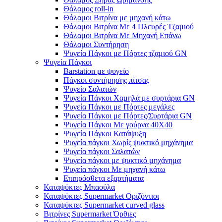
Θάλαμος roll-in
Θάλαμοι Βιτρίνα με μηχανή κάτω
Θάλαμοι Βιτρίνα Με 4 Πλευρές Τζαμιού
Θάλαμοι Βιτρίνα Με Μηχανή Επάνω
Θάλαμοι Συντήρηση
Ψυγεία Πάγκοι με Πόρτες τζαμιού GN
Ψυγεία Πάγκοι
Barstation με ψυγείο
Πάγκοι συντήρησης πίτσας
Ψυγείο Σαλατών
Ψυγεία Πάγκοι Χαμηλά με συρτάρια GN
Ψυγεία Πάγκοι με Πόρτες μεγάλες
Ψυγεία Πάγκοι με Πόρτες/Συρτάρια GN
Ψυγεία Πάγκοι Με γούρνα 40Χ40
Ψυγεία Πάγκοι Κατάψυξη
Ψυγεία πάγκοι Χωρίς ψυκτικό μηχάνημα
Ψυγεία πάγκοι Σαλατών
Ψυγεία πάγκοι με ψυκτικό μηχάνημα
Ψυγεία πάγκοι Με μηχανή κάτω
Επιπρόσθετα εξαρτήματα
Καταψύκτες Μπαούλα
Καταψύκτες Supermarket Οριζόντιοι
Καταψύκτες Supermarket curved glass
Βιτρίνες Supermarket Όρθιες