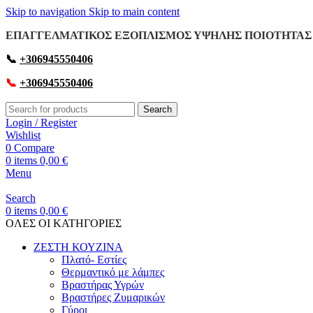
Skip to navigation
Skip to main content
ΕΠΑΓΓΕΛΜΑΤΙΚΟΣ ΕΞΟΠΛΙΣΜΟΣ ΥΨΗΛΗΣ ΠΟΙΟΤΗΤΑΣ 
📞
+306945550406
📞
+306945550406
Search
Login / Register
Wishlist
0
Compare
0
items
0,00
€
Menu
Search
0
items
0,00
€
OΛΕΣ ΟΙ ΚΑΤΗΓΟΡΙΕΣ
ΖΕΣΤΗ ΚΟΥΖΙΝΑ
Πλατό- Εστίες
Θερμαντικό με λάμπες
Βραστήρας Υγρών
Βραστήρες Ζυμαρικών
Γύροι