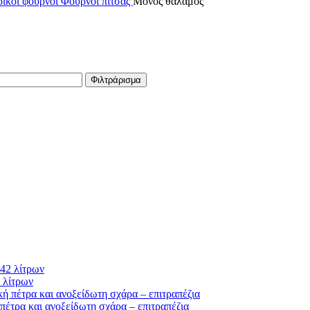
ικοί φούρνοι
Φούρνοι πίτσας
Μονός θάλαμος
Φιλτράρισμα
 λίτρων
τρα και ανοξείδωτη σχάρα – επιτραπέζια