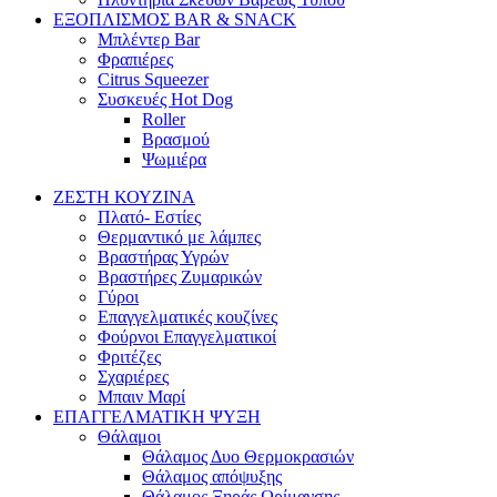
ΕΞΟΠΛΙΣΜΟΣ BAR & SNACK
Μπλέντερ Bar
Φραπιέρες
Citrus Squeezer
Συσκευές Hot Dog
Roller
Βρασμού
Ψωμιέρα
ΖΕΣΤΗ ΚΟΥΖΙΝΑ
Πλατό- Εστίες
Θερμαντικό με λάμπες
Βραστήρας Υγρών
Βραστήρες Ζυμαρικών
Γύροι
Επαγγελματικές κουζίνες
Φούρνοι Επαγγελματικοί
Φριτέζες
Σχαριέρες
Μπαιν Μαρί
ΕΠΑΓΓΕΛΜΑΤΙΚΗ ΨΥΞΗ
Θάλαμοι
Θάλαμος Δυο Θερμοκρασιών
Θάλαμος απόψυξης
Θάλαμος Ξηράς Ωρίμανσης