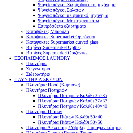
Ψυγεία πάγκοι Χωρίς ψυκτικό μηχάνημα
Ψυγεία πάγκοι Σαλατών
Ψυγεία πάγκοι με ψυκτικό μηχάνημα
Ψυγεία πάγκοι Με μηχανή κάτω
Επιπρόσθετα εξαρτήματα
Καταψύκτες Μπαούλα
Καταψύκτες Supermarket Οριζόντιοι
Καταψύκτες Supermarket curved glass
Βιτρίνες Supermarket Όρθιες
Βιτρίνες Supermarket Οριζόντιες
ΕΞΟΠΛΙΣΜΟΣ LAUNDRY
Πλυντήρια
Στεγνωτήρια
Σιδερωτήρια
ΠΛΥΝΤΗΡΙΑ ΣΚΕΥΩΝ
Πλυντήρια Hood (Καμπάνα)
Πλυντήρια Ποτηριών
Πλυντήρια Ποτηριών Καλάθι 35×35
Πλυντήρια Ποτηριών Καλάθι 37×37
Πλυντήρια Ποτηριών Καλάθι 40×40
Πλυντήρια Πιάτων
Πλυντήρια Πιάτων Καλάθι 50×40
Πλυντήρια Πιάτων Καλάθι 50×50
Πλυντήρια Διέλευσης / Υψηλής Παραγωγικότητας
Πλυντήρια Σκευών Βαρέως Τύπου