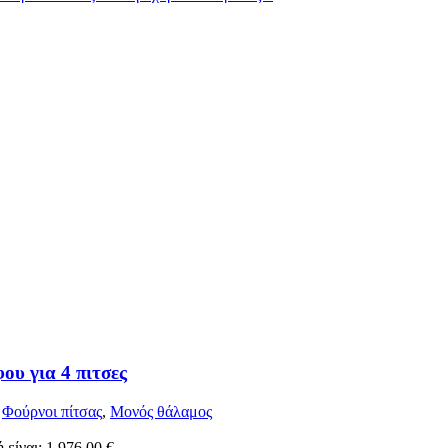
υ για 4 πιτσες
,
Φούρνοι πίτσας
,
Μονός θάλαμος
 είναι: 1.976,00 €.