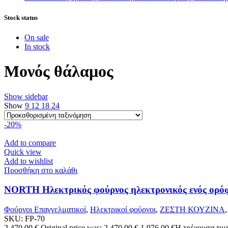
Stock status
On sale
In stock
Μονός θάλαμος
Show sidebar
Show
9
12
18
24
-20%
Add to compare
Quick view
Add to wishlist
Προσθήκη στο καλάθι
NORTH Ηλεκτρικός φούρνος ηλεκτρονικός ενός ορόφο
Φούρνοι Επαγγελματικοί
,
Ηλεκτρικοί φούρνοι
,
ΖΕΣΤΗ ΚΟΥΖΙΝΑ
SKU:
FP-70
2.470,00
€
Original price was: 2.470,00 €.
1.976,00
€
Η τρέχουσα τιμή