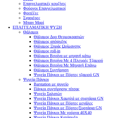
Επαγγελματικές κουζίνες
Φούρνοι Επαγγελματικοί
Φριτέζες
Σχαριέρες
Μπαιν Μαρί
ΕΠΑΓΓΕΛΜΑΤΙΚΗ ΨΥΞΗ
Θάλαμοι
Θάλαμος Δυο Θερμοκρασιών
Θάλαμος απόψυξης
Θάλαμος Ξηράς Ωρίμανσης
Θάλαμος roll-in
Θάλαμοι Βιτρίνα με μηχανή κάτω
Θάλαμοι Βιτρίνα Με 4 Πλευρές Τζαμιού
Θάλαμοι Βιτρίνα Με Μηχανή Επάνω
Θάλαμοι Συντήρηση
Ψυγεία Πάγκοι με Πόρτες τζαμιού GN
Ψυγεία Πάγκοι
Barstation με ψυγείο
Πάγκοι συντήρησης πίτσας
Ψυγείο Σαλατών
Ψυγεία Πάγκοι Χαμηλά με συρτάρια GN
Ψυγεία Πάγκοι με Πόρτες μεγάλες
Ψυγεία Πάγκοι με Πόρτες/Συρτάρια GN
Ψυγεία Πάγκοι Με γούρνα 40Χ40
Ψυγεία Πάγκοι Κατάψυξη