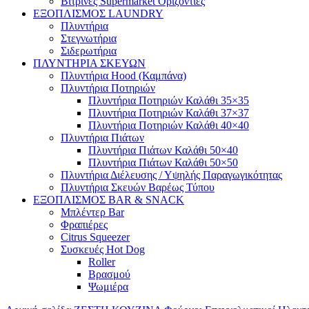
Βιτρίνες Supermarket Οριζόντιες
ΕΞΟΠΛΙΣΜΟΣ LAUNDRY
Πλυντήρια
Στεγνωτήρια
Σιδερωτήρια
ΠΛΥΝΤΗΡΙΑ ΣΚΕΥΩΝ
Πλυντήρια Hood (Καμπάνα)
Πλυντήρια Ποτηριών
Πλυντήρια Ποτηριών Καλάθι 35×35
Πλυντήρια Ποτηριών Καλάθι 37×37
Πλυντήρια Ποτηριών Καλάθι 40×40
Πλυντήρια Πιάτων
Πλυντήρια Πιάτων Καλάθι 50×40
Πλυντήρια Πιάτων Καλάθι 50×50
Πλυντήρια Διέλευσης / Υψηλής Παραγωγικότητας
Πλυντήρια Σκευών Βαρέως Τύπου
ΕΞΟΠΛΙΣΜΟΣ BAR & SNACK
Μπλέντερ Bar
Φραπιέρες
Citrus Squeezer
Συσκευές Hot Dog
Roller
Βρασμού
Ψωμιέρα