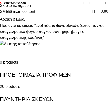
📞
+306945550406
Skip to navigation
Menu
0,0
Skip to main content
Αρχική σελίδα
Προϊόντα με ετικέτα “ανοξείδωτο ψυγείο|ανοξείδωτος πάγκος|
επαγγελματικό ψυγείο|πάγκος συντήρηση|ψυγείο
επαγγελματικής κουζίνας”
.
0 products
ΠΡΟΕΤΟΙΜΑΣΙΑ ΤΡΟΦΙΜΩΝ
20 products
ΠΛΥΝΤΗΡΙΑ ΣΚΕΥΩΝ