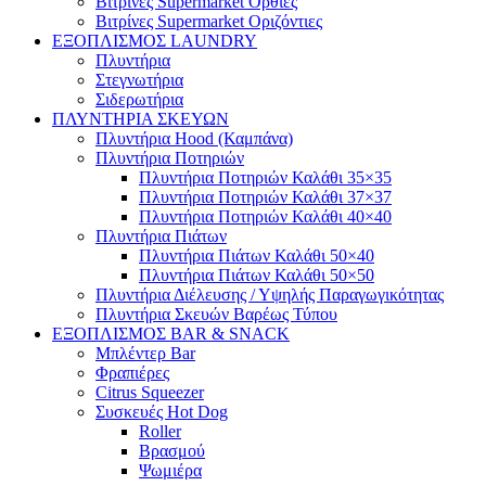
Βιτρίνες Supermarket Όρθιες
Βιτρίνες Supermarket Οριζόντιες
ΕΞΟΠΛΙΣΜΟΣ LAUNDRY
Πλυντήρια
Στεγνωτήρια
Σιδερωτήρια
ΠΛΥΝΤΗΡΙΑ ΣΚΕΥΩΝ
Πλυντήρια Hood (Καμπάνα)
Πλυντήρια Ποτηριών
Πλυντήρια Ποτηριών Καλάθι 35×35
Πλυντήρια Ποτηριών Καλάθι 37×37
Πλυντήρια Ποτηριών Καλάθι 40×40
Πλυντήρια Πιάτων
Πλυντήρια Πιάτων Καλάθι 50×40
Πλυντήρια Πιάτων Καλάθι 50×50
Πλυντήρια Διέλευσης / Υψηλής Παραγωγικότητας
Πλυντήρια Σκευών Βαρέως Τύπου
ΕΞΟΠΛΙΣΜΟΣ BAR & SNACK
Μπλέντερ Bar
Φραπιέρες
Citrus Squeezer
Συσκευές Hot Dog
Roller
Βρασμού
Ψωμιέρα