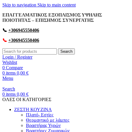
Skip to navigation
Skip to main content
ΕΠΑΓΓΕΛΜΑΤΙΚΟΣ ΕΞΟΠΛΙΣΜΟΣ ΥΨΗΛΗΣ
ΠΟΙΟΤΗΤΑΣ – ΕΠΙΣΗΜΟΣ ΣΥΝΕΡΓΑΤΗΣ
📞
+306945550406
📞
+306945550406
Search
Login / Register
Wishlist
0
Compare
0
items
0,00
€
Menu
Search
0
items
0,00
€
OΛΕΣ ΟΙ ΚΑΤΗΓΟΡΙΕΣ
ΖΕΣΤΗ ΚΟΥΖΙΝΑ
Πλατό- Εστίες
Θερμαντικό με λάμπες
Βραστήρας Υγρών
Βραστήρες Ζυμαρικών