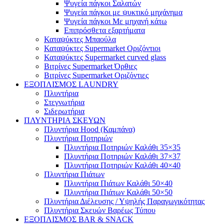
Ψυγεία πάγκοι Σαλατών
Ψυγεία πάγκοι με ψυκτικό μηχάνημα
Ψυγεία πάγκοι Με μηχανή κάτω
Επιπρόσθετα εξαρτήματα
Καταψύκτες Μπαούλα
Καταψύκτες Supermarket Οριζόντιοι
Καταψύκτες Supermarket curved glass
Βιτρίνες Supermarket Όρθιες
Βιτρίνες Supermarket Οριζόντιες
ΕΞΟΠΛΙΣΜΟΣ LAUNDRY
Πλυντήρια
Στεγνωτήρια
Σιδερωτήρια
ΠΛΥΝΤΗΡΙΑ ΣΚΕΥΩΝ
Πλυντήρια Hood (Καμπάνα)
Πλυντήρια Ποτηριών
Πλυντήρια Ποτηριών Καλάθι 35×35
Πλυντήρια Ποτηριών Καλάθι 37×37
Πλυντήρια Ποτηριών Καλάθι 40×40
Πλυντήρια Πιάτων
Πλυντήρια Πιάτων Καλάθι 50×40
Πλυντήρια Πιάτων Καλάθι 50×50
Πλυντήρια Διέλευσης / Υψηλής Παραγωγικότητας
Πλυντήρια Σκευών Βαρέως Τύπου
ΕΞΟΠΛΙΣΜΟΣ BAR & SNACK