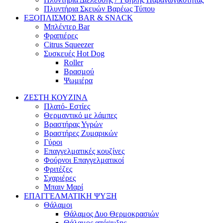
Πλυντήρια Σκευών Βαρέως Τύπου
ΕΞΟΠΛΙΣΜΟΣ BAR & SNACK
Μπλέντερ Bar
Φραπιέρες
Citrus Squeezer
Συσκευές Hot Dog
Roller
Βρασμού
Ψωμιέρα
ΖΕΣΤΗ ΚΟΥΖΙΝΑ
Πλατό- Εστίες
Θερμαντικό με λάμπες
Βραστήρας Υγρών
Βραστήρες Ζυμαρικών
Γύροι
Επαγγελματικές κουζίνες
Φούρνοι Επαγγελματικοί
Φριτέζες
Σχαριέρες
Μπαιν Μαρί
ΕΠΑΓΓΕΛΜΑΤΙΚΗ ΨΥΞΗ
Θάλαμοι
Θάλαμος Δυο Θερμοκρασιών
Θάλαμος απόψυξης