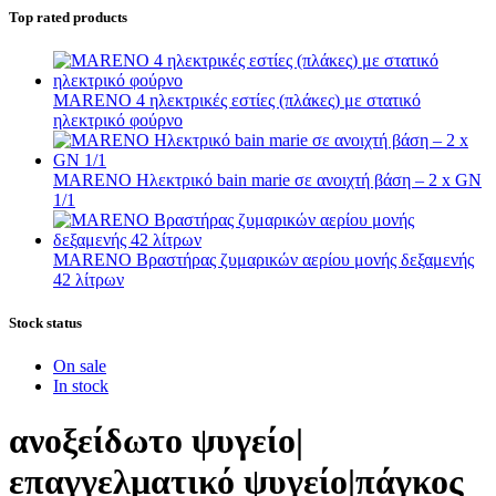
Top rated products
MARENO 4 ηλεκτρικές εστίες (πλάκες) με στατικό
ηλεκτρικό φούρνο
MARENO Ηλεκτρικό bain marie σε ανοιχτή βάση – 2 x GN
1/1
MARENO Βραστήρας ζυμαρικών αερίου μονής δεξαμενής
42 λίτρων
Stock status
On sale
In stock
ανοξείδωτο ψυγείο|
επαγγελματικό ψυγείο|πάγκος