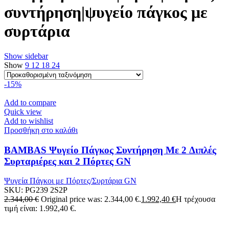
συντήρηση|ψυγείο πάγκος με
συρτάρια
Show sidebar
Show
9
12
18
24
-15%
Add to compare
Quick view
Add to wishlist
Προσθήκη στο καλάθι
BAMBAS Ψυγείο Πάγκος Συντήρηση Με 2 Διπλές
Συρταριέρες και 2 Πόρτες GN
Ψυγεία Πάγκοι με Πόρτες/Συρτάρια GN
SKU:
PG239 2S2P
2.344,00
€
Original price was: 2.344,00 €.
1.992,40
€
Η τρέχουσα
τιμή είναι: 1.992,40 €.