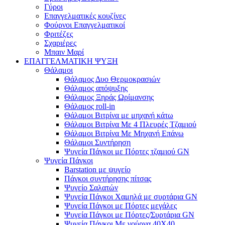
Γύροι
Επαγγελματικές κουζίνες
Φούρνοι Επαγγελματικοί
Φριτέζες
Σχαριέρες
Μπαιν Μαρί
ΕΠΑΓΓΕΛΜΑΤΙΚΗ ΨΥΞΗ
Θάλαμοι
Θάλαμος Δυο Θερμοκρασιών
Θάλαμος απόψυξης
Θάλαμος Ξηράς Ωρίμανσης
Θάλαμος roll-in
Θάλαμοι Βιτρίνα με μηχανή κάτω
Θάλαμοι Βιτρίνα Με 4 Πλευρές Τζαμιού
Θάλαμοι Βιτρίνα Με Μηχανή Επάνω
Θάλαμοι Συντήρηση
Ψυγεία Πάγκοι με Πόρτες τζαμιού GN
Ψυγεία Πάγκοι
Barstation με ψυγείο
Πάγκοι συντήρησης πίτσας
Ψυγείο Σαλατών
Ψυγεία Πάγκοι Χαμηλά με συρτάρια GN
Ψυγεία Πάγκοι με Πόρτες μεγάλες
Ψυγεία Πάγκοι με Πόρτες/Συρτάρια GN
Ψυγεία Πάγκοι Με γούρνα 40Χ40