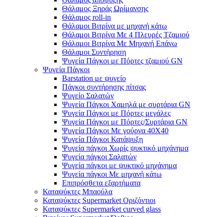
Θάλαμος Ξηράς Ωρίμανσης
Θάλαμος roll-in
Θάλαμοι Βιτρίνα με μηχανή κάτω
Θάλαμοι Βιτρίνα Με 4 Πλευρές Τζαμιού
Θάλαμοι Βιτρίνα Με Μηχανή Επάνω
Θάλαμοι Συντήρηση
Ψυγεία Πάγκοι με Πόρτες τζαμιού GN
Ψυγεία Πάγκοι
Barstation με ψυγείο
Πάγκοι συντήρησης πίτσας
Ψυγείο Σαλατών
Ψυγεία Πάγκοι Χαμηλά με συρτάρια GN
Ψυγεία Πάγκοι με Πόρτες μεγάλες
Ψυγεία Πάγκοι με Πόρτες/Συρτάρια GN
Ψυγεία Πάγκοι Με γούρνα 40Χ40
Ψυγεία Πάγκοι Κατάψυξη
Ψυγεία πάγκοι Χωρίς ψυκτικό μηχάνημα
Ψυγεία πάγκοι Σαλατών
Ψυγεία πάγκοι με ψυκτικό μηχάνημα
Ψυγεία πάγκοι Με μηχανή κάτω
Επιπρόσθετα εξαρτήματα
Καταψύκτες Μπαούλα
Καταψύκτες Supermarket Οριζόντιοι
Καταψύκτες Supermarket curved glass