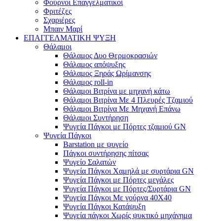
Φούρνοι Επαγγελματικοί
Φριτέζες
Σχαριέρες
Μπαιν Μαρί
ΕΠΑΓΓΕΛΜΑΤΙΚΗ ΨΥΞΗ
Θάλαμοι
Θάλαμος Δυο Θερμοκρασιών
Θάλαμος απόψυξης
Θάλαμος Ξηράς Ωρίμανσης
Θάλαμος roll-in
Θάλαμοι Βιτρίνα με μηχανή κάτω
Θάλαμοι Βιτρίνα Με 4 Πλευρές Τζαμιού
Θάλαμοι Βιτρίνα Με Μηχανή Επάνω
Θάλαμοι Συντήρηση
Ψυγεία Πάγκοι με Πόρτες τζαμιού GN
Ψυγεία Πάγκοι
Barstation με ψυγείο
Πάγκοι συντήρησης πίτσας
Ψυγείο Σαλατών
Ψυγεία Πάγκοι Χαμηλά με συρτάρια GN
Ψυγεία Πάγκοι με Πόρτες μεγάλες
Ψυγεία Πάγκοι με Πόρτες/Συρτάρια GN
Ψυγεία Πάγκοι Με γούρνα 40Χ40
Ψυγεία Πάγκοι Κατάψυξη
Ψυγεία πάγκοι Χωρίς ψυκτικό μηχάνημα