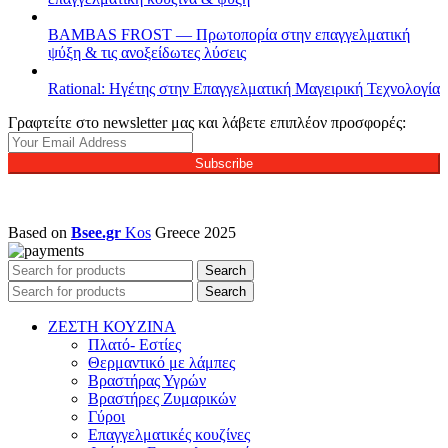
BAMBAS FROST — Πρωτοπορία στην επαγγελματική
ψύξη & τις ανοξείδωτες λύσεις
Rational: Ηγέτης στην Επαγγελματική Μαγειρική Τεχνολογία
Γραφτείτε στο newsletter μας και λάβετε επιπλέον προσφορές:
Subscribe
Based on
Bsee.gr
Kos
Greece
2025
Search
Search
ΖΕΣΤΗ ΚΟΥΖΙΝΑ
Πλατό- Εστίες
Θερμαντικό με λάμπες
Βραστήρας Υγρών
Βραστήρες Ζυμαρικών
Γύροι
Επαγγελματικές κουζίνες