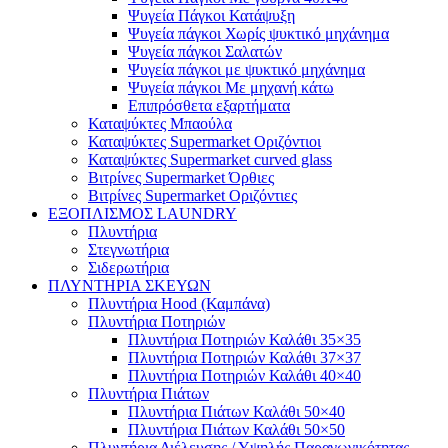
Ψυγεία Πάγκοι Κατάψυξη
Ψυγεία πάγκοι Χωρίς ψυκτικό μηχάνημα
Ψυγεία πάγκοι Σαλατών
Ψυγεία πάγκοι με ψυκτικό μηχάνημα
Ψυγεία πάγκοι Με μηχανή κάτω
Επιπρόσθετα εξαρτήματα
Καταψύκτες Μπαούλα
Καταψύκτες Supermarket Οριζόντιοι
Καταψύκτες Supermarket curved glass
Βιτρίνες Supermarket Όρθιες
Βιτρίνες Supermarket Οριζόντιες
ΕΞΟΠΛΙΣΜΟΣ LAUNDRY
Πλυντήρια
Στεγνωτήρια
Σιδερωτήρια
ΠΛΥΝΤΗΡΙΑ ΣΚΕΥΩΝ
Πλυντήρια Hood (Καμπάνα)
Πλυντήρια Ποτηριών
Πλυντήρια Ποτηριών Καλάθι 35×35
Πλυντήρια Ποτηριών Καλάθι 37×37
Πλυντήρια Ποτηριών Καλάθι 40×40
Πλυντήρια Πιάτων
Πλυντήρια Πιάτων Καλάθι 50×40
Πλυντήρια Πιάτων Καλάθι 50×50
Πλυντήρια Διέλευσης / Υψηλής Παραγωγικότητας