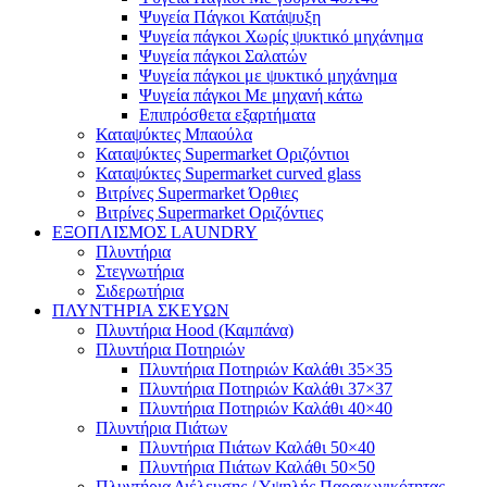
Ψυγεία Πάγκοι Κατάψυξη
Ψυγεία πάγκοι Χωρίς ψυκτικό μηχάνημα
Ψυγεία πάγκοι Σαλατών
Ψυγεία πάγκοι με ψυκτικό μηχάνημα
Ψυγεία πάγκοι Με μηχανή κάτω
Επιπρόσθετα εξαρτήματα
Καταψύκτες Μπαούλα
Καταψύκτες Supermarket Οριζόντιοι
Καταψύκτες Supermarket curved glass
Βιτρίνες Supermarket Όρθιες
Βιτρίνες Supermarket Οριζόντιες
ΕΞΟΠΛΙΣΜΟΣ LAUNDRY
Πλυντήρια
Στεγνωτήρια
Σιδερωτήρια
ΠΛΥΝΤΗΡΙΑ ΣΚΕΥΩΝ
Πλυντήρια Hood (Καμπάνα)
Πλυντήρια Ποτηριών
Πλυντήρια Ποτηριών Καλάθι 35×35
Πλυντήρια Ποτηριών Καλάθι 37×37
Πλυντήρια Ποτηριών Καλάθι 40×40
Πλυντήρια Πιάτων
Πλυντήρια Πιάτων Καλάθι 50×40
Πλυντήρια Πιάτων Καλάθι 50×50
Πλυντήρια Διέλευσης / Υψηλής Παραγωγικότητας