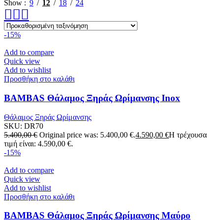
Show
9
12
18
24
-15%
Add to compare
Quick view
Add to wishlist
Προσθήκη στο καλάθι
BAMBAS Θάλαμος Ξηράς Ωρίμανσης Inox
Θάλαμος Ξηράς Ωρίμανσης
SKU:
DR70
5.400,00
€
Original price was: 5.400,00 €.
4.590,00
€
Η τρέχουσα
τιμή είναι: 4.590,00 €.
-15%
Add to compare
Quick view
Add to wishlist
Προσθήκη στο καλάθι
BAMBAS Θάλαμος Ξηράς Ωρίμανσης Μαύρο