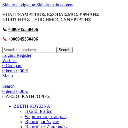
Skip to navigation
Skip to main content
ΕΠΑΓΓΕΛΜΑΤΙΚΟΣ ΕΞΟΠΛΙΣΜΟΣ ΥΨΗΛΗΣ
ΠΟΙΟΤΗΤΑΣ – ΕΠΙΣΗΜΟΣ ΣΥΝΕΡΓΑΤΗΣ
📞
+306945550406
📞
+306945550406
Search
Login / Register
Wishlist
0
Compare
0
items
0,00
€
Menu
Search
0
items
0,00
€
OΛΕΣ ΟΙ ΚΑΤΗΓΟΡΙΕΣ
ΖΕΣΤΗ ΚΟΥΖΙΝΑ
Πλατό- Εστίες
Θερμαντικό με λάμπες
Βραστήρας Υγρών
Βραστήρες Ζυμαρικών