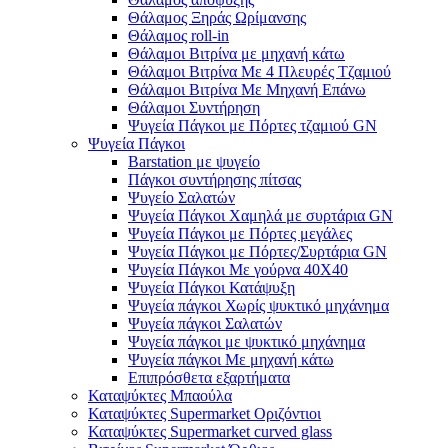
Θάλαμος Ξηράς Ωρίμανσης
Θάλαμος roll-in
Θάλαμοι Βιτρίνα με μηχανή κάτω
Θάλαμοι Βιτρίνα Με 4 Πλευρές Τζαμιού
Θάλαμοι Βιτρίνα Με Μηχανή Επάνω
Θάλαμοι Συντήρηση
Ψυγεία Πάγκοι με Πόρτες τζαμιού GN
Ψυγεία Πάγκοι
Barstation με ψυγείο
Πάγκοι συντήρησης πίτσας
Ψυγείο Σαλατών
Ψυγεία Πάγκοι Χαμηλά με συρτάρια GN
Ψυγεία Πάγκοι με Πόρτες μεγάλες
Ψυγεία Πάγκοι με Πόρτες/Συρτάρια GN
Ψυγεία Πάγκοι Με γούρνα 40Χ40
Ψυγεία Πάγκοι Κατάψυξη
Ψυγεία πάγκοι Χωρίς ψυκτικό μηχάνημα
Ψυγεία πάγκοι Σαλατών
Ψυγεία πάγκοι με ψυκτικό μηχάνημα
Ψυγεία πάγκοι Με μηχανή κάτω
Επιπρόσθετα εξαρτήματα
Καταψύκτες Μπαούλα
Καταψύκτες Supermarket Οριζόντιοι
Καταψύκτες Supermarket curved glass