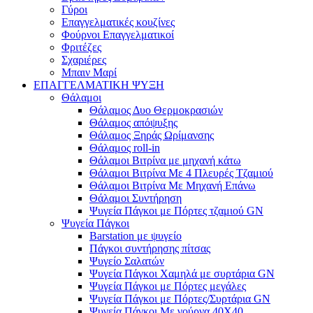
Γύροι
Επαγγελματικές κουζίνες
Φούρνοι Επαγγελματικοί
Φριτέζες
Σχαριέρες
Μπαιν Μαρί
ΕΠΑΓΓΕΛΜΑΤΙΚΗ ΨΥΞΗ
Θάλαμοι
Θάλαμος Δυο Θερμοκρασιών
Θάλαμος απόψυξης
Θάλαμος Ξηράς Ωρίμανσης
Θάλαμος roll-in
Θάλαμοι Βιτρίνα με μηχανή κάτω
Θάλαμοι Βιτρίνα Με 4 Πλευρές Τζαμιού
Θάλαμοι Βιτρίνα Με Μηχανή Επάνω
Θάλαμοι Συντήρηση
Ψυγεία Πάγκοι με Πόρτες τζαμιού GN
Ψυγεία Πάγκοι
Barstation με ψυγείο
Πάγκοι συντήρησης πίτσας
Ψυγείο Σαλατών
Ψυγεία Πάγκοι Χαμηλά με συρτάρια GN
Ψυγεία Πάγκοι με Πόρτες μεγάλες
Ψυγεία Πάγκοι με Πόρτες/Συρτάρια GN
Ψυγεία Πάγκοι Με γούρνα 40Χ40