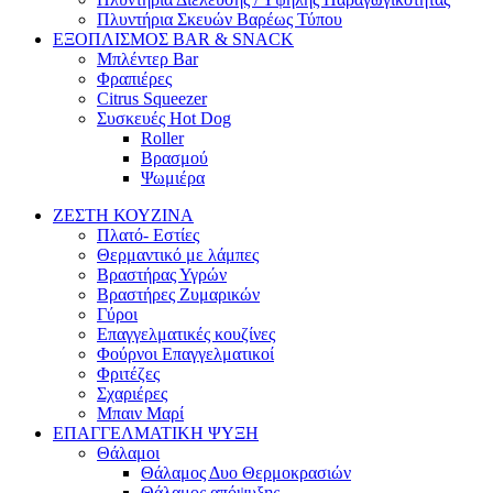
Πλυντήρια Σκευών Βαρέως Τύπου
ΕΞΟΠΛΙΣΜΟΣ BAR & SNACK
Μπλέντερ Bar
Φραπιέρες
Citrus Squeezer
Συσκευές Hot Dog
Roller
Βρασμού
Ψωμιέρα
ΖΕΣΤΗ ΚΟΥΖΙΝΑ
Πλατό- Εστίες
Θερμαντικό με λάμπες
Βραστήρας Υγρών
Βραστήρες Ζυμαρικών
Γύροι
Επαγγελματικές κουζίνες
Φούρνοι Επαγγελματικοί
Φριτέζες
Σχαριέρες
Μπαιν Μαρί
ΕΠΑΓΓΕΛΜΑΤΙΚΗ ΨΥΞΗ
Θάλαμοι
Θάλαμος Δυο Θερμοκρασιών
Θάλαμος απόψυξης