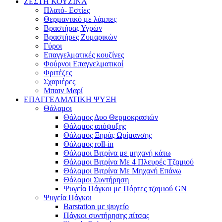
ΖΕΣΤΗ ΚΟΥΖΙΝΑ
Πλατό- Εστίες
Θερμαντικό με λάμπες
Βραστήρας Υγρών
Βραστήρες Ζυμαρικών
Γύροι
Επαγγελματικές κουζίνες
Φούρνοι Επαγγελματικοί
Φριτέζες
Σχαριέρες
Μπαιν Μαρί
ΕΠΑΓΓΕΛΜΑΤΙΚΗ ΨΥΞΗ
Θάλαμοι
Θάλαμος Δυο Θερμοκρασιών
Θάλαμος απόψυξης
Θάλαμος Ξηράς Ωρίμανσης
Θάλαμος roll-in
Θάλαμοι Βιτρίνα με μηχανή κάτω
Θάλαμοι Βιτρίνα Με 4 Πλευρές Τζαμιού
Θάλαμοι Βιτρίνα Με Μηχανή Επάνω
Θάλαμοι Συντήρηση
Ψυγεία Πάγκοι με Πόρτες τζαμιού GN
Ψυγεία Πάγκοι
Barstation με ψυγείο
Πάγκοι συντήρησης πίτσας