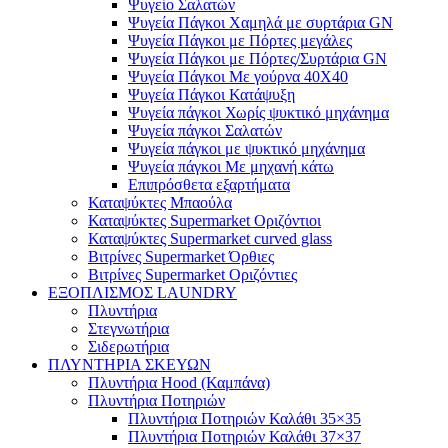
Ψυγείο Σαλατών
Ψυγεία Πάγκοι Χαμηλά με συρτάρια GN
Ψυγεία Πάγκοι με Πόρτες μεγάλες
Ψυγεία Πάγκοι με Πόρτες/Συρτάρια GN
Ψυγεία Πάγκοι Με γούρνα 40Χ40
Ψυγεία Πάγκοι Κατάψυξη
Ψυγεία πάγκοι Χωρίς ψυκτικό μηχάνημα
Ψυγεία πάγκοι Σαλατών
Ψυγεία πάγκοι με ψυκτικό μηχάνημα
Ψυγεία πάγκοι Με μηχανή κάτω
Επιπρόσθετα εξαρτήματα
Καταψύκτες Μπαούλα
Καταψύκτες Supermarket Οριζόντιοι
Καταψύκτες Supermarket curved glass
Βιτρίνες Supermarket Όρθιες
Βιτρίνες Supermarket Οριζόντιες
ΕΞΟΠΛΙΣΜΟΣ LAUNDRY
Πλυντήρια
Στεγνωτήρια
Σιδερωτήρια
ΠΛΥΝΤΗΡΙΑ ΣΚΕΥΩΝ
Πλυντήρια Hood (Καμπάνα)
Πλυντήρια Ποτηριών
Πλυντήρια Ποτηριών Καλάθι 35×35
Πλυντήρια Ποτηριών Καλάθι 37×37