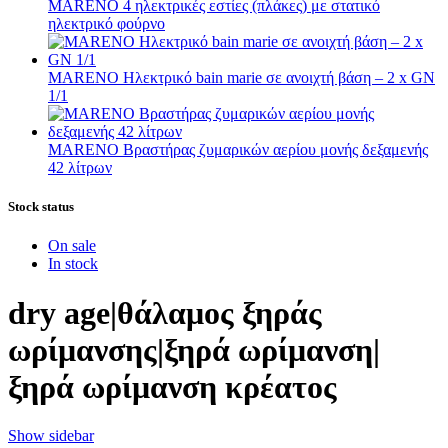
MARENO 4 ηλεκτρικές εστίες (πλάκες) με στατικό
ηλεκτρικό φούρνο
MARENO Ηλεκτρικό bain marie σε ανοιχτή βάση – 2 x GN
1/1
MARENO Βραστήρας ζυμαρικών αερίου μονής δεξαμενής
42 λίτρων
Stock status
On sale
In stock
dry age|θάλαμος ξηράς
ωρίμανσης|ξηρά ωρίμανση|
ξηρά ωρίμανση κρέατος
Show sidebar