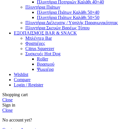
Πλυντήρια Ποτηριών Καλάθι 40×40
Πλυντήρια Πιάτων
Πλυντήρια Πιάτων Καλάθι 50×40
Πλυντήρια Πιάτων Καλάθι 50×50
Πλυντήρια Διέλευσης / Υψηλής Παραγωγικότητας
Πλυντήρια Σκευών Βαρέως Τύπου
ΕΞΟΠΛΙΣΜΟΣ BAR & SNACK
Μπλέντερ Bar
Φραπιέρες
Citrus Squeezer
Συσκευές Hot Dog
Roller
Βρασμού
Ψωμιέρα
Wishlist
Compare
Login / Register
Shopping cart
Close
Sign in
Close
No account yet?