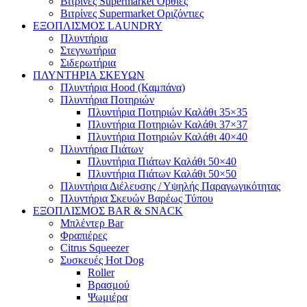
Βιτρίνες Supermarket Όρθιες
Βιτρίνες Supermarket Οριζόντιες
ΕΞΟΠΛΙΣΜΟΣ LAUNDRY
Πλυντήρια
Στεγνωτήρια
Σιδερωτήρια
ΠΛΥΝΤΗΡΙΑ ΣΚΕΥΩΝ
Πλυντήρια Hood (Καμπάνα)
Πλυντήρια Ποτηριών
Πλυντήρια Ποτηριών Καλάθι 35×35
Πλυντήρια Ποτηριών Καλάθι 37×37
Πλυντήρια Ποτηριών Καλάθι 40×40
Πλυντήρια Πιάτων
Πλυντήρια Πιάτων Καλάθι 50×40
Πλυντήρια Πιάτων Καλάθι 50×50
Πλυντήρια Διέλευσης / Υψηλής Παραγωγικότητας
Πλυντήρια Σκευών Βαρέως Τύπου
ΕΞΟΠΛΙΣΜΟΣ BAR & SNACK
Μπλέντερ Bar
Φραπιέρες
Citrus Squeezer
Συσκευές Hot Dog
Roller
Βρασμού
Ψωμιέρα