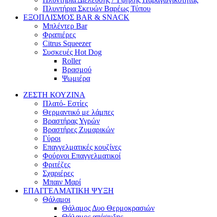
Πλυντήρια Σκευών Βαρέως Τύπου
ΕΞΟΠΛΙΣΜΟΣ BAR & SNACK
Μπλέντερ Bar
Φραπιέρες
Citrus Squeezer
Συσκευές Hot Dog
Roller
Βρασμού
Ψωμιέρα
ΖΕΣΤΗ ΚΟΥΖΙΝΑ
Πλατό- Εστίες
Θερμαντικό με λάμπες
Βραστήρας Υγρών
Βραστήρες Ζυμαρικών
Γύροι
Επαγγελματικές κουζίνες
Φούρνοι Επαγγελματικοί
Φριτέζες
Σχαριέρες
Μπαιν Μαρί
ΕΠΑΓΓΕΛΜΑΤΙΚΗ ΨΥΞΗ
Θάλαμοι
Θάλαμος Δυο Θερμοκρασιών
Θάλαμος απόψυξης