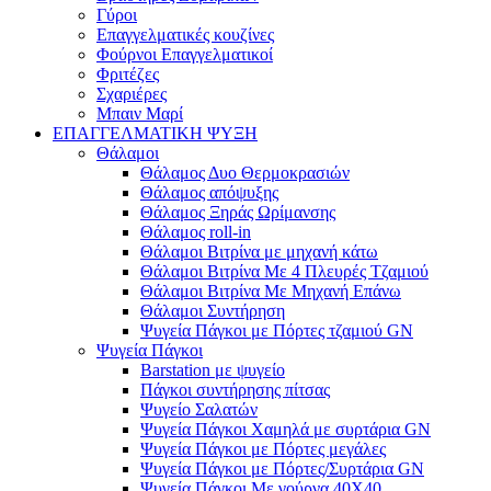
Γύροι
Επαγγελματικές κουζίνες
Φούρνοι Επαγγελματικοί
Φριτέζες
Σχαριέρες
Μπαιν Μαρί
ΕΠΑΓΓΕΛΜΑΤΙΚΗ ΨΥΞΗ
Θάλαμοι
Θάλαμος Δυο Θερμοκρασιών
Θάλαμος απόψυξης
Θάλαμος Ξηράς Ωρίμανσης
Θάλαμος roll-in
Θάλαμοι Βιτρίνα με μηχανή κάτω
Θάλαμοι Βιτρίνα Με 4 Πλευρές Τζαμιού
Θάλαμοι Βιτρίνα Με Μηχανή Επάνω
Θάλαμοι Συντήρηση
Ψυγεία Πάγκοι με Πόρτες τζαμιού GN
Ψυγεία Πάγκοι
Barstation με ψυγείο
Πάγκοι συντήρησης πίτσας
Ψυγείο Σαλατών
Ψυγεία Πάγκοι Χαμηλά με συρτάρια GN
Ψυγεία Πάγκοι με Πόρτες μεγάλες
Ψυγεία Πάγκοι με Πόρτες/Συρτάρια GN
Ψυγεία Πάγκοι Με γούρνα 40Χ40