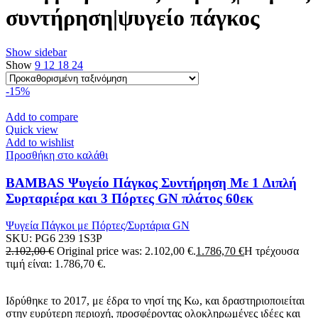
συντήρηση|ψυγείο πάγκος
Show sidebar
Show
9
12
18
24
-15%
Add to compare
Quick view
Add to wishlist
Προσθήκη στο καλάθι
BAMBAS Ψυγείο Πάγκος Συντήρηση Με 1 Διπλή
Συρταριέρα και 3 Πόρτες GN πλάτος 60εκ
Ψυγεία Πάγκοι με Πόρτες/Συρτάρια GN
SKU:
PG6 239 1S3P
2.102,00
€
Original price was: 2.102,00 €.
1.786,70
€
Η τρέχουσα
τιμή είναι: 1.786,70 €.
Ιδρύθηκε το 2017, με έδρα το νησί της Κω, και δραστηριοποιείται
στην ευρύτερη περιοχή, προσφέροντας ολοκληρωμένες ιδέες και