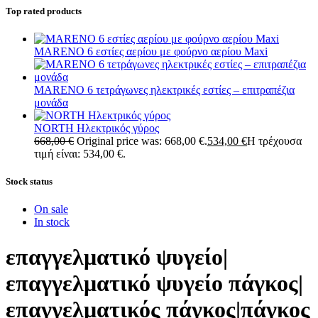
Top rated products
MARENO 6 εστίες αερίου με φούρνο αερίου Maxi
MARENO 6 τετράγωνες ηλεκτρικές εστίες – επιτραπέζια
μονάδα
NORTH Ηλεκτρικός γύρος
668,00
€
Original price was: 668,00 €.
534,00
€
Η τρέχουσα
τιμή είναι: 534,00 €.
Stock status
On sale
In stock
επαγγελματικό ψυγείο|
επαγγελματικό ψυγείο πάγκος|
επαγγελματικός πάγκος|πάγκος