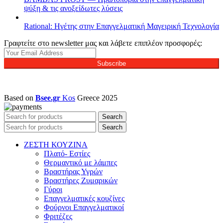
ψύξη & τις ανοξείδωτες λύσεις
Rational: Ηγέτης στην Επαγγελματική Μαγειρική Τεχνολογία
Γραφτείτε στο newsletter μας και λάβετε επιπλέον προσφορές:
Subscribe
Based on
Bsee.gr
Kos
Greece
2025
Search
Search
ΖΕΣΤΗ ΚΟΥΖΙΝΑ
Πλατό- Εστίες
Θερμαντικό με λάμπες
Βραστήρας Υγρών
Βραστήρες Ζυμαρικών
Γύροι
Επαγγελματικές κουζίνες
Φούρνοι Επαγγελματικοί
Φριτέζες