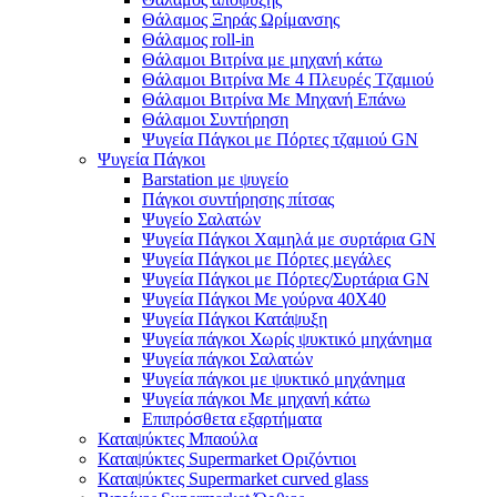
Θάλαμος Ξηράς Ωρίμανσης
Θάλαμος roll-in
Θάλαμοι Βιτρίνα με μηχανή κάτω
Θάλαμοι Βιτρίνα Με 4 Πλευρές Τζαμιού
Θάλαμοι Βιτρίνα Με Μηχανή Επάνω
Θάλαμοι Συντήρηση
Ψυγεία Πάγκοι με Πόρτες τζαμιού GN
Ψυγεία Πάγκοι
Barstation με ψυγείο
Πάγκοι συντήρησης πίτσας
Ψυγείο Σαλατών
Ψυγεία Πάγκοι Χαμηλά με συρτάρια GN
Ψυγεία Πάγκοι με Πόρτες μεγάλες
Ψυγεία Πάγκοι με Πόρτες/Συρτάρια GN
Ψυγεία Πάγκοι Με γούρνα 40Χ40
Ψυγεία Πάγκοι Κατάψυξη
Ψυγεία πάγκοι Χωρίς ψυκτικό μηχάνημα
Ψυγεία πάγκοι Σαλατών
Ψυγεία πάγκοι με ψυκτικό μηχάνημα
Ψυγεία πάγκοι Με μηχανή κάτω
Επιπρόσθετα εξαρτήματα
Καταψύκτες Μπαούλα
Καταψύκτες Supermarket Οριζόντιοι
Καταψύκτες Supermarket curved glass