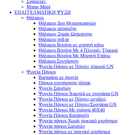
Σχαριέρες
Μπαιν Μαρί
ΕΠΑΓΓΕΛΜΑΤΙΚΗ ΨΥΞΗ
Θάλαμοι
Θάλαμος Δυο Θερμοκρασιών
Θάλαμος απόψυξης
Θάλαμος Ξηράς Ωρίμανσης
Θάλαμος roll-in
Θάλαμοι Βιτρίνα με μηχανή κάτω
Θάλαμοι Βιτρίνα Με 4 Πλευρές Τζαμιού
Θάλαμοι Βιτρίνα Με Μηχανή Επάνω
Θάλαμοι Συντήρηση
Ψυγεία Πάγκοι με Πόρτες τζαμιού GN
Ψυγεία Πάγκοι
Barstation με ψυγείο
Πάγκοι συντήρησης πίτσας
Ψυγείο Σαλατών
Ψυγεία Πάγκοι Χαμηλά με συρτάρια GN
Ψυγεία Πάγκοι με Πόρτες μεγάλες
Ψυγεία Πάγκοι με Πόρτες/Συρτάρια GN
Ψυγεία Πάγκοι Με γούρνα 40Χ40
Ψυγεία Πάγκοι Κατάψυξη
Ψυγεία πάγκοι Χωρίς ψυκτικό μηχάνημα
Ψυγεία πάγκοι Σαλατών
Ψυγεία πάγκοι με ψυκτικό μηχάνημα