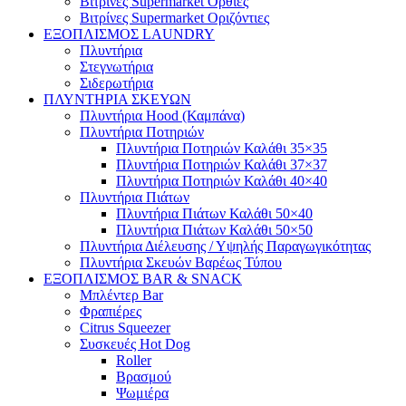
Βιτρίνες Supermarket Όρθιες
Βιτρίνες Supermarket Οριζόντιες
ΕΞΟΠΛΙΣΜΟΣ LAUNDRY
Πλυντήρια
Στεγνωτήρια
Σιδερωτήρια
ΠΛΥΝΤΗΡΙΑ ΣΚΕΥΩΝ
Πλυντήρια Hood (Καμπάνα)
Πλυντήρια Ποτηριών
Πλυντήρια Ποτηριών Καλάθι 35×35
Πλυντήρια Ποτηριών Καλάθι 37×37
Πλυντήρια Ποτηριών Καλάθι 40×40
Πλυντήρια Πιάτων
Πλυντήρια Πιάτων Καλάθι 50×40
Πλυντήρια Πιάτων Καλάθι 50×50
Πλυντήρια Διέλευσης / Υψηλής Παραγωγικότητας
Πλυντήρια Σκευών Βαρέως Τύπου
ΕΞΟΠΛΙΣΜΟΣ BAR & SNACK
Μπλέντερ Bar
Φραπιέρες
Citrus Squeezer
Συσκευές Hot Dog
Roller
Βρασμού
Ψωμιέρα