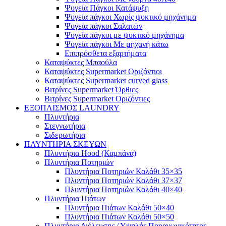
Ψυγεία Πάγκοι Κατάψυξη
Ψυγεία πάγκοι Χωρίς ψυκτικό μηχάνημα
Ψυγεία πάγκοι Σαλατών
Ψυγεία πάγκοι με ψυκτικό μηχάνημα
Ψυγεία πάγκοι Με μηχανή κάτω
Επιπρόσθετα εξαρτήματα
Καταψύκτες Μπαούλα
Καταψύκτες Supermarket Οριζόντιοι
Καταψύκτες Supermarket curved glass
Βιτρίνες Supermarket Όρθιες
Βιτρίνες Supermarket Οριζόντιες
ΕΞΟΠΛΙΣΜΟΣ LAUNDRY
Πλυντήρια
Στεγνωτήρια
Σιδερωτήρια
ΠΛΥΝΤΗΡΙΑ ΣΚΕΥΩΝ
Πλυντήρια Hood (Καμπάνα)
Πλυντήρια Ποτηριών
Πλυντήρια Ποτηριών Καλάθι 35×35
Πλυντήρια Ποτηριών Καλάθι 37×37
Πλυντήρια Ποτηριών Καλάθι 40×40
Πλυντήρια Πιάτων
Πλυντήρια Πιάτων Καλάθι 50×40
Πλυντήρια Πιάτων Καλάθι 50×50
Πλυντήρια Διέλευσης / Υψηλής Παραγωγικότητας