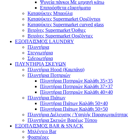
Ψυγεία πάγκοι Με μηχανή κάτω
Επιπρόσθετα εξαρτήματα
Καταψύκτες Μπαούλα
Καταψύκτες Supermarket Οριζόντιοι
Καταψύκτες Supermarket curved glass
Βιτρίνες Supermarket Όρθιες
Βιτρίνες Supermarket Οριζόντιες
ΕΞΟΠΛΙΣΜΟΣ LAUNDRY
Πλυντήρια
Στεγνωτήρια
Σιδερωτήρια
ΠΛΥΝΤΗΡΙΑ ΣΚΕΥΩΝ
Πλυντήρια Hood (Καμπάνα)
Πλυντήρια Ποτηριών
Πλυντήρια Ποτηριών Καλάθι 35×35
Πλυντήρια Ποτηριών Καλάθι 37×37
Πλυντήρια Ποτηριών Καλάθι 40×40
Πλυντήρια Πιάτων
Πλυντήρια Πιάτων Καλάθι 50×40
Πλυντήρια Πιάτων Καλάθι 50×50
Πλυντήρια Διέλευσης / Υψηλής Παραγωγικότητας
Πλυντήρια Σκευών Βαρέως Τύπου
ΕΞΟΠΛΙΣΜΟΣ BAR & SNACK
Μπλέντερ Bar
Φραπιέρες