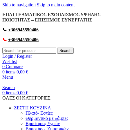
Skip to navigation
Skip to main content
ΕΠΑΓΓΕΛΜΑΤΙΚΟΣ ΕΞΟΠΛΙΣΜΟΣ ΥΨΗΛΗΣ
ΠΟΙΟΤΗΤΑΣ – ΕΠΙΣΗΜΟΣ ΣΥΝΕΡΓΑΤΗΣ
📞
+306945550406
📞
+306945550406
Search
Login / Register
Wishlist
0
Compare
0
items
0,00
€
Menu
Search
0
items
0,00
€
OΛΕΣ ΟΙ ΚΑΤΗΓΟΡΙΕΣ
ΖΕΣΤΗ ΚΟΥΖΙΝΑ
Πλατό- Εστίες
Θερμαντικό με λάμπες
Βραστήρας Υγρών
Βραστήρες Ζυμαρικών