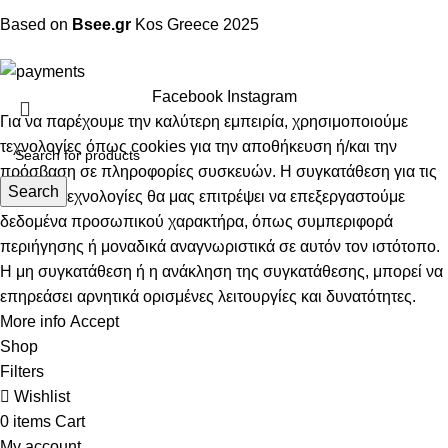
Based on
Bsee.gr
Kos
Greece
2025
Facebook
Instagram
Για να παρέχουμε την καλύτερη εμπειρία, χρησιμοποιούμε
τεχνολογίες όπως cookies για την αποθήκευση ή/και την
πρόσβαση σε πληροφορίες συσκευών. Η συγκατάθεση για τις
Search
εν λόγω τεχνολογίες θα μας επιτρέψει να επεξεργαστούμε
δεδομένα προσωπικού χαρακτήρα, όπως συμπεριφορά
περιήγησης ή μοναδικά αναγνωριστικά σε αυτόν τον ιστότοπο.
Η μη συγκατάθεση ή η ανάκληση της συγκατάθεσης, μπορεί να
επηρεάσει αρνητικά ορισμένες λειτουργίες και δυνατότητες.
More info
Accept
Shop
Filters
Wishlist
0
items
Cart
My account