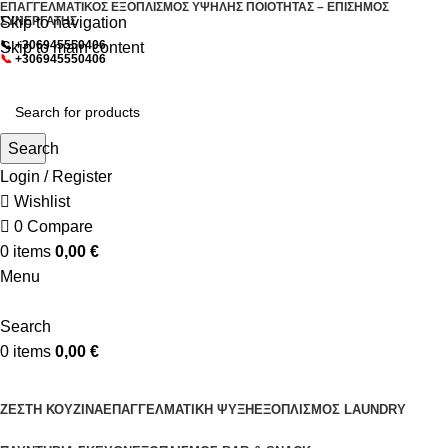
ΕΠΑΓΓΕΛΜΑΤΙΚΟΣ ΕΞΟΠΛΙΣΜΟΣ ΥΨΗΛΗΣ ΠΟΙΟΤΗΤΑΣ – ΕΠΙΣΗΜΟΣ
Skip to navigation
ΣΥΝΕΡΓΑΤΗΣ
📞
+306945550406
Skip to main content
📞
+306945550406
Search
Login / Register
Wishlist
0
Compare
0
items
0,00
€
Menu
Search
0
items
0,00
€
OΛΕΣ ΟΙ ΚΑΤΗΓΟΡΙΕΣ
ΖΕΣΤΗ ΚΟΥΖΙΝΑ
ΕΠΑΓΓΕΛΜΑΤΙΚΗ ΨΥΞΗ
ΕΞΟΠΛΙΣΜΟΣ LAUNDRY