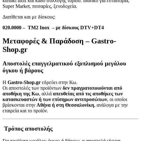
καπάκι inox και κάδο συλλογής τυριού. Ιδανικό για εστιατόρια,
Super Market, πιτσαρίες, ξενοδοχεία.
Διατίθεται και με δίσκους:
020.0000 – TM2 Inox – με δίσκους DTV+DT4
Μεταφορές & Παράδοση – Gastro-
Shop.gr
Αποστολές επαγγελματικού εξοπλισμού μεγάλου
όγκου ή βάρους
Η
Gastro-Shop.gr
εδρεύει στην Κω.
Οι αποστολές των προϊόντων
δεν πραγματοποιούνται από
αποθήκη της Κω
, αλλά
απευθείας από τις αποθήκες των
κατασκευαστών ή των επίσημων αντιπροσώπων
, οι οποίοι
βρίσκονται στην
Αθήνα ή στη Θεσσαλονίκη
, ανάλογα με την
εταιρεία και το προϊόν.
Τρόπος αποστολής
Για προϊόντα μεγάλου όγκου ή βάρους, η αποστολή γίνεται