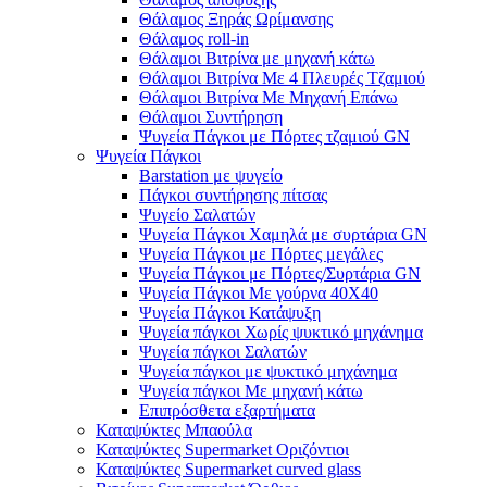
Θάλαμος Ξηράς Ωρίμανσης
Θάλαμος roll-in
Θάλαμοι Βιτρίνα με μηχανή κάτω
Θάλαμοι Βιτρίνα Με 4 Πλευρές Τζαμιού
Θάλαμοι Βιτρίνα Με Μηχανή Επάνω
Θάλαμοι Συντήρηση
Ψυγεία Πάγκοι με Πόρτες τζαμιού GN
Ψυγεία Πάγκοι
Barstation με ψυγείο
Πάγκοι συντήρησης πίτσας
Ψυγείο Σαλατών
Ψυγεία Πάγκοι Χαμηλά με συρτάρια GN
Ψυγεία Πάγκοι με Πόρτες μεγάλες
Ψυγεία Πάγκοι με Πόρτες/Συρτάρια GN
Ψυγεία Πάγκοι Με γούρνα 40Χ40
Ψυγεία Πάγκοι Κατάψυξη
Ψυγεία πάγκοι Χωρίς ψυκτικό μηχάνημα
Ψυγεία πάγκοι Σαλατών
Ψυγεία πάγκοι με ψυκτικό μηχάνημα
Ψυγεία πάγκοι Με μηχανή κάτω
Επιπρόσθετα εξαρτήματα
Καταψύκτες Μπαούλα
Καταψύκτες Supermarket Οριζόντιοι
Καταψύκτες Supermarket curved glass