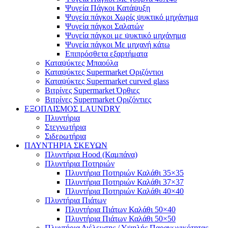
Ψυγεία Πάγκοι Κατάψυξη
Ψυγεία πάγκοι Χωρίς ψυκτικό μηχάνημα
Ψυγεία πάγκοι Σαλατών
Ψυγεία πάγκοι με ψυκτικό μηχάνημα
Ψυγεία πάγκοι Με μηχανή κάτω
Επιπρόσθετα εξαρτήματα
Καταψύκτες Μπαούλα
Καταψύκτες Supermarket Οριζόντιοι
Καταψύκτες Supermarket curved glass
Βιτρίνες Supermarket Όρθιες
Βιτρίνες Supermarket Οριζόντιες
ΕΞΟΠΛΙΣΜΟΣ LAUNDRY
Πλυντήρια
Στεγνωτήρια
Σιδερωτήρια
ΠΛΥΝΤΗΡΙΑ ΣΚΕΥΩΝ
Πλυντήρια Hood (Καμπάνα)
Πλυντήρια Ποτηριών
Πλυντήρια Ποτηριών Καλάθι 35×35
Πλυντήρια Ποτηριών Καλάθι 37×37
Πλυντήρια Ποτηριών Καλάθι 40×40
Πλυντήρια Πιάτων
Πλυντήρια Πιάτων Καλάθι 50×40
Πλυντήρια Πιάτων Καλάθι 50×50
Πλυντήρια Διέλευσης / Υψηλής Παραγωγικότητας