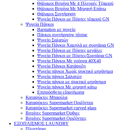
Θάλαμοι Βιτρίνα Με 4 Πλευρές Τζαμιού
Θάλαμοι Βιτρίνα Με Μηχανή Επάνω
Θάλαμοι Συντήρηση
Ψυγεία Πάγκοι με Πόρτες τζαμιού GN
Ψυγεία Πάγκοι
Barstation με ψυγείο
Πάγκοι συντήρησης πίτσας
Ψυγείο Σαλατών
Ψυγεία Πάγκοι Χαμηλά με συρτάρια GN
Ψυγεία Πάγκοι με Πόρτες μεγάλες
Ψυγεία Πάγκοι με Πόρτες/Συρτάρια GN
Ψυγεία Πάγκοι Με γούρνα 40Χ40
Ψυγεία Πάγκοι Κατάψυξη
Ψυγεία πάγκοι Χωρίς ψυκτικό μηχάνημα
Ψυγεία πάγκοι Σαλατών
Ψυγεία πάγκοι με ψυκτικό μηχάνημα
Ψυγεία πάγκοι Με μηχανή κάτω
Επιπρόσθετα εξαρτήματα
Καταψύκτες Μπαούλα
Καταψύκτες Supermarket Οριζόντιοι
Καταψύκτες Supermarket curved glass
Βιτρίνες Supermarket Όρθιες
Βιτρίνες Supermarket Οριζόντιες
ΕΞΟΠΛΙΣΜΟΣ LAUNDRY
Πλυντήρια