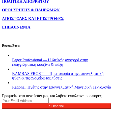
ΠΟΛΙΤΙΚΗ ΑΠΟΡΡΗΤΟΥ
ΟΡΟΙ ΧΡΗΣΗΣ & ΠΛΗΡΩΜΩΝ
ΑΠΟΣΤΟΛΕΣ ΚΑΙ ΕΠΙΣΤΡΟΦΕΣ
ΕΠΙΚΟΙΝΩΝΙΑ
Recent Posts
Fagor Professional — Η διεθνής αναφορά στην
επαγγελματική κουζίνα & ψύξη
BAMBAS FROST — Πρωτοπορία στην επαγγελματική
ψύξη & τις ανοξείδωτες λύσεις
Rational: Ηγέτης στην Επαγγελματική Μαγειρική Τεχνολογία
Γραφτείτε στο newsletter μας και λάβετε επιπλέον προσφορές:
Subscribe