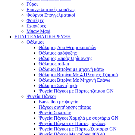
Γύροι
Επαγγελματικές κουζίνες
Φούρνοι Επαγγελματικοί
Φριτέζες
Σχαριέρες
Μπαιν Μαρί
ΕΠΑΓΓΕΛΜΑΤΙΚΗ ΨΥΞΗ
Θάλαμοι
Θάλαμος Δυο Θερμοκρασιών
Θάλαμος απόψυξης
Θάλαμος Ξηράς Ωρίμανσης
Θάλαμος roll-in
Θάλαμοι Βιτρίνα με μηχανή κάτω
Θάλαμοι Βιτρίνα Με 4 Πλευρές Τζαμιού
Θάλαμοι Βιτρίνα Με Μηχανή Επάνω
Θάλαμοι Συντήρηση
Ψυγεία Πάγκοι με Πόρτες τζαμιού GN
Ψυγεία Πάγκοι
Barstation με ψυγείο
Πάγκοι συντήρησης πίτσας
Ψυγείο Σαλατών
Ψυγεία Πάγκοι Χαμηλά με συρτάρια GN
Ψυγεία Πάγκοι με Πόρτες μεγάλες
Ψυγεία Πάγκοι με Πόρτες/Συρτάρια GN
Ψυγεία Πάγκοι Με γούρνα 40Χ40