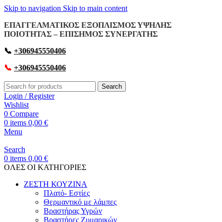
Skip to navigation
Skip to main content
ΕΠΑΓΓΕΛΜΑΤΙΚΟΣ ΕΞΟΠΛΙΣΜΟΣ ΥΨΗΛΗΣ
ΠΟΙΟΤΗΤΑΣ – ΕΠΙΣΗΜΟΣ ΣΥΝΕΡΓΑΤΗΣ
📞
+306945550406
📞
+306945550406
Search
Login / Register
Wishlist
0
Compare
0
items
0,00
€
Menu
Search
0
items
0,00
€
OΛΕΣ ΟΙ ΚΑΤΗΓΟΡΙΕΣ
ΖΕΣΤΗ ΚΟΥΖΙΝΑ
Πλατό- Εστίες
Θερμαντικό με λάμπες
Βραστήρας Υγρών
Βραστήρες Ζυμαρικών