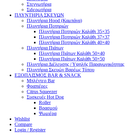
Στεγνωτήρια
Σιδερωτήρια
ΠΛΥΝΤΗΡΙΑ ΣΚΕΥΩΝ
Πλυντήρια Hood (Καμπάνα)
Πλυντήρια Ποτηριών
Πλυντήρια Ποτηριών Καλάθι 35×35
Πλυντήρια Ποτηριών Καλάθι 37×37
Πλυντήρια Ποτηριών Καλάθι 40×40
Πλυντήρια Πιάτων
Πλυντήρια Πιάτων Καλάθι 50×40
Πλυντήρια Πιάτων Καλάθι 50×50
Πλυντήρια Διέλευσης / Υψηλής Παραγωγικότητας
Πλυντήρια Σκευών Βαρέως Τύπου
ΕΞΟΠΛΙΣΜΟΣ BAR & SNACK
Μπλέντερ Bar
Φραπιέρες
Citrus Squeezer
Συσκευές Hot Dog
Roller
Βρασμού
Ψωμιέρα
Wishlist
Compare
Login / Register