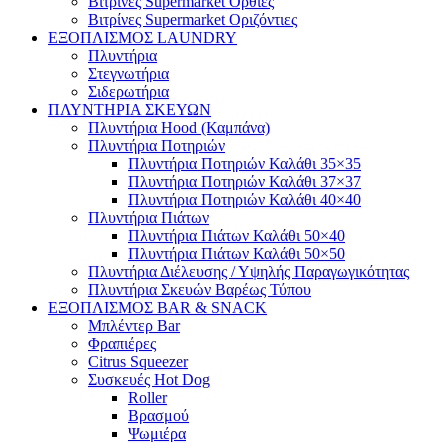
Βιτρίνες Supermarket Όρθιες
Βιτρίνες Supermarket Οριζόντιες
ΕΞΟΠΛΙΣΜΟΣ LAUNDRY
Πλυντήρια
Στεγνωτήρια
Σιδερωτήρια
ΠΛΥΝΤΗΡΙΑ ΣΚΕΥΩΝ
Πλυντήρια Hood (Καμπάνα)
Πλυντήρια Ποτηριών
Πλυντήρια Ποτηριών Καλάθι 35×35
Πλυντήρια Ποτηριών Καλάθι 37×37
Πλυντήρια Ποτηριών Καλάθι 40×40
Πλυντήρια Πιάτων
Πλυντήρια Πιάτων Καλάθι 50×40
Πλυντήρια Πιάτων Καλάθι 50×50
Πλυντήρια Διέλευσης / Υψηλής Παραγωγικότητας
Πλυντήρια Σκευών Βαρέως Τύπου
ΕΞΟΠΛΙΣΜΟΣ BAR & SNACK
Μπλέντερ Bar
Φραπιέρες
Citrus Squeezer
Συσκευές Hot Dog
Roller
Βρασμού
Ψωμιέρα