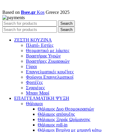
Based on
Bsee.gr
Kos
Greece
2025
Search
Search
ΖΕΣΤΗ ΚΟΥΖΙΝΑ
Πλατό- Εστίες
Θερμαντικό με λάμπες
Βραστήρας Υγρών
Βραστήρες Ζυμαρικών
Γύροι
Επαγγελματικές κουζίνες
Φούρνοι Επαγγελματικοί
Φριτέζες
Σχαριέρες
Μπαιν Μαρί
ΕΠΑΓΓΕΛΜΑΤΙΚΗ ΨΥΞΗ
Θάλαμοι
Θάλαμος Δυο Θερμοκρασιών
Θάλαμος απόψυξης
Θάλαμος Ξηράς Ωρίμανσης
Θάλαμος roll-in
Θάλαμοι Βιτρίνα με μηχανή κάτω