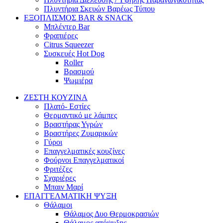
Πλυντήρια Σκευών Βαρέως Τύπου
ΕΞΟΠΛΙΣΜΟΣ BAR & SNACK
Μπλέντερ Bar
Φραπιέρες
Citrus Squeezer
Συσκευές Hot Dog
Roller
Βρασμού
Ψωμιέρα
ΖΕΣΤΗ ΚΟΥΖΙΝΑ
Πλατό- Εστίες
Θερμαντικό με λάμπες
Βραστήρας Υγρών
Βραστήρες Ζυμαρικών
Γύροι
Επαγγελματικές κουζίνες
Φούρνοι Επαγγελματικοί
Φριτέζες
Σχαριέρες
Μπαιν Μαρί
ΕΠΑΓΓΕΛΜΑΤΙΚΗ ΨΥΞΗ
Θάλαμοι
Θάλαμος Δυο Θερμοκρασιών
Θάλαμος απόψυξης