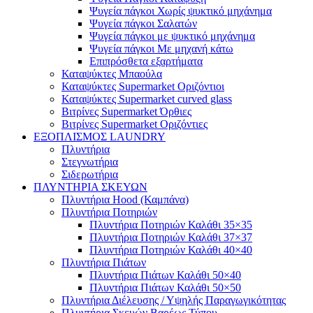
Ψυγεία πάγκοι Χωρίς ψυκτικό μηχάνημα
Ψυγεία πάγκοι Σαλατών
Ψυγεία πάγκοι με ψυκτικό μηχάνημα
Ψυγεία πάγκοι Με μηχανή κάτω
Επιπρόσθετα εξαρτήματα
Καταψύκτες Μπαούλα
Καταψύκτες Supermarket Οριζόντιοι
Καταψύκτες Supermarket curved glass
Βιτρίνες Supermarket Όρθιες
Βιτρίνες Supermarket Οριζόντιες
ΕΞΟΠΛΙΣΜΟΣ LAUNDRY
Πλυντήρια
Στεγνωτήρια
Σιδερωτήρια
ΠΛΥΝΤΗΡΙΑ ΣΚΕΥΩΝ
Πλυντήρια Hood (Καμπάνα)
Πλυντήρια Ποτηριών
Πλυντήρια Ποτηριών Καλάθι 35×35
Πλυντήρια Ποτηριών Καλάθι 37×37
Πλυντήρια Ποτηριών Καλάθι 40×40
Πλυντήρια Πιάτων
Πλυντήρια Πιάτων Καλάθι 50×40
Πλυντήρια Πιάτων Καλάθι 50×50
Πλυντήρια Διέλευσης / Υψηλής Παραγωγικότητας
Πλυντήρια Σκευών Βαρέως Τύπου