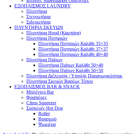
Βιτρίνες Supermarket Οριζόντιες
ΕΞΟΠΛΙΣΜΟΣ LAUNDRY
Πλυντήρια
Στεγνωτήρια
Σιδερωτήρια
ΠΛΥΝΤΗΡΙΑ ΣΚΕΥΩΝ
Πλυντήρια Hood (Καμπάνα)
Πλυντήρια Ποτηριών
Πλυντήρια Ποτηριών Καλάθι 35×35
Πλυντήρια Ποτηριών Καλάθι 37×37
Πλυντήρια Ποτηριών Καλάθι 40×40
Πλυντήρια Πιάτων
Πλυντήρια Πιάτων Καλάθι 50×40
Πλυντήρια Πιάτων Καλάθι 50×50
Πλυντήρια Διέλευσης / Υψηλής Παραγωγικότητας
Πλυντήρια Σκευών Βαρέως Τύπου
ΕΞΟΠΛΙΣΜΟΣ BAR & SNACK
Μπλέντερ Bar
Φραπιέρες
Citrus Squeezer
Συσκευές Hot Dog
Roller
Βρασμού
Ψωμιέρα