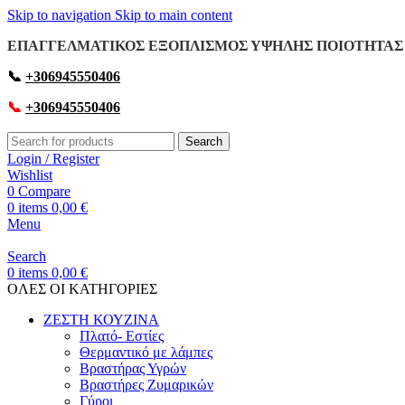
Skip to navigation
Skip to main content
ΕΠΑΓΓΕΛΜΑΤΙΚΟΣ ΕΞΟΠΛΙΣΜΟΣ ΥΨΗΛΗΣ ΠΟΙΟΤΗΤΑΣ 
📞
+306945550406
📞
+306945550406
Search
Login / Register
Wishlist
0
Compare
0
items
0,00
€
Menu
Search
0
items
0,00
€
OΛΕΣ ΟΙ ΚΑΤΗΓΟΡΙΕΣ
ΖΕΣΤΗ ΚΟΥΖΙΝΑ
Πλατό- Εστίες
Θερμαντικό με λάμπες
Βραστήρας Υγρών
Βραστήρες Ζυμαρικών
Γύροι