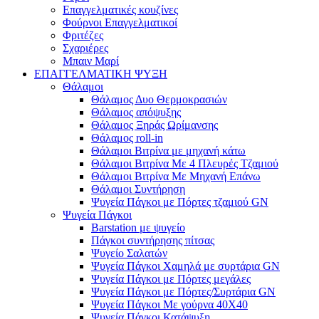
Επαγγελματικές κουζίνες
Φούρνοι Επαγγελματικοί
Φριτέζες
Σχαριέρες
Μπαιν Μαρί
ΕΠΑΓΓΕΛΜΑΤΙΚΗ ΨΥΞΗ
Θάλαμοι
Θάλαμος Δυο Θερμοκρασιών
Θάλαμος απόψυξης
Θάλαμος Ξηράς Ωρίμανσης
Θάλαμος roll-in
Θάλαμοι Βιτρίνα με μηχανή κάτω
Θάλαμοι Βιτρίνα Με 4 Πλευρές Τζαμιού
Θάλαμοι Βιτρίνα Με Μηχανή Επάνω
Θάλαμοι Συντήρηση
Ψυγεία Πάγκοι με Πόρτες τζαμιού GN
Ψυγεία Πάγκοι
Barstation με ψυγείο
Πάγκοι συντήρησης πίτσας
Ψυγείο Σαλατών
Ψυγεία Πάγκοι Χαμηλά με συρτάρια GN
Ψυγεία Πάγκοι με Πόρτες μεγάλες
Ψυγεία Πάγκοι με Πόρτες/Συρτάρια GN
Ψυγεία Πάγκοι Με γούρνα 40Χ40
Ψυγεία Πάγκοι Κατάψυξη