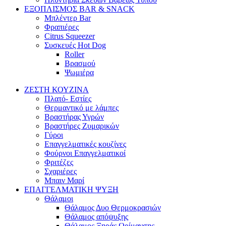
ΕΞΟΠΛΙΣΜΟΣ BAR & SNACK
Μπλέντερ Bar
Φραπιέρες
Citrus Squeezer
Συσκευές Hot Dog
Roller
Βρασμού
Ψωμιέρα
ΖΕΣΤΗ ΚΟΥΖΙΝΑ
Πλατό- Εστίες
Θερμαντικό με λάμπες
Βραστήρας Υγρών
Βραστήρες Ζυμαρικών
Γύροι
Επαγγελματικές κουζίνες
Φούρνοι Επαγγελματικοί
Φριτέζες
Σχαριέρες
Μπαιν Μαρί
ΕΠΑΓΓΕΛΜΑΤΙΚΗ ΨΥΞΗ
Θάλαμοι
Θάλαμος Δυο Θερμοκρασιών
Θάλαμος απόψυξης
Θάλαμος Ξηράς Ωρίμανσης