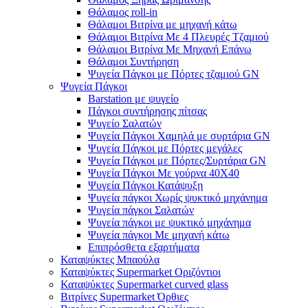
Θάλαμος roll-in
Θάλαμοι Βιτρίνα με μηχανή κάτω
Θάλαμοι Βιτρίνα Με 4 Πλευρές Τζαμιού
Θάλαμοι Βιτρίνα Με Μηχανή Επάνω
Θάλαμοι Συντήρηση
Ψυγεία Πάγκοι με Πόρτες τζαμιού GN
Ψυγεία Πάγκοι
Barstation με ψυγείο
Πάγκοι συντήρησης πίτσας
Ψυγείο Σαλατών
Ψυγεία Πάγκοι Χαμηλά με συρτάρια GN
Ψυγεία Πάγκοι με Πόρτες μεγάλες
Ψυγεία Πάγκοι με Πόρτες/Συρτάρια GN
Ψυγεία Πάγκοι Με γούρνα 40Χ40
Ψυγεία Πάγκοι Κατάψυξη
Ψυγεία πάγκοι Χωρίς ψυκτικό μηχάνημα
Ψυγεία πάγκοι Σαλατών
Ψυγεία πάγκοι με ψυκτικό μηχάνημα
Ψυγεία πάγκοι Με μηχανή κάτω
Επιπρόσθετα εξαρτήματα
Καταψύκτες Μπαούλα
Καταψύκτες Supermarket Οριζόντιοι
Καταψύκτες Supermarket curved glass
Βιτρίνες Supermarket Όρθιες