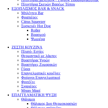
Πλυντήρια Σκευών Βαρέως Τύπου
ΕΞΟΠΛΙΣΜΟΣ BAR & SNACK
Μπλέντερ Bar
Φραπιέρες
Citrus Squeezer
Συσκευές Hot Dog
Roller
Βρασμού
Ψωμιέρα
ΖΕΣΤΗ ΚΟΥΖΙΝΑ
Πλατό- Εστίες
Θερμαντικό με λάμπες
Βραστήρας Υγρών
Βραστήρες Ζυμαρικών
Γύροι
Επαγγελματικές κουζίνες
Φούρνοι Επαγγελματικοί
Φριτέζες
Σχαριέρες
Μπαιν Μαρί
ΕΠΑΓΓΕΛΜΑΤΙΚΗ ΨΥΞΗ
Θάλαμοι
Θάλαμος Δυο Θερμοκρασιών
Θάλαμος απόψυξης