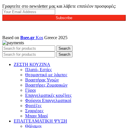
Γραφτείτε στο newsletter μας και λάβετε επιπλέον προσφορές:
Subscribe
Based on
Bsee.gr
Kos
Greece
2025
Search
Search
ΖΕΣΤΗ ΚΟΥΖΙΝΑ
Πλατό- Εστίες
Θερμαντικό με λάμπες
Βραστήρας Υγρών
Βραστήρες Ζυμαρικών
Γύροι
Επαγγελματικές κουζίνες
Φούρνοι Επαγγελματικοί
Φριτέζες
Σχαριέρες
Μπαιν Μαρί
ΕΠΑΓΓΕΛΜΑΤΙΚΗ ΨΥΞΗ
Θάλαμοι