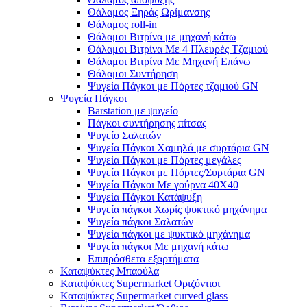
Θάλαμος Ξηράς Ωρίμανσης
Θάλαμος roll-in
Θάλαμοι Βιτρίνα με μηχανή κάτω
Θάλαμοι Βιτρίνα Με 4 Πλευρές Τζαμιού
Θάλαμοι Βιτρίνα Με Μηχανή Επάνω
Θάλαμοι Συντήρηση
Ψυγεία Πάγκοι με Πόρτες τζαμιού GN
Ψυγεία Πάγκοι
Barstation με ψυγείο
Πάγκοι συντήρησης πίτσας
Ψυγείο Σαλατών
Ψυγεία Πάγκοι Χαμηλά με συρτάρια GN
Ψυγεία Πάγκοι με Πόρτες μεγάλες
Ψυγεία Πάγκοι με Πόρτες/Συρτάρια GN
Ψυγεία Πάγκοι Με γούρνα 40Χ40
Ψυγεία Πάγκοι Κατάψυξη
Ψυγεία πάγκοι Χωρίς ψυκτικό μηχάνημα
Ψυγεία πάγκοι Σαλατών
Ψυγεία πάγκοι με ψυκτικό μηχάνημα
Ψυγεία πάγκοι Με μηχανή κάτω
Επιπρόσθετα εξαρτήματα
Καταψύκτες Μπαούλα
Καταψύκτες Supermarket Οριζόντιοι
Καταψύκτες Supermarket curved glass