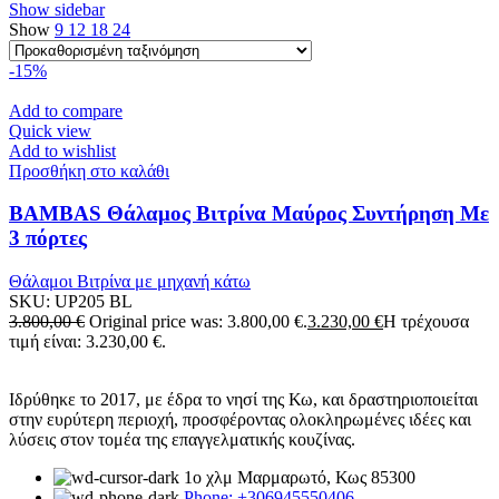
Show sidebar
Show
9
12
18
24
-15%
Add to compare
Quick view
Add to wishlist
Προσθήκη στο καλάθι
BAMBAS Θάλαμος Βιτρίνα Μαύρος Συντήρηση Με
3 πόρτες
Θάλαμοι Βιτρίνα με μηχανή κάτω
SKU:
UP205 BL
3.800,00
€
Original price was: 3.800,00 €.
3.230,00
€
Η τρέχουσα
τιμή είναι: 3.230,00 €.
Ιδρύθηκε το 2017, με έδρα το νησί της Κω, και δραστηριοποιείται
στην ευρύτερη περιοχή, προσφέροντας ολοκληρωμένες ιδέες και
λύσεις στον τομέα της επαγγελματικής κουζίνας.
1ο χλμ Μαρμαρωτό, Κως 85300
Phone: +306945550406