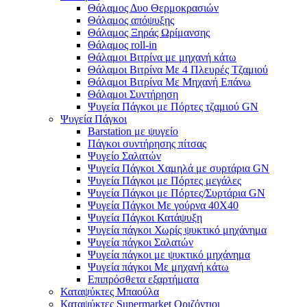
Θάλαμος Δυο Θερμοκρασιών
Θάλαμος απόψυξης
Θάλαμος Ξηράς Ωρίμανσης
Θάλαμος roll-in
Θάλαμοι Βιτρίνα με μηχανή κάτω
Θάλαμοι Βιτρίνα Με 4 Πλευρές Τζαμιού
Θάλαμοι Βιτρίνα Με Μηχανή Επάνω
Θάλαμοι Συντήρηση
Ψυγεία Πάγκοι με Πόρτες τζαμιού GN
Ψυγεία Πάγκοι
Barstation με ψυγείο
Πάγκοι συντήρησης πίτσας
Ψυγείο Σαλατών
Ψυγεία Πάγκοι Χαμηλά με συρτάρια GN
Ψυγεία Πάγκοι με Πόρτες μεγάλες
Ψυγεία Πάγκοι με Πόρτες/Συρτάρια GN
Ψυγεία Πάγκοι Με γούρνα 40Χ40
Ψυγεία Πάγκοι Κατάψυξη
Ψυγεία πάγκοι Χωρίς ψυκτικό μηχάνημα
Ψυγεία πάγκοι Σαλατών
Ψυγεία πάγκοι με ψυκτικό μηχάνημα
Ψυγεία πάγκοι Με μηχανή κάτω
Επιπρόσθετα εξαρτήματα
Καταψύκτες Μπαούλα
Καταψύκτες Supermarket Οριζόντιοι