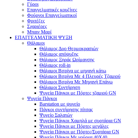
Γύροι
Επαγγελματικές κουζίνες
Φούρνοι Επαγγελματικοί
Φριτέζες
Σχαριέρες
Μπαιν Μαρί
ΕΠΑΓΓΕΛΜΑΤΙΚΗ ΨΥΞΗ
Θάλαμοι
Θάλαμος Δυο Θερμοκρασιών
Θάλαμος απόψυξης
Θάλαμος Ξηράς Ωρίμανσης
Θάλαμος roll-in
Θάλαμοι Βιτρίνα με μηχανή κάτω
Θάλαμοι Βιτρίνα Με 4 Πλευρές Τζαμιού
Θάλαμοι Βιτρίνα Με Μηχανή Επάνω
Θάλαμοι Συντήρηση
Ψυγεία Πάγκοι με Πόρτες τζαμιού GN
Ψυγεία Πάγκοι
Barstation με ψυγείο
Πάγκοι συντήρησης πίτσας
Ψυγείο Σαλατών
Ψυγεία Πάγκοι Χαμηλά με συρτάρια GN
Ψυγεία Πάγκοι με Πόρτες μεγάλες
Ψυγεία Πάγκοι με Πόρτες/Συρτάρια GN
Ψυγεία Πάγκοι Με γούρνα 40Χ40