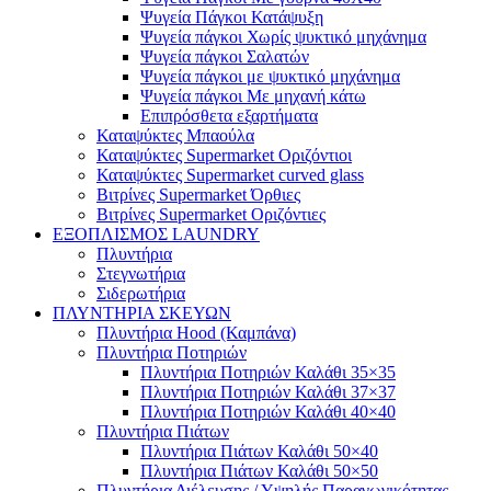
Ψυγεία Πάγκοι Κατάψυξη
Ψυγεία πάγκοι Χωρίς ψυκτικό μηχάνημα
Ψυγεία πάγκοι Σαλατών
Ψυγεία πάγκοι με ψυκτικό μηχάνημα
Ψυγεία πάγκοι Με μηχανή κάτω
Επιπρόσθετα εξαρτήματα
Καταψύκτες Μπαούλα
Καταψύκτες Supermarket Οριζόντιοι
Καταψύκτες Supermarket curved glass
Βιτρίνες Supermarket Όρθιες
Βιτρίνες Supermarket Οριζόντιες
ΕΞΟΠΛΙΣΜΟΣ LAUNDRY
Πλυντήρια
Στεγνωτήρια
Σιδερωτήρια
ΠΛΥΝΤΗΡΙΑ ΣΚΕΥΩΝ
Πλυντήρια Hood (Καμπάνα)
Πλυντήρια Ποτηριών
Πλυντήρια Ποτηριών Καλάθι 35×35
Πλυντήρια Ποτηριών Καλάθι 37×37
Πλυντήρια Ποτηριών Καλάθι 40×40
Πλυντήρια Πιάτων
Πλυντήρια Πιάτων Καλάθι 50×40
Πλυντήρια Πιάτων Καλάθι 50×50
Πλυντήρια Διέλευσης / Υψηλής Παραγωγικότητας