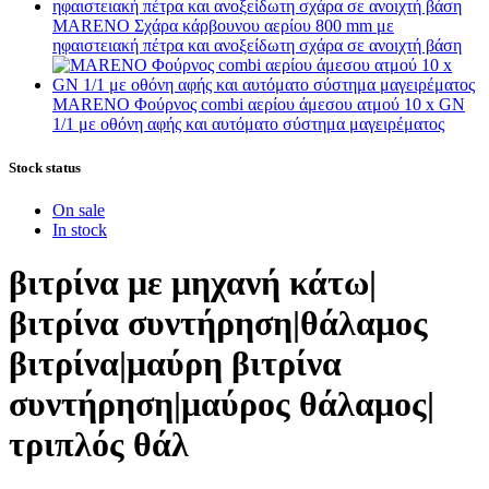
MARENO Σχάρα κάρβουνου αερίου 800 mm με
ηφαιστειακή πέτρα και ανοξείδωτη σχάρα σε ανοιχτή βάση
MARENO Φούρνος combi αερίου άμεσου ατμού 10 x GN
1/1 με οθόνη αφής και αυτόματο σύστημα μαγειρέματος
Stock status
On sale
In stock
βιτρίνα με μηχανή κάτω|
βιτρίνα συντήρηση|θάλαμος
βιτρίνα|μαύρη βιτρίνα
συντήρηση|μαύρος θάλαμος|
τριπλός θάλ