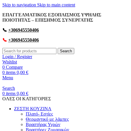
Skip to navigation
Skip to main content
ΕΠΑΓΓΕΛΜΑΤΙΚΟΣ ΕΞΟΠΛΙΣΜΟΣ ΥΨΗΛΗΣ
ΠΟΙΟΤΗΤΑΣ – ΕΠΙΣΗΜΟΣ ΣΥΝΕΡΓΑΤΗΣ
📞
+306945550406
📞
+306945550406
Search
Login / Register
Wishlist
0
Compare
0
items
0,00
€
Menu
Search
0
items
0,00
€
OΛΕΣ ΟΙ ΚΑΤΗΓΟΡΙΕΣ
ΖΕΣΤΗ ΚΟΥΖΙΝΑ
Πλατό- Εστίες
Θερμαντικό με λάμπες
Βραστήρας Υγρών
Βραστήρες Ζυμαρικών