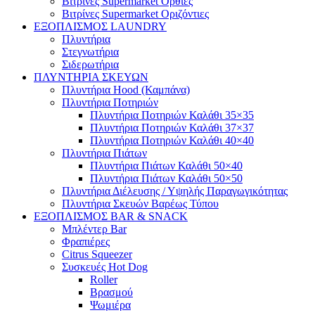
Βιτρίνες Supermarket Όρθιες
Βιτρίνες Supermarket Οριζόντιες
ΕΞΟΠΛΙΣΜΟΣ LAUNDRY
Πλυντήρια
Στεγνωτήρια
Σιδερωτήρια
ΠΛΥΝΤΗΡΙΑ ΣΚΕΥΩΝ
Πλυντήρια Hood (Καμπάνα)
Πλυντήρια Ποτηριών
Πλυντήρια Ποτηριών Καλάθι 35×35
Πλυντήρια Ποτηριών Καλάθι 37×37
Πλυντήρια Ποτηριών Καλάθι 40×40
Πλυντήρια Πιάτων
Πλυντήρια Πιάτων Καλάθι 50×40
Πλυντήρια Πιάτων Καλάθι 50×50
Πλυντήρια Διέλευσης / Υψηλής Παραγωγικότητας
Πλυντήρια Σκευών Βαρέως Τύπου
ΕΞΟΠΛΙΣΜΟΣ BAR & SNACK
Μπλέντερ Bar
Φραπιέρες
Citrus Squeezer
Συσκευές Hot Dog
Roller
Βρασμού
Ψωμιέρα