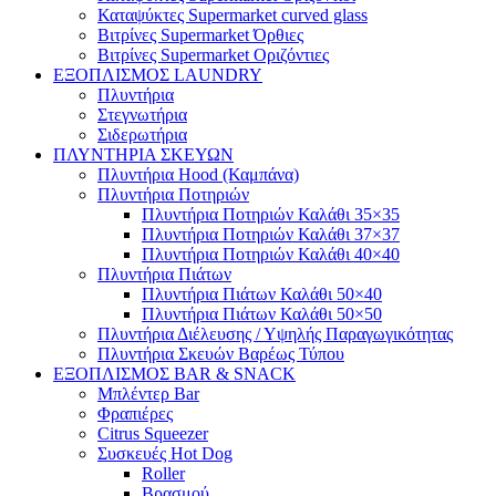
Καταψύκτες Supermarket curved glass
Βιτρίνες Supermarket Όρθιες
Βιτρίνες Supermarket Οριζόντιες
ΕΞΟΠΛΙΣΜΟΣ LAUNDRY
Πλυντήρια
Στεγνωτήρια
Σιδερωτήρια
ΠΛΥΝΤΗΡΙΑ ΣΚΕΥΩΝ
Πλυντήρια Hood (Καμπάνα)
Πλυντήρια Ποτηριών
Πλυντήρια Ποτηριών Καλάθι 35×35
Πλυντήρια Ποτηριών Καλάθι 37×37
Πλυντήρια Ποτηριών Καλάθι 40×40
Πλυντήρια Πιάτων
Πλυντήρια Πιάτων Καλάθι 50×40
Πλυντήρια Πιάτων Καλάθι 50×50
Πλυντήρια Διέλευσης / Υψηλής Παραγωγικότητας
Πλυντήρια Σκευών Βαρέως Τύπου
ΕΞΟΠΛΙΣΜΟΣ BAR & SNACK
Μπλέντερ Bar
Φραπιέρες
Citrus Squeezer
Συσκευές Hot Dog
Roller
Βρασμού