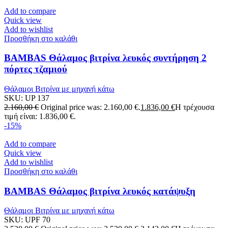
Add to compare
Quick view
Add to wishlist
Προσθήκη στο καλάθι
BAMBAS Θάλαμος βιτρίνα λευκός συντήρηση 2
πόρτες τζαμιού
Θάλαμοι Βιτρίνα με μηχανή κάτω
SKU:
UP 137
2.160,00
€
Original price was: 2.160,00 €.
1.836,00
€
Η τρέχουσα
τιμή είναι: 1.836,00 €.
-15%
Add to compare
Quick view
Add to wishlist
Προσθήκη στο καλάθι
BAMBAS Θάλαμος βιτρίνα λευκός κατάψυξη
Θάλαμοι Βιτρίνα με μηχανή κάτω
SKU:
UPF 70