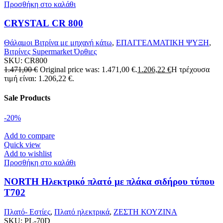
Προσθήκη στο καλάθι
CRYSTAL CR 800
Θάλαμοι Βιτρίνα με μηχανή κάτω
,
ΕΠΑΓΓΕΛΜΑΤΙΚΗ ΨΥΞΗ
,
Βιτρίνες Supermarket Όρθιες
SKU:
CR800
1.471,00
€
Original price was: 1.471,00 €.
1.206,22
€
Η τρέχουσα
τιμή είναι: 1.206,22 €.
Sale Products
-20%
Add to compare
Quick view
Add to wishlist
Προσθήκη στο καλάθι
NORTH Ηλεκτρικό πλατό με πλάκα σιδήρου τύπου
T702
Πλατό- Εστίες
,
Πλατό ηλεκτρικά
,
ΖΕΣΤΗ ΚΟΥΖΙΝΑ
SKU:
PL-70D