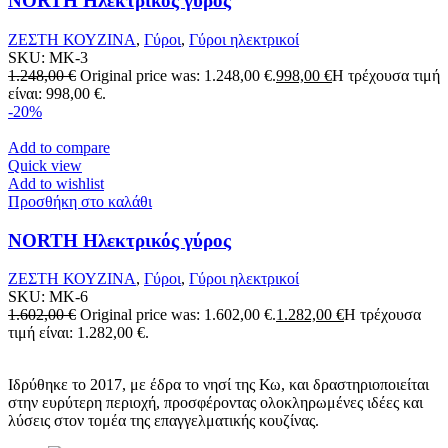
NORTH Ηλεκτρικός γύρος
ΖΕΣΤΗ ΚΟΥΖΙΝΑ
,
Γύροι
,
Γύροι ηλεκτρικοί
SKU:
MK-3
1.248,00
€
Original price was: 1.248,00 €.
998,00
€
Η τρέχουσα τιμή
είναι: 998,00 €.
-20%
Add to compare
Quick view
Add to wishlist
Προσθήκη στο καλάθι
NORTH Ηλεκτρικός γύρος
ΖΕΣΤΗ ΚΟΥΖΙΝΑ
,
Γύροι
,
Γύροι ηλεκτρικοί
SKU:
MK-6
1.602,00
€
Original price was: 1.602,00 €.
1.282,00
€
Η τρέχουσα
τιμή είναι: 1.282,00 €.
Ιδρύθηκε το 2017, με έδρα το νησί της Κω, και δραστηριοποιείται
στην ευρύτερη περιοχή, προσφέροντας ολοκληρωμένες ιδέες και
λύσεις στον τομέα της επαγγελματικής κουζίνας.