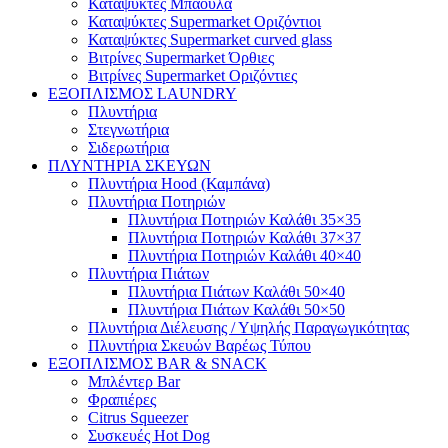
Καταψύκτες Μπαούλα
Καταψύκτες Supermarket Οριζόντιοι
Καταψύκτες Supermarket curved glass
Βιτρίνες Supermarket Όρθιες
Βιτρίνες Supermarket Οριζόντιες
ΕΞΟΠΛΙΣΜΟΣ LAUNDRY
Πλυντήρια
Στεγνωτήρια
Σιδερωτήρια
ΠΛΥΝΤΗΡΙΑ ΣΚΕΥΩΝ
Πλυντήρια Hood (Καμπάνα)
Πλυντήρια Ποτηριών
Πλυντήρια Ποτηριών Καλάθι 35×35
Πλυντήρια Ποτηριών Καλάθι 37×37
Πλυντήρια Ποτηριών Καλάθι 40×40
Πλυντήρια Πιάτων
Πλυντήρια Πιάτων Καλάθι 50×40
Πλυντήρια Πιάτων Καλάθι 50×50
Πλυντήρια Διέλευσης / Υψηλής Παραγωγικότητας
Πλυντήρια Σκευών Βαρέως Τύπου
ΕΞΟΠΛΙΣΜΟΣ BAR & SNACK
Μπλέντερ Bar
Φραπιέρες
Citrus Squeezer
Συσκευές Hot Dog