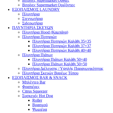
Βιτρίνες Supermarket Όρθιες
Βιτρίνες Supermarket Οριζόντιες
ΕΞΟΠΛΙΣΜΟΣ LAUNDRY
Πλυντήρια
Στεγνωτήρια
Σιδερωτήρια
ΠΛΥΝΤΗΡΙΑ ΣΚΕΥΩΝ
Πλυντήρια Hood (Καμπάνα)
Πλυντήρια Ποτηριών
Πλυντήρια Ποτηριών Καλάθι 35×35
Πλυντήρια Ποτηριών Καλάθι 37×37
Πλυντήρια Ποτηριών Καλάθι 40×40
Πλυντήρια Πιάτων
Πλυντήρια Πιάτων Καλάθι 50×40
Πλυντήρια Πιάτων Καλάθι 50×50
Πλυντήρια Διέλευσης / Υψηλής Παραγωγικότητας
Πλυντήρια Σκευών Βαρέως Τύπου
ΕΞΟΠΛΙΣΜΟΣ BAR & SNACK
Μπλέντερ Bar
Φραπιέρες
Citrus Squeezer
Συσκευές Hot Dog
Roller
Βρασμού
Ψωμιέρα