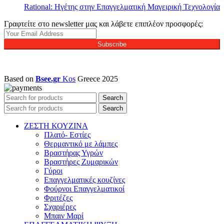
Rational: Ηγέτης στην Επαγγελματική Μαγειρική Τεχνολογία
Γραφτείτε στο newsletter μας και λάβετε επιπλέον προσφορές:
Subscribe
Based on
Bsee.gr
Kos
Greece
2025
Search
Search
ΖΕΣΤΗ ΚΟΥΖΙΝΑ
Πλατό- Εστίες
Θερμαντικό με λάμπες
Βραστήρας Υγρών
Βραστήρες Ζυμαρικών
Γύροι
Επαγγελματικές κουζίνες
Φούρνοι Επαγγελματικοί
Φριτέζες
Σχαριέρες
Μπαιν Μαρί