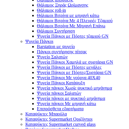
Θάλαμος Ξηράς Ωρίμανσης
Θάλαμος roll-in
Θάλαμοι Βιτρίνα με μηχανή κάτω
Θάλαμοι Βιτρίνα Με 4 Πλευρές Τζαμιού
Θάλαμοι Βιτρίνα Με Μηχανή Επάνω
Θάλαμοι Συντήρηση
Ψυγεία Πάγκοι με Πόρτες τζαμιού GN
Ψυγεία Πάγκοι
Barstation με ψυγείο
Πάγκοι συντήρησης πίτσας
Ψυγείο Σαλατών
Ψυγεία Πάγκοι Χαμηλά με συρτάρια GN
Ψυγεία Πάγκοι με Πόρτες μεγάλες
Ψυγεία Πάγκοι με Πόρτες/Συρτάρια GN
Ψυγεία Πάγκοι Με γούρνα 40Χ40
Ψυγεία Πάγκοι Κατάψυξη
Ψυγεία πάγκοι Χωρίς ψυκτικό μηχάνημα
Ψυγεία πάγκοι Σαλατών
Ψυγεία πάγκοι με ψυκτικό μηχάνημα
Ψυγεία πάγκοι Με μηχανή κάτω
Επιπρόσθετα εξαρτήματα
Καταψύκτες Μπαούλα
Καταψύκτες Supermarket Οριζόντιοι
Καταψύκτες Supermarket curved glass