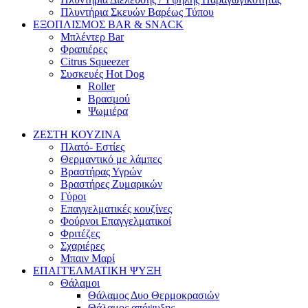
Πλυντήρια Σκευών Βαρέως Τύπου
ΕΞΟΠΛΙΣΜΟΣ BAR & SNACK
Μπλέντερ Bar
Φραπιέρες
Citrus Squeezer
Συσκευές Hot Dog
Roller
Βρασμού
Ψωμιέρα
ΖΕΣΤΗ ΚΟΥΖΙΝΑ
Πλατό- Εστίες
Θερμαντικό με λάμπες
Βραστήρας Υγρών
Βραστήρες Ζυμαρικών
Γύροι
Επαγγελματικές κουζίνες
Φούρνοι Επαγγελματικοί
Φριτέζες
Σχαριέρες
Μπαιν Μαρί
ΕΠΑΓΓΕΛΜΑΤΙΚΗ ΨΥΞΗ
Θάλαμοι
Θάλαμος Δυο Θερμοκρασιών
Θάλαμος απόψυξης