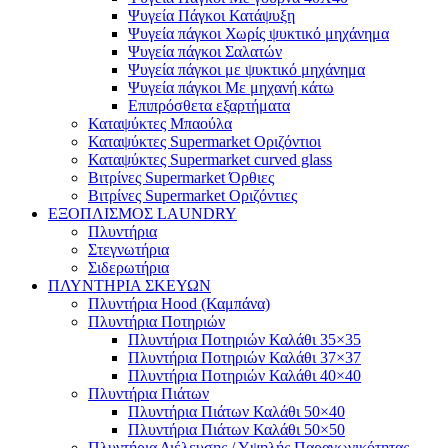
Ψυγεία Πάγκοι Κατάψυξη
Ψυγεία πάγκοι Χωρίς ψυκτικό μηχάνημα
Ψυγεία πάγκοι Σαλατών
Ψυγεία πάγκοι με ψυκτικό μηχάνημα
Ψυγεία πάγκοι Με μηχανή κάτω
Επιπρόσθετα εξαρτήματα
Καταψύκτες Μπαούλα
Καταψύκτες Supermarket Οριζόντιοι
Καταψύκτες Supermarket curved glass
Βιτρίνες Supermarket Όρθιες
Βιτρίνες Supermarket Οριζόντιες
ΕΞΟΠΛΙΣΜΟΣ LAUNDRY
Πλυντήρια
Στεγνωτήρια
Σιδερωτήρια
ΠΛΥΝΤΗΡΙΑ ΣΚΕΥΩΝ
Πλυντήρια Hood (Καμπάνα)
Πλυντήρια Ποτηριών
Πλυντήρια Ποτηριών Καλάθι 35×35
Πλυντήρια Ποτηριών Καλάθι 37×37
Πλυντήρια Ποτηριών Καλάθι 40×40
Πλυντήρια Πιάτων
Πλυντήρια Πιάτων Καλάθι 50×40
Πλυντήρια Πιάτων Καλάθι 50×50
Πλυντήρια Διέλευσης / Υψηλής Παραγωγικότητας