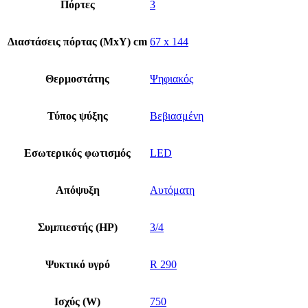
Πόρτες
3
Διαστάσεις πόρτας (ΜxΥ) cm
67 x 144
Θερμοστάτης
Ψηφιακός
Τύπος ψύξης
Βεβιασμένη
Εσωτερικός φωτισμός
LED
Απόψυξη
Αυτόματη
Συμπιεστής (HP)
3/4
Ψυκτικό υγρό
R 290
Ισχύς (W)
750