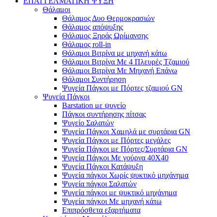
ΕΠΑΓΓΕΛΜΑΤΙΚΗ ΨΥΞΗ
Θάλαμοι
Θάλαμος Δυο Θερμοκρασιών
Θάλαμος απόψυξης
Θάλαμος Ξηράς Ωρίμανσης
Θάλαμος roll-in
Θάλαμοι Βιτρίνα με μηχανή κάτω
Θάλαμοι Βιτρίνα Με 4 Πλευρές Τζαμιού
Θάλαμοι Βιτρίνα Με Μηχανή Επάνω
Θάλαμοι Συντήρηση
Ψυγεία Πάγκοι με Πόρτες τζαμιού GN
Ψυγεία Πάγκοι
Barstation με ψυγείο
Πάγκοι συντήρησης πίτσας
Ψυγείο Σαλατών
Ψυγεία Πάγκοι Χαμηλά με συρτάρια GN
Ψυγεία Πάγκοι με Πόρτες μεγάλες
Ψυγεία Πάγκοι με Πόρτες/Συρτάρια GN
Ψυγεία Πάγκοι Με γούρνα 40Χ40
Ψυγεία Πάγκοι Κατάψυξη
Ψυγεία πάγκοι Χωρίς ψυκτικό μηχάνημα
Ψυγεία πάγκοι Σαλατών
Ψυγεία πάγκοι με ψυκτικό μηχάνημα
Ψυγεία πάγκοι Με μηχανή κάτω
Επιπρόσθετα εξαρτήματα