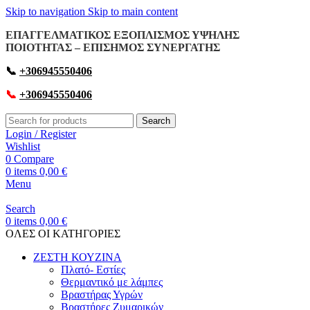
Skip to navigation
Skip to main content
ΕΠΑΓΓΕΛΜΑΤΙΚΟΣ ΕΞΟΠΛΙΣΜΟΣ ΥΨΗΛΗΣ
ΠΟΙΟΤΗΤΑΣ – ΕΠΙΣΗΜΟΣ ΣΥΝΕΡΓΑΤΗΣ
📞
+306945550406
📞
+306945550406
Search
Login / Register
Wishlist
0
Compare
0
items
0,00
€
Menu
Search
0
items
0,00
€
OΛΕΣ ΟΙ ΚΑΤΗΓΟΡΙΕΣ
ΖΕΣΤΗ ΚΟΥΖΙΝΑ
Πλατό- Εστίες
Θερμαντικό με λάμπες
Βραστήρας Υγρών
Βραστήρες Ζυμαρικών