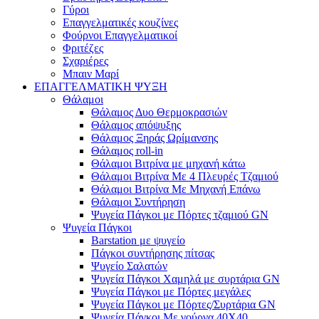
Γύροι
Επαγγελματικές κουζίνες
Φούρνοι Επαγγελματικοί
Φριτέζες
Σχαριέρες
Μπαιν Μαρί
ΕΠΑΓΓΕΛΜΑΤΙΚΗ ΨΥΞΗ
Θάλαμοι
Θάλαμος Δυο Θερμοκρασιών
Θάλαμος απόψυξης
Θάλαμος Ξηράς Ωρίμανσης
Θάλαμος roll-in
Θάλαμοι Βιτρίνα με μηχανή κάτω
Θάλαμοι Βιτρίνα Με 4 Πλευρές Τζαμιού
Θάλαμοι Βιτρίνα Με Μηχανή Επάνω
Θάλαμοι Συντήρηση
Ψυγεία Πάγκοι με Πόρτες τζαμιού GN
Ψυγεία Πάγκοι
Barstation με ψυγείο
Πάγκοι συντήρησης πίτσας
Ψυγείο Σαλατών
Ψυγεία Πάγκοι Χαμηλά με συρτάρια GN
Ψυγεία Πάγκοι με Πόρτες μεγάλες
Ψυγεία Πάγκοι με Πόρτες/Συρτάρια GN
Ψυγεία Πάγκοι Με γούρνα 40Χ40