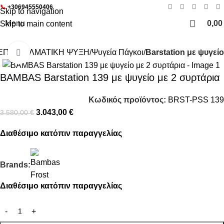
📞
+306945550406
Skip to navigation
Menu
0,0
Skip to main content
ΕΠΑΓΓΕΛΜΑΤΙΚΗ ΨΥΞΗ
Ψυγεία Πάγκοι
Barstation με ψυγείο
Click to enlarge
-15%
BAMBAS Barstation 139 με ψυγείο με 2 συρτάρια
Κωδικός προϊόντος:
BRST-PSS 139
3.043,00
€
3.580,00
€
Διαθέσιμο κατόπιν παραγγελίας
Brands:
Διαθέσιμο κατόπιν παραγγελίας