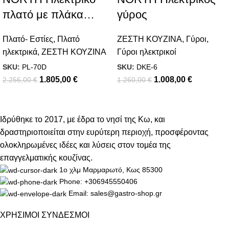
πλατό με πλάκα
γύρος
σιδήρου τύπου T702
Πλατό- Εστίες
,
Πλατό
ΖΕΣΤΗ ΚΟΥΖΙΝΑ
,
Γύροι
,
ηλεκτρικά
,
ΖΕΣΤΗ ΚΟΥΖΙΝΑ
Γύροι ηλεκτρικοί
SKU:
PL-70D
SKU:
DKE-6
1.805,00
€
1.008,00
€
2.256,00
€
1.260,00
€
Ιδρύθηκε το 2017, με έδρα το νησί της Κω, και
δραστηριοποιείται στην ευρύτερη περιοχή, προσφέροντας
ολοκληρωμένες ιδέες και λύσεις στον τομέα της
επαγγελματικής κουζίνας.
1ο χλμ Μαρμαρωτό, Κως 85300
Phone: +306945550406
Email: sales@gastro-shop.gr
ΧΡΗΣΙΜΟΙ ΣΥΝΔΕΣΜΟΙ