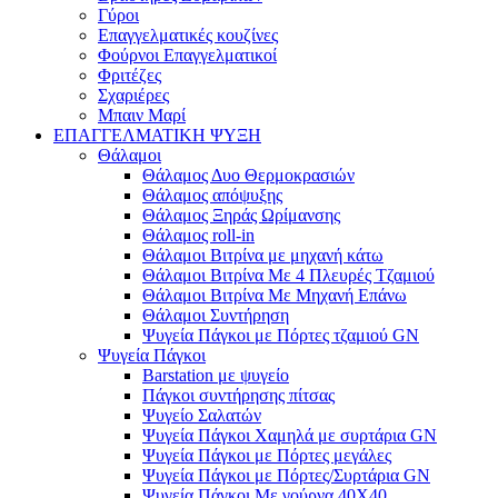
Γύροι
Επαγγελματικές κουζίνες
Φούρνοι Επαγγελματικοί
Φριτέζες
Σχαριέρες
Μπαιν Μαρί
ΕΠΑΓΓΕΛΜΑΤΙΚΗ ΨΥΞΗ
Θάλαμοι
Θάλαμος Δυο Θερμοκρασιών
Θάλαμος απόψυξης
Θάλαμος Ξηράς Ωρίμανσης
Θάλαμος roll-in
Θάλαμοι Βιτρίνα με μηχανή κάτω
Θάλαμοι Βιτρίνα Με 4 Πλευρές Τζαμιού
Θάλαμοι Βιτρίνα Με Μηχανή Επάνω
Θάλαμοι Συντήρηση
Ψυγεία Πάγκοι με Πόρτες τζαμιού GN
Ψυγεία Πάγκοι
Barstation με ψυγείο
Πάγκοι συντήρησης πίτσας
Ψυγείο Σαλατών
Ψυγεία Πάγκοι Χαμηλά με συρτάρια GN
Ψυγεία Πάγκοι με Πόρτες μεγάλες
Ψυγεία Πάγκοι με Πόρτες/Συρτάρια GN
Ψυγεία Πάγκοι Με γούρνα 40Χ40