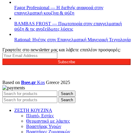
Fagor Professional — Η διεθνής αναφορά στην
επαγγελματική κουζίνα & ψύξη
BAMBAS FROST — Πρωτοπορία στην επαγγελματική
ψύξη & τις ανοξείδωτες λύσεις
Rational: Ηγέτης στην Επαγγελματική Μαγειρική Τεχνολογία
Γραφτείτε στο newsletter μας και λάβετε επιπλέον προσφορές:
Subscribe
Based on
Bsee.gr
Kos
Greece
2025
Search
Search
ΖΕΣΤΗ ΚΟΥΖΙΝΑ
Πλατό- Εστίες
Θερμαντικό με λάμπες
Βραστήρας Υγρών
Βραστήρες Ζυμαρικών