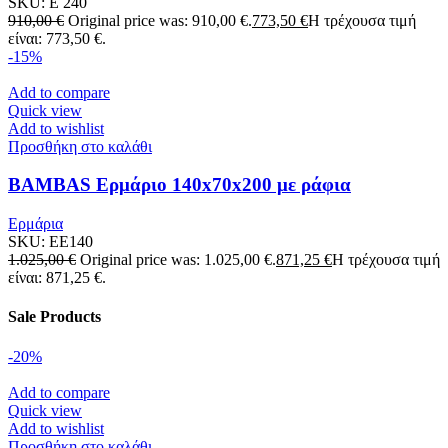
SKU:
E 240
910,00
€
Original price was: 910,00 €.
773,50
€
Η τρέχουσα τιμή
είναι: 773,50 €.
-15%
Add to compare
Quick view
Add to wishlist
Προσθήκη στο καλάθι
BAMBAS Ερμάριο 140x70x200 με ράφια
Ερμάρια
SKU:
EE140
1.025,00
€
Original price was: 1.025,00 €.
871,25
€
Η τρέχουσα τιμή
είναι: 871,25 €.
Sale Products
-20%
Add to compare
Quick view
Add to wishlist
Προσθήκη στο καλάθι