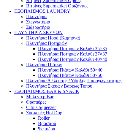
Βιτρίνες Supermarket Όρθιες
Βιτρίνες Supermarket Οριζόντιες
ΕΞΟΠΛΙΣΜΟΣ LAUNDRY
Πλυντήρια
Στεγνωτήρια
Σιδερωτήρια
ΠΛΥΝΤΗΡΙΑ ΣΚΕΥΩΝ
Πλυντήρια Hood (Καμπάνα)
Πλυντήρια Ποτηριών
Πλυντήρια Ποτηριών Καλάθι 35×35
Πλυντήρια Ποτηριών Καλάθι 37×37
Πλυντήρια Ποτηριών Καλάθι 40×40
Πλυντήρια Πιάτων
Πλυντήρια Πιάτων Καλάθι 50×40
Πλυντήρια Πιάτων Καλάθι 50×50
Πλυντήρια Διέλευσης / Υψηλής Παραγωγικότητας
Πλυντήρια Σκευών Βαρέως Τύπου
ΕΞΟΠΛΙΣΜΟΣ BAR & SNACK
Μπλέντερ Bar
Φραπιέρες
Citrus Squeezer
Συσκευές Hot Dog
Roller
Βρασμού
Ψωμιέρα