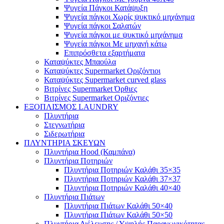
Ψυγεία Πάγκοι Κατάψυξη
Ψυγεία πάγκοι Χωρίς ψυκτικό μηχάνημα
Ψυγεία πάγκοι Σαλατών
Ψυγεία πάγκοι με ψυκτικό μηχάνημα
Ψυγεία πάγκοι Με μηχανή κάτω
Επιπρόσθετα εξαρτήματα
Καταψύκτες Μπαούλα
Καταψύκτες Supermarket Οριζόντιοι
Καταψύκτες Supermarket curved glass
Βιτρίνες Supermarket Όρθιες
Βιτρίνες Supermarket Οριζόντιες
ΕΞΟΠΛΙΣΜΟΣ LAUNDRY
Πλυντήρια
Στεγνωτήρια
Σιδερωτήρια
ΠΛΥΝΤΗΡΙΑ ΣΚΕΥΩΝ
Πλυντήρια Hood (Καμπάνα)
Πλυντήρια Ποτηριών
Πλυντήρια Ποτηριών Καλάθι 35×35
Πλυντήρια Ποτηριών Καλάθι 37×37
Πλυντήρια Ποτηριών Καλάθι 40×40
Πλυντήρια Πιάτων
Πλυντήρια Πιάτων Καλάθι 50×40
Πλυντήρια Πιάτων Καλάθι 50×50
Πλυντήρια Διέλευσης / Υψηλής Παραγωγικότητας