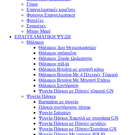
Γύροι
Επαγγελματικές κουζίνες
Φούρνοι Επαγγελματικοί
Φριτέζες
Σχαριέρες
Μπαιν Μαρί
ΕΠΑΓΓΕΛΜΑΤΙΚΗ ΨΥΞΗ
Θάλαμοι
Θάλαμος Δυο Θερμοκρασιών
Θάλαμος απόψυξης
Θάλαμος Ξηράς Ωρίμανσης
Θάλαμος roll-in
Θάλαμοι Βιτρίνα με μηχανή κάτω
Θάλαμοι Βιτρίνα Με 4 Πλευρές Τζαμιού
Θάλαμοι Βιτρίνα Με Μηχανή Επάνω
Θάλαμοι Συντήρηση
Ψυγεία Πάγκοι με Πόρτες τζαμιού GN
Ψυγεία Πάγκοι
Barstation με ψυγείο
Πάγκοι συντήρησης πίτσας
Ψυγείο Σαλατών
Ψυγεία Πάγκοι Χαμηλά με συρτάρια GN
Ψυγεία Πάγκοι με Πόρτες μεγάλες
Ψυγεία Πάγκοι με Πόρτες/Συρτάρια GN
Ψυγεία Πάγκοι Με γούρνα 40Χ40