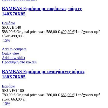
BAMBAS Ερμάριο με συρόμενες πόρτες
140X70X85
Ερμάρια
SKU:
E 140
588,00
€
Original price was: 588,00 €.
499,80
€
Η τρέχουσα τιμή
είναι: 499,80 €.
-15%
Add to compare
Quick view
Add to wishlist
Προσθήκη στο καλάθι
BAMBAS Ερμάριο με ανοιγόμενες πόρτες
180X70X85
Ερμάρια
SKU:
EO 180
780,00
€
Original price was: 780,00 €.
663,00
€
Η τρέχουσα τιμή
είναι: 663,00 €.
-15%