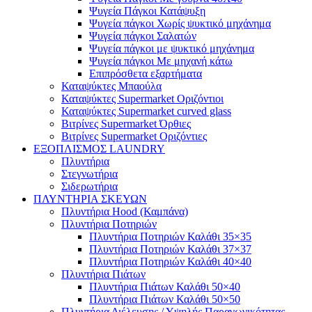
Ψυγεία Πάγκοι Κατάψυξη
Ψυγεία πάγκοι Χωρίς ψυκτικό μηχάνημα
Ψυγεία πάγκοι Σαλατών
Ψυγεία πάγκοι με ψυκτικό μηχάνημα
Ψυγεία πάγκοι Με μηχανή κάτω
Επιπρόσθετα εξαρτήματα
Καταψύκτες Μπαούλα
Καταψύκτες Supermarket Οριζόντιοι
Καταψύκτες Supermarket curved glass
Βιτρίνες Supermarket Όρθιες
Βιτρίνες Supermarket Οριζόντιες
ΕΞΟΠΛΙΣΜΟΣ LAUNDRY
Πλυντήρια
Στεγνωτήρια
Σιδερωτήρια
ΠΛΥΝΤΗΡΙΑ ΣΚΕΥΩΝ
Πλυντήρια Hood (Καμπάνα)
Πλυντήρια Ποτηριών
Πλυντήρια Ποτηριών Καλάθι 35×35
Πλυντήρια Ποτηριών Καλάθι 37×37
Πλυντήρια Ποτηριών Καλάθι 40×40
Πλυντήρια Πιάτων
Πλυντήρια Πιάτων Καλάθι 50×40
Πλυντήρια Πιάτων Καλάθι 50×50
Πλυντήρια Διέλευσης / Υψηλής Παραγωγικότητας