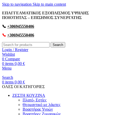
Skip to navigation
Skip to main content
ΕΠΑΓΓΕΛΜΑΤΙΚΟΣ ΕΞΟΠΛΙΣΜΟΣ ΥΨΗΛΗΣ
ΠΟΙΟΤΗΤΑΣ – ΕΠΙΣΗΜΟΣ ΣΥΝΕΡΓΑΤΗΣ
📞
+306945550406
📞
+306945550406
Search
Login / Register
Wishlist
0
Compare
0
items
0,00
€
Menu
Search
0
items
0,00
€
OΛΕΣ ΟΙ ΚΑΤΗΓΟΡΙΕΣ
ΖΕΣΤΗ ΚΟΥΖΙΝΑ
Πλατό- Εστίες
Θερμαντικό με λάμπες
Βραστήρας Υγρών
Βραστήρες Ζυμαρικών