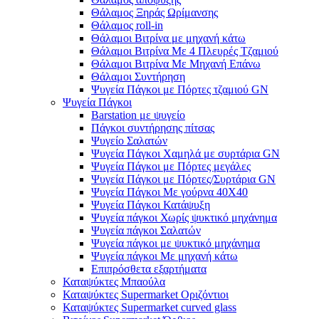
Θάλαμος Ξηράς Ωρίμανσης
Θάλαμος roll-in
Θάλαμοι Βιτρίνα με μηχανή κάτω
Θάλαμοι Βιτρίνα Με 4 Πλευρές Τζαμιού
Θάλαμοι Βιτρίνα Με Μηχανή Επάνω
Θάλαμοι Συντήρηση
Ψυγεία Πάγκοι με Πόρτες τζαμιού GN
Ψυγεία Πάγκοι
Barstation με ψυγείο
Πάγκοι συντήρησης πίτσας
Ψυγείο Σαλατών
Ψυγεία Πάγκοι Χαμηλά με συρτάρια GN
Ψυγεία Πάγκοι με Πόρτες μεγάλες
Ψυγεία Πάγκοι με Πόρτες/Συρτάρια GN
Ψυγεία Πάγκοι Με γούρνα 40Χ40
Ψυγεία Πάγκοι Κατάψυξη
Ψυγεία πάγκοι Χωρίς ψυκτικό μηχάνημα
Ψυγεία πάγκοι Σαλατών
Ψυγεία πάγκοι με ψυκτικό μηχάνημα
Ψυγεία πάγκοι Με μηχανή κάτω
Επιπρόσθετα εξαρτήματα
Καταψύκτες Μπαούλα
Καταψύκτες Supermarket Οριζόντιοι
Καταψύκτες Supermarket curved glass