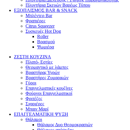
Πλυντήρια Σκευών Βαρέως Τύπου
ΕΞΟΠΛΙΣΜΟΣ BAR & SNACK
Μπλέντερ Bar
Φραπιέρες
Citrus Squeezer
Συσκευές Hot Dog
Roller
Βρασμού
Ψωμιέρα
ΖΕΣΤΗ ΚΟΥΖΙΝΑ
Πλατό- Εστίες
Θερμαντικό με λάμπες
Βραστήρας Υγρών
Βραστήρες Ζυμαρικών
Γύροι
Επαγγελματικές κουζίνες
Φούρνοι Επαγγελματικοί
Φριτέζες
Σχαριέρες
Μπαιν Μαρί
ΕΠΑΓΓΕΛΜΑΤΙΚΗ ΨΥΞΗ
Θάλαμοι
Θάλαμος Δυο Θερμοκρασιών
Θάλαμος απόψυξης