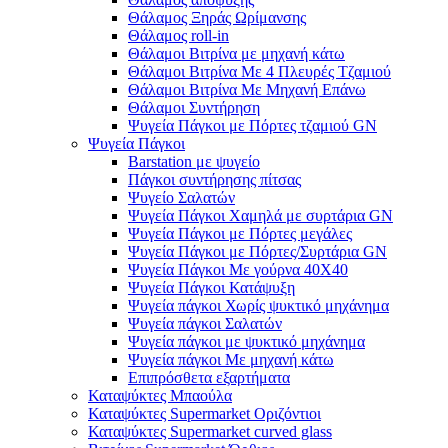
Θάλαμος Ξηράς Ωρίμανσης
Θάλαμος roll-in
Θάλαμοι Βιτρίνα με μηχανή κάτω
Θάλαμοι Βιτρίνα Με 4 Πλευρές Τζαμιού
Θάλαμοι Βιτρίνα Με Μηχανή Επάνω
Θάλαμοι Συντήρηση
Ψυγεία Πάγκοι με Πόρτες τζαμιού GN
Ψυγεία Πάγκοι
Barstation με ψυγείο
Πάγκοι συντήρησης πίτσας
Ψυγείο Σαλατών
Ψυγεία Πάγκοι Χαμηλά με συρτάρια GN
Ψυγεία Πάγκοι με Πόρτες μεγάλες
Ψυγεία Πάγκοι με Πόρτες/Συρτάρια GN
Ψυγεία Πάγκοι Με γούρνα 40Χ40
Ψυγεία Πάγκοι Κατάψυξη
Ψυγεία πάγκοι Χωρίς ψυκτικό μηχάνημα
Ψυγεία πάγκοι Σαλατών
Ψυγεία πάγκοι με ψυκτικό μηχάνημα
Ψυγεία πάγκοι Με μηχανή κάτω
Επιπρόσθετα εξαρτήματα
Καταψύκτες Μπαούλα
Καταψύκτες Supermarket Οριζόντιοι
Καταψύκτες Supermarket curved glass