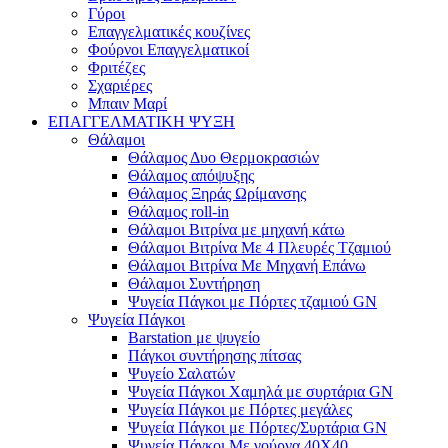
Γύροι
Επαγγελματικές κουζίνες
Φούρνοι Επαγγελματικοί
Φριτέζες
Σχαριέρες
Μπαιν Μαρί
ΕΠΑΓΓΕΛΜΑΤΙΚΗ ΨΥΞΗ
Θάλαμοι
Θάλαμος Δυο Θερμοκρασιών
Θάλαμος απόψυξης
Θάλαμος Ξηράς Ωρίμανσης
Θάλαμος roll-in
Θάλαμοι Βιτρίνα με μηχανή κάτω
Θάλαμοι Βιτρίνα Με 4 Πλευρές Τζαμιού
Θάλαμοι Βιτρίνα Με Μηχανή Επάνω
Θάλαμοι Συντήρηση
Ψυγεία Πάγκοι με Πόρτες τζαμιού GN
Ψυγεία Πάγκοι
Barstation με ψυγείο
Πάγκοι συντήρησης πίτσας
Ψυγείο Σαλατών
Ψυγεία Πάγκοι Χαμηλά με συρτάρια GN
Ψυγεία Πάγκοι με Πόρτες μεγάλες
Ψυγεία Πάγκοι με Πόρτες/Συρτάρια GN
Ψυγεία Πάγκοι Με γούρνα 40Χ40