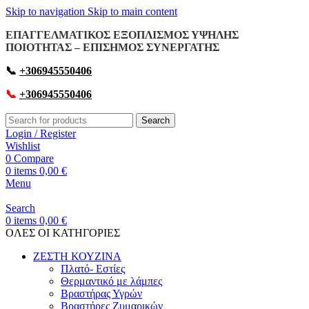
Skip to navigation
Skip to main content
ΕΠΑΓΓΕΛΜΑΤΙΚΟΣ ΕΞΟΠΛΙΣΜΟΣ ΥΨΗΛΗΣ
ΠΟΙΟΤΗΤΑΣ – ΕΠΙΣΗΜΟΣ ΣΥΝΕΡΓΑΤΗΣ
📞
+306945550406
📞
+306945550406
Search
Login / Register
Wishlist
0
Compare
0
items
0,00
€
Menu
Search
0
items
0,00
€
OΛΕΣ ΟΙ ΚΑΤΗΓΟΡΙΕΣ
ΖΕΣΤΗ ΚΟΥΖΙΝΑ
Πλατό- Εστίες
Θερμαντικό με λάμπες
Βραστήρας Υγρών
Βραστήρες Ζυμαρικών