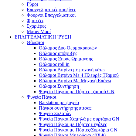
Γύροι
Επαγγελματικές κουζίνες
Φούρνοι Επαγγελματικοί
Φριτέζες
Σχαριέρες
Μπαιν Μαρί
ΕΠΑΓΓΕΛΜΑΤΙΚΗ ΨΥΞΗ
Θάλαμοι
Θάλαμος Δυο Θερμοκρασιών
Θάλαμος απόψυξης
Θάλαμος Ξηράς Ωρίμανσης
Θάλαμος roll-in
Θάλαμοι Βιτρίνα με μηχανή κάτω
Θάλαμοι Βιτρίνα Με 4 Πλευρές Τζαμιού
Θάλαμοι Βιτρίνα Με Μηχανή Επάνω
Θάλαμοι Συντήρηση
Ψυγεία Πάγκοι με Πόρτες τζαμιού GN
Ψυγεία Πάγκοι
Barstation με ψυγείο
Πάγκοι συντήρησης πίτσας
Ψυγείο Σαλατών
Ψυγεία Πάγκοι Χαμηλά με συρτάρια GN
Ψυγεία Πάγκοι με Πόρτες μεγάλες
Ψυγεία Πάγκοι με Πόρτες/Συρτάρια GN
Ψυγεία Πάγκοι Με γούρνα 40Χ40