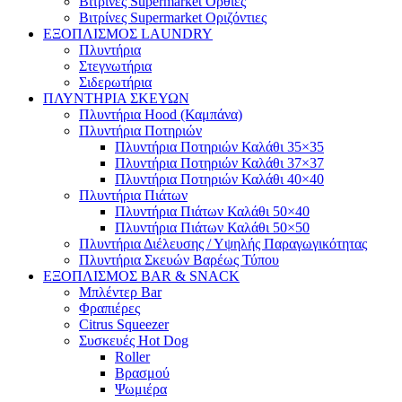
Βιτρίνες Supermarket Όρθιες
Βιτρίνες Supermarket Οριζόντιες
ΕΞΟΠΛΙΣΜΟΣ LAUNDRY
Πλυντήρια
Στεγνωτήρια
Σιδερωτήρια
ΠΛΥΝΤΗΡΙΑ ΣΚΕΥΩΝ
Πλυντήρια Hood (Καμπάνα)
Πλυντήρια Ποτηριών
Πλυντήρια Ποτηριών Καλάθι 35×35
Πλυντήρια Ποτηριών Καλάθι 37×37
Πλυντήρια Ποτηριών Καλάθι 40×40
Πλυντήρια Πιάτων
Πλυντήρια Πιάτων Καλάθι 50×40
Πλυντήρια Πιάτων Καλάθι 50×50
Πλυντήρια Διέλευσης / Υψηλής Παραγωγικότητας
Πλυντήρια Σκευών Βαρέως Τύπου
ΕΞΟΠΛΙΣΜΟΣ BAR & SNACK
Μπλέντερ Bar
Φραπιέρες
Citrus Squeezer
Συσκευές Hot Dog
Roller
Βρασμού
Ψωμιέρα