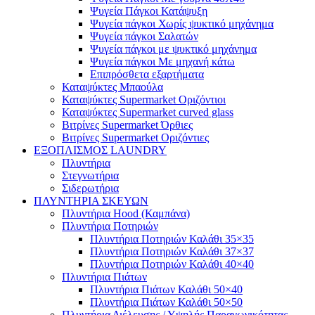
Ψυγεία Πάγκοι Κατάψυξη
Ψυγεία πάγκοι Χωρίς ψυκτικό μηχάνημα
Ψυγεία πάγκοι Σαλατών
Ψυγεία πάγκοι με ψυκτικό μηχάνημα
Ψυγεία πάγκοι Με μηχανή κάτω
Επιπρόσθετα εξαρτήματα
Καταψύκτες Μπαούλα
Καταψύκτες Supermarket Οριζόντιοι
Καταψύκτες Supermarket curved glass
Βιτρίνες Supermarket Όρθιες
Βιτρίνες Supermarket Οριζόντιες
ΕΞΟΠΛΙΣΜΟΣ LAUNDRY
Πλυντήρια
Στεγνωτήρια
Σιδερωτήρια
ΠΛΥΝΤΗΡΙΑ ΣΚΕΥΩΝ
Πλυντήρια Hood (Καμπάνα)
Πλυντήρια Ποτηριών
Πλυντήρια Ποτηριών Καλάθι 35×35
Πλυντήρια Ποτηριών Καλάθι 37×37
Πλυντήρια Ποτηριών Καλάθι 40×40
Πλυντήρια Πιάτων
Πλυντήρια Πιάτων Καλάθι 50×40
Πλυντήρια Πιάτων Καλάθι 50×50
Πλυντήρια Διέλευσης / Υψηλής Παραγωγικότητας