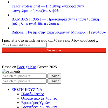
Fagor Professional — Η διεθνής αναφορά στην
επαγγελματική κουζίνα & ψύξη
BAMBAS FROST — Πρωτοπορία στην επαγγελματική
ψύξη & τις ανοξείδωτες λύσεις
Rational: Ηγέτης στην Επαγγελματική Μαγειρική Τεχνολογία
Γραφτείτε στο newsletter μας και λάβετε επιπλέον προσφορές:
Subscribe
Based on
Bsee.gr
Kos
Greece
2025
Search
Search
ΖΕΣΤΗ ΚΟΥΖΙΝΑ
Πλατό- Εστίες
Θερμαντικό με λάμπες
Βραστήρας Υγρών
Βραστήρες Ζυμαρικών