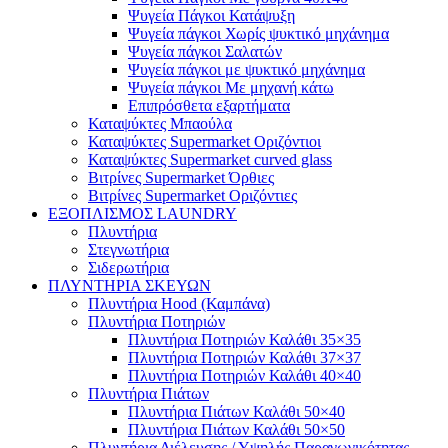
Ψυγεία Πάγκοι Κατάψυξη
Ψυγεία πάγκοι Χωρίς ψυκτικό μηχάνημα
Ψυγεία πάγκοι Σαλατών
Ψυγεία πάγκοι με ψυκτικό μηχάνημα
Ψυγεία πάγκοι Με μηχανή κάτω
Επιπρόσθετα εξαρτήματα
Καταψύκτες Μπαούλα
Καταψύκτες Supermarket Οριζόντιοι
Καταψύκτες Supermarket curved glass
Βιτρίνες Supermarket Όρθιες
Βιτρίνες Supermarket Οριζόντιες
ΕΞΟΠΛΙΣΜΟΣ LAUNDRY
Πλυντήρια
Στεγνωτήρια
Σιδερωτήρια
ΠΛΥΝΤΗΡΙΑ ΣΚΕΥΩΝ
Πλυντήρια Hood (Καμπάνα)
Πλυντήρια Ποτηριών
Πλυντήρια Ποτηριών Καλάθι 35×35
Πλυντήρια Ποτηριών Καλάθι 37×37
Πλυντήρια Ποτηριών Καλάθι 40×40
Πλυντήρια Πιάτων
Πλυντήρια Πιάτων Καλάθι 50×40
Πλυντήρια Πιάτων Καλάθι 50×50
Πλυντήρια Διέλευσης / Υψηλής Παραγωγικότητας