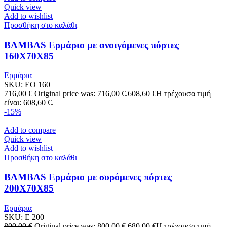
Quick view
Add to wishlist
Προσθήκη στο καλάθι
BAMBAS Ερμάριο με ανοιγόμενες πόρτες
160X70X85
Ερμάρια
SKU:
EO 160
716,00
€
Original price was: 716,00 €.
608,60
€
Η τρέχουσα τιμή
είναι: 608,60 €.
-15%
Add to compare
Quick view
Add to wishlist
Προσθήκη στο καλάθι
BAMBAS Ερμάριο με συρόμενες πόρτες
200X70X85
Ερμάρια
SKU:
E 200
800,00
€
Original price was: 800,00 €.
680,00
€
Η τρέχουσα τιμή