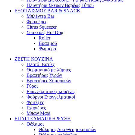
Πλυντήρια Σκευών Βαρέως Τύπου
ΕΞΟΠΛΙΣΜΟΣ BAR & SNACK
Μπλέντερ Bar
Φραπιέρες
Citrus Squeezer
Συσκευές Hot Dog
Roller
Βρασμού
Ψωμιέρα
ΖΕΣΤΗ ΚΟΥΖΙΝΑ
Πλατό- Εστίες
Θερμαντικό με λάμπες
Βραστήρας Υγρών
Βραστήρες Ζυμαρικών
Γύροι
Επαγγελματικές κουζίνες
Φούρνοι Επαγγελματικοί
Φριτέζες
Σχαριέρες
Μπαιν Μαρί
ΕΠΑΓΓΕΛΜΑΤΙΚΗ ΨΥΞΗ
Θάλαμοι
Θάλαμος Δυο Θερμοκρασιών
Θάλαμος απόψυξης