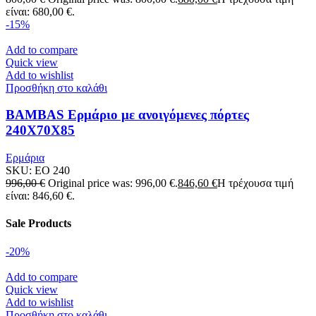
είναι: 680,00 €.
-15%
Add to compare
Quick view
Add to wishlist
Προσθήκη στο καλάθι
BAMBAS Ερμάριο με ανοιγόμενες πόρτες
240X70X85
Ερμάρια
SKU:
EO 240
996,00
€
Original price was: 996,00 €.
846,60
€
Η τρέχουσα τιμή
είναι: 846,60 €.
Sale Products
-20%
Add to compare
Quick view
Add to wishlist
Προσθήκη στο καλάθι