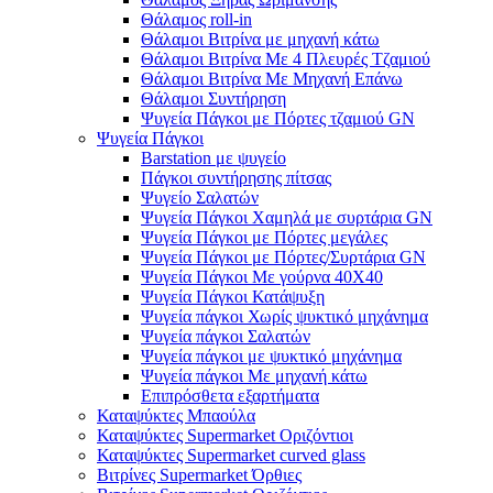
Θάλαμος roll-in
Θάλαμοι Βιτρίνα με μηχανή κάτω
Θάλαμοι Βιτρίνα Με 4 Πλευρές Τζαμιού
Θάλαμοι Βιτρίνα Με Μηχανή Επάνω
Θάλαμοι Συντήρηση
Ψυγεία Πάγκοι με Πόρτες τζαμιού GN
Ψυγεία Πάγκοι
Barstation με ψυγείο
Πάγκοι συντήρησης πίτσας
Ψυγείο Σαλατών
Ψυγεία Πάγκοι Χαμηλά με συρτάρια GN
Ψυγεία Πάγκοι με Πόρτες μεγάλες
Ψυγεία Πάγκοι με Πόρτες/Συρτάρια GN
Ψυγεία Πάγκοι Με γούρνα 40Χ40
Ψυγεία Πάγκοι Κατάψυξη
Ψυγεία πάγκοι Χωρίς ψυκτικό μηχάνημα
Ψυγεία πάγκοι Σαλατών
Ψυγεία πάγκοι με ψυκτικό μηχάνημα
Ψυγεία πάγκοι Με μηχανή κάτω
Επιπρόσθετα εξαρτήματα
Καταψύκτες Μπαούλα
Καταψύκτες Supermarket Οριζόντιοι
Καταψύκτες Supermarket curved glass
Βιτρίνες Supermarket Όρθιες