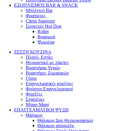
ΕΞΟΠΛΙΣΜΟΣ BAR & SNACK
Μπλέντερ Bar
Φραπιέρες
Citrus Squeezer
Συσκευές Hot Dog
Roller
Βρασμού
Ψωμιέρα
ΖΕΣΤΗ ΚΟΥΖΙΝΑ
Πλατό- Εστίες
Θερμαντικό με λάμπες
Βραστήρας Υγρών
Βραστήρες Ζυμαρικών
Γύροι
Επαγγελματικές κουζίνες
Φούρνοι Επαγγελματικοί
Φριτέζες
Σχαριέρες
Μπαιν Μαρί
ΕΠΑΓΓΕΛΜΑΤΙΚΗ ΨΥΞΗ
Θάλαμοι
Θάλαμος Δυο Θερμοκρασιών
Θάλαμος απόψυξης
Θάλαμος Ξηράς Ωρίμανσης