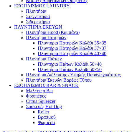
Βιτρίνες Supermarket Οριζόντιες
ΕΞΟΠΛΙΣΜΟΣ LAUNDRY
Πλυντήρια
Στεγνωτήρια
Σιδερωτήρια
ΠΛΥΝΤΗΡΙΑ ΣΚΕΥΩΝ
Πλυντήρια Hood (Καμπάνα)
Πλυντήρια Ποτηριών
Πλυντήρια Ποτηριών Καλάθι 35×35
Πλυντήρια Ποτηριών Καλάθι 37×37
Πλυντήρια Ποτηριών Καλάθι 40×40
Πλυντήρια Πιάτων
Πλυντήρια Πιάτων Καλάθι 50×40
Πλυντήρια Πιάτων Καλάθι 50×50
Πλυντήρια Διέλευσης / Υψηλής Παραγωγικότητας
Πλυντήρια Σκευών Βαρέως Τύπου
ΕΞΟΠΛΙΣΜΟΣ BAR & SNACK
Μπλέντερ Bar
Φραπιέρες
Citrus Squeezer
Συσκευές Hot Dog
Roller
Βρασμού
Ψωμιέρα