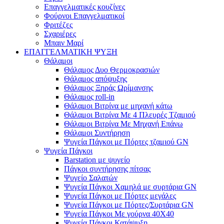
Επαγγελματικές κουζίνες
Φούρνοι Επαγγελματικοί
Φριτέζες
Σχαριέρες
Μπαιν Μαρί
ΕΠΑΓΓΕΛΜΑΤΙΚΗ ΨΥΞΗ
Θάλαμοι
Θάλαμος Δυο Θερμοκρασιών
Θάλαμος απόψυξης
Θάλαμος Ξηράς Ωρίμανσης
Θάλαμος roll-in
Θάλαμοι Βιτρίνα με μηχανή κάτω
Θάλαμοι Βιτρίνα Με 4 Πλευρές Τζαμιού
Θάλαμοι Βιτρίνα Με Μηχανή Επάνω
Θάλαμοι Συντήρηση
Ψυγεία Πάγκοι με Πόρτες τζαμιού GN
Ψυγεία Πάγκοι
Barstation με ψυγείο
Πάγκοι συντήρησης πίτσας
Ψυγείο Σαλατών
Ψυγεία Πάγκοι Χαμηλά με συρτάρια GN
Ψυγεία Πάγκοι με Πόρτες μεγάλες
Ψυγεία Πάγκοι με Πόρτες/Συρτάρια GN
Ψυγεία Πάγκοι Με γούρνα 40Χ40
Ψυγεία Πάγκοι Κατάψυξη