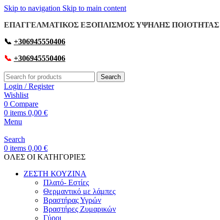
Skip to navigation
Skip to main content
ΕΠΑΓΓΕΛΜΑΤΙΚΟΣ ΕΞΟΠΛΙΣΜΟΣ ΥΨΗΛΗΣ ΠΟΙΟΤΗΤΑΣ 
📞
+306945550406
📞
+306945550406
Search
Login / Register
Wishlist
0
Compare
0
items
0,00
€
Menu
Search
0
items
0,00
€
OΛΕΣ ΟΙ ΚΑΤΗΓΟΡΙΕΣ
ΖΕΣΤΗ ΚΟΥΖΙΝΑ
Πλατό- Εστίες
Θερμαντικό με λάμπες
Βραστήρας Υγρών
Βραστήρες Ζυμαρικών
Γύροι