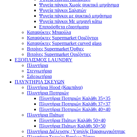
Ψυγεία πάγκοι Χωρίς ψυκτικό μηχάνημα
Ψυγεία πάγκοι Σαλατών
Ψυγεία πάγκοι με ψυκτικό μηχάνημα
Ψυγεία πάγκοι Με μηχανή κάτω
Επιπρόσθετα εξαρτήματα
Καταψύκτες Μπαούλα
Καταψύκτες Supermarket Οριζόντιοι
Καταψύκτες Supermarket curved glass
Βιτρίνες Supermarket Όρθιες
Βιτρίνες Supermarket Οριζόντιες
ΕΞΟΠΛΙΣΜΟΣ LAUNDRY
Πλυντήρια
Στεγνωτήρια
Σιδερωτήρια
ΠΛΥΝΤΗΡΙΑ ΣΚΕΥΩΝ
Πλυντήρια Hood (Καμπάνα)
Πλυντήρια Ποτηριών
Πλυντήρια Ποτηριών Καλάθι 35×35
Πλυντήρια Ποτηριών Καλάθι 37×37
Πλυντήρια Ποτηριών Καλάθι 40×40
Πλυντήρια Πιάτων
Πλυντήρια Πιάτων Καλάθι 50×40
Πλυντήρια Πιάτων Καλάθι 50×50
Πλυντήρια Διέλευσης / Υψηλής Παραγωγικότητας
Πλυντήρια Σκευών Βαρέως Τύπου