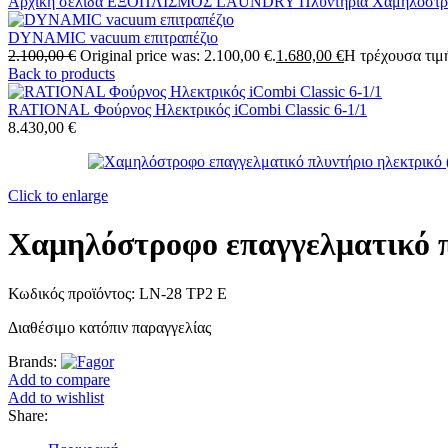
Αρχική σελίδα
ΕΞΟΠΛΙΣΜΟΣ LAUNDRY
Πλυντήρια
Χαμηλόστρ
DYNAMIC vacuum επιτραπέζιο
2.100,00
€
Original price was: 2.100,00 €.
1.680,00
€
Η τρέχουσα τιμή
Back to products
RATIONAL Φούρνος Ηλεκτρικός iCombi Classic 6-1/1
8.430,00
€
Click to enlarge
Χαμηλόστροφο επαγγελματικό π
Κωδικός προϊόντος:
LN-28 TP2 E
Διαθέσιμο κατόπιν παραγγελίας
Brands:
Add to compare
Add to wishlist
Share: