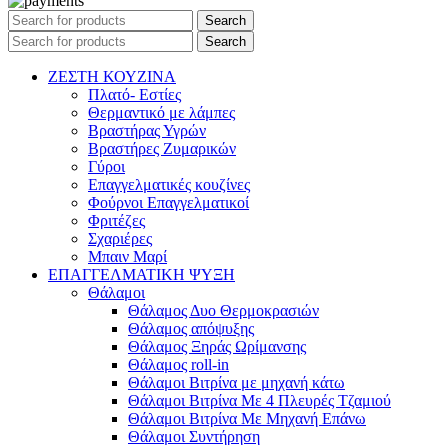
Search
Search
ΖΕΣΤΗ ΚΟΥΖΙΝΑ
Πλατό- Εστίες
Θερμαντικό με λάμπες
Βραστήρας Υγρών
Βραστήρες Ζυμαρικών
Γύροι
Επαγγελματικές κουζίνες
Φούρνοι Επαγγελματικοί
Φριτέζες
Σχαριέρες
Μπαιν Μαρί
ΕΠΑΓΓΕΛΜΑΤΙΚΗ ΨΥΞΗ
Θάλαμοι
Θάλαμος Δυο Θερμοκρασιών
Θάλαμος απόψυξης
Θάλαμος Ξηράς Ωρίμανσης
Θάλαμος roll-in
Θάλαμοι Βιτρίνα με μηχανή κάτω
Θάλαμοι Βιτρίνα Με 4 Πλευρές Τζαμιού
Θάλαμοι Βιτρίνα Με Μηχανή Επάνω
Θάλαμοι Συντήρηση