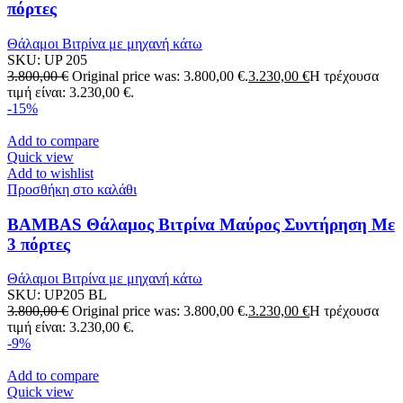
πόρτες
Θάλαμοι Βιτρίνα με μηχανή κάτω
SKU:
UP 205
3.800,00
€
Original price was: 3.800,00 €.
3.230,00
€
Η τρέχουσα
τιμή είναι: 3.230,00 €.
-15%
Add to compare
Quick view
Add to wishlist
Προσθήκη στο καλάθι
BAMBAS Θάλαμος Βιτρίνα Μαύρος Συντήρηση Με
3 πόρτες
Θάλαμοι Βιτρίνα με μηχανή κάτω
SKU:
UP205 BL
3.800,00
€
Original price was: 3.800,00 €.
3.230,00
€
Η τρέχουσα
τιμή είναι: 3.230,00 €.
-9%
Add to compare
Quick view