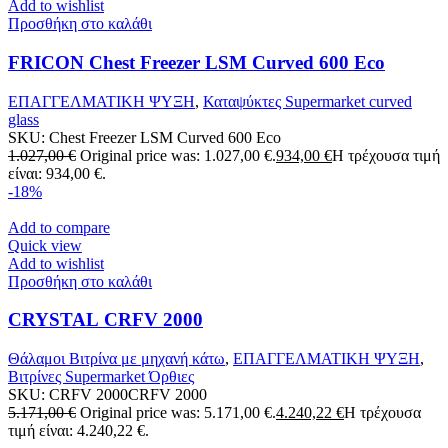
Add to wishlist
Προσθήκη στο καλάθι
FRICON Chest Freezer LSM Curved 600 Eco
ΕΠΑΓΓΕΛΜΑΤΙΚΗ ΨΥΞΗ
,
Καταψύκτες Supermarket curved
glass
SKU:
Chest Freezer LSM Curved 600 Eco
1.027,00
€
Original price was: 1.027,00 €.
934,00
€
Η τρέχουσα τιμή
είναι: 934,00 €.
-18%
Add to compare
Quick view
Add to wishlist
Προσθήκη στο καλάθι
CRYSTAL CRFV 2000
Θάλαμοι Βιτρίνα με μηχανή κάτω
,
ΕΠΑΓΓΕΛΜΑΤΙΚΗ ΨΥΞΗ
,
Βιτρίνες Supermarket Όρθιες
SKU:
CRFV 2000CRFV 2000
5.171,00
€
Original price was: 5.171,00 €.
4.240,22
€
Η τρέχουσα
τιμή είναι: 4.240,22 €.