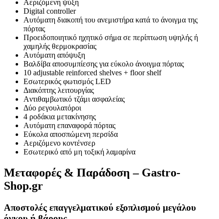
Αεριζόμενη ψύξη
Digital controller
Αυτόματη διακοπή του ανεμιστήρα κατά το άνοιγμα της
πόρτας
Προειδοποιητικό ηχητικό σήμα σε περίπτωση υψηλής ή
χαμηλής θερμοκρασίας
Αυτόματη απόψυξη
Βαλδίβα αποσυμπίεσης για εύκολο άνοιγμα πόρτας
10 adjustable reinforced shelves + floor shelf
Εσωτερικός φωτισμός LED
Διακόπτης λειτουργίας
Aντιθαμβωτικό τζάμι ασφαλείας
Δύο ρεγουλατόροι
4 ροδάκια μετακίνησης
Αυτόματη επαναφορά πόρτας
Εύκολα αποσπώμενη περσίδα
Αεριζόμενο κοντένσερ
Εσωτερικό από μη τοξική λαμαρίνα
Μεταφορές & Παράδοση – Gastro-
Shop.gr
Αποστολές επαγγελματικού εξοπλισμού μεγάλου
όγκου ή βάρους