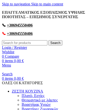
Skip to navigation
Skip to main content
ΕΠΑΓΓΕΛΜΑΤΙΚΟΣ ΕΞΟΠΛΙΣΜΟΣ ΥΨΗΛΗΣ
ΠΟΙΟΤΗΤΑΣ – ΕΠΙΣΗΜΟΣ ΣΥΝΕΡΓΑΤΗΣ
📞
+306945550406
📞
+306945550406
Search
Login / Register
Wishlist
0
Compare
0
items
0,00
€
Menu
Search
0
items
0,00
€
OΛΕΣ ΟΙ ΚΑΤΗΓΟΡΙΕΣ
ΖΕΣΤΗ ΚΟΥΖΙΝΑ
Πλατό- Εστίες
Θερμαντικό με λάμπες
Βραστήρας Υγρών
Βραστήρες Ζυμαρικών