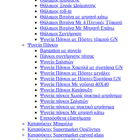
Θάλαμος Ξηράς Ωρίμανσης
Θάλαμος roll-in
Θάλαμοι Βιτρίνα με μηχανή κάτω
Θάλαμοι Βιτρίνα Με 4 Πλευρές Τζαμιού
Θάλαμοι Βιτρίνα Με Μηχανή Επάνω
Θάλαμοι Συντήρηση
Ψυγεία Πάγκοι με Πόρτες τζαμιού GN
Ψυγεία Πάγκοι
Barstation με ψυγείο
Πάγκοι συντήρησης πίτσας
Ψυγείο Σαλατών
Ψυγεία Πάγκοι Χαμηλά με συρτάρια GN
Ψυγεία Πάγκοι με Πόρτες μεγάλες
Ψυγεία Πάγκοι με Πόρτες/Συρτάρια GN
Ψυγεία Πάγκοι Με γούρνα 40Χ40
Ψυγεία Πάγκοι Κατάψυξη
Ψυγεία πάγκοι Χωρίς ψυκτικό μηχάνημα
Ψυγεία πάγκοι Σαλατών
Ψυγεία πάγκοι με ψυκτικό μηχάνημα
Ψυγεία πάγκοι Με μηχανή κάτω
Επιπρόσθετα εξαρτήματα
Καταψύκτες Μπαούλα
Καταψύκτες Supermarket Οριζόντιοι
Καταψύκτες Supermarket curved glass