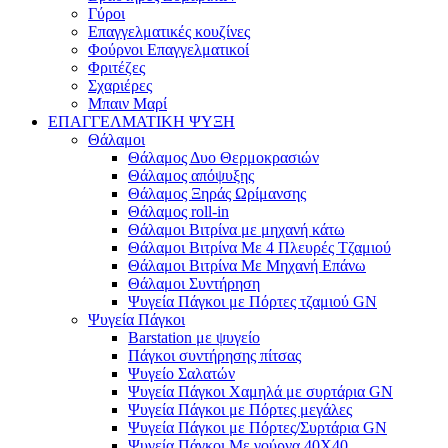
Γύροι
Επαγγελματικές κουζίνες
Φούρνοι Επαγγελματικοί
Φριτέζες
Σχαριέρες
Μπαιν Μαρί
ΕΠΑΓΓΕΛΜΑΤΙΚΗ ΨΥΞΗ
Θάλαμοι
Θάλαμος Δυο Θερμοκρασιών
Θάλαμος απόψυξης
Θάλαμος Ξηράς Ωρίμανσης
Θάλαμος roll-in
Θάλαμοι Βιτρίνα με μηχανή κάτω
Θάλαμοι Βιτρίνα Με 4 Πλευρές Τζαμιού
Θάλαμοι Βιτρίνα Με Μηχανή Επάνω
Θάλαμοι Συντήρηση
Ψυγεία Πάγκοι με Πόρτες τζαμιού GN
Ψυγεία Πάγκοι
Barstation με ψυγείο
Πάγκοι συντήρησης πίτσας
Ψυγείο Σαλατών
Ψυγεία Πάγκοι Χαμηλά με συρτάρια GN
Ψυγεία Πάγκοι με Πόρτες μεγάλες
Ψυγεία Πάγκοι με Πόρτες/Συρτάρια GN
Ψυγεία Πάγκοι Με γούρνα 40Χ40