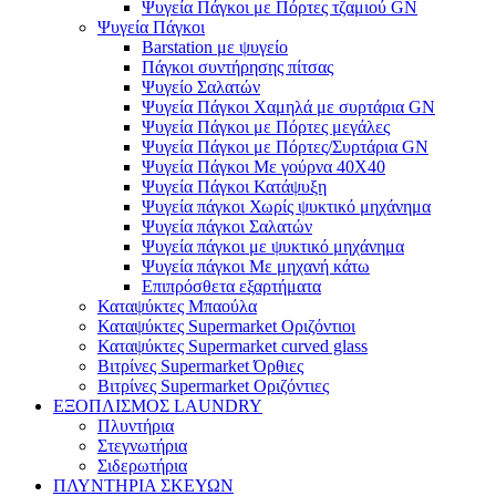
Ψυγεία Πάγκοι με Πόρτες τζαμιού GN
Ψυγεία Πάγκοι
Barstation με ψυγείο
Πάγκοι συντήρησης πίτσας
Ψυγείο Σαλατών
Ψυγεία Πάγκοι Χαμηλά με συρτάρια GN
Ψυγεία Πάγκοι με Πόρτες μεγάλες
Ψυγεία Πάγκοι με Πόρτες/Συρτάρια GN
Ψυγεία Πάγκοι Με γούρνα 40Χ40
Ψυγεία Πάγκοι Κατάψυξη
Ψυγεία πάγκοι Χωρίς ψυκτικό μηχάνημα
Ψυγεία πάγκοι Σαλατών
Ψυγεία πάγκοι με ψυκτικό μηχάνημα
Ψυγεία πάγκοι Με μηχανή κάτω
Επιπρόσθετα εξαρτήματα
Καταψύκτες Μπαούλα
Καταψύκτες Supermarket Οριζόντιοι
Καταψύκτες Supermarket curved glass
Βιτρίνες Supermarket Όρθιες
Βιτρίνες Supermarket Οριζόντιες
ΕΞΟΠΛΙΣΜΟΣ LAUNDRY
Πλυντήρια
Στεγνωτήρια
Σιδερωτήρια
ΠΛΥΝΤΗΡΙΑ ΣΚΕΥΩΝ