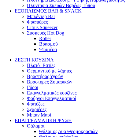
Πλυντήρια Σκευών Βαρέως Τύπου
ΕΞΟΠΛΙΣΜΟΣ BAR & SNACK
Μπλέντερ Bar
Φραπιέρες
Citrus Squeezer
Συσκευές Hot Dog
Roller
Βρασμού
Ψωμιέρα
ΖΕΣΤΗ ΚΟΥΖΙΝΑ
Πλατό- Εστίες
Θερμαντικό με λάμπες
Βραστήρας Υγρών
Βραστήρες Ζυμαρικών
Γύροι
Επαγγελματικές κουζίνες
Φούρνοι Επαγγελματικοί
Φριτέζες
Σχαριέρες
Μπαιν Μαρί
ΕΠΑΓΓΕΛΜΑΤΙΚΗ ΨΥΞΗ
Θάλαμοι
Θάλαμος Δυο Θερμοκρασιών
Θάλαμος απόψυξης