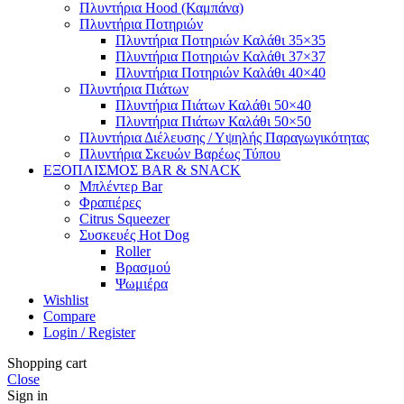
Πλυντήρια Hood (Καμπάνα)
Πλυντήρια Ποτηριών
Πλυντήρια Ποτηριών Καλάθι 35×35
Πλυντήρια Ποτηριών Καλάθι 37×37
Πλυντήρια Ποτηριών Καλάθι 40×40
Πλυντήρια Πιάτων
Πλυντήρια Πιάτων Καλάθι 50×40
Πλυντήρια Πιάτων Καλάθι 50×50
Πλυντήρια Διέλευσης / Υψηλής Παραγωγικότητας
Πλυντήρια Σκευών Βαρέως Τύπου
ΕΞΟΠΛΙΣΜΟΣ BAR & SNACK
Μπλέντερ Bar
Φραπιέρες
Citrus Squeezer
Συσκευές Hot Dog
Roller
Βρασμού
Ψωμιέρα
Wishlist
Compare
Login / Register
Shopping cart
Close
Sign in