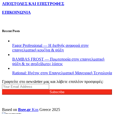
ΑΠΟΣΤΟΛΕΣ ΚΑΙ ΕΠΙΣΤΡΟΦΕΣ
ΕΠΙΚΟΙΝΩΝΙΑ
Recent Posts
Fagor Professional — Η διεθνής αναφορά στην
επαγγελματική κουζίνα & ψύξη
BAMBAS FROST — Πρωτοπορία στην επαγγελματική
ψύξη & τις ανοξείδωτες λύσεις
Rational: Ηγέτης στην Επαγγελματική Μαγειρική Τεχνολογία
Γραφτείτε στο newsletter μας και λάβετε επιπλέον προσφορές:
Subscribe
Based on
Bsee.gr
Kos
Greece
2025