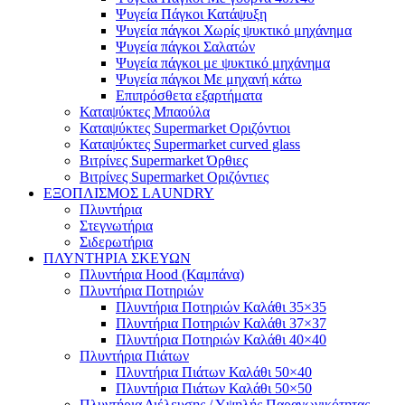
Ψυγεία Πάγκοι Κατάψυξη
Ψυγεία πάγκοι Χωρίς ψυκτικό μηχάνημα
Ψυγεία πάγκοι Σαλατών
Ψυγεία πάγκοι με ψυκτικό μηχάνημα
Ψυγεία πάγκοι Με μηχανή κάτω
Επιπρόσθετα εξαρτήματα
Καταψύκτες Μπαούλα
Καταψύκτες Supermarket Οριζόντιοι
Καταψύκτες Supermarket curved glass
Βιτρίνες Supermarket Όρθιες
Βιτρίνες Supermarket Οριζόντιες
ΕΞΟΠΛΙΣΜΟΣ LAUNDRY
Πλυντήρια
Στεγνωτήρια
Σιδερωτήρια
ΠΛΥΝΤΗΡΙΑ ΣΚΕΥΩΝ
Πλυντήρια Hood (Καμπάνα)
Πλυντήρια Ποτηριών
Πλυντήρια Ποτηριών Καλάθι 35×35
Πλυντήρια Ποτηριών Καλάθι 37×37
Πλυντήρια Ποτηριών Καλάθι 40×40
Πλυντήρια Πιάτων
Πλυντήρια Πιάτων Καλάθι 50×40
Πλυντήρια Πιάτων Καλάθι 50×50
Πλυντήρια Διέλευσης / Υψηλής Παραγωγικότητας