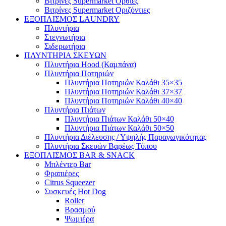
Βιτρίνες Supermarket Όρθιες
Βιτρίνες Supermarket Οριζόντιες
ΕΞΟΠΛΙΣΜΟΣ LAUNDRY
Πλυντήρια
Στεγνωτήρια
Σιδερωτήρια
ΠΛΥΝΤΗΡΙΑ ΣΚΕΥΩΝ
Πλυντήρια Hood (Καμπάνα)
Πλυντήρια Ποτηριών
Πλυντήρια Ποτηριών Καλάθι 35×35
Πλυντήρια Ποτηριών Καλάθι 37×37
Πλυντήρια Ποτηριών Καλάθι 40×40
Πλυντήρια Πιάτων
Πλυντήρια Πιάτων Καλάθι 50×40
Πλυντήρια Πιάτων Καλάθι 50×50
Πλυντήρια Διέλευσης / Υψηλής Παραγωγικότητας
Πλυντήρια Σκευών Βαρέως Τύπου
ΕΞΟΠΛΙΣΜΟΣ BAR & SNACK
Μπλέντερ Bar
Φραπιέρες
Citrus Squeezer
Συσκευές Hot Dog
Roller
Βρασμού
Ψωμιέρα