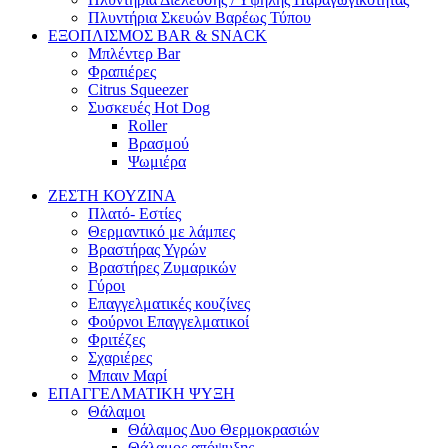
Πλυντήρια Σκευών Βαρέως Τύπου
ΕΞΟΠΛΙΣΜΟΣ BAR & SNACK
Μπλέντερ Bar
Φραπιέρες
Citrus Squeezer
Συσκευές Hot Dog
Roller
Βρασμού
Ψωμιέρα
ΖΕΣΤΗ ΚΟΥΖΙΝΑ
Πλατό- Εστίες
Θερμαντικό με λάμπες
Βραστήρας Υγρών
Βραστήρες Ζυμαρικών
Γύροι
Επαγγελματικές κουζίνες
Φούρνοι Επαγγελματικοί
Φριτέζες
Σχαριέρες
Μπαιν Μαρί
ΕΠΑΓΓΕΛΜΑΤΙΚΗ ΨΥΞΗ
Θάλαμοι
Θάλαμος Δυο Θερμοκρασιών
Θάλαμος απόψυξης