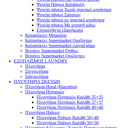
Ψυγεία Πάγκοι Κατάψυξη
Ψυγεία πάγκοι Χωρίς ψυκτικό μηχάνημα
Ψυγεία πάγκοι Σαλατών
Ψυγεία πάγκοι με ψυκτικό μηχάνημα
Ψυγεία πάγκοι Με μηχανή κάτω
Επιπρόσθετα εξαρτήματα
Καταψύκτες Μπαούλα
Καταψύκτες Supermarket Οριζόντιοι
Καταψύκτες Supermarket curved glass
Βιτρίνες Supermarket Όρθιες
Βιτρίνες Supermarket Οριζόντιες
ΕΞΟΠΛΙΣΜΟΣ LAUNDRY
Πλυντήρια
Στεγνωτήρια
Σιδερωτήρια
ΠΛΥΝΤΗΡΙΑ ΣΚΕΥΩΝ
Πλυντήρια Hood (Καμπάνα)
Πλυντήρια Ποτηριών
Πλυντήρια Ποτηριών Καλάθι 35×35
Πλυντήρια Ποτηριών Καλάθι 37×37
Πλυντήρια Ποτηριών Καλάθι 40×40
Πλυντήρια Πιάτων
Πλυντήρια Πιάτων Καλάθι 50×40
Πλυντήρια Πιάτων Καλάθι 50×50
Πλυντήρια Διέλευσης / Υψηλής Παραγωγικότητας