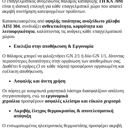
Ο επαγγελματικός ανοξείδωτος θάλαμος κατάψυξης
TH KA 70M
είναι η ιδανική επιλογή για κάθε επαγγελματικό χώρο που απαιτεί
ακριβή συντήρηση κατεψυγμένων προϊόντων.
Κατασκευασμένος από
υψηλής ποιότητας ανοξείδωτο χάλυβα
AISI 304
, συνδυάζει
ανθεκτικότητα, κομψότητα και
λειτουργικότητα
, καλύπτοντας τις ανάγκες κάθε επαγγελματικού
χώρου.
Ευελιξία στην αποθήκευση & Εργονομία
Ο θάλαμος μπορεί να φιλοξενήσει GN 2/1 ή δύο GN 1/1, δίνοντας
περισσότερες δυνατότητες στην οργάνωση των αποθεμάτων σας.
Διαθέτει 6 σχάρες (3 σε κάθε πόρτα) προσφέρουν οργανωμένη και
ευέλικτη αποθήκευση.
Ασφαλής και άνετη χρήση
Οι πόρτες με κουμπωτά μαγνητικά λάστιχα διασφαλίζουν απόλυτη
στεγανοποίηση, ενώ τα
εργονομικά
χερούλια
προσφέρουν
ασφαλές κλείσιμο και εύκολο χειρισμό
Ακριβής έλεγχος θερμοκρασίας & αποτελεσματική
απόψυξη
Ο ενσωματωμένος ηλεκτρονικός θερμοστάτης προσφέρει ακριβή