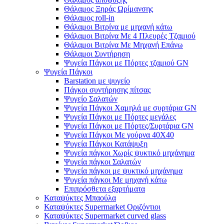
Θάλαμος Ξηράς Ωρίμανσης
Θάλαμος roll-in
Θάλαμοι Βιτρίνα με μηχανή κάτω
Θάλαμοι Βιτρίνα Με 4 Πλευρές Τζαμιού
Θάλαμοι Βιτρίνα Με Μηχανή Επάνω
Θάλαμοι Συντήρηση
Ψυγεία Πάγκοι με Πόρτες τζαμιού GN
Ψυγεία Πάγκοι
Barstation με ψυγείο
Πάγκοι συντήρησης πίτσας
Ψυγείο Σαλατών
Ψυγεία Πάγκοι Χαμηλά με συρτάρια GN
Ψυγεία Πάγκοι με Πόρτες μεγάλες
Ψυγεία Πάγκοι με Πόρτες/Συρτάρια GN
Ψυγεία Πάγκοι Με γούρνα 40Χ40
Ψυγεία Πάγκοι Κατάψυξη
Ψυγεία πάγκοι Χωρίς ψυκτικό μηχάνημα
Ψυγεία πάγκοι Σαλατών
Ψυγεία πάγκοι με ψυκτικό μηχάνημα
Ψυγεία πάγκοι Με μηχανή κάτω
Επιπρόσθετα εξαρτήματα
Καταψύκτες Μπαούλα
Καταψύκτες Supermarket Οριζόντιοι
Καταψύκτες Supermarket curved glass