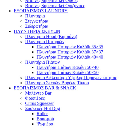
Βιτρίνες Supermarket Όρθιες
Βιτρίνες Supermarket Οριζόντιες
ΕΞΟΠΛΙΣΜΟΣ LAUNDRY
Πλυντήρια
Στεγνωτήρια
Σιδερωτήρια
ΠΛΥΝΤΗΡΙΑ ΣΚΕΥΩΝ
Πλυντήρια Hood (Καμπάνα)
Πλυντήρια Ποτηριών
Πλυντήρια Ποτηριών Καλάθι 35×35
Πλυντήρια Ποτηριών Καλάθι 37×37
Πλυντήρια Ποτηριών Καλάθι 40×40
Πλυντήρια Πιάτων
Πλυντήρια Πιάτων Καλάθι 50×40
Πλυντήρια Πιάτων Καλάθι 50×50
Πλυντήρια Διέλευσης / Υψηλής Παραγωγικότητας
Πλυντήρια Σκευών Βαρέως Τύπου
ΕΞΟΠΛΙΣΜΟΣ BAR & SNACK
Μπλέντερ Bar
Φραπιέρες
Citrus Squeezer
Συσκευές Hot Dog
Roller
Βρασμού
Ψωμιέρα