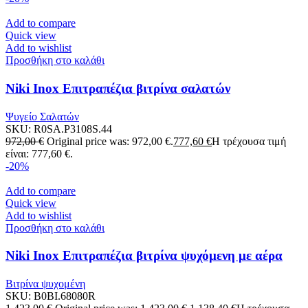
Add to compare
Quick view
Add to wishlist
Προσθήκη στο καλάθι
Niki Inox Επιτραπέζια βιτρίνα σαλατών
Ψυγείο Σαλατών
SKU:
R0SA.P3108S.44
972,00
€
Original price was: 972,00 €.
777,60
€
Η τρέχουσα τιμή
είναι: 777,60 €.
-20%
Add to compare
Quick view
Add to wishlist
Προσθήκη στο καλάθι
Niki Inox Επιτραπέζια βιτρίνα ψυχόμενη με αέρα
Βιτρίνα ψυχομένη
SKU:
B0BI.68080R