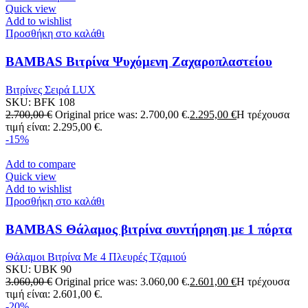
Quick view
Add to wishlist
Προσθήκη στο καλάθι
BAMBAS Βιτρίνα Ψυχόμενη Ζαχαροπλαστείου
108Χ70Χ120 LUX
Βιτρίνες Σειρά LUX
SKU:
BFK 108
2.700,00
€
Original price was: 2.700,00 €.
2.295,00
€
Η τρέχουσα
τιμή είναι: 2.295,00 €.
-15%
Add to compare
Quick view
Add to wishlist
Προσθήκη στο καλάθι
BAMBAS Θάλαμος βιτρίνα συντήρηση με 1 πόρτα
Θάλαμοι Βιτρίνα Με 4 Πλευρές Τζαμιού
SKU:
UBK 90
3.060,00
€
Original price was: 3.060,00 €.
2.601,00
€
Η τρέχουσα
τιμή είναι: 2.601,00 €.
-20%