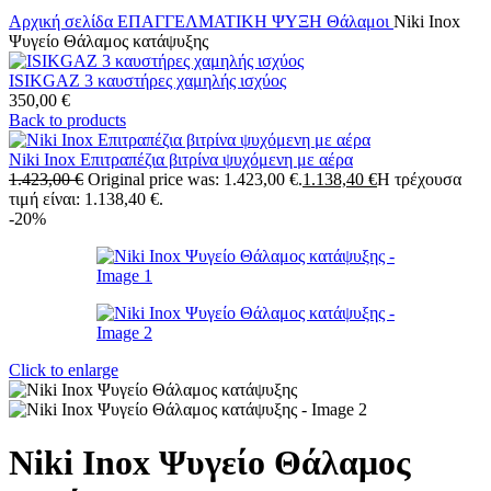
Αρχική σελίδα
ΕΠΑΓΓΕΛΜΑΤΙΚΗ ΨΥΞΗ
Θάλαμοι
Niki Inox
Ψυγείο Θάλαμος κατάψυξης
ISIKGAZ 3 καυστήρες χαμηλής ισχύος
350,00
€
Back to products
Niki Inox Επιτραπέζια βιτρίνα ψυχόμενη με αέρα
1.423,00
€
Original price was: 1.423,00 €.
1.138,40
€
Η τρέχουσα
τιμή είναι: 1.138,40 €.
-20%
Click to enlarge
Niki Inox Ψυγείο Θάλαμος