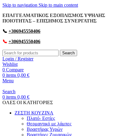
Skip to navigation
Skip to main content
ΕΠΑΓΓΕΛΜΑΤΙΚΟΣ ΕΞΟΠΛΙΣΜΟΣ ΥΨΗΛΗΣ
ΠΟΙΟΤΗΤΑΣ – ΕΠΙΣΗΜΟΣ ΣΥΝΕΡΓΑΤΗΣ
📞
+306945550406
📞
+306945550406
Search
Login / Register
Wishlist
0
Compare
0
items
0,00
€
Menu
Search
0
items
0,00
€
OΛΕΣ ΟΙ ΚΑΤΗΓΟΡΙΕΣ
ΖΕΣΤΗ ΚΟΥΖΙΝΑ
Πλατό- Εστίες
Θερμαντικό με λάμπες
Βραστήρας Υγρών
Βραστήρες Ζυμαρικών