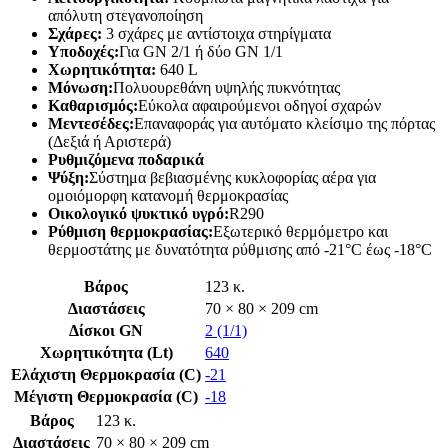
απόλυτη στεγανοποίηση
Σχάρες:
3 σχάρες με αντίστοιχα στηρίγματα
Υποδοχές:
Για GN 2/1 ή δύο GN 1/1
Χωρητικότητα:
640 L
Μόνωση:
Πολυουρεθάνη υψηλής πυκνότητας
Καθαρισμός:
Εύκολα αφαιρούμενοι οδηγοί σχαρών
Μεντεσέδες:
Επαναφοράς για αυτόματο κλείσιμο της πόρτας
(Δεξιά ή Αριστερά)
Ρυθμιζόμενα ποδαρικά
Ψύξη:
Σύστημα βεβιασμένης κυκλοφορίας αέρα για
ομοιόμορφη κατανομή θερμοκρασίας
Οικολογικό ψυκτικό υγρό:
R290
Ρύθμιση θερμοκρασίας:
Εξωτερικό θερμόμετρο και
θερμοστάτης με δυνατότητα ρύθμισης από -21°C έως -18°C
Βάρος
123 κ.
Διαστάσεις
70 × 80 × 209 cm
Δίσκοι GN
2 (1/1)
Χωρητικότητα (Lt)
640
Ελάχιστη Θερμοκρασία (C)
-21
Μέγιστη Θερμοκρασία (C)
-18
Βάρος
123 κ.
Διαστάσεις
70 × 80 × 209 cm