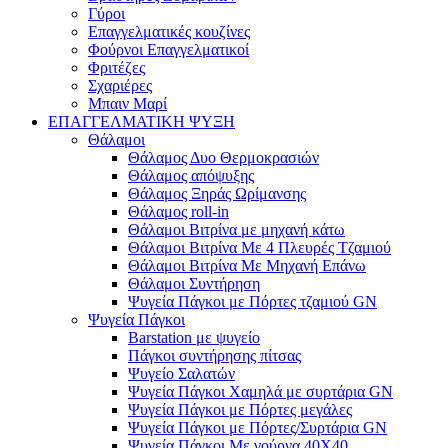
Γύροι
Επαγγελματικές κουζίνες
Φούρνοι Επαγγελματικοί
Φριτέζες
Σχαριέρες
Μπαιν Μαρί
ΕΠΑΓΓΕΛΜΑΤΙΚΗ ΨΥΞΗ
Θάλαμοι
Θάλαμος Δυο Θερμοκρασιών
Θάλαμος απόψυξης
Θάλαμος Ξηράς Ωρίμανσης
Θάλαμος roll-in
Θάλαμοι Βιτρίνα με μηχανή κάτω
Θάλαμοι Βιτρίνα Με 4 Πλευρές Τζαμιού
Θάλαμοι Βιτρίνα Με Μηχανή Επάνω
Θάλαμοι Συντήρηση
Ψυγεία Πάγκοι με Πόρτες τζαμιού GN
Ψυγεία Πάγκοι
Barstation με ψυγείο
Πάγκοι συντήρησης πίτσας
Ψυγείο Σαλατών
Ψυγεία Πάγκοι Χαμηλά με συρτάρια GN
Ψυγεία Πάγκοι με Πόρτες μεγάλες
Ψυγεία Πάγκοι με Πόρτες/Συρτάρια GN
Ψυγεία Πάγκοι Με γούρνα 40Χ40