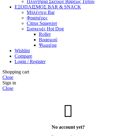
Πλυντήρια Σκευών Βαρέως Τύπου
ΕΞΟΠΛΙΣΜΟΣ BAR & SNACK
Μπλέντερ Bar
Φραπιέρες
Citrus Squeezer
Συσκευές Hot Dog
Roller
Βρασμού
Ψωμιέρα
Wishlist
Compare
Login / Register
Shopping cart
Close
Sign in
Close
No account yet?