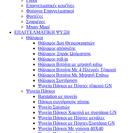
Γύροι
Επαγγελματικές κουζίνες
Φούρνοι Επαγγελματικοί
Φριτέζες
Σχαριέρες
Μπαιν Μαρί
ΕΠΑΓΓΕΛΜΑΤΙΚΗ ΨΥΞΗ
Θάλαμοι
Θάλαμος Δυο Θερμοκρασιών
Θάλαμος απόψυξης
Θάλαμος Ξηράς Ωρίμανσης
Θάλαμος roll-in
Θάλαμοι Βιτρίνα με μηχανή κάτω
Θάλαμοι Βιτρίνα Με 4 Πλευρές Τζαμιού
Θάλαμοι Βιτρίνα Με Μηχανή Επάνω
Θάλαμοι Συντήρηση
Ψυγεία Πάγκοι με Πόρτες τζαμιού GN
Ψυγεία Πάγκοι
Barstation με ψυγείο
Πάγκοι συντήρησης πίτσας
Ψυγείο Σαλατών
Ψυγεία Πάγκοι Χαμηλά με συρτάρια GN
Ψυγεία Πάγκοι με Πόρτες μεγάλες
Ψυγεία Πάγκοι με Πόρτες/Συρτάρια GN
Ψυγεία Πάγκοι Με γούρνα 40Χ40