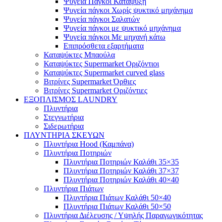
Ψυγεία Πάγκοι Κατάψυξη
Ψυγεία πάγκοι Χωρίς ψυκτικό μηχάνημα
Ψυγεία πάγκοι Σαλατών
Ψυγεία πάγκοι με ψυκτικό μηχάνημα
Ψυγεία πάγκοι Με μηχανή κάτω
Επιπρόσθετα εξαρτήματα
Καταψύκτες Μπαούλα
Καταψύκτες Supermarket Οριζόντιοι
Καταψύκτες Supermarket curved glass
Βιτρίνες Supermarket Όρθιες
Βιτρίνες Supermarket Οριζόντιες
ΕΞΟΠΛΙΣΜΟΣ LAUNDRY
Πλυντήρια
Στεγνωτήρια
Σιδερωτήρια
ΠΛΥΝΤΗΡΙΑ ΣΚΕΥΩΝ
Πλυντήρια Hood (Καμπάνα)
Πλυντήρια Ποτηριών
Πλυντήρια Ποτηριών Καλάθι 35×35
Πλυντήρια Ποτηριών Καλάθι 37×37
Πλυντήρια Ποτηριών Καλάθι 40×40
Πλυντήρια Πιάτων
Πλυντήρια Πιάτων Καλάθι 50×40
Πλυντήρια Πιάτων Καλάθι 50×50
Πλυντήρια Διέλευσης / Υψηλής Παραγωγικότητας