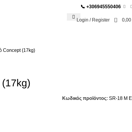
📞
+306945550406
0
Login / Register
0,0
ΜΟΣ BAR & SNACK
ό Concept (17kg)
 (17kg)
Κωδικός προϊόντος:
SR-18 M E