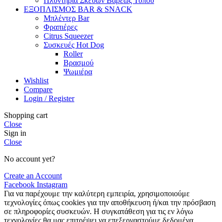
Πλυντήρια Σκευών Βαρέως Τύπου
ΕΞΟΠΛΙΣΜΟΣ BAR & SNACK
Μπλέντερ Bar
Φραπιέρες
Citrus Squeezer
Συσκευές Hot Dog
Roller
Βρασμού
Ψωμιέρα
Wishlist
Compare
Login / Register
Shopping cart
Close
Sign in
Close
No account yet?
Create an Account
Facebook
Instagram
Για να παρέχουμε την καλύτερη εμπειρία, χρησιμοποιούμε
τεχνολογίες όπως cookies για την αποθήκευση ή/και την πρόσβαση
σε πληροφορίες συσκευών. Η συγκατάθεση για τις εν λόγω
τεχνολογίες θα μας επιτρέψει να επεξεργαστούμε δεδομένα