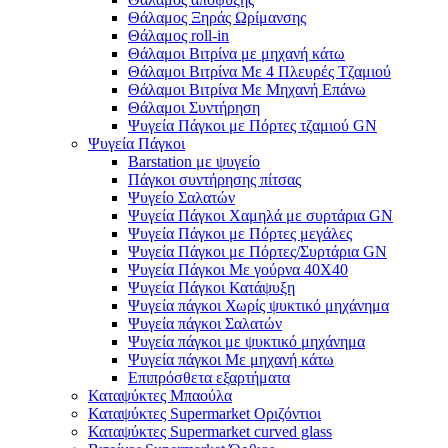
Θάλαμος Ξηράς Ωρίμανσης
Θάλαμος roll-in
Θάλαμοι Βιτρίνα με μηχανή κάτω
Θάλαμοι Βιτρίνα Με 4 Πλευρές Τζαμιού
Θάλαμοι Βιτρίνα Με Μηχανή Επάνω
Θάλαμοι Συντήρηση
Ψυγεία Πάγκοι με Πόρτες τζαμιού GN
Ψυγεία Πάγκοι
Barstation με ψυγείο
Πάγκοι συντήρησης πίτσας
Ψυγείο Σαλατών
Ψυγεία Πάγκοι Χαμηλά με συρτάρια GN
Ψυγεία Πάγκοι με Πόρτες μεγάλες
Ψυγεία Πάγκοι με Πόρτες/Συρτάρια GN
Ψυγεία Πάγκοι Με γούρνα 40Χ40
Ψυγεία Πάγκοι Κατάψυξη
Ψυγεία πάγκοι Χωρίς ψυκτικό μηχάνημα
Ψυγεία πάγκοι Σαλατών
Ψυγεία πάγκοι με ψυκτικό μηχάνημα
Ψυγεία πάγκοι Με μηχανή κάτω
Επιπρόσθετα εξαρτήματα
Καταψύκτες Μπαούλα
Καταψύκτες Supermarket Οριζόντιοι
Καταψύκτες Supermarket curved glass