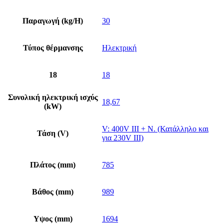
Παραγωγή (kg/H)
30
Τύπος θέρμανσης
Ηλεκτρική
18
18
Συνολική ηλεκτρική ισχύς
18,67
(kW)
V: 400V III + N. (Κατάλληλο και
Τάση (V)
για 230V III)
Πλάτος (mm)
785
Βάθος (mm)
989
Υψος (mm)
1694