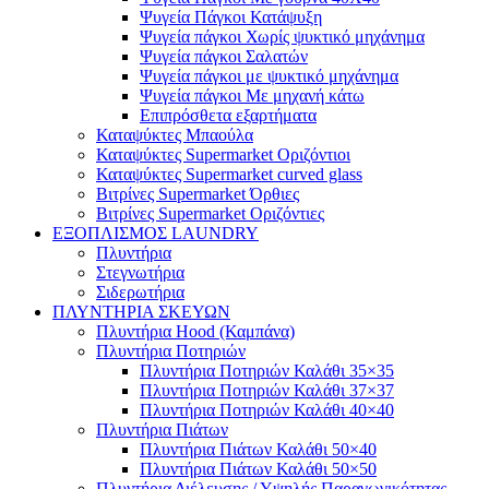
Ψυγεία Πάγκοι Κατάψυξη
Ψυγεία πάγκοι Χωρίς ψυκτικό μηχάνημα
Ψυγεία πάγκοι Σαλατών
Ψυγεία πάγκοι με ψυκτικό μηχάνημα
Ψυγεία πάγκοι Με μηχανή κάτω
Επιπρόσθετα εξαρτήματα
Καταψύκτες Μπαούλα
Καταψύκτες Supermarket Οριζόντιοι
Καταψύκτες Supermarket curved glass
Βιτρίνες Supermarket Όρθιες
Βιτρίνες Supermarket Οριζόντιες
ΕΞΟΠΛΙΣΜΟΣ LAUNDRY
Πλυντήρια
Στεγνωτήρια
Σιδερωτήρια
ΠΛΥΝΤΗΡΙΑ ΣΚΕΥΩΝ
Πλυντήρια Hood (Καμπάνα)
Πλυντήρια Ποτηριών
Πλυντήρια Ποτηριών Καλάθι 35×35
Πλυντήρια Ποτηριών Καλάθι 37×37
Πλυντήρια Ποτηριών Καλάθι 40×40
Πλυντήρια Πιάτων
Πλυντήρια Πιάτων Καλάθι 50×40
Πλυντήρια Πιάτων Καλάθι 50×50
Πλυντήρια Διέλευσης / Υψηλής Παραγωγικότητας