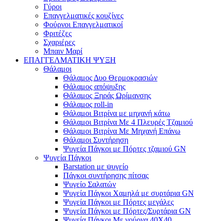
Γύροι
Επαγγελματικές κουζίνες
Φούρνοι Επαγγελματικοί
Φριτέζες
Σχαριέρες
Μπαιν Μαρί
ΕΠΑΓΓΕΛΜΑΤΙΚΗ ΨΥΞΗ
Θάλαμοι
Θάλαμος Δυο Θερμοκρασιών
Θάλαμος απόψυξης
Θάλαμος Ξηράς Ωρίμανσης
Θάλαμος roll-in
Θάλαμοι Βιτρίνα με μηχανή κάτω
Θάλαμοι Βιτρίνα Με 4 Πλευρές Τζαμιού
Θάλαμοι Βιτρίνα Με Μηχανή Επάνω
Θάλαμοι Συντήρηση
Ψυγεία Πάγκοι με Πόρτες τζαμιού GN
Ψυγεία Πάγκοι
Barstation με ψυγείο
Πάγκοι συντήρησης πίτσας
Ψυγείο Σαλατών
Ψυγεία Πάγκοι Χαμηλά με συρτάρια GN
Ψυγεία Πάγκοι με Πόρτες μεγάλες
Ψυγεία Πάγκοι με Πόρτες/Συρτάρια GN
Ψυγεία Πάγκοι Με γούρνα 40Χ40