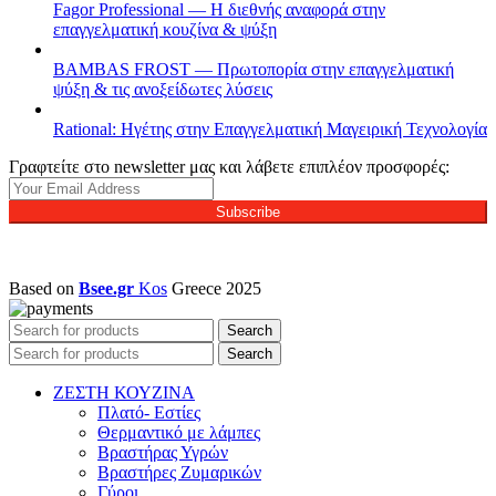
Fagor Professional — Η διεθνής αναφορά στην
επαγγελματική κουζίνα & ψύξη
BAMBAS FROST — Πρωτοπορία στην επαγγελματική
ψύξη & τις ανοξείδωτες λύσεις
Rational: Ηγέτης στην Επαγγελματική Μαγειρική Τεχνολογία
Γραφτείτε στο newsletter μας και λάβετε επιπλέον προσφορές:
Subscribe
Based on
Bsee.gr
Kos
Greece
2025
Search
Search
ΖΕΣΤΗ ΚΟΥΖΙΝΑ
Πλατό- Εστίες
Θερμαντικό με λάμπες
Βραστήρας Υγρών
Βραστήρες Ζυμαρικών
Γύροι