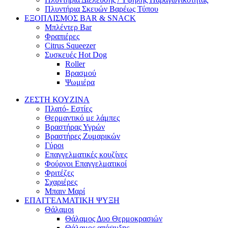
Πλυντήρια Σκευών Βαρέως Τύπου
ΕΞΟΠΛΙΣΜΟΣ BAR & SNACK
Μπλέντερ Bar
Φραπιέρες
Citrus Squeezer
Συσκευές Hot Dog
Roller
Βρασμού
Ψωμιέρα
ΖΕΣΤΗ ΚΟΥΖΙΝΑ
Πλατό- Εστίες
Θερμαντικό με λάμπες
Βραστήρας Υγρών
Βραστήρες Ζυμαρικών
Γύροι
Επαγγελματικές κουζίνες
Φούρνοι Επαγγελματικοί
Φριτέζες
Σχαριέρες
Μπαιν Μαρί
ΕΠΑΓΓΕΛΜΑΤΙΚΗ ΨΥΞΗ
Θάλαμοι
Θάλαμος Δυο Θερμοκρασιών
Θάλαμος απόψυξης