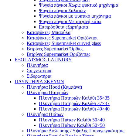
Ψυγεία πάγκοι Χωρίς ψυκτικό μηχάνημα
Ψυγεία πάγκοι Σαλατών
Ψυγεία πάγκοι με ψυκτικό μηχάνημα
Ψυγεία πάγκοι Με μηχανή κάτω
Επιπρόσθετα εξαρτήματα
Καταψύκτες Μπαούλα
Καταψύκτες Supermarket Οριζόντιοι
Καταψύκτες Supermarket curved glass
Βιτρίνες Supermarket Όρθιες
Βιτρίνες Supermarket Οριζόντιες
ΕΞΟΠΛΙΣΜΟΣ LAUNDRY
Πλυντήρια
Στεγνωτήρια
Σιδερωτήρια
ΠΛΥΝΤΗΡΙΑ ΣΚΕΥΩΝ
Πλυντήρια Hood (Καμπάνα)
Πλυντήρια Ποτηριών
Πλυντήρια Ποτηριών Καλάθι 35×35
Πλυντήρια Ποτηριών Καλάθι 37×37
Πλυντήρια Ποτηριών Καλάθι 40×40
Πλυντήρια Πιάτων
Πλυντήρια Πιάτων Καλάθι 50×40
Πλυντήρια Πιάτων Καλάθι 50×50
Πλυντήρια Διέλευσης / Υψηλής Παραγωγικότητας