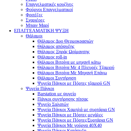
Επαγγελματικές κουζίνες
Φούρνοι Επαγγελματικοί
Φριτέζες
Σχαριέρες
Μπαιν Μαρί
ΕΠΑΓΓΕΛΜΑΤΙΚΗ ΨΥΞΗ
Θάλαμοι
Θάλαμος Δυο Θερμοκρασιών
Θάλαμος απόψυξης
Θάλαμος Ξηράς Ωρίμανσης
Θάλαμος roll-in
Θάλαμοι Βιτρίνα με μηχανή κάτω
Θάλαμοι Βιτρίνα Με 4 Πλευρές Τζαμιού
Θάλαμοι Βιτρίνα Με Μηχανή Επάνω
Θάλαμοι Συντήρηση
Ψυγεία Πάγκοι με Πόρτες τζαμιού GN
Ψυγεία Πάγκοι
Barstation με ψυγείο
Πάγκοι συντήρησης πίτσας
Ψυγείο Σαλατών
Ψυγεία Πάγκοι Χαμηλά με συρτάρια GN
Ψυγεία Πάγκοι με Πόρτες μεγάλες
Ψυγεία Πάγκοι με Πόρτες/Συρτάρια GN
Ψυγεία Πάγκοι Με γούρνα 40Χ40
Ψυγεία Πάγκοι Κατάψυξη