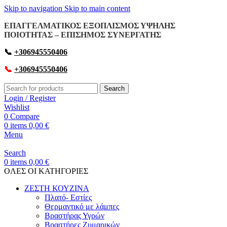
Skip to navigation
Skip to main content
ΕΠΑΓΓΕΛΜΑΤΙΚΟΣ ΕΞΟΠΛΙΣΜΟΣ ΥΨΗΛΗΣ
ΠΟΙΟΤΗΤΑΣ – ΕΠΙΣΗΜΟΣ ΣΥΝΕΡΓΑΤΗΣ
📞
+306945550406
📞
+306945550406
Search
Login / Register
Wishlist
0
Compare
0
items
0,00
€
Menu
Search
0
items
0,00
€
OΛΕΣ ΟΙ ΚΑΤΗΓΟΡΙΕΣ
ΖΕΣΤΗ ΚΟΥΖΙΝΑ
Πλατό- Εστίες
Θερμαντικό με λάμπες
Βραστήρας Υγρών
Βραστήρες Ζυμαρικών