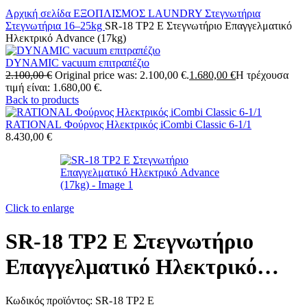
Αρχική σελίδα
ΕΞΟΠΛΙΣΜΟΣ LAUNDRY
Στεγνωτήρια
Στεγνωτήρια 16–25kg
SR-18 TP2 E Στεγνωτήριο Επαγγελματικό
Ηλεκτρικό Advance (17kg)
DYNAMIC vacuum επιτραπέζιο
2.100,00
€
Original price was: 2.100,00 €.
1.680,00
€
Η τρέχουσα
τιμή είναι: 1.680,00 €.
Back to products
RATIONAL Φούρνος Ηλεκτρικός iCombi Classic 6-1/1
8.430,00
€
Click to enlarge
SR-18 TP2 E Στεγνωτήριο
Επαγγελματικό Ηλεκτρικό
Advance (17kg)
Κωδικός προϊόντος:
SR-18 TP2 E