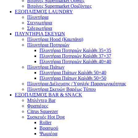
Βιτρίνες Supermarket Όρθιες
Βιτρίνες Supermarket Οριζόντιες
ΕΞΟΠΛΙΣΜΟΣ LAUNDRY
Πλυντήρια
Στεγνωτήρια
Σιδερωτήρια
ΠΛΥΝΤΗΡΙΑ ΣΚΕΥΩΝ
Πλυντήρια Hood (Καμπάνα)
Πλυντήρια Ποτηριών
Πλυντήρια Ποτηριών Καλάθι 35×35
Πλυντήρια Ποτηριών Καλάθι 37×37
Πλυντήρια Ποτηριών Καλάθι 40×40
Πλυντήρια Πιάτων
Πλυντήρια Πιάτων Καλάθι 50×40
Πλυντήρια Πιάτων Καλάθι 50×50
Πλυντήρια Διέλευσης / Υψηλής Παραγωγικότητας
Πλυντήρια Σκευών Βαρέως Τύπου
ΕΞΟΠΛΙΣΜΟΣ BAR & SNACK
Μπλέντερ Bar
Φραπιέρες
Citrus Squeezer
Συσκευές Hot Dog
Roller
Βρασμού
Ψωμιέρα