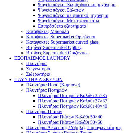
Ψυγεία πάγκοι Χωρίς ψυκτικό μηχάνημα
Ψυγεία πάγκοι Σαλατών
Ψυγεία πάγκοι με ψυκτικό μηχάνημα
Ψυγεία πάγκοι Με μηχανή κάτω
Επιπρόσθετα εξαρτήματα
Καταψύκτες Μπαούλα
Καταψύκτες Supermarket Οριζόντιοι
Καταψύκτες Supermarket curved glass
Βιτρίνες Supermarket Όρθιες
Βιτρίνες Supermarket Οριζόντιες
ΕΞΟΠΛΙΣΜΟΣ LAUNDRY
Πλυντήρια
Στεγνωτήρια
Σιδερωτήρια
ΠΛΥΝΤΗΡΙΑ ΣΚΕΥΩΝ
Πλυντήρια Hood (Καμπάνα)
Πλυντήρια Ποτηριών
Πλυντήρια Ποτηριών Καλάθι 35×35
Πλυντήρια Ποτηριών Καλάθι 37×37
Πλυντήρια Ποτηριών Καλάθι 40×40
Πλυντήρια Πιάτων
Πλυντήρια Πιάτων Καλάθι 50×40
Πλυντήρια Πιάτων Καλάθι 50×50
Πλυντήρια Διέλευσης / Υψηλής Παραγωγικότητας
Πλυντήρια Σκευών Βαρέως Τύπου