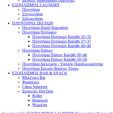
Βιτρίνες Supermarket Οριζόντιες
ΕΞΟΠΛΙΣΜΟΣ LAUNDRY
Πλυντήρια
Στεγνωτήρια
Σιδερωτήρια
ΠΛΥΝΤΗΡΙΑ ΣΚΕΥΩΝ
Πλυντήρια Hood (Καμπάνα)
Πλυντήρια Ποτηριών
Πλυντήρια Ποτηριών Καλάθι 35×35
Πλυντήρια Ποτηριών Καλάθι 37×37
Πλυντήρια Ποτηριών Καλάθι 40×40
Πλυντήρια Πιάτων
Πλυντήρια Πιάτων Καλάθι 50×40
Πλυντήρια Πιάτων Καλάθι 50×50
Πλυντήρια Διέλευσης / Υψηλής Παραγωγικότητας
Πλυντήρια Σκευών Βαρέως Τύπου
ΕΞΟΠΛΙΣΜΟΣ BAR & SNACK
Μπλέντερ Bar
Φραπιέρες
Citrus Squeezer
Συσκευές Hot Dog
Roller
Βρασμού
Ψωμιέρα