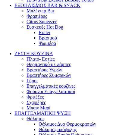
ΕΞΟΠΛΙΣΜΟΣ BAR & SNACK
Μπλέντερ Bar
Φραπιέρες
Citrus Squeezer
Συσκευές Hot Dog
Roller
Βρασμού
Ψωμιέρα
ΖΕΣΤΗ ΚΟΥΖΙΝΑ
Πλατό- Εστίες
Θερμαντικό με λάμπες
Βραστήρας Υγρών
Βραστήρες Ζυμαρικών
Γύροι
Επαγγελματικές κουζίνες
Φούρνοι Επαγγελματικοί
Φριτέζες
Σχαριέρες
Μπαιν Μαρί
ΕΠΑΓΓΕΛΜΑΤΙΚΗ ΨΥΞΗ
Θάλαμοι
Θάλαμος Δυο Θερμοκρασιών
Θάλαμος απόψυξης
Θάλαμος Ξηράς Ωρίμανσης