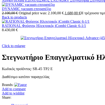
Αρχική σελίδα
ΕΞΟΠΛΙΣΜΟΣ LAUNDRY
Στεγνωτήρια
Στεγνωτή
DYNAMIC vacuum επιτραπέζιο
2.100,00
€
Original price was: 2.100,00 €.
1.680,00
€
Η τρέχουσα τιμή
Back to products
RATIONAL Φούρνος Ηλεκτρικός iCombi Classic 6-1/1
8.430,00
€
Click to enlarge
Στεγνωτήριο Επαγγελματικό Ηλ
Κωδικός προϊόντος:
SR-45 TP2 E
Διαθέσιμο κατόπιν παραγγελίας
Brands:
Add to compare
Add to wishlist
Share: