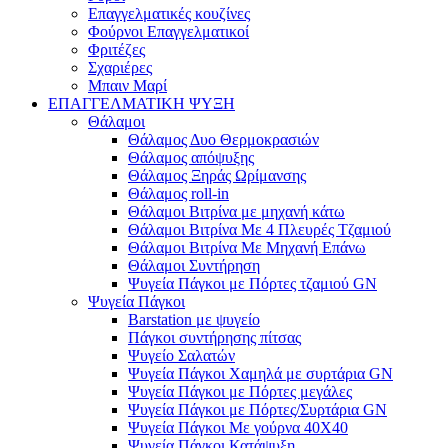
Επαγγελματικές κουζίνες
Φούρνοι Επαγγελματικοί
Φριτέζες
Σχαριέρες
Μπαιν Μαρί
ΕΠΑΓΓΕΛΜΑΤΙΚΗ ΨΥΞΗ
Θάλαμοι
Θάλαμος Δυο Θερμοκρασιών
Θάλαμος απόψυξης
Θάλαμος Ξηράς Ωρίμανσης
Θάλαμος roll-in
Θάλαμοι Βιτρίνα με μηχανή κάτω
Θάλαμοι Βιτρίνα Με 4 Πλευρές Τζαμιού
Θάλαμοι Βιτρίνα Με Μηχανή Επάνω
Θάλαμοι Συντήρηση
Ψυγεία Πάγκοι με Πόρτες τζαμιού GN
Ψυγεία Πάγκοι
Barstation με ψυγείο
Πάγκοι συντήρησης πίτσας
Ψυγείο Σαλατών
Ψυγεία Πάγκοι Χαμηλά με συρτάρια GN
Ψυγεία Πάγκοι με Πόρτες μεγάλες
Ψυγεία Πάγκοι με Πόρτες/Συρτάρια GN
Ψυγεία Πάγκοι Με γούρνα 40Χ40
Ψυγεία Πάγκοι Κατάψυξη