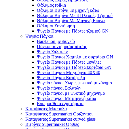
Θάλαμος roll-in
Θάλαμοι Βιτρίνα με μηχανή κάτω
Θάλαμοι Βιτρίνα Με 4 Πλευρές Τζαμιού
Θάλαμοι Βιτρίνα Με Μηχανή Επάνω
Θάλαμοι Συντήρηση
Ψυγεία Πάγκοι με Πόρτες τζαμιού GN
Ψυγεία Πάγκοι
Barstation με ψυγείο
Πάγκοι συντήρησης πίτσας
Ψυγείο Σαλατών
Ψυγεία Πάγκοι Χαμηλά με συρτάρια GN
Ψυγεία Πάγκοι με Πόρτες μεγάλες
Ψυγεία Πάγκοι με Πόρτες/Συρτάρια GN
Ψυγεία Πάγκοι Με γούρνα 40Χ40
Ψυγεία Πάγκοι Κατάψυξη
Ψυγεία πάγκοι Χωρίς ψυκτικό μηχάνημα
Ψυγεία πάγκοι Σαλατών
Ψυγεία πάγκοι με ψυκτικό μηχάνημα
Ψυγεία πάγκοι Με μηχανή κάτω
Επιπρόσθετα εξαρτήματα
Καταψύκτες Μπαούλα
Καταψύκτες Supermarket Οριζόντιοι
Καταψύκτες Supermarket curved glass
Βιτρίνες Supermarket Όρθιες