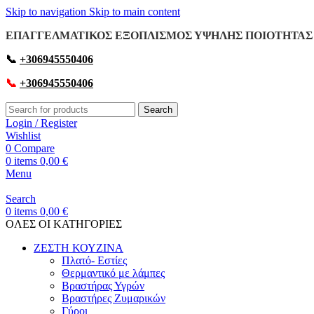
Skip to navigation
Skip to main content
ΕΠΑΓΓΕΛΜΑΤΙΚΟΣ ΕΞΟΠΛΙΣΜΟΣ ΥΨΗΛΗΣ ΠΟΙΟΤΗΤΑΣ 
📞
+306945550406
📞
+306945550406
Search
Login / Register
Wishlist
0
Compare
0
items
0,00
€
Menu
Search
0
items
0,00
€
OΛΕΣ ΟΙ ΚΑΤΗΓΟΡΙΕΣ
ΖΕΣΤΗ ΚΟΥΖΙΝΑ
Πλατό- Εστίες
Θερμαντικό με λάμπες
Βραστήρας Υγρών
Βραστήρες Ζυμαρικών
Γύροι