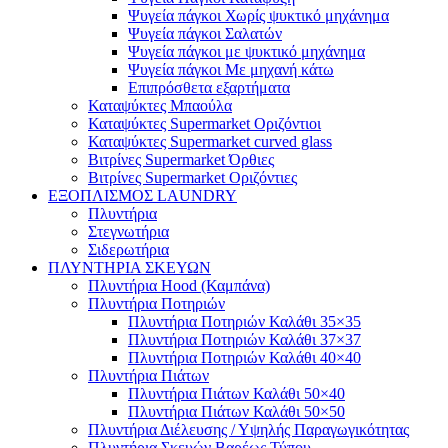
Ψυγεία πάγκοι Χωρίς ψυκτικό μηχάνημα
Ψυγεία πάγκοι Σαλατών
Ψυγεία πάγκοι με ψυκτικό μηχάνημα
Ψυγεία πάγκοι Με μηχανή κάτω
Επιπρόσθετα εξαρτήματα
Καταψύκτες Μπαούλα
Καταψύκτες Supermarket Οριζόντιοι
Καταψύκτες Supermarket curved glass
Βιτρίνες Supermarket Όρθιες
Βιτρίνες Supermarket Οριζόντιες
ΕΞΟΠΛΙΣΜΟΣ LAUNDRY
Πλυντήρια
Στεγνωτήρια
Σιδερωτήρια
ΠΛΥΝΤΗΡΙΑ ΣΚΕΥΩΝ
Πλυντήρια Hood (Καμπάνα)
Πλυντήρια Ποτηριών
Πλυντήρια Ποτηριών Καλάθι 35×35
Πλυντήρια Ποτηριών Καλάθι 37×37
Πλυντήρια Ποτηριών Καλάθι 40×40
Πλυντήρια Πιάτων
Πλυντήρια Πιάτων Καλάθι 50×40
Πλυντήρια Πιάτων Καλάθι 50×50
Πλυντήρια Διέλευσης / Υψηλής Παραγωγικότητας
Πλυντήρια Σκευών Βαρέως Τύπου