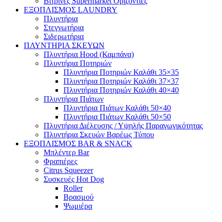
Βιτρίνες Supermarket Οριζόντιες
ΕΞΟΠΛΙΣΜΟΣ LAUNDRY
Πλυντήρια
Στεγνωτήρια
Σιδερωτήρια
ΠΛΥΝΤΗΡΙΑ ΣΚΕΥΩΝ
Πλυντήρια Hood (Καμπάνα)
Πλυντήρια Ποτηριών
Πλυντήρια Ποτηριών Καλάθι 35×35
Πλυντήρια Ποτηριών Καλάθι 37×37
Πλυντήρια Ποτηριών Καλάθι 40×40
Πλυντήρια Πιάτων
Πλυντήρια Πιάτων Καλάθι 50×40
Πλυντήρια Πιάτων Καλάθι 50×50
Πλυντήρια Διέλευσης / Υψηλής Παραγωγικότητας
Πλυντήρια Σκευών Βαρέως Τύπου
ΕΞΟΠΛΙΣΜΟΣ BAR & SNACK
Μπλέντερ Bar
Φραπιέρες
Citrus Squeezer
Συσκευές Hot Dog
Roller
Βρασμού
Ψωμιέρα