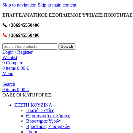
Skip to navigation
Skip to main content
ΕΠΑΓΓΕΛΜΑΤΙΚΟΣ ΕΞΟΠΛΙΣΜΟΣ ΥΨΗΛΗΣ ΠΟΙΟΤΗΤΑΣ 
📞
+306945550406
📞
+306945550406
Search
Login / Register
Wishlist
0
Compare
0
items
0,00
€
Menu
Search
0
items
0,00
€
OΛΕΣ ΟΙ ΚΑΤΗΓΟΡΙΕΣ
ΖΕΣΤΗ ΚΟΥΖΙΝΑ
Πλατό- Εστίες
Θερμαντικό με λάμπες
Βραστήρας Υγρών
Βραστήρες Ζυμαρικών
Γύροι