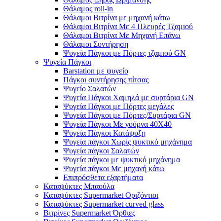
Θάλαμος roll-in
Θάλαμοι Βιτρίνα με μηχανή κάτω
Θάλαμοι Βιτρίνα Με 4 Πλευρές Τζαμιού
Θάλαμοι Βιτρίνα Με Μηχανή Επάνω
Θάλαμοι Συντήρηση
Ψυγεία Πάγκοι με Πόρτες τζαμιού GN
Ψυγεία Πάγκοι
Barstation με ψυγείο
Πάγκοι συντήρησης πίτσας
Ψυγείο Σαλατών
Ψυγεία Πάγκοι Χαμηλά με συρτάρια GN
Ψυγεία Πάγκοι με Πόρτες μεγάλες
Ψυγεία Πάγκοι με Πόρτες/Συρτάρια GN
Ψυγεία Πάγκοι Με γούρνα 40Χ40
Ψυγεία Πάγκοι Κατάψυξη
Ψυγεία πάγκοι Χωρίς ψυκτικό μηχάνημα
Ψυγεία πάγκοι Σαλατών
Ψυγεία πάγκοι με ψυκτικό μηχάνημα
Ψυγεία πάγκοι Με μηχανή κάτω
Επιπρόσθετα εξαρτήματα
Καταψύκτες Μπαούλα
Καταψύκτες Supermarket Οριζόντιοι
Καταψύκτες Supermarket curved glass
Βιτρίνες Supermarket Όρθιες