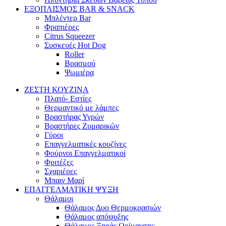
ΕΞΟΠΛΙΣΜΟΣ BAR & SNACK
Μπλέντερ Bar
Φραπιέρες
Citrus Squeezer
Συσκευές Hot Dog
Roller
Βρασμού
Ψωμιέρα
ΖΕΣΤΗ ΚΟΥΖΙΝΑ
Πλατό- Εστίες
Θερμαντικό με λάμπες
Βραστήρας Υγρών
Βραστήρες Ζυμαρικών
Γύροι
Επαγγελματικές κουζίνες
Φούρνοι Επαγγελματικοί
Φριτέζες
Σχαριέρες
Μπαιν Μαρί
ΕΠΑΓΓΕΛΜΑΤΙΚΗ ΨΥΞΗ
Θάλαμοι
Θάλαμος Δυο Θερμοκρασιών
Θάλαμος απόψυξης
Θάλαμος Ξηράς Ωρίμανσης