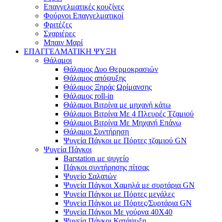
Επαγγελματικές κουζίνες
Φούρνοι Επαγγελματικοί
Φριτέζες
Σχαριέρες
Μπαιν Μαρί
ΕΠΑΓΓΕΛΜΑΤΙΚΗ ΨΥΞΗ
Θάλαμοι
Θάλαμος Δυο Θερμοκρασιών
Θάλαμος απόψυξης
Θάλαμος Ξηράς Ωρίμανσης
Θάλαμος roll-in
Θάλαμοι Βιτρίνα με μηχανή κάτω
Θάλαμοι Βιτρίνα Με 4 Πλευρές Τζαμιού
Θάλαμοι Βιτρίνα Με Μηχανή Επάνω
Θάλαμοι Συντήρηση
Ψυγεία Πάγκοι με Πόρτες τζαμιού GN
Ψυγεία Πάγκοι
Barstation με ψυγείο
Πάγκοι συντήρησης πίτσας
Ψυγείο Σαλατών
Ψυγεία Πάγκοι Χαμηλά με συρτάρια GN
Ψυγεία Πάγκοι με Πόρτες μεγάλες
Ψυγεία Πάγκοι με Πόρτες/Συρτάρια GN
Ψυγεία Πάγκοι Με γούρνα 40Χ40
Ψυγεία Πάγκοι Κατάψυξη