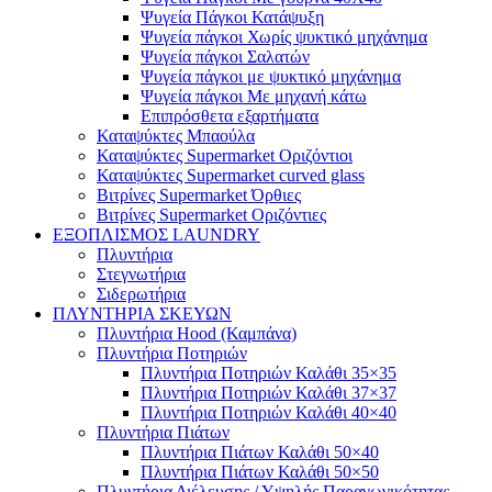
Ψυγεία Πάγκοι Κατάψυξη
Ψυγεία πάγκοι Χωρίς ψυκτικό μηχάνημα
Ψυγεία πάγκοι Σαλατών
Ψυγεία πάγκοι με ψυκτικό μηχάνημα
Ψυγεία πάγκοι Με μηχανή κάτω
Επιπρόσθετα εξαρτήματα
Καταψύκτες Μπαούλα
Καταψύκτες Supermarket Οριζόντιοι
Καταψύκτες Supermarket curved glass
Βιτρίνες Supermarket Όρθιες
Βιτρίνες Supermarket Οριζόντιες
ΕΞΟΠΛΙΣΜΟΣ LAUNDRY
Πλυντήρια
Στεγνωτήρια
Σιδερωτήρια
ΠΛΥΝΤΗΡΙΑ ΣΚΕΥΩΝ
Πλυντήρια Hood (Καμπάνα)
Πλυντήρια Ποτηριών
Πλυντήρια Ποτηριών Καλάθι 35×35
Πλυντήρια Ποτηριών Καλάθι 37×37
Πλυντήρια Ποτηριών Καλάθι 40×40
Πλυντήρια Πιάτων
Πλυντήρια Πιάτων Καλάθι 50×40
Πλυντήρια Πιάτων Καλάθι 50×50
Πλυντήρια Διέλευσης / Υψηλής Παραγωγικότητας