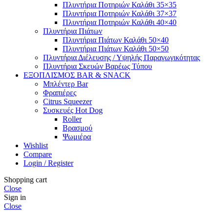
Πλυντήρια Ποτηριών Καλάθι 35×35
Πλυντήρια Ποτηριών Καλάθι 37×37
Πλυντήρια Ποτηριών Καλάθι 40×40
Πλυντήρια Πιάτων
Πλυντήρια Πιάτων Καλάθι 50×40
Πλυντήρια Πιάτων Καλάθι 50×50
Πλυντήρια Διέλευσης / Υψηλής Παραγωγικότητας
Πλυντήρια Σκευών Βαρέως Τύπου
ΕΞΟΠΛΙΣΜΟΣ BAR & SNACK
Μπλέντερ Bar
Φραπιέρες
Citrus Squeezer
Συσκευές Hot Dog
Roller
Βρασμού
Ψωμιέρα
Wishlist
Compare
Login / Register
Shopping cart
Close
Sign in
Close