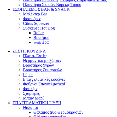
Πλυντήρια Σκευών Βαρέως Τύπου
ΕΞΟΠΛΙΣΜΟΣ BAR & SNACK
Μπλέντερ Bar
Φραπιέρες
Citrus Squeezer
Συσκευές Hot Dog
Roller
Βρασμού
Ψωμιέρα
ΖΕΣΤΗ ΚΟΥΖΙΝΑ
Πλατό- Εστίες
Θερμαντικό με λάμπες
Βραστήρας Υγρών
Βραστήρες Ζυμαρικών
Γύροι
Επαγγελματικές κουζίνες
Φούρνοι Επαγγελματικοί
Φριτέζες
Σχαριέρες
Μπαιν Μαρί
ΕΠΑΓΓΕΛΜΑΤΙΚΗ ΨΥΞΗ
Θάλαμοι
Θάλαμος Δυο Θερμοκρασιών
Θάλαμος απόψυξης