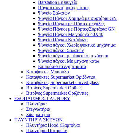
Barstation με ψυγείο
Πάγκοι συντήρησης πίτσας
Ψυγείο Σαλατών
Ψυγεία Πάγκοι Χαμηλά με συρτάρια GN
Ψυγεία Πάγκοι με Πόρτες μεγάλες
Ψυγεία Πάγκοι με Πόρτες/Συρτάρια GN
Ψυγεία Πάγκοι Με γούρνα 40Χ40
Ψυγεία Πάγκοι Κατάψυξη
Ψυγεία πάγκοι Χωρίς ψυκτικό μηχάνημα
Ψυγεία πάγκοι Σαλατών
Ψυγεία πάγκοι με ψυκτικό μηχάνημα
Ψυγεία πάγκοι Με μηχανή κάτω
Επιπρόσθετα εξαρτήματα
Καταψύκτες Μπαούλα
Καταψύκτες Supermarket Οριζόντιοι
Καταψύκτες Supermarket curved glass
Βιτρίνες Supermarket Όρθιες
Βιτρίνες Supermarket Οριζόντιες
ΕΞΟΠΛΙΣΜΟΣ LAUNDRY
Πλυντήρια
Στεγνωτήρια
Σιδερωτήρια
ΠΛΥΝΤΗΡΙΑ ΣΚΕΥΩΝ
Πλυντήρια Hood (Καμπάνα)
Πλυντήρια Ποτηριών