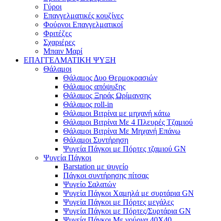
Γύροι
Επαγγελματικές κουζίνες
Φούρνοι Επαγγελματικοί
Φριτέζες
Σχαριέρες
Μπαιν Μαρί
ΕΠΑΓΓΕΛΜΑΤΙΚΗ ΨΥΞΗ
Θάλαμοι
Θάλαμος Δυο Θερμοκρασιών
Θάλαμος απόψυξης
Θάλαμος Ξηράς Ωρίμανσης
Θάλαμος roll-in
Θάλαμοι Βιτρίνα με μηχανή κάτω
Θάλαμοι Βιτρίνα Με 4 Πλευρές Τζαμιού
Θάλαμοι Βιτρίνα Με Μηχανή Επάνω
Θάλαμοι Συντήρηση
Ψυγεία Πάγκοι με Πόρτες τζαμιού GN
Ψυγεία Πάγκοι
Barstation με ψυγείο
Πάγκοι συντήρησης πίτσας
Ψυγείο Σαλατών
Ψυγεία Πάγκοι Χαμηλά με συρτάρια GN
Ψυγεία Πάγκοι με Πόρτες μεγάλες
Ψυγεία Πάγκοι με Πόρτες/Συρτάρια GN
Ψυγεία Πάγκοι Με γούρνα 40Χ40