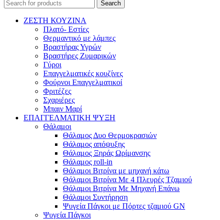
Search
ΖΕΣΤΗ ΚΟΥΖΙΝΑ
Πλατό- Εστίες
Θερμαντικό με λάμπες
Βραστήρας Υγρών
Βραστήρες Ζυμαρικών
Γύροι
Επαγγελματικές κουζίνες
Φούρνοι Επαγγελματικοί
Φριτέζες
Σχαριέρες
Μπαιν Μαρί
ΕΠΑΓΓΕΛΜΑΤΙΚΗ ΨΥΞΗ
Θάλαμοι
Θάλαμος Δυο Θερμοκρασιών
Θάλαμος απόψυξης
Θάλαμος Ξηράς Ωρίμανσης
Θάλαμος roll-in
Θάλαμοι Βιτρίνα με μηχανή κάτω
Θάλαμοι Βιτρίνα Με 4 Πλευρές Τζαμιού
Θάλαμοι Βιτρίνα Με Μηχανή Επάνω
Θάλαμοι Συντήρηση
Ψυγεία Πάγκοι με Πόρτες τζαμιού GN
Ψυγεία Πάγκοι