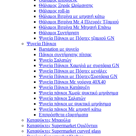
Θάλαμος Ξηράς Ωρίμανσης
Θάλαμος roll-in
Θάλαμοι Βιτρίνα με μηχανή κάτω
Θάλαμοι Βιτρίνα Με 4 Πλευρές Τζαμιού
Θάλαμοι Βιτρίνα Με Μηχανή Επάνω
Θάλαμοι Συντήρηση
Ψυγεία Πάγκοι με Πόρτες τζαμιού GN
Ψυγεία Πάγκοι
Barstation με ψυγείο
Πάγκοι συντήρησης πίτσας
Ψυγείο Σαλατών
Ψυγεία Πάγκοι Χαμηλά με συρτάρια GN
Ψυγεία Πάγκοι με Πόρτες μεγάλες
Ψυγεία Πάγκοι με Πόρτες/Συρτάρια GN
Ψυγεία Πάγκοι Με γούρνα 40Χ40
Ψυγεία Πάγκοι Κατάψυξη
Ψυγεία πάγκοι Χωρίς ψυκτικό μηχάνημα
Ψυγεία πάγκοι Σαλατών
Ψυγεία πάγκοι με ψυκτικό μηχάνημα
Ψυγεία πάγκοι Με μηχανή κάτω
Επιπρόσθετα εξαρτήματα
Καταψύκτες Μπαούλα
Καταψύκτες Supermarket Οριζόντιοι
Καταψύκτες Supermarket curved glass