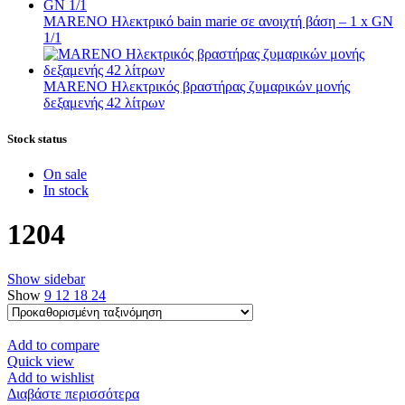
MARENO Ηλεκτρικό bain marie σε ανοιχτή βάση – 1 x GN
1/1
MARENO Ηλεκτρικός βραστήρας ζυμαρικών μονής
δεξαμενής 42 λίτρων
Stock status
On sale
In stock
1204
Show sidebar
Show
9
12
18
24
Add to compare
Quick view
Add to wishlist
Διαβάστε περισσότερα