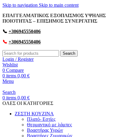
Skip to navigation
Skip to main content
ΕΠΑΓΓΕΛΜΑΤΙΚΟΣ ΕΞΟΠΛΙΣΜΟΣ ΥΨΗΛΗΣ
ΠΟΙΟΤΗΤΑΣ – ΕΠΙΣΗΜΟΣ ΣΥΝΕΡΓΑΤΗΣ
📞
+306945550406
📞
+306945550406
Search
Login / Register
Wishlist
0
Compare
0
items
0,00
€
Menu
Search
0
items
0,00
€
OΛΕΣ ΟΙ ΚΑΤΗΓΟΡΙΕΣ
ΖΕΣΤΗ ΚΟΥΖΙΝΑ
Πλατό- Εστίες
Θερμαντικό με λάμπες
Βραστήρας Υγρών
Βραστήρες Ζυμαρικών