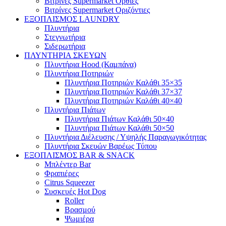
Βιτρίνες Supermarket Όρθιες
Βιτρίνες Supermarket Οριζόντιες
ΕΞΟΠΛΙΣΜΟΣ LAUNDRY
Πλυντήρια
Στεγνωτήρια
Σιδερωτήρια
ΠΛΥΝΤΗΡΙΑ ΣΚΕΥΩΝ
Πλυντήρια Hood (Καμπάνα)
Πλυντήρια Ποτηριών
Πλυντήρια Ποτηριών Καλάθι 35×35
Πλυντήρια Ποτηριών Καλάθι 37×37
Πλυντήρια Ποτηριών Καλάθι 40×40
Πλυντήρια Πιάτων
Πλυντήρια Πιάτων Καλάθι 50×40
Πλυντήρια Πιάτων Καλάθι 50×50
Πλυντήρια Διέλευσης / Υψηλής Παραγωγικότητας
Πλυντήρια Σκευών Βαρέως Τύπου
ΕΞΟΠΛΙΣΜΟΣ BAR & SNACK
Μπλέντερ Bar
Φραπιέρες
Citrus Squeezer
Συσκευές Hot Dog
Roller
Βρασμού
Ψωμιέρα