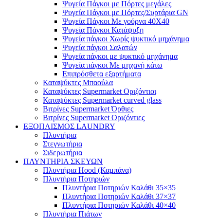
Ψυγεία Πάγκοι με Πόρτες μεγάλες
Ψυγεία Πάγκοι με Πόρτες/Συρτάρια GN
Ψυγεία Πάγκοι Με γούρνα 40Χ40
Ψυγεία Πάγκοι Κατάψυξη
Ψυγεία πάγκοι Χωρίς ψυκτικό μηχάνημα
Ψυγεία πάγκοι Σαλατών
Ψυγεία πάγκοι με ψυκτικό μηχάνημα
Ψυγεία πάγκοι Με μηχανή κάτω
Επιπρόσθετα εξαρτήματα
Καταψύκτες Μπαούλα
Καταψύκτες Supermarket Οριζόντιοι
Καταψύκτες Supermarket curved glass
Βιτρίνες Supermarket Όρθιες
Βιτρίνες Supermarket Οριζόντιες
ΕΞΟΠΛΙΣΜΟΣ LAUNDRY
Πλυντήρια
Στεγνωτήρια
Σιδερωτήρια
ΠΛΥΝΤΗΡΙΑ ΣΚΕΥΩΝ
Πλυντήρια Hood (Καμπάνα)
Πλυντήρια Ποτηριών
Πλυντήρια Ποτηριών Καλάθι 35×35
Πλυντήρια Ποτηριών Καλάθι 37×37
Πλυντήρια Ποτηριών Καλάθι 40×40
Πλυντήρια Πιάτων