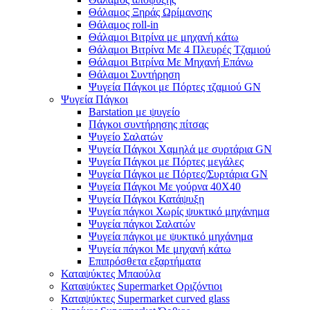
Θάλαμος Ξηράς Ωρίμανσης
Θάλαμος roll-in
Θάλαμοι Βιτρίνα με μηχανή κάτω
Θάλαμοι Βιτρίνα Με 4 Πλευρές Τζαμιού
Θάλαμοι Βιτρίνα Με Μηχανή Επάνω
Θάλαμοι Συντήρηση
Ψυγεία Πάγκοι με Πόρτες τζαμιού GN
Ψυγεία Πάγκοι
Barstation με ψυγείο
Πάγκοι συντήρησης πίτσας
Ψυγείο Σαλατών
Ψυγεία Πάγκοι Χαμηλά με συρτάρια GN
Ψυγεία Πάγκοι με Πόρτες μεγάλες
Ψυγεία Πάγκοι με Πόρτες/Συρτάρια GN
Ψυγεία Πάγκοι Με γούρνα 40Χ40
Ψυγεία Πάγκοι Κατάψυξη
Ψυγεία πάγκοι Χωρίς ψυκτικό μηχάνημα
Ψυγεία πάγκοι Σαλατών
Ψυγεία πάγκοι με ψυκτικό μηχάνημα
Ψυγεία πάγκοι Με μηχανή κάτω
Επιπρόσθετα εξαρτήματα
Καταψύκτες Μπαούλα
Καταψύκτες Supermarket Οριζόντιοι
Καταψύκτες Supermarket curved glass