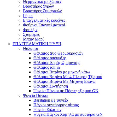
Θερμαντικό με λάμπες
Βραστήρας Υγρών
Βραστήρες Ζυμαρικών
Γύροι
Επαγγελματικές κουζίνες
Φούρνοι Επαγγελματικοί
Φριτέζες
Σχαριέρες
Μπαιν Μαρί
ΕΠΑΓΓΕΛΜΑΤΙΚΗ ΨΥΞΗ
Θάλαμοι
Θάλαμος Δυο Θερμοκρασιών
Θάλαμος απόψυξης
Θάλαμος Ξηράς Ωρίμανσης
Θάλαμος roll-in
Θάλαμοι Βιτρίνα με μηχανή κάτω
Θάλαμοι Βιτρίνα Με 4 Πλευρές Τζαμιού
Θάλαμοι Βιτρίνα Με Μηχανή Επάνω
Θάλαμοι Συντήρηση
Ψυγεία Πάγκοι με Πόρτες τζαμιού GN
Ψυγεία Πάγκοι
Barstation με ψυγείο
Πάγκοι συντήρησης πίτσας
Ψυγείο Σαλατών
Ψυγεία Πάγκοι Χαμηλά με συρτάρια GN