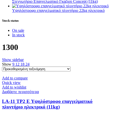
Στεγνωτήριο Επαγγελματικό Γκαζιού Concept (11kg)
Υψηλόστροφο επαγγελματικό πλυντήριο 22kg ηλεκτρικό
Stock status
On sale
In stock
1300
Show sidebar
Show
9
12
18
24
Add to compare
Quick view
Add to wishlist
Διαβάστε περισσότερα
LA-11 TP2 E Υψηλόστροφο επαγγελματικό
πλυντήριο ηλεκτρικό (11kg)