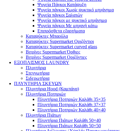
Ψυγεία Πάγκοι Κατάψυξη
Ψυγεία πάγκοι Χωρίς ψυκτικό μηχάνημα
Ψυγεία πάγκοι Σαλατών
Ψυγεία πάγκοι με ψυκτικό μηχάνημα
Ψυγεία πάγκοι Με μηχανή κάτω
Επιπρόσθετα εξαρτήματα
Καταψύκτες Μπαούλα
Καταψύκτες Supermarket Οριζόντιοι
Καταψύκτες Supermarket curved glass
Βιτρίνες Supermarket Όρθιες
Βιτρίνες Supermarket Οριζόντιες
ΕΞΟΠΛΙΣΜΟΣ LAUNDRY
Πλυντήρια
Στεγνωτήρια
Σιδερωτήρια
ΠΛΥΝΤΗΡΙΑ ΣΚΕΥΩΝ
Πλυντήρια Hood (Καμπάνα)
Πλυντήρια Ποτηριών
Πλυντήρια Ποτηριών Καλάθι 35×35
Πλυντήρια Ποτηριών Καλάθι 37×37
Πλυντήρια Ποτηριών Καλάθι 40×40
Πλυντήρια Πιάτων
Πλυντήρια Πιάτων Καλάθι 50×40
Πλυντήρια Πιάτων Καλάθι 50×50
Πλυντήρια Διέλευσης / Υψηλής Παραγωγικότητας