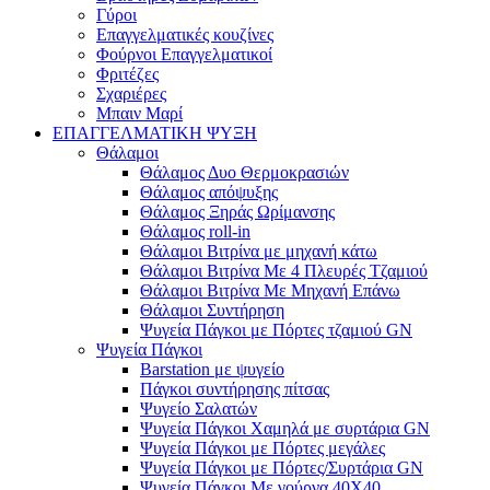
Γύροι
Επαγγελματικές κουζίνες
Φούρνοι Επαγγελματικοί
Φριτέζες
Σχαριέρες
Μπαιν Μαρί
ΕΠΑΓΓΕΛΜΑΤΙΚΗ ΨΥΞΗ
Θάλαμοι
Θάλαμος Δυο Θερμοκρασιών
Θάλαμος απόψυξης
Θάλαμος Ξηράς Ωρίμανσης
Θάλαμος roll-in
Θάλαμοι Βιτρίνα με μηχανή κάτω
Θάλαμοι Βιτρίνα Με 4 Πλευρές Τζαμιού
Θάλαμοι Βιτρίνα Με Μηχανή Επάνω
Θάλαμοι Συντήρηση
Ψυγεία Πάγκοι με Πόρτες τζαμιού GN
Ψυγεία Πάγκοι
Barstation με ψυγείο
Πάγκοι συντήρησης πίτσας
Ψυγείο Σαλατών
Ψυγεία Πάγκοι Χαμηλά με συρτάρια GN
Ψυγεία Πάγκοι με Πόρτες μεγάλες
Ψυγεία Πάγκοι με Πόρτες/Συρτάρια GN
Ψυγεία Πάγκοι Με γούρνα 40Χ40