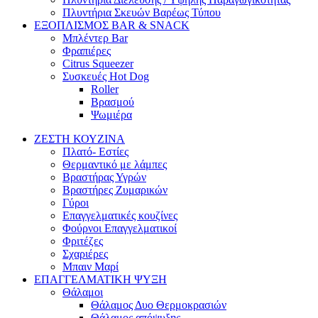
Πλυντήρια Σκευών Βαρέως Τύπου
ΕΞΟΠΛΙΣΜΟΣ BAR & SNACK
Μπλέντερ Bar
Φραπιέρες
Citrus Squeezer
Συσκευές Hot Dog
Roller
Βρασμού
Ψωμιέρα
ΖΕΣΤΗ ΚΟΥΖΙΝΑ
Πλατό- Εστίες
Θερμαντικό με λάμπες
Βραστήρας Υγρών
Βραστήρες Ζυμαρικών
Γύροι
Επαγγελματικές κουζίνες
Φούρνοι Επαγγελματικοί
Φριτέζες
Σχαριέρες
Μπαιν Μαρί
ΕΠΑΓΓΕΛΜΑΤΙΚΗ ΨΥΞΗ
Θάλαμοι
Θάλαμος Δυο Θερμοκρασιών
Θάλαμος απόψυξης