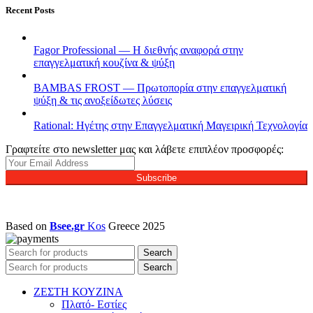
Recent Posts
Fagor Professional — Η διεθνής αναφορά στην
επαγγελματική κουζίνα & ψύξη
BAMBAS FROST — Πρωτοπορία στην επαγγελματική
ψύξη & τις ανοξείδωτες λύσεις
Rational: Ηγέτης στην Επαγγελματική Μαγειρική Τεχνολογία
Γραφτείτε στο newsletter μας και λάβετε επιπλέον προσφορές:
Subscribe
Based on
Bsee.gr
Kos
Greece
2025
Search
Search
ΖΕΣΤΗ ΚΟΥΖΙΝΑ
Πλατό- Εστίες