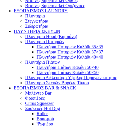
Βιτρίνες Supermarket Όρθιες
Βιτρίνες Supermarket Οριζόντιες
ΕΞΟΠΛΙΣΜΟΣ LAUNDRY
Πλυντήρια
Στεγνωτήρια
Σιδερωτήρια
ΠΛΥΝΤΗΡΙΑ ΣΚΕΥΩΝ
Πλυντήρια Hood (Καμπάνα)
Πλυντήρια Ποτηριών
Πλυντήρια Ποτηριών Καλάθι 35×35
Πλυντήρια Ποτηριών Καλάθι 37×37
Πλυντήρια Ποτηριών Καλάθι 40×40
Πλυντήρια Πιάτων
Πλυντήρια Πιάτων Καλάθι 50×40
Πλυντήρια Πιάτων Καλάθι 50×50
Πλυντήρια Διέλευσης / Υψηλής Παραγωγικότητας
Πλυντήρια Σκευών Βαρέως Τύπου
ΕΞΟΠΛΙΣΜΟΣ BAR & SNACK
Μπλέντερ Bar
Φραπιέρες
Citrus Squeezer
Συσκευές Hot Dog
Roller
Βρασμού
Ψωμιέρα