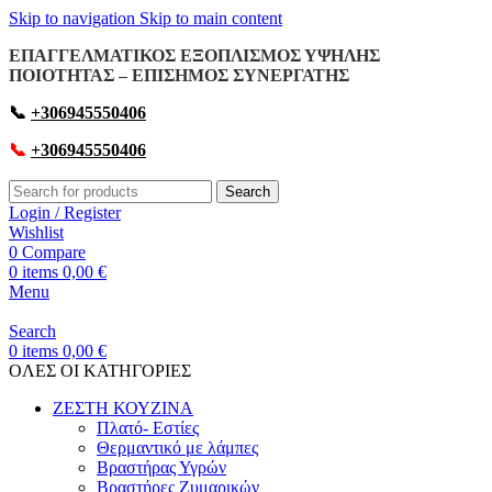
Skip to navigation
Skip to main content
ΕΠΑΓΓΕΛΜΑΤΙΚΟΣ ΕΞΟΠΛΙΣΜΟΣ ΥΨΗΛΗΣ
ΠΟΙΟΤΗΤΑΣ – ΕΠΙΣΗΜΟΣ ΣΥΝΕΡΓΑΤΗΣ
📞
+306945550406
📞
+306945550406
Search
Login / Register
Wishlist
0
Compare
0
items
0,00
€
Menu
Search
0
items
0,00
€
OΛΕΣ ΟΙ ΚΑΤΗΓΟΡΙΕΣ
ΖΕΣΤΗ ΚΟΥΖΙΝΑ
Πλατό- Εστίες
Θερμαντικό με λάμπες
Βραστήρας Υγρών
Βραστήρες Ζυμαρικών