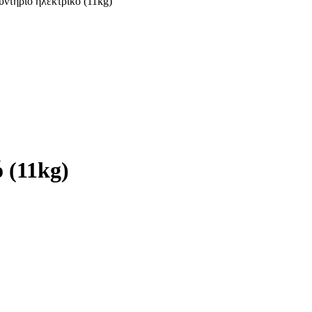
ντήριο ηλεκτρικό (11kg)
 (11kg)