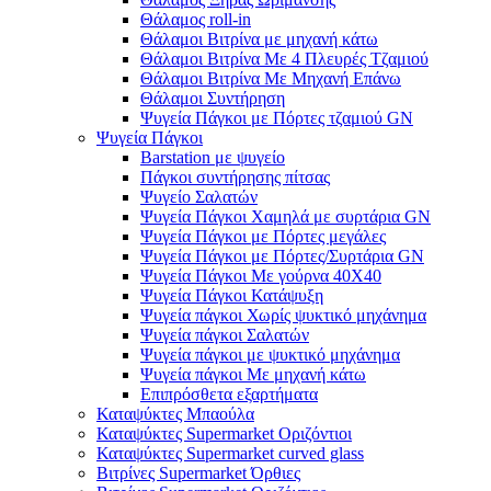
Θάλαμος roll-in
Θάλαμοι Βιτρίνα με μηχανή κάτω
Θάλαμοι Βιτρίνα Με 4 Πλευρές Τζαμιού
Θάλαμοι Βιτρίνα Με Μηχανή Επάνω
Θάλαμοι Συντήρηση
Ψυγεία Πάγκοι με Πόρτες τζαμιού GN
Ψυγεία Πάγκοι
Barstation με ψυγείο
Πάγκοι συντήρησης πίτσας
Ψυγείο Σαλατών
Ψυγεία Πάγκοι Χαμηλά με συρτάρια GN
Ψυγεία Πάγκοι με Πόρτες μεγάλες
Ψυγεία Πάγκοι με Πόρτες/Συρτάρια GN
Ψυγεία Πάγκοι Με γούρνα 40Χ40
Ψυγεία Πάγκοι Κατάψυξη
Ψυγεία πάγκοι Χωρίς ψυκτικό μηχάνημα
Ψυγεία πάγκοι Σαλατών
Ψυγεία πάγκοι με ψυκτικό μηχάνημα
Ψυγεία πάγκοι Με μηχανή κάτω
Επιπρόσθετα εξαρτήματα
Καταψύκτες Μπαούλα
Καταψύκτες Supermarket Οριζόντιοι
Καταψύκτες Supermarket curved glass
Βιτρίνες Supermarket Όρθιες