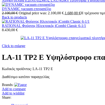
Αρχική σελίδα
ΕΞΟΠΛΙΣΜΟΣ LAUNDRY
Πλυντήρια
Υψηλόστρο
DYNAMIC vacuum επιτραπέζιο
2.100,00
€
Original price was: 2.100,00 €.
1.680,00
€
Η τρέχουσα τιμή
Back to products
RATIONAL Φούρνος Ηλεκτρικός iCombi Classic 6-1/1
8.430,00
€
Click to enlarge
LA-11 TP2 E Υψηλόστροφο επαγ
Κωδικός προϊόντος:
LA-11 TP2 E
Διαθέσιμο κατόπιν παραγγελίας
Brands:
Add to compare
Add to wishlist
Share: