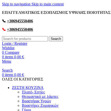
Skip to navigation
Skip to main content
ΕΠΑΓΓΕΛΜΑΤΙΚΟΣ ΕΞΟΠΛΙΣΜΟΣ ΥΨΗΛΗΣ ΠΟΙΟΤΗΤΑΣ 
📞
+306945550406
📞
+306945550406
Search
Login / Register
Wishlist
0
Compare
0
items
0,00
€
Menu
Search
0
items
0,00
€
OΛΕΣ ΟΙ ΚΑΤΗΓΟΡΙΕΣ
ΖΕΣΤΗ ΚΟΥΖΙΝΑ
Πλατό- Εστίες
Θερμαντικό με λάμπες
Βραστήρας Υγρών
Βραστήρες Ζυμαρικών
Γύροι