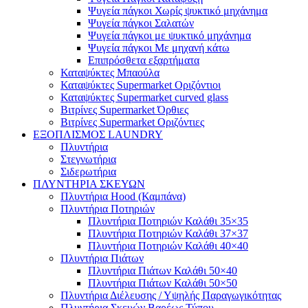
Ψυγεία πάγκοι Χωρίς ψυκτικό μηχάνημα
Ψυγεία πάγκοι Σαλατών
Ψυγεία πάγκοι με ψυκτικό μηχάνημα
Ψυγεία πάγκοι Με μηχανή κάτω
Επιπρόσθετα εξαρτήματα
Καταψύκτες Μπαούλα
Καταψύκτες Supermarket Οριζόντιοι
Καταψύκτες Supermarket curved glass
Βιτρίνες Supermarket Όρθιες
Βιτρίνες Supermarket Οριζόντιες
ΕΞΟΠΛΙΣΜΟΣ LAUNDRY
Πλυντήρια
Στεγνωτήρια
Σιδερωτήρια
ΠΛΥΝΤΗΡΙΑ ΣΚΕΥΩΝ
Πλυντήρια Hood (Καμπάνα)
Πλυντήρια Ποτηριών
Πλυντήρια Ποτηριών Καλάθι 35×35
Πλυντήρια Ποτηριών Καλάθι 37×37
Πλυντήρια Ποτηριών Καλάθι 40×40
Πλυντήρια Πιάτων
Πλυντήρια Πιάτων Καλάθι 50×40
Πλυντήρια Πιάτων Καλάθι 50×50
Πλυντήρια Διέλευσης / Υψηλής Παραγωγικότητας
Πλυντήρια Σκευών Βαρέως Τύπου