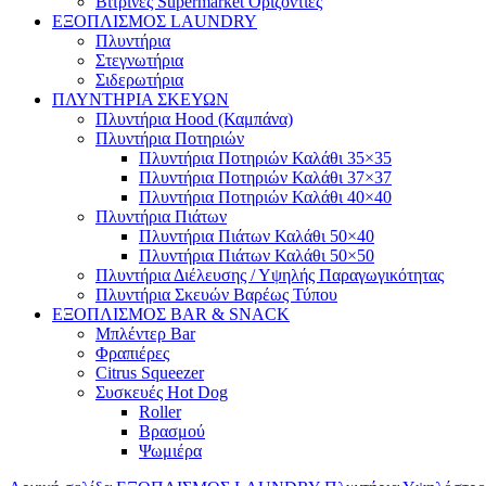
Βιτρίνες Supermarket Οριζόντιες
ΕΞΟΠΛΙΣΜΟΣ LAUNDRY
Πλυντήρια
Στεγνωτήρια
Σιδερωτήρια
ΠΛΥΝΤΗΡΙΑ ΣΚΕΥΩΝ
Πλυντήρια Hood (Καμπάνα)
Πλυντήρια Ποτηριών
Πλυντήρια Ποτηριών Καλάθι 35×35
Πλυντήρια Ποτηριών Καλάθι 37×37
Πλυντήρια Ποτηριών Καλάθι 40×40
Πλυντήρια Πιάτων
Πλυντήρια Πιάτων Καλάθι 50×40
Πλυντήρια Πιάτων Καλάθι 50×50
Πλυντήρια Διέλευσης / Υψηλής Παραγωγικότητας
Πλυντήρια Σκευών Βαρέως Τύπου
ΕΞΟΠΛΙΣΜΟΣ BAR & SNACK
Μπλέντερ Bar
Φραπιέρες
Citrus Squeezer
Συσκευές Hot Dog
Roller
Βρασμού
Ψωμιέρα