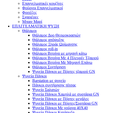
Επαγγελματικές κουζίνες
Φούρνοι Επαγγελματικοί
Φριτέζες
Σχαριέρες
Μπαιν Μαρί
ΕΠΑΓΓΕΛΜΑΤΙΚΗ ΨΥΞΗ
Θάλαμοι
Θάλαμος Δυο Θερμοκρασιών
Θάλαμος απόψυξης
Θάλαμος Ξηράς Ωρίμανσης
Θάλαμος roll-in
Θάλαμοι Βιτρίνα με μηχανή κάτω
Θάλαμοι Βιτρίνα Με 4 Πλευρές Τζαμιού
Θάλαμοι Βιτρίνα Με Μηχανή Επάνω
Θάλαμοι Συντήρηση
Ψυγεία Πάγκοι με Πόρτες τζαμιού GN
Ψυγεία Πάγκοι
Barstation με ψυγείο
Πάγκοι συντήρησης πίτσας
Ψυγείο Σαλατών
Ψυγεία Πάγκοι Χαμηλά με συρτάρια GN
Ψυγεία Πάγκοι με Πόρτες μεγάλες
Ψυγεία Πάγκοι με Πόρτες/Συρτάρια GN
Ψυγεία Πάγκοι Με γούρνα 40Χ40
Ψυγεία Πάγκοι Κατάψυξη