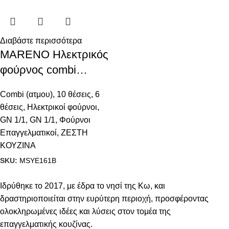
Διαβάστε περισσότερα
MARENO Ηλεκτρικός
φούρνος combi
άμεσου ατμού 6 x GN
Combi (ατμου)
,
10 θέσεις
,
6
1/1 + 10 x GN 1/1 με
θέσεις
,
Ηλεκτρικοί φούρνοι
,
οθόνη αφής και
GN 1/1
,
GN 1/1
,
Φούρνοι
αυτόματο σύστημα
Επαγγελματικοί
,
ΖΕΣΤΗ
μαγειρέματος
ΚΟΥΖΙΝΑ
SKU:
MSYE161B
Ιδρύθηκε το 2017, με έδρα το νησί της Κω, και
δραστηριοποιείται στην ευρύτερη περιοχή, προσφέροντας
ολοκληρωμένες ιδέες και λύσεις στον τομέα της
επαγγελματικής κουζίνας.