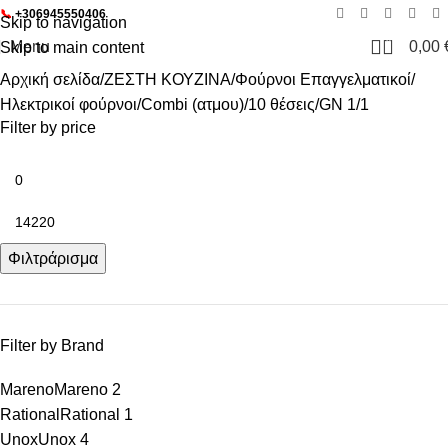
📞
+306945550406
Skip to navigation
0
Menu
0,00
Skip to main content
Αρχική σελίδα
ΖΕΣΤΗ ΚΟΥΖΙΝΑ
Φούρνοι Επαγγελματικοί
Ηλεκτρικοί φούρνοι
Combi (ατμου)
10 θέσεις
GN 1/1
Filter by price
Φιλτράρισμα
Filter by Brand
Mareno
Mareno
2
Rational
Rational
1
Unox
Unox
4