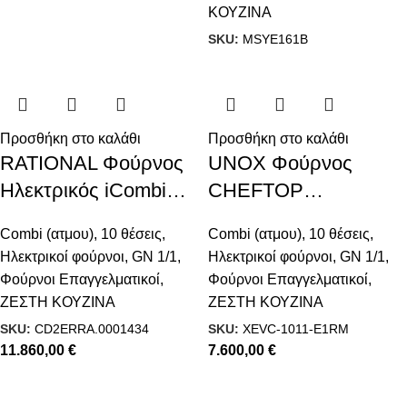
μαγειρέματος
μαγειρέματος
ΚΟΥΖΙΝΑ
SKU:
MSYE161B
Προσθήκη στο καλάθι
Προσθήκη στο καλάθι
RATIONAL Φούρνος
UNOX Φούρνος
Ηλεκτρικός iCombi
CHEFTOP
Classic 10-1/1
MIND.Maps™ ONE
Combi (ατμου)
,
10 θέσεις
,
Combi (ατμου)
,
10 θέσεις
,
Electric 10 GN 1/1
Ηλεκτρικοί φούρνοι
,
GN 1/1
,
Ηλεκτρικοί φούρνοι
,
GN 1/1
,
Φούρνοι Επαγγελματικοί
,
Φούρνοι Επαγγελματικοί
,
ΖΕΣΤΗ ΚΟΥΖΙΝΑ
ΖΕΣΤΗ ΚΟΥΖΙΝΑ
SKU:
CD2ERRA.0001434
SKU:
XEVC-1011-E1RM
11.860,00
€
7.600,00
€