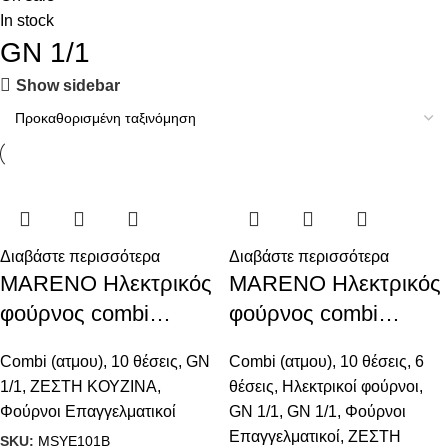
In stock
GN 1/1
Show sidebar
Διαβάστε περισσότερα
Διαβάστε περισσότερα
MARENO Ηλεκτρικός
MARENO Ηλεκτρικός
φούρνος combi
φούρνος combi
άμεσου ατμού 10 x
άμεσου ατμού 6 x GN
Combi (ατμου)
,
10 θέσεις
,
GN
Combi (ατμου)
,
10 θέσεις
,
6
GN 1/1 με οθόνη αφής
1/1 + 10 x GN 1/1 με
1/1
,
ΖΕΣΤΗ ΚΟΥΖΙΝΑ
,
θέσεις
,
Ηλεκτρικοί φούρνοι
,
και αυτόματο
οθόνη αφής και
Φούρνοι Επαγγελματικοί
GN 1/1
,
GN 1/1
,
Φούρνοι
σύστημα
αυτόματο σύστημα
Επαγγελματικοί
,
ΖΕΣΤΗ
SKU:
MSYE101B