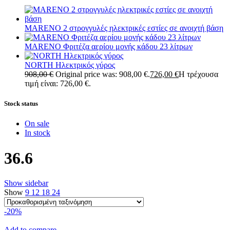
MARENO 2 στρογγυλές ηλεκτρικές εστίες σε ανοιχτή βάση
MARENO Φριτέζα αερίου μονής κάδου 23 λίτρων
NORTH Ηλεκτρικός γύρος
908,00
€
Original price was: 908,00 €.
726,00
€
Η τρέχουσα
τιμή είναι: 726,00 €.
Stock status
On sale
In stock
36.6
Show sidebar
Show
9
12
18
24
-20%
Add to compare