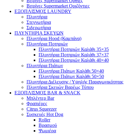
Βιτρίνες Supermarket Όρθιες
Βιτρίνες Supermarket Οριζόντιες
ΕΞΟΠΛΙΣΜΟΣ LAUNDRY
Πλυντήρια
Στεγνωτήρια
Σιδερωτήρια
ΠΛΥΝΤΗΡΙΑ ΣΚΕΥΩΝ
Πλυντήρια Hood (Καμπάνα)
Πλυντήρια Ποτηριών
Πλυντήρια Ποτηριών Καλάθι 35×35
Πλυντήρια Ποτηριών Καλάθι 37×37
Πλυντήρια Ποτηριών Καλάθι 40×40
Πλυντήρια Πιάτων
Πλυντήρια Πιάτων Καλάθι 50×40
Πλυντήρια Πιάτων Καλάθι 50×50
Πλυντήρια Διέλευσης / Υψηλής Παραγωγικότητας
Πλυντήρια Σκευών Βαρέως Τύπου
ΕΞΟΠΛΙΣΜΟΣ BAR & SNACK
Μπλέντερ Bar
Φραπιέρες
Citrus Squeezer
Συσκευές Hot Dog
Roller
Βρασμού
Ψωμιέρα