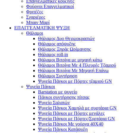
Επαγγελματικές κουζίνες
Φούρνοι Επαγγελματικοί
Φριτέζες
Σχαριέρες
Μπαιν Μαρί
ΕΠΑΓΓΕΛΜΑΤΙΚΗ ΨΥΞΗ
Θάλαμοι
Θάλαμος Δυο Θερμοκρασιών
Θάλαμος απόψυξης
Θάλαμος Ξηράς Ωρίμανσης
Θάλαμος roll-in
Θάλαμοι Βιτρίνα με μηχανή κάτω
Θάλαμοι Βιτρίνα Με 4 Πλευρές Τζαμιού
Θάλαμοι Βιτρίνα Με Μηχανή Επάνω
Θάλαμοι Συντήρηση
Ψυγεία Πάγκοι με Πόρτες τζαμιού GN
Ψυγεία Πάγκοι
Barstation με ψυγείο
Πάγκοι συντήρησης πίτσας
Ψυγείο Σαλατών
Ψυγεία Πάγκοι Χαμηλά με συρτάρια GN
Ψυγεία Πάγκοι με Πόρτες μεγάλες
Ψυγεία Πάγκοι με Πόρτες/Συρτάρια GN
Ψυγεία Πάγκοι Με γούρνα 40Χ40
Ψυγεία Πάγκοι Κατάψυξη