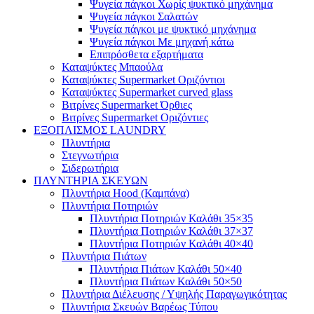
Ψυγεία πάγκοι Χωρίς ψυκτικό μηχάνημα
Ψυγεία πάγκοι Σαλατών
Ψυγεία πάγκοι με ψυκτικό μηχάνημα
Ψυγεία πάγκοι Με μηχανή κάτω
Επιπρόσθετα εξαρτήματα
Καταψύκτες Μπαούλα
Καταψύκτες Supermarket Οριζόντιοι
Καταψύκτες Supermarket curved glass
Βιτρίνες Supermarket Όρθιες
Βιτρίνες Supermarket Οριζόντιες
ΕΞΟΠΛΙΣΜΟΣ LAUNDRY
Πλυντήρια
Στεγνωτήρια
Σιδερωτήρια
ΠΛΥΝΤΗΡΙΑ ΣΚΕΥΩΝ
Πλυντήρια Hood (Καμπάνα)
Πλυντήρια Ποτηριών
Πλυντήρια Ποτηριών Καλάθι 35×35
Πλυντήρια Ποτηριών Καλάθι 37×37
Πλυντήρια Ποτηριών Καλάθι 40×40
Πλυντήρια Πιάτων
Πλυντήρια Πιάτων Καλάθι 50×40
Πλυντήρια Πιάτων Καλάθι 50×50
Πλυντήρια Διέλευσης / Υψηλής Παραγωγικότητας
Πλυντήρια Σκευών Βαρέως Τύπου