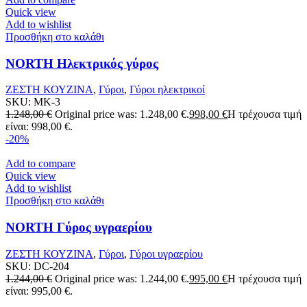
Quick view
Add to wishlist
Προσθήκη στο καλάθι
NORTH Ηλεκτρικός γύρος
ΖΕΣΤΗ ΚΟΥΖΙΝΑ
,
Γύροι
,
Γύροι ηλεκτρικοί
SKU:
MK-3
1.248,00
€
Original price was: 1.248,00 €.
998,00
€
Η τρέχουσα τιμή
είναι: 998,00 €.
-20%
Add to compare
Quick view
Add to wishlist
Προσθήκη στο καλάθι
NORTH Γύρος υγραερίου
ΖΕΣΤΗ ΚΟΥΖΙΝΑ
,
Γύροι
,
Γύροι υγραερίου
SKU:
DC-204
1.244,00
€
Original price was: 1.244,00 €.
995,00
€
Η τρέχουσα τιμή
είναι: 995,00 €.