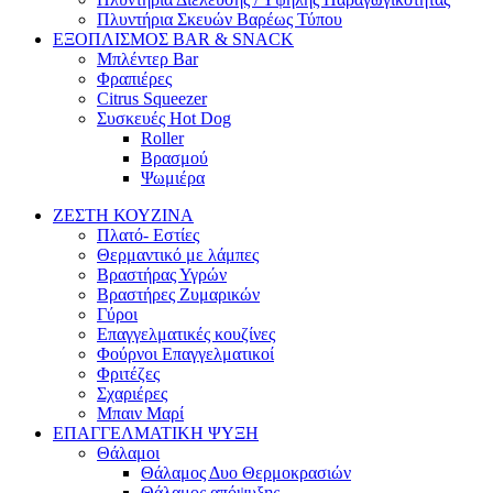
Πλυντήρια Σκευών Βαρέως Τύπου
ΕΞΟΠΛΙΣΜΟΣ BAR & SNACK
Μπλέντερ Bar
Φραπιέρες
Citrus Squeezer
Συσκευές Hot Dog
Roller
Βρασμού
Ψωμιέρα
ΖΕΣΤΗ ΚΟΥΖΙΝΑ
Πλατό- Εστίες
Θερμαντικό με λάμπες
Βραστήρας Υγρών
Βραστήρες Ζυμαρικών
Γύροι
Επαγγελματικές κουζίνες
Φούρνοι Επαγγελματικοί
Φριτέζες
Σχαριέρες
Μπαιν Μαρί
ΕΠΑΓΓΕΛΜΑΤΙΚΗ ΨΥΞΗ
Θάλαμοι
Θάλαμος Δυο Θερμοκρασιών
Θάλαμος απόψυξης