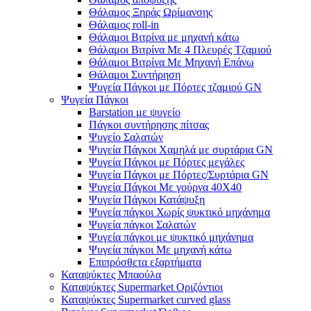
Θάλαμος Ξηράς Ωρίμανσης
Θάλαμος roll-in
Θάλαμοι Βιτρίνα με μηχανή κάτω
Θάλαμοι Βιτρίνα Με 4 Πλευρές Τζαμιού
Θάλαμοι Βιτρίνα Με Μηχανή Επάνω
Θάλαμοι Συντήρηση
Ψυγεία Πάγκοι με Πόρτες τζαμιού GN
Ψυγεία Πάγκοι
Barstation με ψυγείο
Πάγκοι συντήρησης πίτσας
Ψυγείο Σαλατών
Ψυγεία Πάγκοι Χαμηλά με συρτάρια GN
Ψυγεία Πάγκοι με Πόρτες μεγάλες
Ψυγεία Πάγκοι με Πόρτες/Συρτάρια GN
Ψυγεία Πάγκοι Με γούρνα 40Χ40
Ψυγεία Πάγκοι Κατάψυξη
Ψυγεία πάγκοι Χωρίς ψυκτικό μηχάνημα
Ψυγεία πάγκοι Σαλατών
Ψυγεία πάγκοι με ψυκτικό μηχάνημα
Ψυγεία πάγκοι Με μηχανή κάτω
Επιπρόσθετα εξαρτήματα
Καταψύκτες Μπαούλα
Καταψύκτες Supermarket Οριζόντιοι
Καταψύκτες Supermarket curved glass