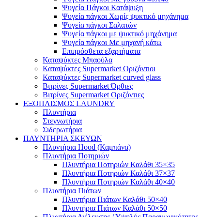
Ψυγεία Πάγκοι Κατάψυξη
Ψυγεία πάγκοι Χωρίς ψυκτικό μηχάνημα
Ψυγεία πάγκοι Σαλατών
Ψυγεία πάγκοι με ψυκτικό μηχάνημα
Ψυγεία πάγκοι Με μηχανή κάτω
Επιπρόσθετα εξαρτήματα
Καταψύκτες Μπαούλα
Καταψύκτες Supermarket Οριζόντιοι
Καταψύκτες Supermarket curved glass
Βιτρίνες Supermarket Όρθιες
Βιτρίνες Supermarket Οριζόντιες
ΕΞΟΠΛΙΣΜΟΣ LAUNDRY
Πλυντήρια
Στεγνωτήρια
Σιδερωτήρια
ΠΛΥΝΤΗΡΙΑ ΣΚΕΥΩΝ
Πλυντήρια Hood (Καμπάνα)
Πλυντήρια Ποτηριών
Πλυντήρια Ποτηριών Καλάθι 35×35
Πλυντήρια Ποτηριών Καλάθι 37×37
Πλυντήρια Ποτηριών Καλάθι 40×40
Πλυντήρια Πιάτων
Πλυντήρια Πιάτων Καλάθι 50×40
Πλυντήρια Πιάτων Καλάθι 50×50
Πλυντήρια Διέλευσης / Υψηλής Παραγωγικότητας