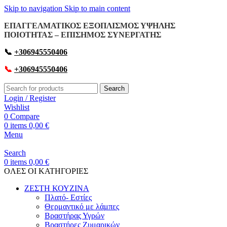
Skip to navigation
Skip to main content
ΕΠΑΓΓΕΛΜΑΤΙΚΟΣ ΕΞΟΠΛΙΣΜΟΣ ΥΨΗΛΗΣ
ΠΟΙΟΤΗΤΑΣ – ΕΠΙΣΗΜΟΣ ΣΥΝΕΡΓΑΤΗΣ
📞
+306945550406
📞
+306945550406
Search
Login / Register
Wishlist
0
Compare
0
items
0,00
€
Menu
Search
0
items
0,00
€
OΛΕΣ ΟΙ ΚΑΤΗΓΟΡΙΕΣ
ΖΕΣΤΗ ΚΟΥΖΙΝΑ
Πλατό- Εστίες
Θερμαντικό με λάμπες
Βραστήρας Υγρών
Βραστήρες Ζυμαρικών