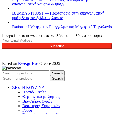
επαγγελματική κουζίνα & ψύξη
BAMBAS FROST — Πρωτοπορία στην επαγγελματική
ψύξη & τις ανοξείδωτες λύσεις
Rational: Ηγέτης στην Επαγγελματική Μαγειρική Τεχνολογία
Γραφτείτε στο newsletter μας και λάβετε επιπλέον προσφορές:
Subscribe
Based on
Bsee.gr
Kos
Greece
2025
Search
Search
ΖΕΣΤΗ ΚΟΥΖΙΝΑ
Πλατό- Εστίες
Θερμαντικό με λάμπες
Βραστήρας Υγρών
Βραστήρες Ζυμαρικών
Γύροι