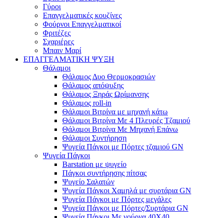
Γύροι
Επαγγελματικές κουζίνες
Φούρνοι Επαγγελματικοί
Φριτέζες
Σχαριέρες
Μπαιν Μαρί
ΕΠΑΓΓΕΛΜΑΤΙΚΗ ΨΥΞΗ
Θάλαμοι
Θάλαμος Δυο Θερμοκρασιών
Θάλαμος απόψυξης
Θάλαμος Ξηράς Ωρίμανσης
Θάλαμος roll-in
Θάλαμοι Βιτρίνα με μηχανή κάτω
Θάλαμοι Βιτρίνα Με 4 Πλευρές Τζαμιού
Θάλαμοι Βιτρίνα Με Μηχανή Επάνω
Θάλαμοι Συντήρηση
Ψυγεία Πάγκοι με Πόρτες τζαμιού GN
Ψυγεία Πάγκοι
Barstation με ψυγείο
Πάγκοι συντήρησης πίτσας
Ψυγείο Σαλατών
Ψυγεία Πάγκοι Χαμηλά με συρτάρια GN
Ψυγεία Πάγκοι με Πόρτες μεγάλες
Ψυγεία Πάγκοι με Πόρτες/Συρτάρια GN
Ψυγεία Πάγκοι Με γούρνα 40Χ40