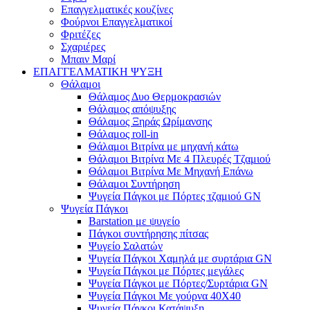
Επαγγελματικές κουζίνες
Φούρνοι Επαγγελματικοί
Φριτέζες
Σχαριέρες
Μπαιν Μαρί
ΕΠΑΓΓΕΛΜΑΤΙΚΗ ΨΥΞΗ
Θάλαμοι
Θάλαμος Δυο Θερμοκρασιών
Θάλαμος απόψυξης
Θάλαμος Ξηράς Ωρίμανσης
Θάλαμος roll-in
Θάλαμοι Βιτρίνα με μηχανή κάτω
Θάλαμοι Βιτρίνα Με 4 Πλευρές Τζαμιού
Θάλαμοι Βιτρίνα Με Μηχανή Επάνω
Θάλαμοι Συντήρηση
Ψυγεία Πάγκοι με Πόρτες τζαμιού GN
Ψυγεία Πάγκοι
Barstation με ψυγείο
Πάγκοι συντήρησης πίτσας
Ψυγείο Σαλατών
Ψυγεία Πάγκοι Χαμηλά με συρτάρια GN
Ψυγεία Πάγκοι με Πόρτες μεγάλες
Ψυγεία Πάγκοι με Πόρτες/Συρτάρια GN
Ψυγεία Πάγκοι Με γούρνα 40Χ40
Ψυγεία Πάγκοι Κατάψυξη