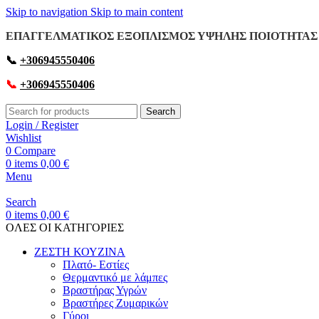
Skip to navigation
Skip to main content
ΕΠΑΓΓΕΛΜΑΤΙΚΟΣ ΕΞΟΠΛΙΣΜΟΣ ΥΨΗΛΗΣ ΠΟΙΟΤΗΤΑΣ 
📞
+306945550406
📞
+306945550406
Search
Login / Register
Wishlist
0
Compare
0
items
0,00
€
Menu
Search
0
items
0,00
€
OΛΕΣ ΟΙ ΚΑΤΗΓΟΡΙΕΣ
ΖΕΣΤΗ ΚΟΥΖΙΝΑ
Πλατό- Εστίες
Θερμαντικό με λάμπες
Βραστήρας Υγρών
Βραστήρες Ζυμαρικών
Γύροι