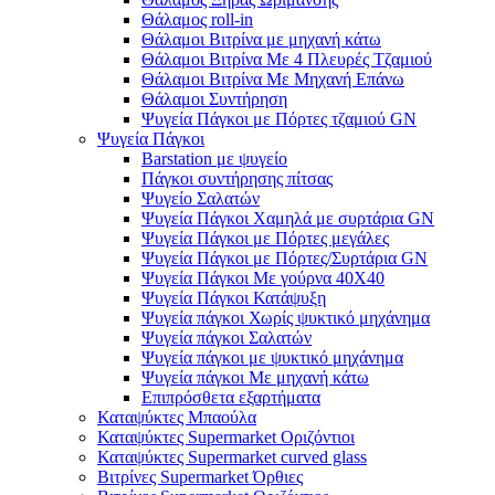
Θάλαμος roll-in
Θάλαμοι Βιτρίνα με μηχανή κάτω
Θάλαμοι Βιτρίνα Με 4 Πλευρές Τζαμιού
Θάλαμοι Βιτρίνα Με Μηχανή Επάνω
Θάλαμοι Συντήρηση
Ψυγεία Πάγκοι με Πόρτες τζαμιού GN
Ψυγεία Πάγκοι
Barstation με ψυγείο
Πάγκοι συντήρησης πίτσας
Ψυγείο Σαλατών
Ψυγεία Πάγκοι Χαμηλά με συρτάρια GN
Ψυγεία Πάγκοι με Πόρτες μεγάλες
Ψυγεία Πάγκοι με Πόρτες/Συρτάρια GN
Ψυγεία Πάγκοι Με γούρνα 40Χ40
Ψυγεία Πάγκοι Κατάψυξη
Ψυγεία πάγκοι Χωρίς ψυκτικό μηχάνημα
Ψυγεία πάγκοι Σαλατών
Ψυγεία πάγκοι με ψυκτικό μηχάνημα
Ψυγεία πάγκοι Με μηχανή κάτω
Επιπρόσθετα εξαρτήματα
Καταψύκτες Μπαούλα
Καταψύκτες Supermarket Οριζόντιοι
Καταψύκτες Supermarket curved glass
Βιτρίνες Supermarket Όρθιες