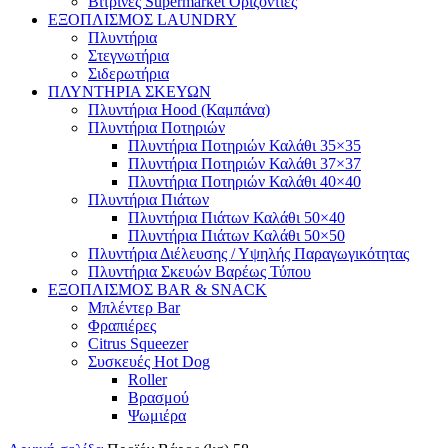
Βιτρίνες Supermarket Οριζόντιες
ΕΞΟΠΛΙΣΜΟΣ LAUNDRY
Πλυντήρια
Στεγνωτήρια
Σιδερωτήρια
ΠΛΥΝΤΗΡΙΑ ΣΚΕΥΩΝ
Πλυντήρια Hood (Καμπάνα)
Πλυντήρια Ποτηριών
Πλυντήρια Ποτηριών Καλάθι 35×35
Πλυντήρια Ποτηριών Καλάθι 37×37
Πλυντήρια Ποτηριών Καλάθι 40×40
Πλυντήρια Πιάτων
Πλυντήρια Πιάτων Καλάθι 50×40
Πλυντήρια Πιάτων Καλάθι 50×50
Πλυντήρια Διέλευσης / Υψηλής Παραγωγικότητας
Πλυντήρια Σκευών Βαρέως Τύπου
ΕΞΟΠΛΙΣΜΟΣ BAR & SNACK
Μπλέντερ Bar
Φραπιέρες
Citrus Squeezer
Συσκευές Hot Dog
Roller
Βρασμού
Ψωμιέρα