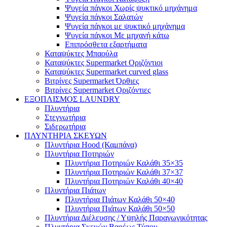
Ψυγεία πάγκοι Χωρίς ψυκτικό μηχάνημα
Ψυγεία πάγκοι Σαλατών
Ψυγεία πάγκοι με ψυκτικό μηχάνημα
Ψυγεία πάγκοι Με μηχανή κάτω
Επιπρόσθετα εξαρτήματα
Καταψύκτες Μπαούλα
Καταψύκτες Supermarket Οριζόντιοι
Καταψύκτες Supermarket curved glass
Βιτρίνες Supermarket Όρθιες
Βιτρίνες Supermarket Οριζόντιες
ΕΞΟΠΛΙΣΜΟΣ LAUNDRY
Πλυντήρια
Στεγνωτήρια
Σιδερωτήρια
ΠΛΥΝΤΗΡΙΑ ΣΚΕΥΩΝ
Πλυντήρια Hood (Καμπάνα)
Πλυντήρια Ποτηριών
Πλυντήρια Ποτηριών Καλάθι 35×35
Πλυντήρια Ποτηριών Καλάθι 37×37
Πλυντήρια Ποτηριών Καλάθι 40×40
Πλυντήρια Πιάτων
Πλυντήρια Πιάτων Καλάθι 50×40
Πλυντήρια Πιάτων Καλάθι 50×50
Πλυντήρια Διέλευσης / Υψηλής Παραγωγικότητας
Πλυντήρια Σκευών Βαρέως Τύπου