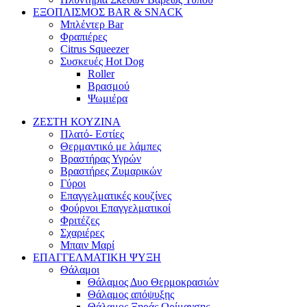
ΕΞΟΠΛΙΣΜΟΣ BAR & SNACK
Μπλέντερ Bar
Φραπιέρες
Citrus Squeezer
Συσκευές Hot Dog
Roller
Βρασμού
Ψωμιέρα
ΖΕΣΤΗ ΚΟΥΖΙΝΑ
Πλατό- Εστίες
Θερμαντικό με λάμπες
Βραστήρας Υγρών
Βραστήρες Ζυμαρικών
Γύροι
Επαγγελματικές κουζίνες
Φούρνοι Επαγγελματικοί
Φριτέζες
Σχαριέρες
Μπαιν Μαρί
ΕΠΑΓΓΕΛΜΑΤΙΚΗ ΨΥΞΗ
Θάλαμοι
Θάλαμος Δυο Θερμοκρασιών
Θάλαμος απόψυξης
Θάλαμος Ξηράς Ωρίμανσης