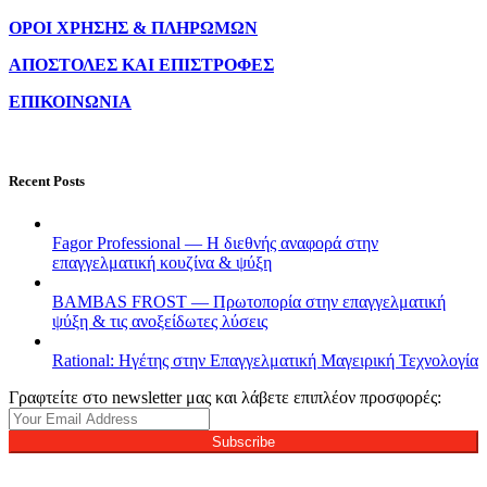
ΟΡΟΙ ΧΡΗΣΗΣ & ΠΛΗΡΩΜΩΝ
ΑΠΟΣΤΟΛΕΣ ΚΑΙ ΕΠΙΣΤΡΟΦΕΣ
ΕΠΙΚΟΙΝΩΝΙΑ
Recent Posts
Fagor Professional — Η διεθνής αναφορά στην
επαγγελματική κουζίνα & ψύξη
BAMBAS FROST — Πρωτοπορία στην επαγγελματική
ψύξη & τις ανοξείδωτες λύσεις
Rational: Ηγέτης στην Επαγγελματική Μαγειρική Τεχνολογία
Γραφτείτε στο newsletter μας και λάβετε επιπλέον προσφορές:
Subscribe