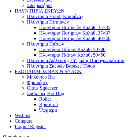
Σιδερωτήρια
ΠΛΥΝΤΗΡΙΑ ΣΚΕΥΩΝ
Πλυντήρια Hood (Καμπάνα)
Πλυντήρια Ποτηριών
Πλυντήρια Ποτηριών Καλάθι 35×35
Πλυντήρια Ποτηριών Καλάθι 37×37
Πλυντήρια Ποτηριών Καλάθι 40×40
Πλυντήρια Πιάτων
Πλυντήρια Πιάτων Καλάθι 50×40
Πλυντήρια Πιάτων Καλάθι 50×50
Πλυντήρια Διέλευσης / Υψηλής Παραγωγικότητας
Πλυντήρια Σκευών Βαρέως Τύπου
ΕΞΟΠΛΙΣΜΟΣ BAR & SNACK
Μπλέντερ Bar
Φραπιέρες
Citrus Squeezer
Συσκευές Hot Dog
Roller
Βρασμού
Ψωμιέρα
Wishlist
Compare
Login / Register
Shopping cart