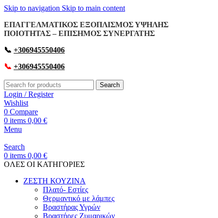
Skip to navigation
Skip to main content
ΕΠΑΓΓΕΛΜΑΤΙΚΟΣ ΕΞΟΠΛΙΣΜΟΣ ΥΨΗΛΗΣ
ΠΟΙΟΤΗΤΑΣ – ΕΠΙΣΗΜΟΣ ΣΥΝΕΡΓΑΤΗΣ
📞
+306945550406
📞
+306945550406
Search
Login / Register
Wishlist
0
Compare
0
items
0,00
€
Menu
Search
0
items
0,00
€
OΛΕΣ ΟΙ ΚΑΤΗΓΟΡΙΕΣ
ΖΕΣΤΗ ΚΟΥΖΙΝΑ
Πλατό- Εστίες
Θερμαντικό με λάμπες
Βραστήρας Υγρών
Βραστήρες Ζυμαρικών