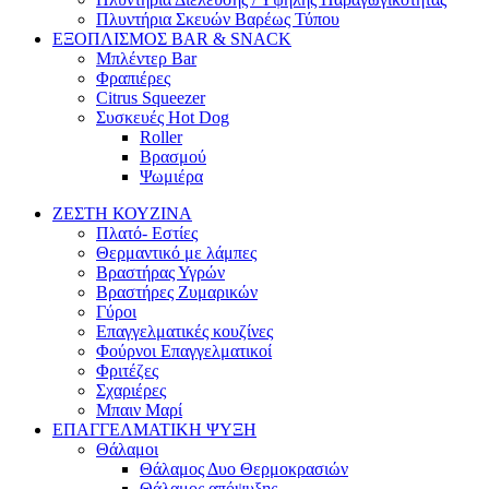
Πλυντήρια Σκευών Βαρέως Τύπου
ΕΞΟΠΛΙΣΜΟΣ BAR & SNACK
Μπλέντερ Bar
Φραπιέρες
Citrus Squeezer
Συσκευές Hot Dog
Roller
Βρασμού
Ψωμιέρα
ΖΕΣΤΗ ΚΟΥΖΙΝΑ
Πλατό- Εστίες
Θερμαντικό με λάμπες
Βραστήρας Υγρών
Βραστήρες Ζυμαρικών
Γύροι
Επαγγελματικές κουζίνες
Φούρνοι Επαγγελματικοί
Φριτέζες
Σχαριέρες
Μπαιν Μαρί
ΕΠΑΓΓΕΛΜΑΤΙΚΗ ΨΥΞΗ
Θάλαμοι
Θάλαμος Δυο Θερμοκρασιών
Θάλαμος απόψυξης