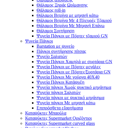
Θάλαμος Ξηράς Ωρίμανσης
Θάλαμος roll-in
Θάλαμοι Βιτρίνα με μηχανή κάτω
Θάλαμοι Βιτρίνα Με 4 Πλευρές Τζαμιού
Θάλαμοι Βιτρίνα Με Μηχανή Επάνω
Θάλαμοι Συντήρηση
Ψυγεία Πάγκοι με Πόρτες τζαμιού GN
Ψυγεία Πάγκοι
Barstation με ψυγείο
Πάγκοι συντήρησης πίτσας
Ψυγείο Σαλατών
Ψυγεία Πάγκοι Χαμηλά με συρτάρια GN
Ψυγεία Πάγκοι με Πόρτες μεγάλες
Ψυγεία Πάγκοι με Πόρτες/Συρτάρια GN
Ψυγεία Πάγκοι Με γούρνα 40Χ40
Ψυγεία Πάγκοι Κατάψυξη
Ψυγεία πάγκοι Χωρίς ψυκτικό μηχάνημα
Ψυγεία πάγκοι Σαλατών
Ψυγεία πάγκοι με ψυκτικό μηχάνημα
Ψυγεία πάγκοι Με μηχανή κάτω
Επιπρόσθετα εξαρτήματα
Καταψύκτες Μπαούλα
Καταψύκτες Supermarket Οριζόντιοι
Καταψύκτες Supermarket curved glass