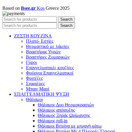
Based on
Bsee.gr
Kos
Greece
2025
Search
Search
ΖΕΣΤΗ ΚΟΥΖΙΝΑ
Πλατό- Εστίες
Θερμαντικό με λάμπες
Βραστήρας Υγρών
Βραστήρες Ζυμαρικών
Γύροι
Επαγγελματικές κουζίνες
Φούρνοι Επαγγελματικοί
Φριτέζες
Σχαριέρες
Μπαιν Μαρί
ΕΠΑΓΓΕΛΜΑΤΙΚΗ ΨΥΞΗ
Θάλαμοι
Θάλαμος Δυο Θερμοκρασιών
Θάλαμος απόψυξης
Θάλαμος Ξηράς Ωρίμανσης
Θάλαμος roll-in
Θάλαμοι Βιτρίνα με μηχανή κάτω
Θάλαμοι Βιτρίνα Με 4 Πλευρές Τζαμιού