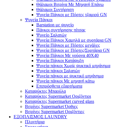
Θάλαμοι Βιτρίνα Με Μηχανή Επάνω
Θάλαμοι Συντήρηση
Ψυγεία Πάγκοι με Πόρτες τζαμιού GN
Ψυγεία Πάγκοι
Barstation με ψυγείο
Πάγκοι συντήρησης πίτσας
Ψυγείο Σαλατών
Ψυγεία Πάγκοι Χαμηλά με συρτάρια GN
Ψυγεία Πάγκοι με Πόρτες μεγάλες
Ψυγεία Πάγκοι με Πόρτες/Συρτάρια GN
Ψυγεία Πάγκοι Με γούρνα 40Χ40
Ψυγεία Πάγκοι Κατάψυξη
Ψυγεία πάγκοι Χωρίς ψυκτικό μηχάνημα
Ψυγεία πάγκοι Σαλατών
Ψυγεία πάγκοι με ψυκτικό μηχάνημα
Ψυγεία πάγκοι Με μηχανή κάτω
Επιπρόσθετα εξαρτήματα
Καταψύκτες Μπαούλα
Καταψύκτες Supermarket Οριζόντιοι
Καταψύκτες Supermarket curved glass
Βιτρίνες Supermarket Όρθιες
Βιτρίνες Supermarket Οριζόντιες
ΕΞΟΠΛΙΣΜΟΣ LAUNDRY
Πλυντήρια
Στεγνωτήρια