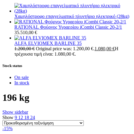
Χαμηλόστροφο επαγγελματικό πλυντήριο ηλεκτρικό (28kg)
RATIONAL Φούρνος Υγραερίου iCombi Classic 20-2/1
35.510,00
€
ALFA ELVIOMEX BARLINE 35
1.200,00
€
Original price was: 1.200,00 €.
1.080,00
€
Η
τρέχουσα τιμή είναι: 1.080,00 €.
Stock status
On sale
In stock
196 kg
Show sidebar
Show
9
12
18
24
-15%