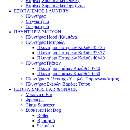
Βιτρίνες Supermarket Όρθιες
Βιτρίνες Supermarket Οριζόντιες
ΕΞΟΠΛΙΣΜΟΣ LAUNDRY
Πλυντήρια
Στεγνωτήρια
Σιδερωτήρια
ΠΛΥΝΤΗΡΙΑ ΣΚΕΥΩΝ
Πλυντήρια Hood (Καμπάνα)
Πλυντήρια Ποτηριών
Πλυντήρια Ποτηριών Καλάθι 35×35
Πλυντήρια Ποτηριών Καλάθι 37×37
Πλυντήρια Ποτηριών Καλάθι 40×40
Πλυντήρια Πιάτων
Πλυντήρια Πιάτων Καλάθι 50×40
Πλυντήρια Πιάτων Καλάθι 50×50
Πλυντήρια Διέλευσης / Υψηλής Παραγωγικότητας
Πλυντήρια Σκευών Βαρέως Τύπου
ΕΞΟΠΛΙΣΜΟΣ BAR & SNACK
Μπλέντερ Bar
Φραπιέρες
Citrus Squeezer
Συσκευές Hot Dog
Roller
Βρασμού
Ψωμιέρα