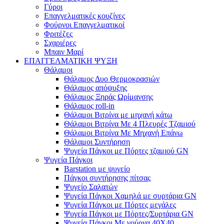
Γύροι
Επαγγελματικές κουζίνες
Φούρνοι Επαγγελματικοί
Φριτέζες
Σχαριέρες
Μπαιν Μαρί
ΕΠΑΓΓΕΛΜΑΤΙΚΗ ΨΥΞΗ
Θάλαμοι
Θάλαμος Δυο Θερμοκρασιών
Θάλαμος απόψυξης
Θάλαμος Ξηράς Ωρίμανσης
Θάλαμος roll-in
Θάλαμοι Βιτρίνα με μηχανή κάτω
Θάλαμοι Βιτρίνα Με 4 Πλευρές Τζαμιού
Θάλαμοι Βιτρίνα Με Μηχανή Επάνω
Θάλαμοι Συντήρηση
Ψυγεία Πάγκοι με Πόρτες τζαμιού GN
Ψυγεία Πάγκοι
Barstation με ψυγείο
Πάγκοι συντήρησης πίτσας
Ψυγείο Σαλατών
Ψυγεία Πάγκοι Χαμηλά με συρτάρια GN
Ψυγεία Πάγκοι με Πόρτες μεγάλες
Ψυγεία Πάγκοι με Πόρτες/Συρτάρια GN
Ψυγεία Πάγκοι Με γούρνα 40Χ40