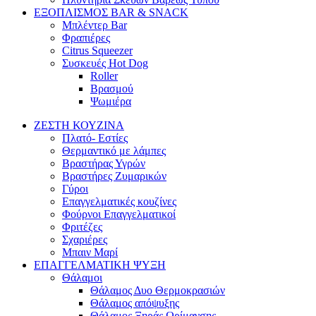
ΕΞΟΠΛΙΣΜΟΣ BAR & SNACK
Μπλέντερ Bar
Φραπιέρες
Citrus Squeezer
Συσκευές Hot Dog
Roller
Βρασμού
Ψωμιέρα
ΖΕΣΤΗ ΚΟΥΖΙΝΑ
Πλατό- Εστίες
Θερμαντικό με λάμπες
Βραστήρας Υγρών
Βραστήρες Ζυμαρικών
Γύροι
Επαγγελματικές κουζίνες
Φούρνοι Επαγγελματικοί
Φριτέζες
Σχαριέρες
Μπαιν Μαρί
ΕΠΑΓΓΕΛΜΑΤΙΚΗ ΨΥΞΗ
Θάλαμοι
Θάλαμος Δυο Θερμοκρασιών
Θάλαμος απόψυξης
Θάλαμος Ξηράς Ωρίμανσης