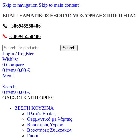
Skip to navigation
Skip to main content
ΕΠΑΓΓΕΛΜΑΤΙΚΟΣ ΕΞΟΠΛΙΣΜΟΣ ΥΨΗΛΗΣ ΠΟΙΟΤΗΤΑΣ 
📞
+306945550406
📞
+306945550406
Search
Login / Register
Wishlist
0
Compare
0
items
0,00
€
Menu
Search
0
items
0,00
€
OΛΕΣ ΟΙ ΚΑΤΗΓΟΡΙΕΣ
ΖΕΣΤΗ ΚΟΥΖΙΝΑ
Πλατό- Εστίες
Θερμαντικό με λάμπες
Βραστήρας Υγρών
Βραστήρες Ζυμαρικών
Γύροι