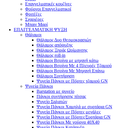
Επαγγελματικές κουζίνες
Φούρνοι Επαγγελματικοί
Φριτέζες
Σχαριέρες
Μπαιν Μαρί
ΕΠΑΓΓΕΛΜΑΤΙΚΗ ΨΥΞΗ
Θάλαμοι
Θάλαμος Δυο Θερμοκρασιών
Θάλαμος απόψυξης
Θάλαμος Ξηράς Ωρίμανσης
Θάλαμος roll-in
Θάλαμοι Βιτρίνα με μηχανή κάτω
Θάλαμοι Βιτρίνα Με 4 Πλευρές Τζαμιού
Θάλαμοι Βιτρίνα Με Μηχανή Επάνω
Θάλαμοι Συντήρηση
Ψυγεία Πάγκοι με Πόρτες τζαμιού GN
Ψυγεία Πάγκοι
Barstation με ψυγείο
Πάγκοι συντήρησης πίτσας
Ψυγείο Σαλατών
Ψυγεία Πάγκοι Χαμηλά με συρτάρια GN
Ψυγεία Πάγκοι με Πόρτες μεγάλες
Ψυγεία Πάγκοι με Πόρτες/Συρτάρια GN
Ψυγεία Πάγκοι Με γούρνα 40Χ40
Ψυγεία Πάγκοι Κατάψυξη