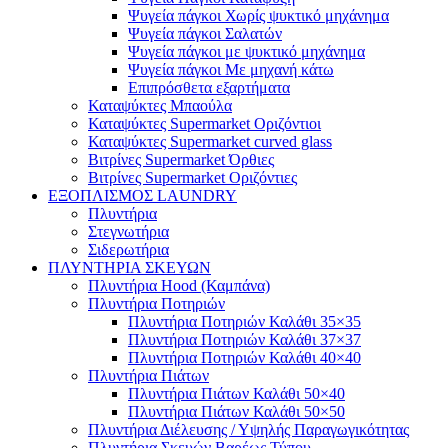
Ψυγεία πάγκοι Χωρίς ψυκτικό μηχάνημα
Ψυγεία πάγκοι Σαλατών
Ψυγεία πάγκοι με ψυκτικό μηχάνημα
Ψυγεία πάγκοι Με μηχανή κάτω
Επιπρόσθετα εξαρτήματα
Καταψύκτες Μπαούλα
Καταψύκτες Supermarket Οριζόντιοι
Καταψύκτες Supermarket curved glass
Βιτρίνες Supermarket Όρθιες
Βιτρίνες Supermarket Οριζόντιες
ΕΞΟΠΛΙΣΜΟΣ LAUNDRY
Πλυντήρια
Στεγνωτήρια
Σιδερωτήρια
ΠΛΥΝΤΗΡΙΑ ΣΚΕΥΩΝ
Πλυντήρια Hood (Καμπάνα)
Πλυντήρια Ποτηριών
Πλυντήρια Ποτηριών Καλάθι 35×35
Πλυντήρια Ποτηριών Καλάθι 37×37
Πλυντήρια Ποτηριών Καλάθι 40×40
Πλυντήρια Πιάτων
Πλυντήρια Πιάτων Καλάθι 50×40
Πλυντήρια Πιάτων Καλάθι 50×50
Πλυντήρια Διέλευσης / Υψηλής Παραγωγικότητας
Πλυντήρια Σκευών Βαρέως Τύπου