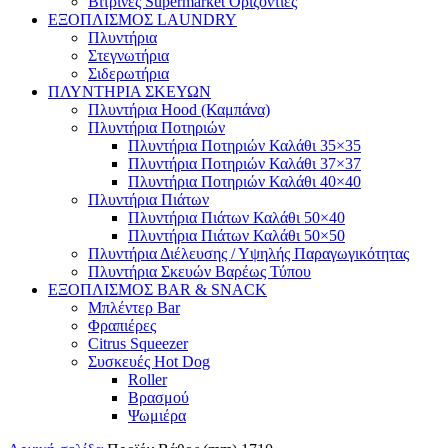
Βιτρίνες Supermarket Οριζόντιες
ΕΞΟΠΛΙΣΜΟΣ LAUNDRY
Πλυντήρια
Στεγνωτήρια
Σιδερωτήρια
ΠΛΥΝΤΗΡΙΑ ΣΚΕΥΩΝ
Πλυντήρια Hood (Καμπάνα)
Πλυντήρια Ποτηριών
Πλυντήρια Ποτηριών Καλάθι 35×35
Πλυντήρια Ποτηριών Καλάθι 37×37
Πλυντήρια Ποτηριών Καλάθι 40×40
Πλυντήρια Πιάτων
Πλυντήρια Πιάτων Καλάθι 50×40
Πλυντήρια Πιάτων Καλάθι 50×50
Πλυντήρια Διέλευσης / Υψηλής Παραγωγικότητας
Πλυντήρια Σκευών Βαρέως Τύπου
ΕΞΟΠΛΙΣΜΟΣ BAR & SNACK
Μπλέντερ Bar
Φραπιέρες
Citrus Squeezer
Συσκευές Hot Dog
Roller
Βρασμού
Ψωμιέρα