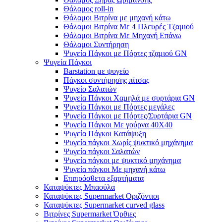
Θάλαμος roll-in
Θάλαμοι Βιτρίνα με μηχανή κάτω
Θάλαμοι Βιτρίνα Με 4 Πλευρές Τζαμιού
Θάλαμοι Βιτρίνα Με Μηχανή Επάνω
Θάλαμοι Συντήρηση
Ψυγεία Πάγκοι με Πόρτες τζαμιού GN
Ψυγεία Πάγκοι
Barstation με ψυγείο
Πάγκοι συντήρησης πίτσας
Ψυγείο Σαλατών
Ψυγεία Πάγκοι Χαμηλά με συρτάρια GN
Ψυγεία Πάγκοι με Πόρτες μεγάλες
Ψυγεία Πάγκοι με Πόρτες/Συρτάρια GN
Ψυγεία Πάγκοι Με γούρνα 40Χ40
Ψυγεία Πάγκοι Κατάψυξη
Ψυγεία πάγκοι Χωρίς ψυκτικό μηχάνημα
Ψυγεία πάγκοι Σαλατών
Ψυγεία πάγκοι με ψυκτικό μηχάνημα
Ψυγεία πάγκοι Με μηχανή κάτω
Επιπρόσθετα εξαρτήματα
Καταψύκτες Μπαούλα
Καταψύκτες Supermarket Οριζόντιοι
Καταψύκτες Supermarket curved glass
Βιτρίνες Supermarket Όρθιες