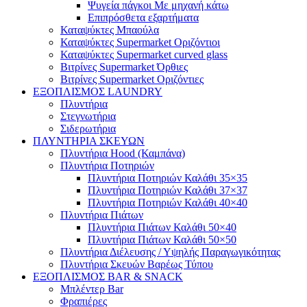
Ψυγεία πάγκοι Με μηχανή κάτω
Επιπρόσθετα εξαρτήματα
Καταψύκτες Μπαούλα
Καταψύκτες Supermarket Οριζόντιοι
Καταψύκτες Supermarket curved glass
Βιτρίνες Supermarket Όρθιες
Βιτρίνες Supermarket Οριζόντιες
ΕΞΟΠΛΙΣΜΟΣ LAUNDRY
Πλυντήρια
Στεγνωτήρια
Σιδερωτήρια
ΠΛΥΝΤΗΡΙΑ ΣΚΕΥΩΝ
Πλυντήρια Hood (Καμπάνα)
Πλυντήρια Ποτηριών
Πλυντήρια Ποτηριών Καλάθι 35×35
Πλυντήρια Ποτηριών Καλάθι 37×37
Πλυντήρια Ποτηριών Καλάθι 40×40
Πλυντήρια Πιάτων
Πλυντήρια Πιάτων Καλάθι 50×40
Πλυντήρια Πιάτων Καλάθι 50×50
Πλυντήρια Διέλευσης / Υψηλής Παραγωγικότητας
Πλυντήρια Σκευών Βαρέως Τύπου
ΕΞΟΠΛΙΣΜΟΣ BAR & SNACK
Μπλέντερ Bar
Φραπιέρες