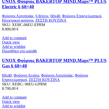
UNOX Φούρνος BAKERTOP MIND.Maps™ PLUS
Electric 6 60×40
Φούρνοι Αρτοποιίας
,
6 θέσεις
,
60x40
,
Φούρνοι Επαγγελματικοί
,
Ηλεκτρικοί φούρνοι
,
ΖΕΣΤΗ ΚΟΥΖΙΝΑ
SKU:
XEBC-06EU-EPRM
8.000,00
€
Add to compare
Quick view
Add to wishlist
Προσθήκη στο καλάθι
UNOX Φούρνος BAKERTOP MIND.Maps™ PLUS
Gas 6 60×40
60x40
,
Φούρνοι Αερίου
,
Φούρνοι Αρτοποιίας
,
Φούρνοι
Επαγγελματικοί
,
ΖΕΣΤΗ ΚΟΥΖΙΝΑ
SKU:
XEBC- 06EU-GPRM
8.700,00
€
Add to compare
Quick view
Add to wishlist