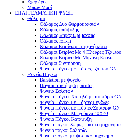
Σχαριέρες
Μπαιν Μαρί
ΕΠΑΓΓΕΛΜΑΤΙΚΗ ΨΥΞΗ
Θάλαμοι
Θάλαμος Δυο Θερμοκρασιών
Θάλαμος απόψυξης
Θάλαμος Ξηράς Ωρίμανσης
Θάλαμος roll-in
Θάλαμοι Βιτρίνα με μηχανή κάτω
Θάλαμοι Βιτρίνα Με 4 Πλευρές Τζαμιού
Θάλαμοι Βιτρίνα Με Μηχανή Επάνω
Θάλαμοι Συντήρηση
Ψυγεία Πάγκοι με Πόρτες τζαμιού GN
Ψυγεία Πάγκοι
Barstation με ψυγείο
Πάγκοι συντήρησης πίτσας
Ψυγείο Σαλατών
Ψυγεία Πάγκοι Χαμηλά με συρτάρια GN
Ψυγεία Πάγκοι με Πόρτες μεγάλες
Ψυγεία Πάγκοι με Πόρτες/Συρτάρια GN
Ψυγεία Πάγκοι Με γούρνα 40Χ40
Ψυγεία Πάγκοι Κατάψυξη
Ψυγεία πάγκοι Χωρίς ψυκτικό μηχάνημα
Ψυγεία πάγκοι Σαλατών
Ψυγεία πάγκοι με ψυκτικό μηχάνημα