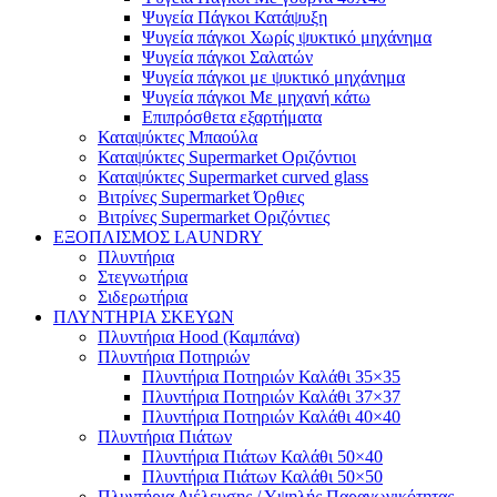
Ψυγεία Πάγκοι Κατάψυξη
Ψυγεία πάγκοι Χωρίς ψυκτικό μηχάνημα
Ψυγεία πάγκοι Σαλατών
Ψυγεία πάγκοι με ψυκτικό μηχάνημα
Ψυγεία πάγκοι Με μηχανή κάτω
Επιπρόσθετα εξαρτήματα
Καταψύκτες Μπαούλα
Καταψύκτες Supermarket Οριζόντιοι
Καταψύκτες Supermarket curved glass
Βιτρίνες Supermarket Όρθιες
Βιτρίνες Supermarket Οριζόντιες
ΕΞΟΠΛΙΣΜΟΣ LAUNDRY
Πλυντήρια
Στεγνωτήρια
Σιδερωτήρια
ΠΛΥΝΤΗΡΙΑ ΣΚΕΥΩΝ
Πλυντήρια Hood (Καμπάνα)
Πλυντήρια Ποτηριών
Πλυντήρια Ποτηριών Καλάθι 35×35
Πλυντήρια Ποτηριών Καλάθι 37×37
Πλυντήρια Ποτηριών Καλάθι 40×40
Πλυντήρια Πιάτων
Πλυντήρια Πιάτων Καλάθι 50×40
Πλυντήρια Πιάτων Καλάθι 50×50
Πλυντήρια Διέλευσης / Υψηλής Παραγωγικότητας