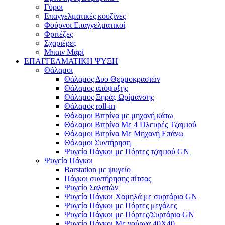
Γύροι
Επαγγελματικές κουζίνες
Φούρνοι Επαγγελματικοί
Φριτέζες
Σχαριέρες
Μπαιν Μαρί
ΕΠΑΓΓΕΛΜΑΤΙΚΗ ΨΥΞΗ
Θάλαμοι
Θάλαμος Δυο Θερμοκρασιών
Θάλαμος απόψυξης
Θάλαμος Ξηράς Ωρίμανσης
Θάλαμος roll-in
Θάλαμοι Βιτρίνα με μηχανή κάτω
Θάλαμοι Βιτρίνα Με 4 Πλευρές Τζαμιού
Θάλαμοι Βιτρίνα Με Μηχανή Επάνω
Θάλαμοι Συντήρηση
Ψυγεία Πάγκοι με Πόρτες τζαμιού GN
Ψυγεία Πάγκοι
Barstation με ψυγείο
Πάγκοι συντήρησης πίτσας
Ψυγείο Σαλατών
Ψυγεία Πάγκοι Χαμηλά με συρτάρια GN
Ψυγεία Πάγκοι με Πόρτες μεγάλες
Ψυγεία Πάγκοι με Πόρτες/Συρτάρια GN
Ψυγεία Πάγκοι Με γούρνα 40Χ40