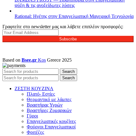
ψύξη & τις ανοξείδωτες λύσεις
Rational: Ηγέτης στην Επαγγελματική Μαγειρική Τεχνολογία
Γραφτείτε στο newsletter μας και λάβετε επιπλέον προσφορές:
Subscribe
Based on
Bsee.gr
Kos
Greece
2025
Search
Search
ΖΕΣΤΗ ΚΟΥΖΙΝΑ
Πλατό- Εστίες
Θερμαντικό με λάμπες
Βραστήρας Υγρών
Βραστήρες Ζυμαρικών
Γύροι
Επαγγελματικές κουζίνες
Φούρνοι Επαγγελματικοί
Φριτέζες