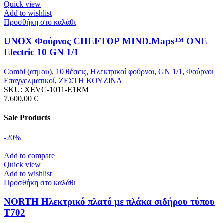
Quick view
Add to wishlist
Προσθήκη στο καλάθι
UNOX Φούρνος CHEFTOP MIND.Maps™ ONE
Electric 10 GN 1/1
Combi (ατμου)
,
10 θέσεις
,
Ηλεκτρικοί φούρνοι
,
GN 1/1
,
Φούρνοι
Επαγγελματικοί
,
ΖΕΣΤΗ ΚΟΥΖΙΝΑ
SKU:
XEVC-1011-E1RM
7.600,00
€
Sale Products
-20%
Add to compare
Quick view
Add to wishlist
Προσθήκη στο καλάθι
NORTH Ηλεκτρικό πλατό με πλάκα σιδήρου τύπου
T702