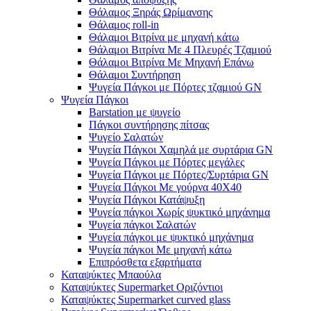
Θάλαμος Ξηράς Ωρίμανσης
Θάλαμος roll-in
Θάλαμοι Βιτρίνα με μηχανή κάτω
Θάλαμοι Βιτρίνα Με 4 Πλευρές Τζαμιού
Θάλαμοι Βιτρίνα Με Μηχανή Επάνω
Θάλαμοι Συντήρηση
Ψυγεία Πάγκοι με Πόρτες τζαμιού GN
Ψυγεία Πάγκοι
Barstation με ψυγείο
Πάγκοι συντήρησης πίτσας
Ψυγείο Σαλατών
Ψυγεία Πάγκοι Χαμηλά με συρτάρια GN
Ψυγεία Πάγκοι με Πόρτες μεγάλες
Ψυγεία Πάγκοι με Πόρτες/Συρτάρια GN
Ψυγεία Πάγκοι Με γούρνα 40Χ40
Ψυγεία Πάγκοι Κατάψυξη
Ψυγεία πάγκοι Χωρίς ψυκτικό μηχάνημα
Ψυγεία πάγκοι Σαλατών
Ψυγεία πάγκοι με ψυκτικό μηχάνημα
Ψυγεία πάγκοι Με μηχανή κάτω
Επιπρόσθετα εξαρτήματα
Καταψύκτες Μπαούλα
Καταψύκτες Supermarket Οριζόντιοι
Καταψύκτες Supermarket curved glass