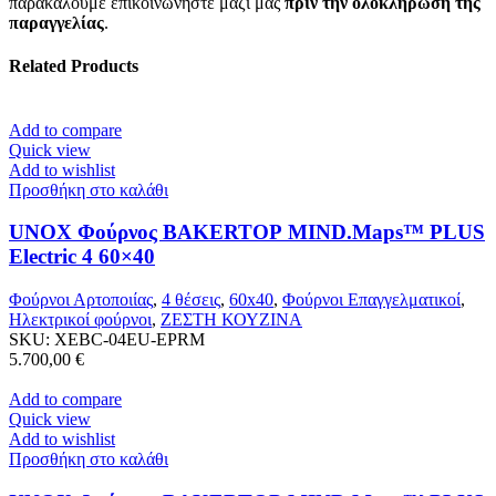
παρακαλούμε επικοινωνήστε μαζί μας
πριν την ολοκλήρωση της
παραγγελίας
.
Related Products
Add to compare
Quick view
Add to wishlist
Προσθήκη στο καλάθι
UNOX Φούρνος BAKERTOP MIND.Maps™ PLUS
Electric 4 60×40
Φούρνοι Αρτοποιίας
,
4 θέσεις
,
60x40
,
Φούρνοι Επαγγελματικοί
,
Ηλεκτρικοί φούρνοι
,
ΖΕΣΤΗ ΚΟΥΖΙΝΑ
SKU:
XEBC-04EU-EPRM
5.700,00
€
Add to compare
Quick view
Add to wishlist
Προσθήκη στο καλάθι