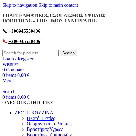
Skip to navigation
Skip to main content
ΕΠΑΓΓΕΛΜΑΤΙΚΟΣ ΕΞΟΠΛΙΣΜΟΣ ΥΨΗΛΗΣ
ΠΟΙΟΤΗΤΑΣ – ΕΠΙΣΗΜΟΣ ΣΥΝΕΡΓΑΤΗΣ
📞
+306945550406
📞
+306945550406
Search
Login / Register
Wishlist
0
Compare
0
items
0,00
€
Menu
Search
0
items
0,00
€
OΛΕΣ ΟΙ ΚΑΤΗΓΟΡΙΕΣ
ΖΕΣΤΗ ΚΟΥΖΙΝΑ
Πλατό- Εστίες
Θερμαντικό με λάμπες
Βραστήρας Υγρών
Βραστήρες Ζυμαρικών