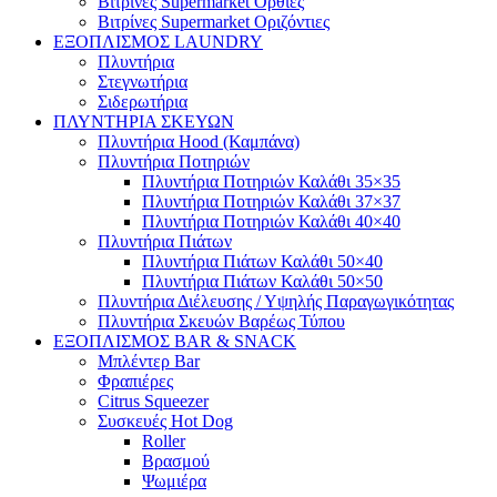
Βιτρίνες Supermarket Όρθιες
Βιτρίνες Supermarket Οριζόντιες
ΕΞΟΠΛΙΣΜΟΣ LAUNDRY
Πλυντήρια
Στεγνωτήρια
Σιδερωτήρια
ΠΛΥΝΤΗΡΙΑ ΣΚΕΥΩΝ
Πλυντήρια Hood (Καμπάνα)
Πλυντήρια Ποτηριών
Πλυντήρια Ποτηριών Καλάθι 35×35
Πλυντήρια Ποτηριών Καλάθι 37×37
Πλυντήρια Ποτηριών Καλάθι 40×40
Πλυντήρια Πιάτων
Πλυντήρια Πιάτων Καλάθι 50×40
Πλυντήρια Πιάτων Καλάθι 50×50
Πλυντήρια Διέλευσης / Υψηλής Παραγωγικότητας
Πλυντήρια Σκευών Βαρέως Τύπου
ΕΞΟΠΛΙΣΜΟΣ BAR & SNACK
Μπλέντερ Bar
Φραπιέρες
Citrus Squeezer
Συσκευές Hot Dog
Roller
Βρασμού
Ψωμιέρα