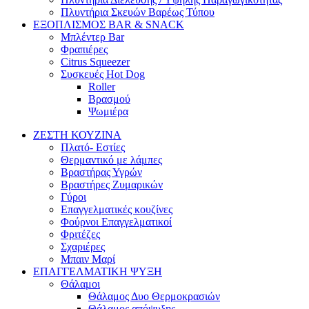
Πλυντήρια Σκευών Βαρέως Τύπου
ΕΞΟΠΛΙΣΜΟΣ BAR & SNACK
Μπλέντερ Bar
Φραπιέρες
Citrus Squeezer
Συσκευές Hot Dog
Roller
Βρασμού
Ψωμιέρα
ΖΕΣΤΗ ΚΟΥΖΙΝΑ
Πλατό- Εστίες
Θερμαντικό με λάμπες
Βραστήρας Υγρών
Βραστήρες Ζυμαρικών
Γύροι
Επαγγελματικές κουζίνες
Φούρνοι Επαγγελματικοί
Φριτέζες
Σχαριέρες
Μπαιν Μαρί
ΕΠΑΓΓΕΛΜΑΤΙΚΗ ΨΥΞΗ
Θάλαμοι
Θάλαμος Δυο Θερμοκρασιών
Θάλαμος απόψυξης