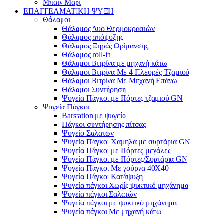
Μπαιν Μαρί
ΕΠΑΓΓΕΛΜΑΤΙΚΗ ΨΥΞΗ
Θάλαμοι
Θάλαμος Δυο Θερμοκρασιών
Θάλαμος απόψυξης
Θάλαμος Ξηράς Ωρίμανσης
Θάλαμος roll-in
Θάλαμοι Βιτρίνα με μηχανή κάτω
Θάλαμοι Βιτρίνα Με 4 Πλευρές Τζαμιού
Θάλαμοι Βιτρίνα Με Μηχανή Επάνω
Θάλαμοι Συντήρηση
Ψυγεία Πάγκοι με Πόρτες τζαμιού GN
Ψυγεία Πάγκοι
Barstation με ψυγείο
Πάγκοι συντήρησης πίτσας
Ψυγείο Σαλατών
Ψυγεία Πάγκοι Χαμηλά με συρτάρια GN
Ψυγεία Πάγκοι με Πόρτες μεγάλες
Ψυγεία Πάγκοι με Πόρτες/Συρτάρια GN
Ψυγεία Πάγκοι Με γούρνα 40Χ40
Ψυγεία Πάγκοι Κατάψυξη
Ψυγεία πάγκοι Χωρίς ψυκτικό μηχάνημα
Ψυγεία πάγκοι Σαλατών
Ψυγεία πάγκοι με ψυκτικό μηχάνημα
Ψυγεία πάγκοι Με μηχανή κάτω