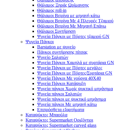
Θάλαμος Ξηράς Ωρίμανσης
Θάλαμος roll-in
Θάλαμοι Βιτρίνα με μηχανή κάτω
Θάλαμοι Βιτρίνα Με 4 Πλευρές Τζαμιού
Θάλαμοι Βιτρίνα Με Μηχανή Επάνω
Θάλαμοι Συντήρηση
Ψυγεία Πάγκοι με Πόρτες τζαμιού GN
Ψυγεία Πάγκοι
Barstation με ψυγείο
Πάγκοι συντήρησης πίτσας
Ψυγείο Σαλατών
Ψυγεία Πάγκοι Χαμηλά με συρτάρια GN
Ψυγεία Πάγκοι με Πόρτες μεγάλες
Ψυγεία Πάγκοι με Πόρτες/Συρτάρια GN
Ψυγεία Πάγκοι Με γούρνα 40Χ40
Ψυγεία Πάγκοι Κατάψυξη
Ψυγεία πάγκοι Χωρίς ψυκτικό μηχάνημα
Ψυγεία πάγκοι Σαλατών
Ψυγεία πάγκοι με ψυκτικό μηχάνημα
Ψυγεία πάγκοι Με μηχανή κάτω
Επιπρόσθετα εξαρτήματα
Καταψύκτες Μπαούλα
Καταψύκτες Supermarket Οριζόντιοι
Καταψύκτες Supermarket curved glass