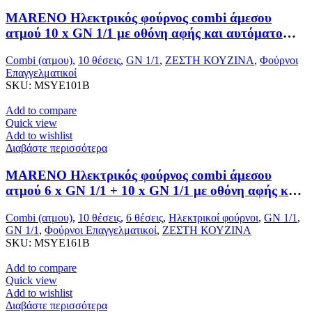
MARENO Ηλεκτρικός φούρνος combi άμεσου
ατμού 10 x GN 1/1 με οθόνη αφής και αυτόματο
σύστημα μαγειρέματος
Combi (ατμου)
,
10 θέσεις
,
GN 1/1
,
ΖΕΣΤΗ ΚΟΥΖΙΝΑ
,
Φούρνοι
Επαγγελματικοί
SKU:
MSYE101B
Add to compare
Quick view
Add to wishlist
Διαβάστε περισσότερα
MARENO Ηλεκτρικός φούρνος combi άμεσου
ατμού 6 x GN 1/1 + 10 x GN 1/1 με οθόνη αφής και
αυτόματο σύστημα μαγειρέματος
Combi (ατμου)
,
10 θέσεις
,
6 θέσεις
,
Ηλεκτρικοί φούρνοι
,
GN 1/1
,
GN 1/1
,
Φούρνοι Επαγγελματικοί
,
ΖΕΣΤΗ ΚΟΥΖΙΝΑ
SKU:
MSYE161B
Add to compare
Quick view
Add to wishlist
Διαβάστε περισσότερα