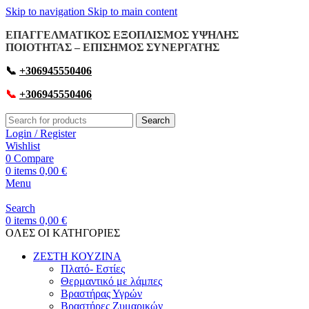
Skip to navigation
Skip to main content
ΕΠΑΓΓΕΛΜΑΤΙΚΟΣ ΕΞΟΠΛΙΣΜΟΣ ΥΨΗΛΗΣ
ΠΟΙΟΤΗΤΑΣ – ΕΠΙΣΗΜΟΣ ΣΥΝΕΡΓΑΤΗΣ
📞
+306945550406
📞
+306945550406
Search
Login / Register
Wishlist
0
Compare
0
items
0,00
€
Menu
Search
0
items
0,00
€
OΛΕΣ ΟΙ ΚΑΤΗΓΟΡΙΕΣ
ΖΕΣΤΗ ΚΟΥΖΙΝΑ
Πλατό- Εστίες
Θερμαντικό με λάμπες
Βραστήρας Υγρών
Βραστήρες Ζυμαρικών