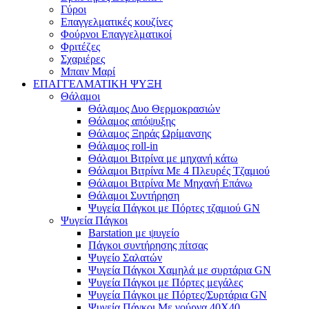
Γύροι
Επαγγελματικές κουζίνες
Φούρνοι Επαγγελματικοί
Φριτέζες
Σχαριέρες
Μπαιν Μαρί
ΕΠΑΓΓΕΛΜΑΤΙΚΗ ΨΥΞΗ
Θάλαμοι
Θάλαμος Δυο Θερμοκρασιών
Θάλαμος απόψυξης
Θάλαμος Ξηράς Ωρίμανσης
Θάλαμος roll-in
Θάλαμοι Βιτρίνα με μηχανή κάτω
Θάλαμοι Βιτρίνα Με 4 Πλευρές Τζαμιού
Θάλαμοι Βιτρίνα Με Μηχανή Επάνω
Θάλαμοι Συντήρηση
Ψυγεία Πάγκοι με Πόρτες τζαμιού GN
Ψυγεία Πάγκοι
Barstation με ψυγείο
Πάγκοι συντήρησης πίτσας
Ψυγείο Σαλατών
Ψυγεία Πάγκοι Χαμηλά με συρτάρια GN
Ψυγεία Πάγκοι με Πόρτες μεγάλες
Ψυγεία Πάγκοι με Πόρτες/Συρτάρια GN
Ψυγεία Πάγκοι Με γούρνα 40Χ40