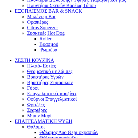
Πλυντήρια Σκευών Βαρέως Τύπου
ΕΞΟΠΛΙΣΜΟΣ BAR & SNACK
Μπλέντερ Bar
Φραπιέρες
Citrus Squeezer
Συσκευές Hot Dog
Roller
Βρασμού
Ψωμιέρα
ΖΕΣΤΗ ΚΟΥΖΙΝΑ
Πλατό- Εστίες
Θερμαντικό με λάμπες
Βραστήρας Υγρών
Βραστήρες Ζυμαρικών
Γύροι
Επαγγελματικές κουζίνες
Φούρνοι Επαγγελματικοί
Φριτέζες
Σχαριέρες
Μπαιν Μαρί
ΕΠΑΓΓΕΛΜΑΤΙΚΗ ΨΥΞΗ
Θάλαμοι
Θάλαμος Δυο Θερμοκρασιών
Θάλαμος απόψυξης