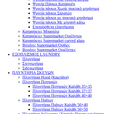
Ψυγεία Πάγκοι Κατάψυξη
Ψυγεία πάγκοι Χωρίς ψυκτικό μηχάνημα
Ψυγεία πάγκοι Σαλατών
Ψυγεία πάγκοι με ψυκτικό μηχάνημα
Ψυγεία πάγκοι Με μηχανή κάτω
Επιπρόσθετα εξαρτήματα
Καταψύκτες Μπαούλα
Καταψύκτες Supermarket Οριζόντιοι
Καταψύκτες Supermarket curved glass
Βιτρίνες Supermarket Όρθιες
Βιτρίνες Supermarket Οριζόντιες
ΕΞΟΠΛΙΣΜΟΣ LAUNDRY
Πλυντήρια
Στεγνωτήρια
Σιδερωτήρια
ΠΛΥΝΤΗΡΙΑ ΣΚΕΥΩΝ
Πλυντήρια Hood (Καμπάνα)
Πλυντήρια Ποτηριών
Πλυντήρια Ποτηριών Καλάθι 35×35
Πλυντήρια Ποτηριών Καλάθι 37×37
Πλυντήρια Ποτηριών Καλάθι 40×40
Πλυντήρια Πιάτων
Πλυντήρια Πιάτων Καλάθι 50×40
Πλυντήρια Πιάτων Καλάθι 50×50
Πλυντήρια Διέλευσης / Υψηλής Παραγωγικότητας