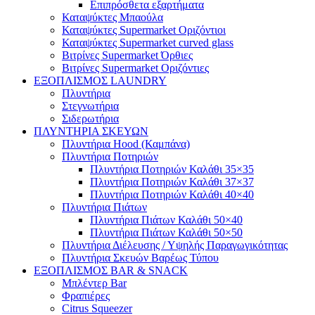
Επιπρόσθετα εξαρτήματα
Καταψύκτες Μπαούλα
Καταψύκτες Supermarket Οριζόντιοι
Καταψύκτες Supermarket curved glass
Βιτρίνες Supermarket Όρθιες
Βιτρίνες Supermarket Οριζόντιες
ΕΞΟΠΛΙΣΜΟΣ LAUNDRY
Πλυντήρια
Στεγνωτήρια
Σιδερωτήρια
ΠΛΥΝΤΗΡΙΑ ΣΚΕΥΩΝ
Πλυντήρια Hood (Καμπάνα)
Πλυντήρια Ποτηριών
Πλυντήρια Ποτηριών Καλάθι 35×35
Πλυντήρια Ποτηριών Καλάθι 37×37
Πλυντήρια Ποτηριών Καλάθι 40×40
Πλυντήρια Πιάτων
Πλυντήρια Πιάτων Καλάθι 50×40
Πλυντήρια Πιάτων Καλάθι 50×50
Πλυντήρια Διέλευσης / Υψηλής Παραγωγικότητας
Πλυντήρια Σκευών Βαρέως Τύπου
ΕΞΟΠΛΙΣΜΟΣ BAR & SNACK
Μπλέντερ Bar
Φραπιέρες
Citrus Squeezer