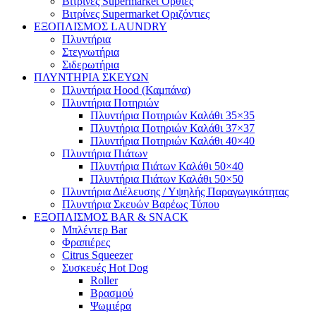
Βιτρίνες Supermarket Όρθιες
Βιτρίνες Supermarket Οριζόντιες
ΕΞΟΠΛΙΣΜΟΣ LAUNDRY
Πλυντήρια
Στεγνωτήρια
Σιδερωτήρια
ΠΛΥΝΤΗΡΙΑ ΣΚΕΥΩΝ
Πλυντήρια Hood (Καμπάνα)
Πλυντήρια Ποτηριών
Πλυντήρια Ποτηριών Καλάθι 35×35
Πλυντήρια Ποτηριών Καλάθι 37×37
Πλυντήρια Ποτηριών Καλάθι 40×40
Πλυντήρια Πιάτων
Πλυντήρια Πιάτων Καλάθι 50×40
Πλυντήρια Πιάτων Καλάθι 50×50
Πλυντήρια Διέλευσης / Υψηλής Παραγωγικότητας
Πλυντήρια Σκευών Βαρέως Τύπου
ΕΞΟΠΛΙΣΜΟΣ BAR & SNACK
Μπλέντερ Bar
Φραπιέρες
Citrus Squeezer
Συσκευές Hot Dog
Roller
Βρασμού
Ψωμιέρα