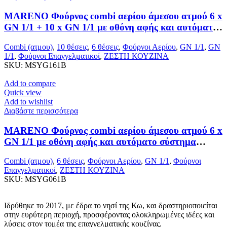
MARENO Φούρνος combi αερίου άμεσου ατμού 6 x
GN 1/1 + 10 x GN 1/1 με οθόνη αφής και αυτόματο
σύστημα μαγειρέματος
Combi (ατμου)
,
10 θέσεις
,
6 θέσεις
,
Φούρνοι Αερίου
,
GN 1/1
,
GN
1/1
,
Φούρνοι Επαγγελματικοί
,
ΖΕΣΤΗ ΚΟΥΖΙΝΑ
SKU:
MSYG161B
Add to compare
Quick view
Add to wishlist
Διαβάστε περισσότερα
MARENO Φούρνος combi αερίου άμεσου ατμού 6 x
GN 1/1 με οθόνη αφής και αυτόματο σύστημα
μαγειρέματος
Combi (ατμου)
,
6 θέσεις
,
Φούρνοι Αερίου
,
GN 1/1
,
Φούρνοι
Επαγγελματικοί
,
ΖΕΣΤΗ ΚΟΥΖΙΝΑ
SKU:
MSYG061B
Ιδρύθηκε το 2017, με έδρα το νησί της Κω, και δραστηριοποιείται
στην ευρύτερη περιοχή, προσφέροντας ολοκληρωμένες ιδέες και
λύσεις στον τομέα της επαγγελματικής κουζίνας.