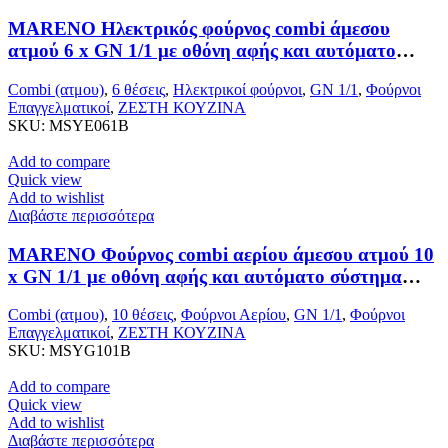
MARENO Ηλεκτρικός φούρνος combi άμεσου
ατμού 6 x GN 1/1 με οθόνη αφής και αυτόματο
σύστημα μαγειρέματος
Combi (ατμου)
,
6 θέσεις
,
Ηλεκτρικοί φούρνοι
,
GN 1/1
,
Φούρνοι
Επαγγελματικοί
,
ΖΕΣΤΗ ΚΟΥΖΙΝΑ
SKU:
MSYE061B
Add to compare
Quick view
Add to wishlist
Διαβάστε περισσότερα
MARENO Φούρνος combi αερίου άμεσου ατμού 10
x GN 1/1 με οθόνη αφής και αυτόματο σύστημα
μαγειρέματος
Combi (ατμου)
,
10 θέσεις
,
Φούρνοι Αερίου
,
GN 1/1
,
Φούρνοι
Επαγγελματικοί
,
ΖΕΣΤΗ ΚΟΥΖΙΝΑ
SKU:
MSYG101B
Add to compare
Quick view
Add to wishlist
Διαβάστε περισσότερα