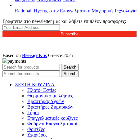
Rational: Ηγέτης στην Επαγγελματική Μαγειρική Τεχνολογία
Γραφτείτε στο newsletter μας και λάβετε επιπλέον προσφορές:
Subscribe
Based on
Bsee.gr
Kos
Greece
2025
Search
Search
ΖΕΣΤΗ ΚΟΥΖΙΝΑ
Πλατό- Εστίες
Θερμαντικό με λάμπες
Βραστήρας Υγρών
Βραστήρες Ζυμαρικών
Γύροι
Επαγγελματικές κουζίνες
Φούρνοι Επαγγελματικοί
Φριτέζες
Σχαριέρες