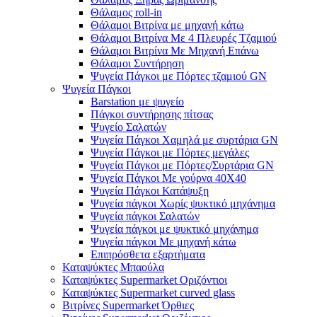
Θάλαμος roll-in
Θάλαμοι Βιτρίνα με μηχανή κάτω
Θάλαμοι Βιτρίνα Με 4 Πλευρές Τζαμιού
Θάλαμοι Βιτρίνα Με Μηχανή Επάνω
Θάλαμοι Συντήρηση
Ψυγεία Πάγκοι με Πόρτες τζαμιού GN
Ψυγεία Πάγκοι
Barstation με ψυγείο
Πάγκοι συντήρησης πίτσας
Ψυγείο Σαλατών
Ψυγεία Πάγκοι Χαμηλά με συρτάρια GN
Ψυγεία Πάγκοι με Πόρτες μεγάλες
Ψυγεία Πάγκοι με Πόρτες/Συρτάρια GN
Ψυγεία Πάγκοι Με γούρνα 40Χ40
Ψυγεία Πάγκοι Κατάψυξη
Ψυγεία πάγκοι Χωρίς ψυκτικό μηχάνημα
Ψυγεία πάγκοι Σαλατών
Ψυγεία πάγκοι με ψυκτικό μηχάνημα
Ψυγεία πάγκοι Με μηχανή κάτω
Επιπρόσθετα εξαρτήματα
Καταψύκτες Μπαούλα
Καταψύκτες Supermarket Οριζόντιοι
Καταψύκτες Supermarket curved glass
Βιτρίνες Supermarket Όρθιες