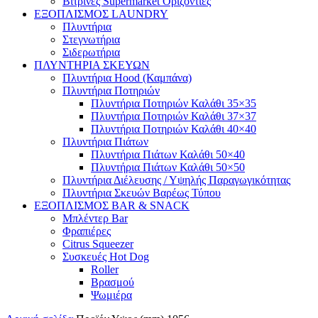
Βιτρίνες Supermarket Οριζόντιες
ΕΞΟΠΛΙΣΜΟΣ LAUNDRY
Πλυντήρια
Στεγνωτήρια
Σιδερωτήρια
ΠΛΥΝΤΗΡΙΑ ΣΚΕΥΩΝ
Πλυντήρια Hood (Καμπάνα)
Πλυντήρια Ποτηριών
Πλυντήρια Ποτηριών Καλάθι 35×35
Πλυντήρια Ποτηριών Καλάθι 37×37
Πλυντήρια Ποτηριών Καλάθι 40×40
Πλυντήρια Πιάτων
Πλυντήρια Πιάτων Καλάθι 50×40
Πλυντήρια Πιάτων Καλάθι 50×50
Πλυντήρια Διέλευσης / Υψηλής Παραγωγικότητας
Πλυντήρια Σκευών Βαρέως Τύπου
ΕΞΟΠΛΙΣΜΟΣ BAR & SNACK
Μπλέντερ Bar
Φραπιέρες
Citrus Squeezer
Συσκευές Hot Dog
Roller
Βρασμού
Ψωμιέρα