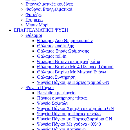
Επαγγελματικές κουζίνες
Φούρνοι Επαγγελματικοί
Φριτέζες
Σχαριέρες
Μπαιν Μαρί
ΕΠΑΓΓΕΛΜΑΤΙΚΗ ΨΥΞΗ
Θάλαμοι
Θάλαμος Δυο Θερμοκρασιών
Θάλαμος απόψυξης
Θάλαμος Ξηράς Ωρίμανσης
Θάλαμος roll-in
Θάλαμοι Βιτρίνα με μηχανή κάτω
Θάλαμοι Βιτρίνα Με 4 Πλευρές Τζαμιού
Θάλαμοι Βιτρίνα Με Μηχανή Επάνω
Θάλαμοι Συντήρηση
Ψυγεία Πάγκοι με Πόρτες τζαμιού GN
Ψυγεία Πάγκοι
Barstation με ψυγείο
Πάγκοι συντήρησης πίτσας
Ψυγείο Σαλατών
Ψυγεία Πάγκοι Χαμηλά με συρτάρια GN
Ψυγεία Πάγκοι με Πόρτες μεγάλες
Ψυγεία Πάγκοι με Πόρτες/Συρτάρια GN
Ψυγεία Πάγκοι Με γούρνα 40Χ40
Ψυγεία Πάγκοι Κατάψυξη