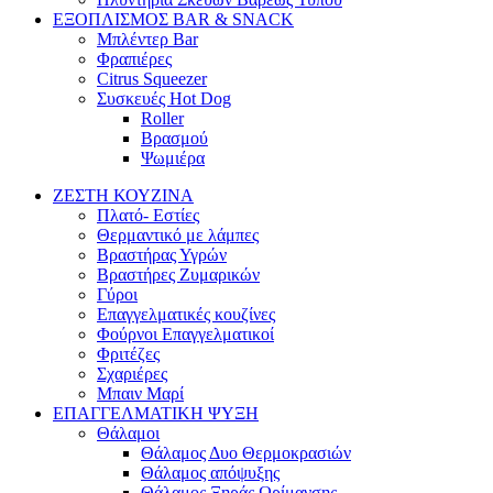
ΕΞΟΠΛΙΣΜΟΣ BAR & SNACK
Μπλέντερ Bar
Φραπιέρες
Citrus Squeezer
Συσκευές Hot Dog
Roller
Βρασμού
Ψωμιέρα
ΖΕΣΤΗ ΚΟΥΖΙΝΑ
Πλατό- Εστίες
Θερμαντικό με λάμπες
Βραστήρας Υγρών
Βραστήρες Ζυμαρικών
Γύροι
Επαγγελματικές κουζίνες
Φούρνοι Επαγγελματικοί
Φριτέζες
Σχαριέρες
Μπαιν Μαρί
ΕΠΑΓΓΕΛΜΑΤΙΚΗ ΨΥΞΗ
Θάλαμοι
Θάλαμος Δυο Θερμοκρασιών
Θάλαμος απόψυξης
Θάλαμος Ξηράς Ωρίμανσης