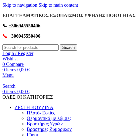
Skip to navigation
Skip to main content
ΕΠΑΓΓΕΛΜΑΤΙΚΟΣ ΕΞΟΠΛΙΣΜΟΣ ΥΨΗΛΗΣ ΠΟΙΟΤΗΤΑΣ 
📞
+306945550406
📞
+306945550406
Search
Login / Register
Wishlist
0
Compare
0
items
0,00
€
Menu
Search
0
items
0,00
€
OΛΕΣ ΟΙ ΚΑΤΗΓΟΡΙΕΣ
ΖΕΣΤΗ ΚΟΥΖΙΝΑ
Πλατό- Εστίες
Θερμαντικό με λάμπες
Βραστήρας Υγρών
Βραστήρες Ζυμαρικών
Γύροι