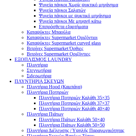
Ψυγεία πάγκοι Χωρίς ψυκτικό μηχάνημα
Ψυγεία πάγκοι Σαλατών
Ψυγεία πάγκοι με ψυκτικό μηχάνημα
Ψυγεία πάγκοι Με μηχανή κάτω
Επιπρόσθετα εξαρτήματα
Καταψύκτες Μπαούλα
Καταψύκτες Supermarket Οριζόντιοι
Καταψύκτες Supermarket curved glass
Βιτρίνες Supermarket Όρθιες
Βιτρίνες Supermarket Οριζόντιες
ΕΞΟΠΛΙΣΜΟΣ LAUNDRY
Πλυντήρια
Στεγνωτήρια
Σιδερωτήρια
ΠΛΥΝΤΗΡΙΑ ΣΚΕΥΩΝ
Πλυντήρια Hood (Καμπάνα)
Πλυντήρια Ποτηριών
Πλυντήρια Ποτηριών Καλάθι 35×35
Πλυντήρια Ποτηριών Καλάθι 37×37
Πλυντήρια Ποτηριών Καλάθι 40×40
Πλυντήρια Πιάτων
Πλυντήρια Πιάτων Καλάθι 50×40
Πλυντήρια Πιάτων Καλάθι 50×50
Πλυντήρια Διέλευσης / Υψηλής Παραγωγικότητας
Πλυντήρια Σκευών Βαρέως Τύπου